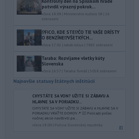
Kontrolný deň na Spišskom hrade
potvrdil výrazný pokrok...
včera 18:09
|
Ministerstvo kultúry SR
|
26
zobrazení
⁉️FICO, KDE STE⁉️ČO TIE VAŠE DRÍSTY
O BENZÍNE⁉️VŠETKÝCH...
včera 17:02
|
Jakab Július
|
7865
zobrazení
Taraba: Rozvíjame všetky kúty
Slovenska
včera 16:57
|
Taraba Tomáš
|
5058
zobrazení
Najnovšie statusy štátnych inštitúcií
CHYSTÁTE SA VON? UŽITE SI ZÁBAVU A
HLAVNE SA V PORIADKU...
CHYSTÁTE SA VON? UŽITE SI ZÁBAVU A HLAVNE SA V
PORIADKU VRÁŤTE DOMOV📍 👮‍♂️ Policajti počas
nočnej akcie navštívili pa...
včera 18:00
|
Polícia Slovenskej republiky