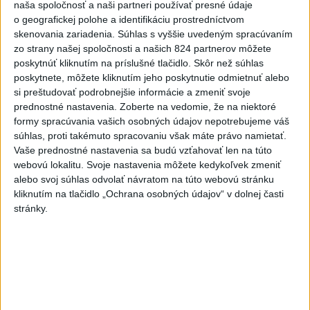
naša spoločnosť a naši partneri používať presné údaje
VIDEO: Umelá inteligencia a robotika
o geografickej polohe a identifikáciu prostredníctvom
pomáhajú už aj záchranárom
skenovania zariadenia. Súhlas s vyššie uvedeným spracúvaním
zo strany našej spoločnosti a našich 824 partnerov môžete
poskytnúť kliknutím na príslušné tlačidlo. Skôr než súhlas
poskytnete, môžete kliknutím jeho poskytnutie odmietnuť alebo
Správy
si preštudovať podrobnejšie informácie a zmeniť svoje
prednostné nastavenia.
Zoberte na vedomie, že na niektoré
formy spracúvania vašich osobných údajov nepotrebujeme váš
súhlas, proti takémuto spracovaniu však máte právo namietať.
Vaše prednostné nastavenia sa budú vzťahovať len na túto
webovú lokalitu. Svoje nastavenia môžete kedykoľvek zmeniť
alebo svoj súhlas odvolať návratom na túto webovú stránku
kliknutím na tlačidlo „Ochrana osobných údajov“ v dolnej časti
stránky.