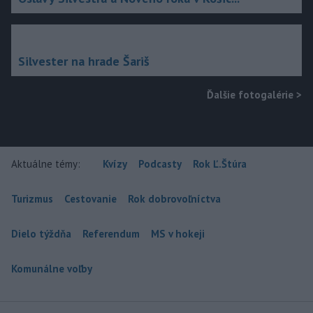
Silvester na hrade Šariš
Ďalšie fotogalérie
>
Aktuálne témy:
Kvízy
Podcasty
Rok Ľ.Štúra
Turizmus
Cestovanie
Rok dobrovoľníctva
Dielo týždňa
Referendum
MS v hokeji
Komunálne voľby