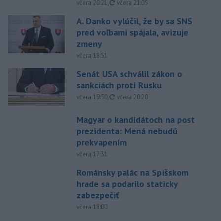
aktualizované
včera 20:21
,
včera 21:05
A. Danko vylúčil, že by sa SNS
pred voľbami spájala, avizuje
zmeny
včera 18:51
Senát USA schválil zákon o
sankciách proti Rusku
aktualizované
včera 19:50
,
včera 20:20
Magyar o kandidátoch na post
prezidenta: Mená nebudú
prekvapením
včera 17:31
Románsky palác na Spišskom
hrade sa podarilo staticky
zabezpečiť
včera 18:00