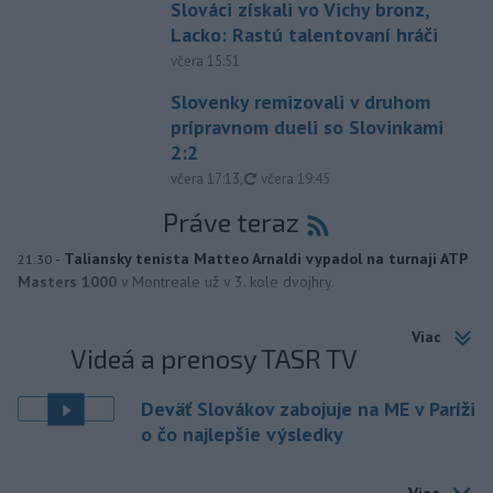
Slováci získali vo Vichy bronz,
Lacko: Rastú talentovaní hráči
včera 15:51
Slovenky remizovali v druhom
prípravnom dueli so Slovinkami
2:2
aktualizované
včera 17:13
,
včera 19:45
Práve teraz
-
Taliansky tenista Matteo Arnaldi vypadol na turnaji ATP
21:30
Masters 1000
v Montreale už v 3. kole dvojhry.
Viac
Videá a prenosy TASR TV
Deväť Slovákov zabojuje na ME v Paríži
o čo najlepšie výsledky