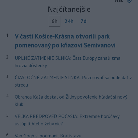
Viac
Najčítanejšie
6h
24h
7d
V časti Košice-Krásna otvorili park
1
pomenovaný po kňazovi Semivanovi
2
ÚPLNÉ ZATMENIE SLNKA: Časť Európy zahalí tma,
hrozia dôsledky
3
ČIASTOČNÉ ZATMENIE SLNKA: Pozorovať sa bude dať v
stredu
4
Obranca Kaša dostal od Žiliny povolenie hľadať si nový
klub
5
VEĽKÁ PREDPOVEĎ POČASIA: Extrémne horúčavy
ustúpili. Alebo žeby nie?
6
Van Gogh si podmanil Bratislavu