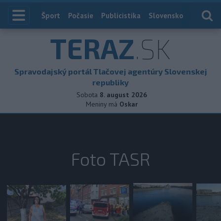
Index
Šport
Počasie
Publicistika
Slovensko
Zahranič
TERAZ
.SK
Spravodajský portál Tlačovej agentúry Slovenskej
republiky
Sobota
8. august 2026
Meniny má
Oskar
Foto TASR