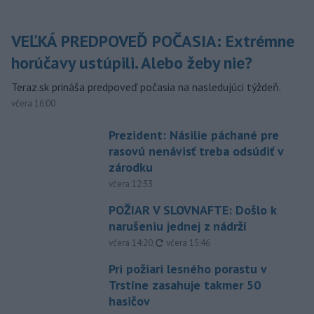
VEĽKÁ PREDPOVEĎ POČASIA: Extrémne
horúčavy ustúpili. Alebo žeby nie?
Teraz.sk prináša predpoveď počasia na nasledujúci týždeň.
včera 16:00
Prezident: Násilie páchané pre
rasovú nenávisť treba odsúdiť v
zárodku
včera 12:33
POŽIAR V SLOVNAFTE: Došlo k
narušeniu jednej z nádrží
aktualizované
včera 14:20
,
včera 15:46
Pri požiari lesného porastu v
Trstíne zasahuje takmer 50
hasičov