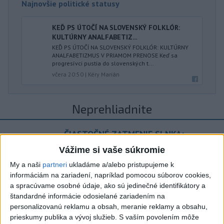
Najnovšie politické statusy
KEĎ PS ÚTOČÍ NA SLOVENSKÝ FOLKLÓR:
KULTÚRNY ANALFABETIZ...
KEĎ PS ÚTOČÍ NA SLOVENSKÝ FOLKLÓR: KULTÚRNY
ANALFABETIZMUS V PRIAMOM PRENOSE Keď sa
progresívci pustia do slovenských t...
včera 20:50
|
Kéry Marián
Neprehliadnite
ČIASTOČNÉ ZATMENIE SLNKA:
Pozorovať sa bude dať v stredu
Vážime si vaše súkromie
My a naši
partneri
ukladáme a/alebo pristupujeme k
ĎALŠÍ TEPLOTNÝ REKORD: Tentoraz
informáciám na zariadení, napríklad pomocou súborov cookies,
padol v Dolných Plachtinciach
a spracúvame osobné údaje, ako sú jedinečné identifikátory a
štandardné informácie odosielané zariadením na
V Budapešti opäť padol teplotný
personalizovanú reklamu a obsah, meranie reklamy a obsahu,
rekord, tretí za päť týždňov
prieskumy publika a vývoj služieb.
S vaším povolením môže