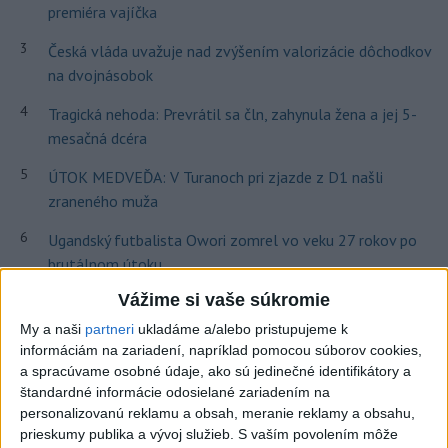
premiéra vajíčka
3
Česká vláda uvažuje nad zvýšením valorizácie dôchodkov
na dvojnásobok
4
Tragická nehoda: Prevrátil sa čln, zahynula žena a jej 5-
mesačná dcéra
5
ÚTOK MEDVEĎA: V Turanoch pri zjazde z D1 našli
zraneného muža
6
Ugandský futbalista Owori zomrel vo veku 27 rokov po
brutálnom útoku
Vážime si vaše súkromie
7
Darina Pačutová pomáha pacientom vo Vranove nad
Topľou slovom
My a naši
partneri
ukladáme a/alebo pristupujeme k
informáciám na zariadení, napríklad pomocou súborov cookies,
a spracúvame osobné údaje, ako sú jedinečné identifikátory a
Najnovšie správy na Teraz.sk
štandardné informácie odosielané zariadením na
personalizovanú reklamu a obsah, meranie reklamy a obsahu,
Vyhlásenia
prieskumy publika a vývoj služieb.
S vaším povolením môže