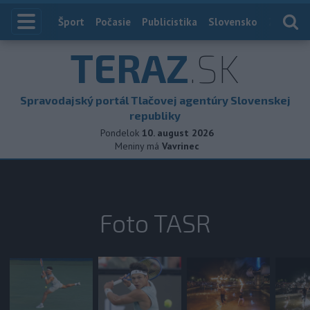
Index
Šport
Počasie
Publicistika
Slovensko
Zahranič
TERAZ
.SK
Spravodajský portál Tlačovej agentúry Slovenskej
republiky
Pondelok
10. august 2026
Meniny má
Vavrinec
Foto TASR