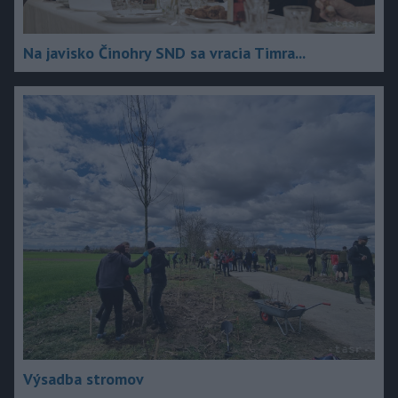
Na javisko Činohry SND sa vracia Timra...
Výsadba stromov