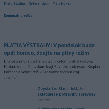
Dielo týždňa
Referendum
MS v hokeji
Komunálne voľby
PLATIA VÝSTRAHY: V pondelok bude
opäť horúco, dbajte na pitný režim
Druhostupňová výstraha platí v celom Bratislavskom,
Nitrianskom a Trnavskom kraji. Rovnako v okresoch Krupina,
Lučenec a Veľký Krtíš v Banskobystrickom kraji.
dnes 7:17
Zbystrite: Ste si istí, že
skladujete potraviny správne?
dnes 9:03
Kuffa: Medvedicu, ktorá