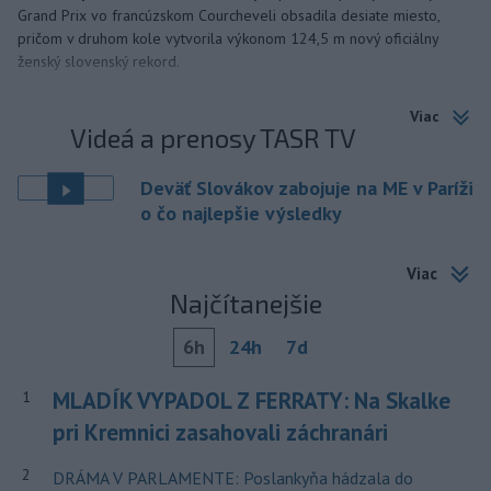
Grand Prix vo francúzskom Courcheveli obsadila desiate miesto,
pričom v druhom kole vytvorila výkonom 124,5 m nový oficiálny
ženský slovenský rekord.
Viac
Videá a prenosy TASR TV
Deväť Slovákov zabojuje na ME v Paríži
o čo najlepšie výsledky
Viac
Najčítanejšie
6h
24h
7d
MLADÍK VYPADOL Z FERRATY: Na Skalke
1
pri Kremnici zasahovali záchranári
2
DRÁMA V PARLAMENTE: Poslankyňa hádzala do