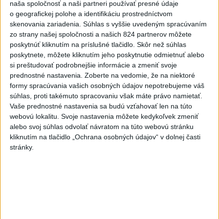
Priame prenosy z Národnej rady SR
naša spoločnosť a naši partneri používať presné údaje
o geografickej polohe a identifikáciu prostredníctvom
skenovania zariadenia. Súhlas s vyššie uvedeným spracúvaním
zo strany našej spoločnosti a našich 824 partnerov môžete
poskytnúť kliknutím na príslušné tlačidlo. Skôr než súhlas
Politika na sociálnych sieťach
poskytnete, môžete kliknutím jeho poskytnutie odmietnuť alebo
si preštudovať podrobnejšie informácie a zmeniť svoje
prednostné nastavenia.
Zoberte na vedomie, že na niektoré
Zobraziť viac
Info
formy spracúvania vašich osobných údajov nepotrebujeme váš
súhlas, proti takémuto spracovaniu však máte právo namietať.
Vaše prednostné nastavenia sa budú vzťahovať len na túto
Najnovšie videá
Najsledovanejšie videá
webovú lokalitu. Svoje nastavenia môžete kedykoľvek zmeniť
alebo svoj súhlas odvolať návratom na túto webovú stránku
🤍💙❤️ Takto bolo v Rožňave, zajtra
kliknutím na tlačidlo „Ochrana osobných údajov“ v dolnej časti
pokračujeme v Malac...
stránky.
včera 21:04
|
Mikulec Roman
|
864
zobrazení
STRIEKAČKY NA HLAVE, HORALKY V
SÁLE.
včera 18:18
|
Danko Andrej
|
1020
zobrazení
T. Gašpar: Matovičovo hnutie