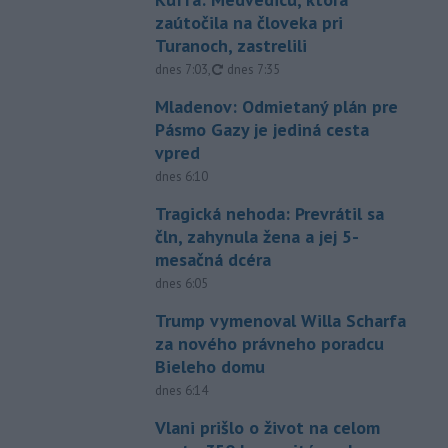
zaútočila na človeka pri
Turanoch, zastrelili
aktualizované
dnes 7:03
,
dnes 7:35
Mladenov: Odmietaný plán pre
Pásmo Gazy je jediná cesta
vpred
dnes 6:10
Tragická nehoda: Prevrátil sa
čln, zahynula žena a jej 5-
mesačná dcéra
dnes 6:05
Trump vymenoval Willa Scharfa
za nového právneho poradcu
Bieleho domu
dnes 6:14
Vlani prišlo o život na celom