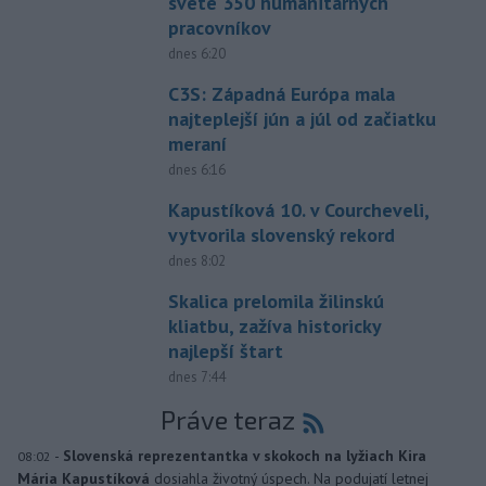
svete 350 humanitárnych
pracovníkov
dnes 6:20
C3S: Západná Európa mala
najteplejší jún a júl od začiatku
meraní
dnes 6:16
Kapustíková 10. v Courcheveli,
vytvorila slovenský rekord
dnes 8:02
Skalica prelomila žilinskú
kliatbu, zažíva historicky
najlepší štart
dnes 7:44
Práve teraz
-
Slovenská reprezentantka v skokoch na lyžiach Kira
08:02
Mária Kapustíková
dosiahla životný úspech. Na podujatí letnej