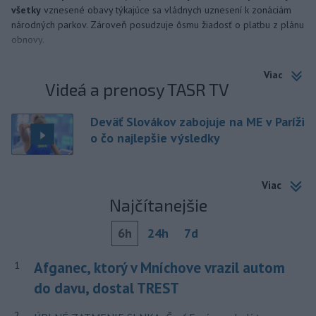
všetky
vznesené obavy týkajúce sa vládnych uznesení k zonáciám
národných parkov. Zároveň posudzuje ôsmu žiadosť o platbu z plánu
obnovy.
Viac
Videá a prenosy TASR TV
Deväť Slovákov zabojuje na ME v Paríži
o čo najlepšie výsledky
Viac
Najčítanejšie
6h
24h
7d
Afganec, ktorý v Mníchove vrazil autom
1
do davu, dostal TREST
2