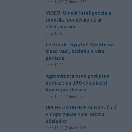
aktualizované
dnes 16:35
,
dnes 16:38
VIDEO: Umelá inteligencia a
robotika pomáhajú už aj
záchranárom
dnes 12:31
Letíte do Egypta? Myslite na
tieto veci, zachránia vám
peniaze
dnes 15:00
Agroministerstvo poskytne
peniaze na 150 chladiacich
boxov pre diviaky
aktualizované
dnes 12:11
,
dnes 13:22
ÚPLNÉ ZATMENIE SLNKA: Časť
Európy zahalí tma, hrozia
dôsledky
aktualizované
dnes 13:35
,
dnes 14:03