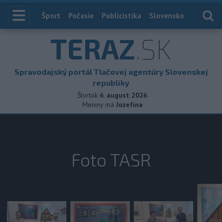
Index
Šport
Počasie
Publicistika
Slovensko
Zahranič
TERAZ
.SK
Spravodajský portál Tlačovej agentúry Slovenskej
republiky
Štvrtok
6. august 2026
Meniny má
Jozefína
Foto TASR