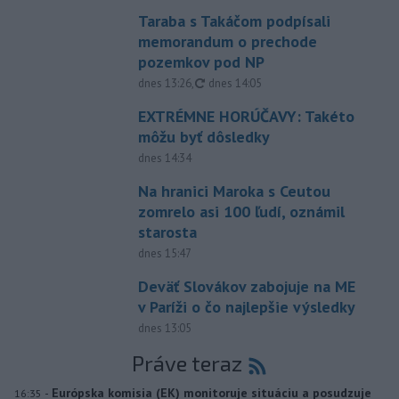
Taraba s Takáčom podpísali
memorandum o prechode
pozemkov pod NP
aktualizované
dnes 13:26
,
dnes 14:05
EXTRÉMNE HORÚČAVY: Takéto
môžu byť dôsledky
dnes 14:34
Na hranici Maroka s Ceutou
zomrelo asi 100 ľudí, oznámil
starosta
dnes 15:47
Deväť Slovákov zabojuje na ME
v Paríži o čo najlepšie výsledky
dnes 13:05
Práve teraz
-
Európska komisia (EK) monitoruje situáciu a posudzuje
16:35