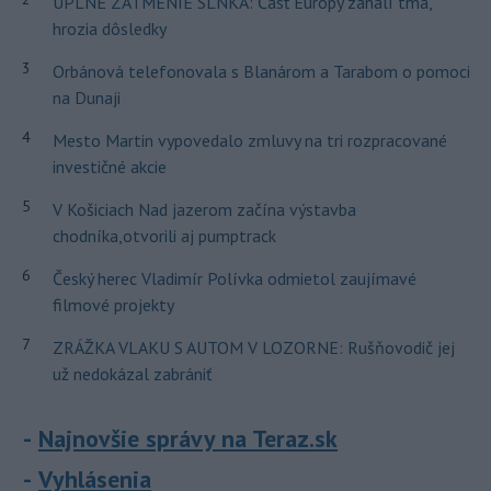
ÚPLNÉ ZATMENIE SLNKA: Časť Európy zahalí tma,
hrozia dôsledky
3
Orbánová telefonovala s Blanárom a Tarabom o pomoci
na Dunaji
4
Mesto Martin vypovedalo zmluvy na tri rozpracované
investičné akcie
5
V Košiciach Nad jazerom začína výstavba
chodníka,otvorili aj pumptrack
6
Český herec Vladimír Polívka odmietol zaujímavé
filmové projekty
7
ZRÁŽKA VLAKU S AUTOM V LOZORNE: Rušňovodič jej
už nedokázal zabrániť
Najnovšie správy na Teraz.sk
Vyhlásenia