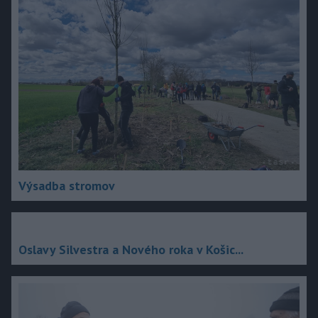
Výsadba stromov
Oslavy Silvestra a Nového roka v Košic...