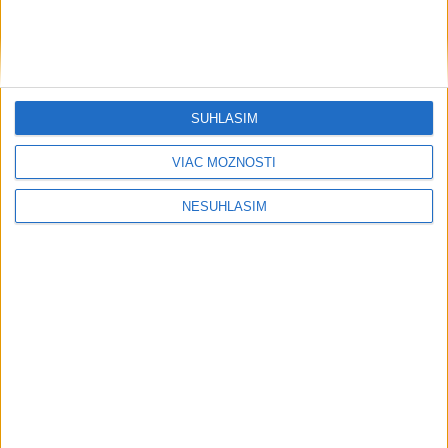
Neprehliadnite
SÚHLASÍM
VIAC MOŽNOSTÍ
NESÚHLASÍM