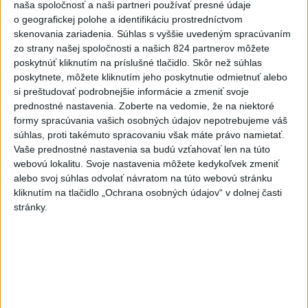
naša spoločnosť a naši partneri používať presné údaje
Fungujúce veci bývajú jednoduché 👍
o geografickej polohe a identifikáciu prostredníctvom
dnes 12:00
|
Sloboda a Solidarita
|
822
zobrazení
skenovania zariadenia. Súhlas s vyššie uvedeným spracúvaním
zo strany našej spoločnosti a našich 824 partnerov môžete
Najnovšie statusy štátnych inštitúcií
poskytnúť kliknutím na príslušné tlačidlo. Skôr než súhlas
poskytnete, môžete kliknutím jeho poskytnutie odmietnuť alebo
🎓 MENOVANIE PRACOVNEJ SKUPINY PRE
si preštudovať podrobnejšie informácie a zmeniť svoje
VZDELÁVANIE V OBLAST...
prednostné nastavenia.
Zoberte na vedomie, že na niektoré
🎓 MENOVANIE PRACOVNEJ SKUPINY PRE VZDELÁVANIE
formy spracúvania vašich osobných údajov nepotrebujeme váš
V OBLASTI ŠPORTU 🤝 Dnes sa uskutočnilo prvé
súhlas, proti takémuto spracovaniu však máte právo namietať.
zasadnutie pracovnej skupi...
Vaše prednostné nastavenia sa budú vzťahovať len na túto
dnes 13:44
|
Ministerstvo cestovného ruchu a športu
webovú lokalitu. Svoje nastavenia môžete kedykoľvek zmeniť
SR
alebo svoj súhlas odvolať návratom na túto webovú stránku
kliknutím na tlačidlo „Ochrana osobných údajov“ v dolnej časti
Najnovšie politické statusy
stránky.
Budú naši farmári platiť za vodu šejkovi?
Poďme si to v...
Budú naši farmári platiť za vodu šejkovi? Poďme si to
vysvetliť.
dnes 14:13
|
Progresívne Slovensko