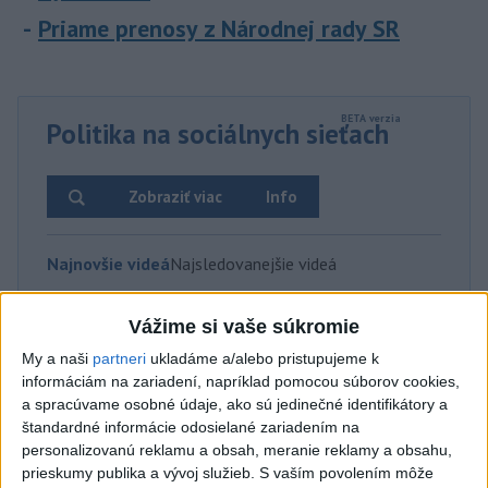
Priame prenosy z Národnej rady SR
Politika na sociálnych sieťach
Zobraziť viac
Info
Najnovšie videá
Najsledovanejšie videá
DNES V ROŽŇAVE‼️ O 17:00‼️ ČAKÁME
Vážime si vaše súkromie
VÁS, ZOBERTE VŠETKÝCH...
My a naši
partneri
ukladáme a/alebo pristupujeme k
dnes 14:06
|
Jakab Július
|
347
zobrazení
informáciám na zariadení, napríklad pomocou súborov cookies,
a spracúvame osobné údaje, ako sú jedinečné identifikátory a
MATOVIČ DO POLITIKY PRIVIEDOL
ĽUDÍ, KTORÍ OHROZUJÚ DETI...
štandardné informácie odosielané zariadením na
personalizovanú reklamu a obsah, meranie reklamy a obsahu,
dnes 13:06
|
Šutaj Eštok Matúš
|
220
zobrazení
prieskumy publika a vývoj služieb.
S vaším povolením môže