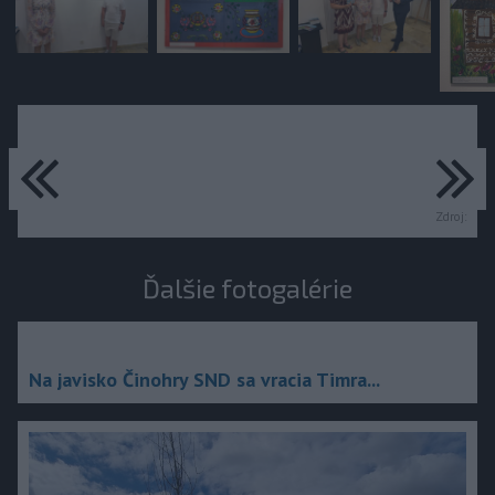
predchádzajúce
ďa
Zdroj:
Ďalšie fotogalérie
Na javisko Činohry SND sa vracia Timra...