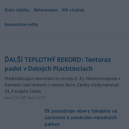
Dielo týždňa
Referendum
MS v hokeji
Komunálne voľby
ĎALŠÍ TEPLOTNÝ REKORD: Tentoraz
padol v Dolných Plachtinciach
Predchádzajúci rekord bol zo stredy (5. 8.). Meteorológovia v
Kamenici nad Hronom v okrese Nové Zámky vtedy namerali
41,4 stupňa Celzia.
aktualizované
dnes 15:27
,
dnes 15:29
EK posudzuje obavy týkajúce sa
uznesení k zonáciám národných
parkov