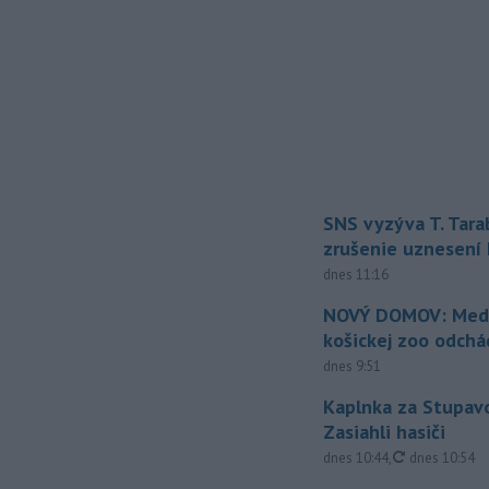
SNS vyzýva T. Tara
zrušenie uznesení
dnes 11:16
NOVÝ DOMOV: Medv
košickej zoo odchá
dnes 9:51
Kaplnka za Stupavo
Zasiahli hasiči
aktualizovan
dnes 10:44
,
dnes 10:54