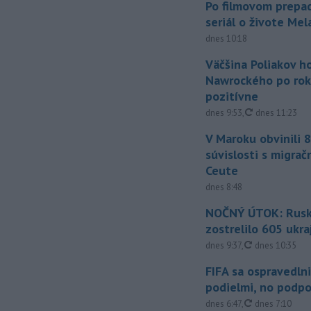
Po filmovom prepad
seriál o živote Me
dnes 10:18
Väčšina Poliakov h
Nawrockého po rok
pozitívne
aktualizované
dnes 9:53
,
dnes 11:23
V Maroku obvinili 8
súvislosti s migrač
Ceute
dnes 8:48
NOČNÝ ÚTOK: Rusko
zostrelilo 605 ukr
aktualizované
dnes 9:37
,
dnes 10:35
FIFA sa ospravedlni
podielmi, no podpo
aktualizované
dnes 6:47
,
dnes 7:10