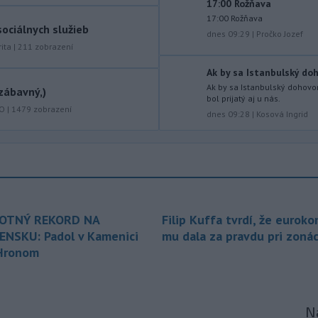
17:00 Rožňava
ktorý mal
slúžiť na nelegálne
17:00 Rožňava
prevádzanie migrantov z Bieloruska
ociálnych služieb
dnes 09:29
|
Pročko Jozef
na územie tohto členského štátu
ita
|
211
zobrazení
Európskej únie.
Ak by sa Istanbulský doho
-
Ruská dezinformačná
20:08
Ak by sa Istanbulský dohovor 
zábavný,)
kampaň sa vo Francúzsku zamerala
bol prijatý aj u nás.
KO
|
1479
zobrazení
na ďalšieho
kandidáta, bývalého
dnes 09:28
|
Kosová Ingrid
centristického premiéra Attala. Ako
informovala agentúra AFP, odhalil ju
vládny úrad Viginum a s „vysokou
mierou istoty“ pripísal proruskej
dezinformačnej sieti s názvom
Matrioška.
OTNÝ REKORD NA
Filip Kuffa tvrdí, že euroko
-
Na jednokoľajovom
20:02
ENSKU: Padol v Kamenici
mu dala za pravdu pri zonác
železničnom priecestí v Lozorne
Hronom
došlo v stredu
podvečer k zrážke
nákladného vlaku s osobným
motorovým vozidlom.
Na
-
Úrady v severovýchodnej
19:29