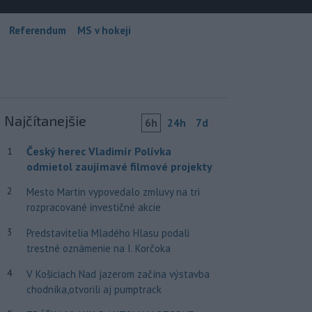
Referendum
MS v hokeji
Najčítanejšie
6h
24h
7d
Český herec Vladimír Polívka
1
odmietol zaujímavé filmové projekty
2
Mesto Martin vypovedalo zmluvy na tri
rozpracované investičné akcie
3
Predstavitelia Mladého Hlasu podali
trestné oznámenie na I. Korčoka
4
V Košiciach Nad jazerom začína výstavba
chodníka,otvorili aj pumptrack