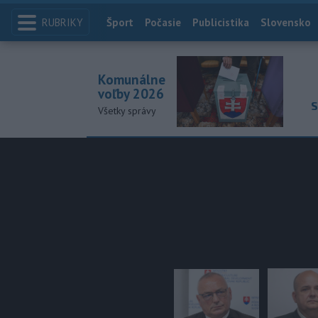
RUBRIKY
Index
Šport
Počasie
Publicistika
Slovensko
Komunálne
voľby 2026
S
Všetky správy