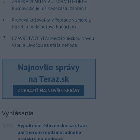
5
ZRÁŽKA VLAKU S AUTOM V LOZORNE:
Rušňovodič jej už nedokázal zabrániť
6
Kruhová križovatka v Poprade v smere z
Hozelca bude hotová budúci rok
7
UZAVRETÁ CESTA: Medzi Spišskou Novou
Vsou a Levočou sa stala nehoda
Najnovšie správy
na Teraz.sk
ZOBRAZIŤ NAJNOVŠIE SPRÁVY
Vyhlásenia
Vyjadrenie: Slovensko sa stalo
10:43
partnerom medzinárodného
projektu na podporu...