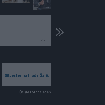
ďalšie
Zdroj:
Silvester na hrade Šariš
Ďalšie fotogalérie
>