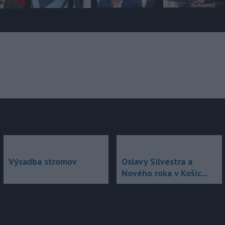
júce
Výsadba stromov
Oslavy Silvestra a
Nového roka v Košic...