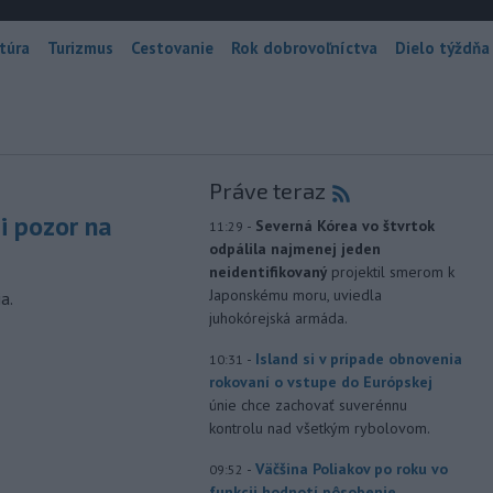
túra
Turizmus
Cestovanie
Rok dobrovoľníctva
Dielo týždňa
Práve teraz
si pozor na
-
Severná Kórea vo štvrtok
11:29
odpálila najmenej jeden
neidentifikovaný
projektil smerom k
Japonskému moru, uviedla
a.
juhokórejská armáda.
-
Island si v prípade obnovenia
10:31
rokovaní o vstupe do Európskej
únie chce zachovať suverénnu
kontrolu nad všetkým rybolovom.
-
Väčšina Poliakov po roku vo
09:52
funkcii hodnotí pôsobenie