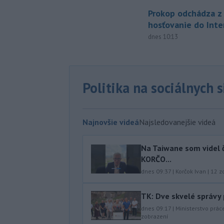
Prokop odchádza z 
hosťovanie do Inte
dnes 10:13
Politika na sociálnych 
Najnovšie videá
Najsledovanejšie videá
Na Taiwane som videl č
KORČO...
dnes 09:37
|
Korčok Ivan
|
12
zo
TK: Dve skvelé správy
dnes 09:17
|
Ministerstvo prác
zobrazení