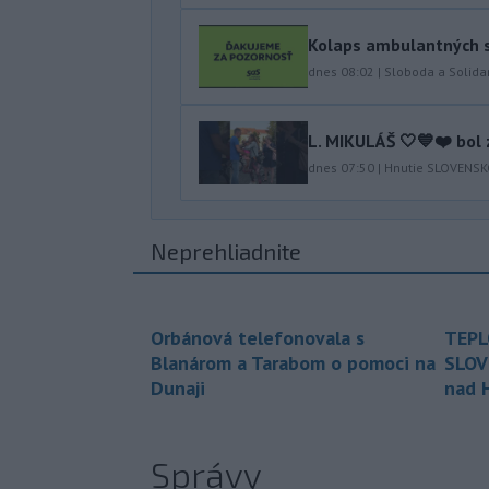
Kolaps ambulantných s
dnes 08:02
|
Sloboda a Solidar
L. MIKULÁŠ 🤍💙❤️ bol 
dnes 07:50
|
Hnutie SLOVENS
Neprehliadnite
Orbánová telefonovala s
TEPL
Blanárom a Tarabom o pomoci na
SLOV
Dunaji
nad 
Správy