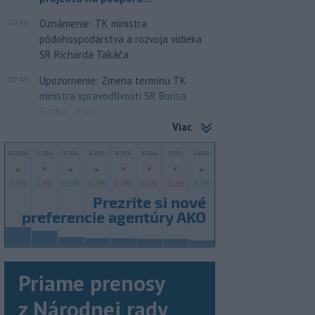
10:36
Oznámenie: TK ministra
pôdohospodárstva a rozvoja vidieka
SR Richarda Takáča
09:49
Upozornenie: Zmena termínu TK
ministra spravodlivosti SR Borisa
Suska - dnes
Viac
Priame prenosy
z Národnej rady