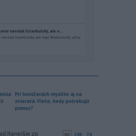
vor nevolal Istanbulský, ale n...
nevolal Istanbulský, ale napr. Bratislavský, už by
misia
Pri horúčavách myslite aj na
ii
zvieratá. Viete, kedy potrebujú
pomoc?
jčítanejšie zo
6h
24h
7d