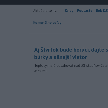
Aktuálne témy:
Kvízy
Podcasty
Rok Ľ.Š
Komunálne voľby
Aj štvrtok bude horúci, dajte 
búrky a silnejší vietor
Teploty majú dosahovať nad 38 stupňov Celzi
dnes 8:31