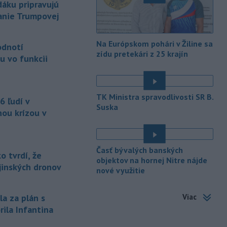
áku pripravujú
súvisiace výrobky.
lanie Trumpovej
-
Vedenie Medzinárodnej
06:47
futbalovej federácie (FIFA) sa
Na Európskom pohári v Žiline sa
odnotí
ospravedlnilo v
súvislosti s
zídu pretekári z 25 krajín
u vo funkcii
kontroverzným plánom predať
podiely na budúcich ziskoch z
majstrovstiev sveta súkromným
investorom. Na stretnutí v Rabate
TK Ministra spravodlivosti SR B.
6 ľudí v
členovia FIFA plne podporili
Suska
nou krízou v
prezidenta Gianniho Infantina.
-
Americký štát Nové Mexiko v
06:06
stredu zažaloval ministerstvo
Časť bývalých banských
spravodlivosti USA a povereného
 tvrdí, že
objektov na hornej Nitre nájde
ministra Todda Blanchea. Tvrdí, že
ajinských dronov
nové využitie
federálne úrady mu bránia vo
vyšetrovaní sexuálnych trestných činov
odsúdeného sexuálneho delikventa
Viac
la za plán s
Jeffreyho Epsteina.
rila Infantina
-
Štátny tajomník
22:44