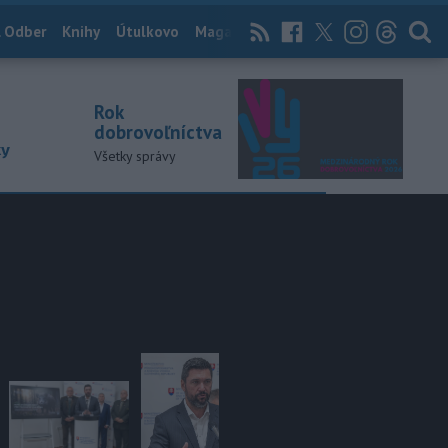
 Odber
Knihy
Útulkovo
Magazín
News Now
Archív
TASR
Rok
dobrovoľníctva
ky
Všetky správy