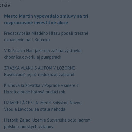
práv
Mesto Martin vypovedalo zmluvy na tri
rozpracované investičné akcie
Predstavitelia Mladého Hlasu podali trestné
oznámenie na I. Korčoka
V Košiciach Nad jazerom začína výstavba
chodníka,otvorili aj pumptrack
ZRÁŽKA VLAKU S AUTOM V LOZORNE:
Rušňovodič jej už nedokázal zabrániť
Kruhová križovatka v Poprade v smere z
Hozelca bude hotová budúci rok
UZAVRETÁ CESTA: Medzi Spišskou Novou
Vsou a Levočou sa stala nehoda
Historik Zajac: Územie Slovenska bolo jadrom
poľsko-uhorských vzťahov