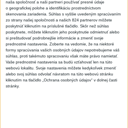
naša spoločnosť a naši partneri používať presné údaje
dnes 21:44
|
HLAS - sociálna demokracia
o geografickej polohe a identifikáciu prostredníctvom
skenovania zariadenia. Súhlas s vyššie uvedeným spracúvaním
zo strany našej spoločnosti a našich 824 partnerov môžete
Neprehliadnite
poskytnúť kliknutím na príslušné tlačidlo. Skôr než súhlas
poskytnete, môžete kliknutím jeho poskytnutie odmietnuť alebo
VEĽKÁ PREDPOVEĎ POČASIA:
si preštudovať podrobnejšie informácie a zmeniť svoje
Extrémne horúčavy ustúpili. Alebo
prednostné nastavenia.
Zoberte na vedomie, že na niektoré
formy spracúvania vašich osobných údajov nepotrebujeme váš
žeby nie?
súhlas, proti takémuto spracovaniu však máte právo namietať.
Vaše prednostné nastavenia sa budú vzťahovať len na túto
HRABKO o výhode
webovú lokalitu. Svoje nastavenia môžete kedykoľvek zmeniť
Majerského:Mazurek a Laššáková majú
alebo svoj súhlas odvolať návratom na túto webovú stránku
rovnakých voličov
kliknutím na tlačidlo „Ochrana osobných údajov“ v dolnej časti
stránky.
ČIASTOČNÉ ZATMENIE SLNKA:
Pozorovať sa bude dať v stredu
ĎALŠÍ TEPLOTNÝ REKORD: Tentoraz
padol v Dolných Plachtinciach