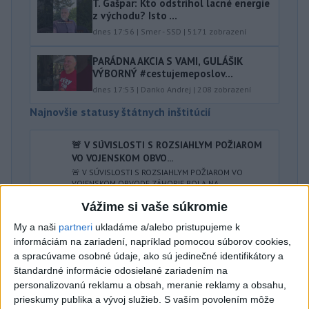
T. Gašpar: Kto odstrihol lacné energie
z východu? Isto ...
dnes 17:56
|
Smer - SSD
|
5171
zobrazení
PARÁDNA AKCIA S VAMI, GULÁŠIK
VÝBORNÝ #cestujemeposlov...
dnes 17:53
|
Danko Andrej
|
208
zobrazení
Najnovšie statusy štátnych inštitúcií
🚨 V SÚVISLOSTI S ROZSIAHLYM POŽIAROM
VO VOJENSKOM OBVO...
🚨 V SÚVISLOSTI S ROZSIAHLYM POŽIAROM VO
VOJENSKOM OBVODE ZÁHORIE BOLA NA
POSTIHNUTOM ÚZEMÍ VYHLÁSENÁ MIMORIADNA
Vážime si vaše súkromie
SITUÁCI...
dnes 20:10
|
Ministerstvo vnútra SR
My a naši
partneri
ukladáme a/alebo pristupujeme k
informáciám na zariadení, napríklad pomocou súborov cookies,
Najnovšie politické statusy
a spracúvame osobné údaje, ako sú jedinečné identifikátory a
štandardné informácie odosielané zariadením na
personalizovanú reklamu a obsah, meranie reklamy a obsahu,
Richard Raši
prieskumy publika a vývoj služieb.
S vaším povolením môže
Richard Raši