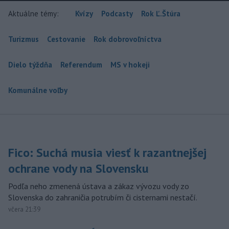
Aktuálne témy:
Kvízy
Podcasty
Rok Ľ.Štúra
Turizmus
Cestovanie
Rok dobrovoľníctva
Dielo týždňa
Referendum
MS v hokeji
Komunálne voľby
Fico: Suchá musia viesť k razantnejšej
ochrane vody na Slovensku
Podľa neho zmenená ústava a zákaz vývozu vody zo
Slovenska do zahraničia potrubím či cisternami nestačí.
včera 21:39