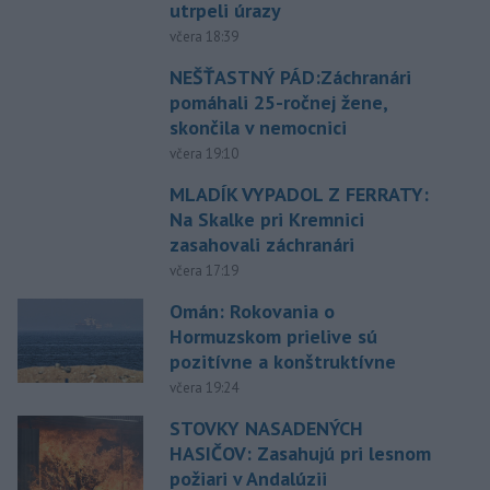
utrpeli úrazy
včera 18:39
NEŠŤASTNÝ PÁD:Záchranári
pomáhali 25-ročnej žene,
skončila v nemocnici
včera 19:10
MLADÍK VYPADOL Z FERRATY:
Na Skalke pri Kremnici
zasahovali záchranári
včera 17:19
Omán: Rokovania o
Hormuzskom prielive sú
pozitívne a konštruktívne
včera 19:24
STOVKY NASADENÝCH
HASIČOV: Zasahujú pri lesnom
požiari v Andalúzii