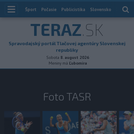
Index
Šport
Počasie
Publicistika
Slovensko
Zahranič
TERAZ
.SK
Spravodajský portál Tlačovej agentúry Slovenskej
republiky
Sobota
8. august 2026
Meniny má
Ľubomíra
Foto TASR