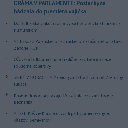
DRÁMA V PARLAMENTE: Poslankyňa
1
hádzala do premiéra vajíčka
2
Do Bulharska vnikol dron a vybuchol v blízkosti hraníc s
Rumunskom
3
V blízkosti Vojenského technického a skúšobného ústavu
Záhorie HORÍ
4
Očovská folklórna hruda tradične privítala domáce
folklórne kolektívy
5
SMRŤ V HORÁCH: V Západných Tatrách zomrel 76-ročný
turista
6
Kúpele Brusno pripravujú 19. ročník festivalu Jozefa
Bednárika
7
V časti Košice-Krásna otvorili park pomenovaný po
kňazovi Semivanovi