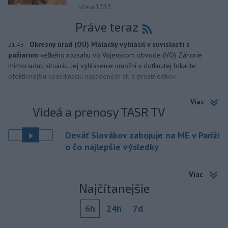
včera 17:13
Práve teraz
-
Okresný úrad (OÚ) Malacky vyhlásil v súvislosti s
21:43
požiarom
veľkého rozsahu vo Vojenskom obvode (VO) Záhorie
mimoriadnu situáciu. Jej vyhlásenie umožní v dotknutej lokalite
efektívnejšiu koordináciu nasadených síl a prostriedkov.
Viac
Videá a prenosy TASR TV
Deväť Slovákov zabojuje na ME v Paríži
o čo najlepšie výsledky
Viac
Najčítanejšie
6h
24h
7d