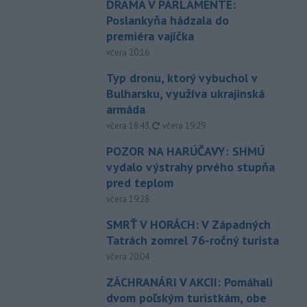
DRÁMA V PARLAMENTE:
Poslankyňa hádzala do
premiéra vajíčka
včera 20:16
Typ dronu, ktorý vybuchol v
Bulharsku, využíva ukrajinská
armáda
aktualizované
včera 18:43
,
včera 19:29
POZOR NA HARÚČAVY: SHMÚ
vydalo výstrahy prvého stupňa
pred teplom
včera 19:28
SMRŤ V HORÁCH: V Západných
Tatrách zomrel 76-ročný turista
včera 20:04
ZÁCHRANÁRI V AKCII: Pomáhali
dvom poľským turistkám, obe