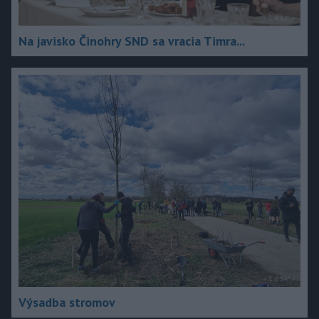
Na javisko Činohry SND sa vracia Timra...
Výsadba stromov