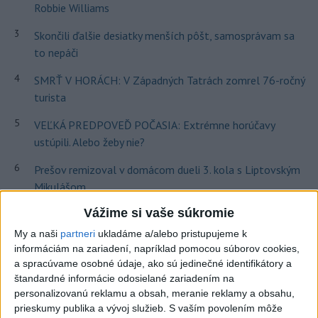
Robbie Williams
3
Skončili ďalšie desiatky menších pôšt, samosprávam sa
to nepáči
4
SMRŤ V HORÁCH: V Západných Tatrách zomrel 76-ročný
turista
5
VEĽKÁ PREDPOVEĎ POČASIA: Extrémne horúčavy
ustúpili. Alebo žeby nie?
6
Prešov remizoval v domácom dueli 3. kola s Liptovským
Mikulášom
7
Vážime si vaše súkromie
OTESTUJTE SA: Rozumiete slovenským nárečiam? Tieto
slová vás potrápia
My a naši
partneri
ukladáme a/alebo pristupujeme k
informáciám na zariadení, napríklad pomocou súborov cookies,
a spracúvame osobné údaje, ako sú jedinečné identifikátory a
Najnovšie správy na Teraz.sk
štandardné informácie odosielané zariadením na
personalizovanú reklamu a obsah, meranie reklamy a obsahu,
Vyhlásenia
prieskumy publika a vývoj služieb.
S vaším povolením môže