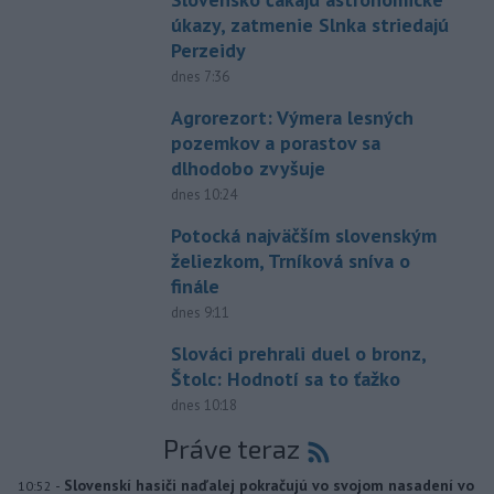
úkazy, zatmenie Slnka striedajú
Perzeidy
dnes 7:36
Agrorezort: Výmera lesných
pozemkov a porastov sa
dlhodobo zvyšuje
dnes 10:24
Potocká najväčším slovenským
želiezkom, Trníková sníva o
finále
dnes 9:11
Slováci prehrali duel o bronz,
Štolc: Hodnotí sa to ťažko
dnes 10:18
Práve teraz
-
Slovenskí hasiči naďalej pokračujú vo svojom nasadení vo
10:52