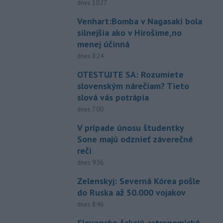
dnes 10:27
Venhart:Bomba v Nagasaki bola
silnejšia ako v Hirošime,no
menej účinná
dnes 8:24
OTESTUJTE SA: Rozumiete
slovenským nárečiam? Tieto
slová vás potrápia
dnes 7:00
V prípade únosu študentky
Sone majú odznieť záverečné
reči
dnes 9:36
Zelenskyj: Severná Kórea pošle
do Ruska až 50.000 vojakov
dnes 8:46
Slovensko čakajú astronomické