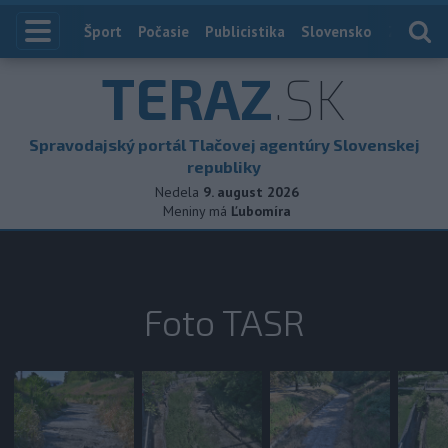
Index
Šport
Počasie
Publicistika
Slovensko
Zahranič
TERAZ
.SK
Spravodajský portál Tlačovej agentúry Slovenskej
republiky
Nedela
9. august 2026
Meniny má
Ľubomíra
Foto TASR