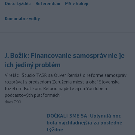
Dielo týždňa
Referendum
MS v hokeji
Komunálne voľby
J. Božik: Financovanie samospráv nie je
ich jediný problém
V relácii Štúdio TASR sa Oliver Remiaš o reforme samospráv
rozprával s predsedom Združenia miest a obcí Slovenska
Jozefom Božikom. Reláciu nájdete aj na YouTube a
podcastových platformách.
dnes 7:00
DOČKALI SME SA: Uplynulá noc
bola najchladnejšia za posledné
týždne