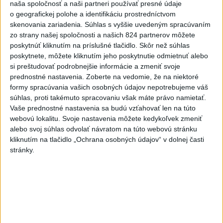
Priame prenosy z Národnej rady SR
naša spoločnosť a naši partneri používať presné údaje
o geografickej polohe a identifikáciu prostredníctvom
skenovania zariadenia. Súhlas s vyššie uvedeným spracúvaním
zo strany našej spoločnosti a našich 824 partnerov môžete
poskytnúť kliknutím na príslušné tlačidlo. Skôr než súhlas
Politika na sociálnych sieťach
poskytnete, môžete kliknutím jeho poskytnutie odmietnuť alebo
si preštudovať podrobnejšie informácie a zmeniť svoje
prednostné nastavenia.
Zoberte na vedomie, že na niektoré
Zobraziť viac
Info
formy spracúvania vašich osobných údajov nepotrebujeme váš
súhlas, proti takémuto spracovaniu však máte právo namietať.
Vaše prednostné nastavenia sa budú vzťahovať len na túto
Najnovšie videá
Najsledovanejšie videá
webovú lokalitu. Svoje nastavenia môžete kedykoľvek zmeniť
alebo svoj súhlas odvolať návratom na túto webovú stránku
Oľano v karanténe, alebo čo sa stane,
kliknutím na tlačidlo „Ochrana osobných údajov“ v dolnej časti
ak sa niekto spoj...
stránky.
dnes 05:00
|
Michelko Roman
|
8141
zobrazení
R. FICO: ČO SA NEZMESTILO NA
TLAČOVKU LXV.
včera 18:24
|
Smer - SSD
|
20659
zobrazení
T. Gašpar: Kto odstrihol lacné energie