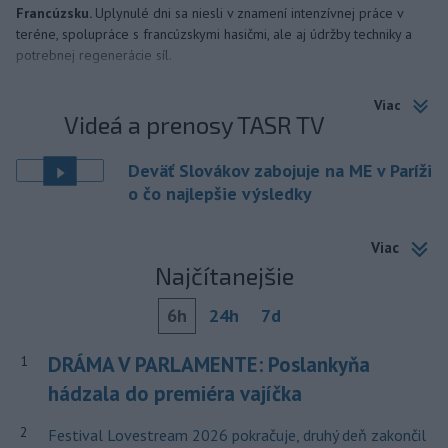
Francúzsku.
Uplynulé dni sa niesli v znamení intenzívnej práce v
teréne, spolupráce s francúzskymi hasičmi, ale aj údržby techniky a
potrebnej regenerácie síl.
Viac
Videá a prenosy TASR TV
Deväť Slovákov zabojuje na ME v Paríži
o čo najlepšie výsledky
Viac
Najčítanejšie
6h
24h
7d
DRÁMA V PARLAMENTE: Poslankyňa
1
hádzala do premiéra vajíčka
2
Festival Lovestream 2026 pokračuje, druhý deň zakončil