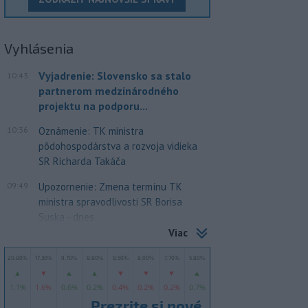
Vyhlásenia
Vyjadrenie: Slovensko sa stalo
10:43
partnerom medzinárodného
projektu na podporu...
10:36
Oznámenie: TK ministra
pôdohospodárstva a rozvoja vidieka
SR Richarda Takáča
09:49
Upozornenie: Zmena termínu TK
ministra spravodlivosti SR Borisa
Suska - dnes
Viac