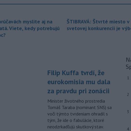
to v stredu uviedla na svojej webovej
stránke, pričom neskôr napísala, že
pyrotechnici ju úspešne odstránili.
orúčavách myslite aj na
ŠTIBRAVÁ: Štvrté miesto v 
atá. Viete, kedy potrebujú
svetovej konkurencii je vý
-
Pri izraelskom útoku na juhu
17:19
Libanonu zahynul v stredu jeden
c?
človek a
ďalších 11 utrpelo zranenia.
Izraelská armáda zároveň oznámila,
že v danej oblasti začala novú vlnu
leteckých útokov. Stalo sa tak v reakcii
Na
na údajné porušenie prímeria zo
S
strany hnutia Hizballáh.
Filip Kuffa tvrdí, že
1
eurokomisia mu dala
-
Meteorológovia zo
17:08
Slovenského
za pravdu pri zonácii
hydrometeorologického ústavu
2
(SHMÚ) v stredu zaznamenali nový
Minister životného prostredia
absolútny rekord teploty vzduchu. V
Tomáš Taraba (nominant SNS) sa
3
Kamenici nad Hronom v okrese Nové
voči týmto tvrdeniam ohradil s
Zámky dosiahla teplota v stredu
tým, že ide o fabulácie, ktoré
popoludní 41,4 stupňa Celzia.
neodzrkadľujú skutkový stav.
4