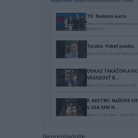
TK: Rodinná karta
dnes 21:50
|
Ministerstvo prác
zobrazení
Taraba: Vidieť paniku
dnes 19:32
|
Taraba Tomáš
|
1
ODKAZ TAKÁČOVI A FI
VÁS‼️DOSŤ B...
dnes 19:27
|
Jakab Július
|
328
R. BESTRO: NAĎOVE C
S USA SME N...
dnes 17:34
|
Smer - SSD
|
3025
Neprehliadnite