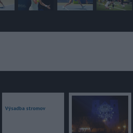
júce
Výsadba stromov