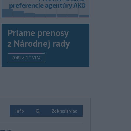
Priame prenosy
z Národnej rady
ZOBRAZIŤ VIAC
Info
Zobraziť viac
itúcií