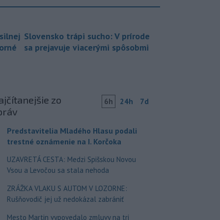
silnej
Slovensko trápi sucho: V prírode
borné
sa prejavuje viacerými spôsobmi
jčítanejšie zo
6h
24h
7d
práv
Predstavitelia Mladého Hlasu podali
trestné oznámenie na I. Korčoka
UZAVRETÁ CESTA: Medzi Spišskou Novou
Vsou a Levočou sa stala nehoda
ZRÁŽKA VLAKU S AUTOM V LOZORNE:
Rušňovodič jej už nedokázal zabrániť
Mesto Martin vypovedalo zmluvy na tri