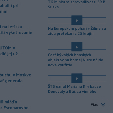
TK Ministra spravodlivosti SR B.
ali i pri
Suska
-
Ruská dezinformačná
20:08
aním
kampaň sa vo Francúzsku zamerala
na ďalšieho
kandidáta, bývalého
centristického premiéra Attala. Ako
 na letisku
Na Európskom pohári v Žiline sa
informovala agentúra AFP, odhalil ju
tili vyšetrovanie
zídu pretekári z 25 krajín
vládny úrad Viginum a s „vysokou
mierou istoty“ pripísal proruskej
dezinformačnej sieti s názvom
AUTOM V
Matrioška.
ič jej už
Časť bývalých banských
objektov na hornej Nitre nájde
-
Na jednokoľajovom
20:02
nové využitie
železničnom priecestí v Lozorne
došlo v stredu
podvečer k zrážke
ýbuchu v Moskve
nákladného vlaku s osobným
zať generála
motorovým vozidlom.
ŠTS uznal Mariana K. v kauze
-
Úrady v severovýchodnej
Donovaly a Báč za vinného
19:29
Kolumbii v stredu zachránili
ili mláďa
zatúlané mláďa
hrocha. Na brehu
Viac
rieky ho našli rybári so známkami
 z Escobarovho
podvýživy. Ide o jedinca z približne