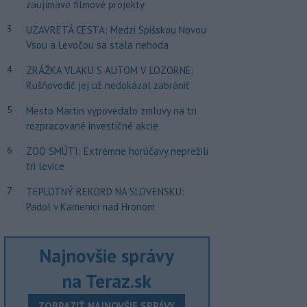
zaujímavé filmové projekty
3
UZAVRETÁ CESTA: Medzi Spišskou Novou
Vsou a Levočou sa stala nehoda
4
ZRÁŽKA VLAKU S AUTOM V LOZORNE:
Rušňovodič jej už nedokázal zabrániť
5
Mesto Martin vypovedalo zmluvy na tri
rozpracované investičné akcie
6
ZOO SMÚTI: Extrémne horúčavy neprežili
tri levice
7
TEPLOTNÝ REKORD NA SLOVENSKU:
Padol v Kamenici nad Hronom
Najnovšie správy
na Teraz.sk
ZOBRAZIŤ NAJNOVŠIE SPRÁVY