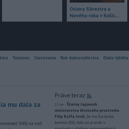
Oslavy Silvestra a
Nového roka v Košic...
túra
Turizmus
Cestovanie
Rok dobrovoľníctva
Dielo týždňa
Práve teraz
sia mu dala za
-
Štátny tajomník
22:44
ministerstva životného prostredia
Filip Kuffa tvrdí,
že mu Európska
komisia (EK) dala za pravdu v
nominant SNS) sa voči
súvislosti s vládnou pripomienkou k