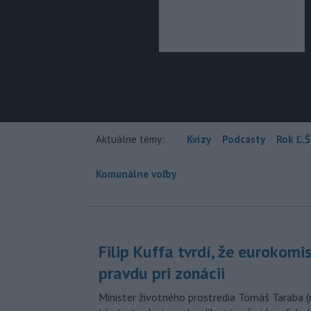
Aktuálne témy:
Kvízy
Podcasty
Rok Ľ.Š
Komunálne voľby
Filip Kuffa tvrdí, že eurokomi
pravdu pri zonácii
Minister životného prostredia Tomáš Taraba (