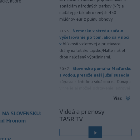
ácie, ktoré
zonáciám národných parkov (NP) a
naďalej je tak ohrozených 450
miliónov eur z plánu obnovy.
-
Nemecko v stredu začalo
21:25
vyšetrovanie po tom, ako sa v noci
v
blízkosti vzletovej a pristávacej
dráhy na letisku Lipsko/Halle našiel
dron naložený výbušninami.
-
Slovensko pomáha Maďarsku
20:47
s vodou, pretože naši južní susedia
zápasia s kritickou situáciou na Dunaji a
v hre je aj možné odstavenie jadrovej
elektrárne.
Viac
-
Litovská pohraničná stráž
20:17
Videá a prenosy
 NA SLOVENSKU:
objavila ďalší podzemný tunel,
TASR TV
ktorý mal
slúžiť na nelegálne
nad Hronom
prevádzanie migrantov z Bieloruska
é
na územie tohto členského štátu
TI V
Európskej únie.