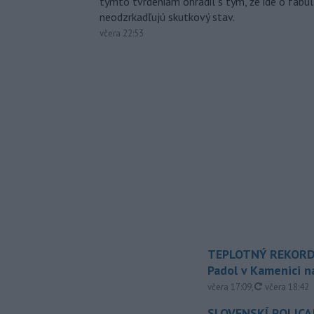
týmto tvrdeniam ohradil s tým, že ide o fabul
neodzrkadľujú skutkový stav.
včera 22:53
TEPLOTNÝ REKORD
Padol v Kamenici 
aktualizovan
včera 17:09
,
včera 18:42
SLOVENSKÍ POLICAJ