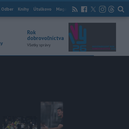
 Odber
Knihy
Útulkovo
Magazín
News Now
Archív
TASR
Rok
dobrovoľníctva
ky
Všetky správy