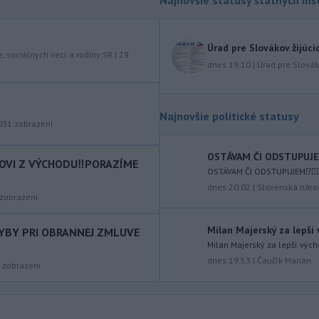
-
Vo štvrtok (6. 8.) má byť na
18:06
území Slovenska opäť horúco.
Pre
Úrad pre Slovákov žijúci
okresy na západnom a južnom
e, sociálnych vecí a rodiny SR
|
29
dnes 19:10
|
Úrad pre Slováko
Slovensku a niektoré okresy v strede
a na východe krajiny vydal Slovenský
hydrometeorologický ústav (SHMÚ)
výstrahy tretieho stupňa pred
Najnovšie politické statusy
031
zobrazení
vysokými teplotami.
-
Izraelská armáda v stredu
17:58
OSTÁVAM ČI ODSTUPUJEM⁉️
COVI Z VÝCHODU‼️PORAZÍME
vykonala raziu v palestínskom
OSTÁVAM ČI ODSTUPUJEM⁉️🤷🏻‍
utečeneckom
tábore Kalandijá
dnes 20:02
|
Slovenská náro
zobrazení
neďaleko Jeruzalema, kde narastá
napätie, pretože jeho obyvatelia sa
obávajú vysťahovania.
Milan Majerský za lepší
HYBY PRI OBRANNEJ ZMLUVE
Milan Majerský za lepší vých
-
Na severnom výbežku
17:32
dnes 19:53
|
Čaučík Marián
zobrazení
ostrova Szigetcsúcs na Dunaji v
maďarskej obci
Kisoroszi našli v
koryte rieky bombu s hmotnosťou
približne 500 kilogramov. Samospráva