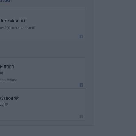
ch v zahraničí
v žijúcich v zahraničí
🤷🏻‍♂️
♂️
dná strana
 východ 🩵
od 🩵