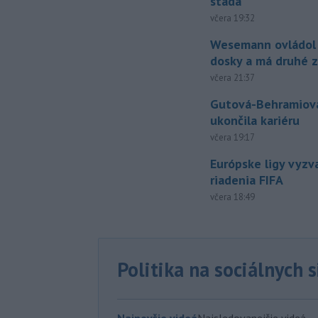
stáda
včera 19:32
Wesemann ovládol 
dosky a má druhé z
včera 21:37
Gutová-Behramiová
ukončila kariéru
včera 19:17
Európske ligy vyzv
riadenia FIFA
včera 18:49
Politika na sociálnych 
Najnovšie videá
Najsledovanejšie videá