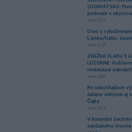
CHORVÁTSKU: Pomáh
podvode s ubytov
včera 19:21
Dron s výbušninami
Lipsko/Halle: Spus
včera 21:29
ZRÁŽKA VLAKU S 
LOZORNE: Rušňovod
nedokázal zabrániť
včera 20:05
Pri sobotňajšom v
údajne zahynul aj 
Čajka
včera 18:55
V Kolumbii zachrán
zatúlaného hrocha