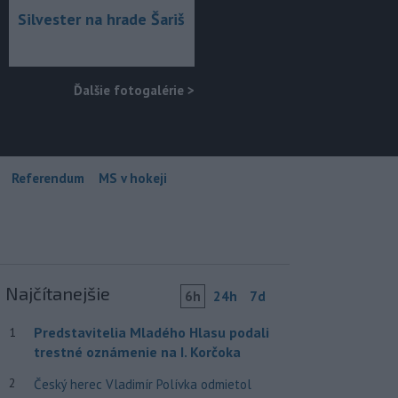
Silvester na hrade Šariš
Ďalšie fotogalérie
>
Referendum
MS v hokeji
Najčítanejšie
6h
24h
7d
Predstavitelia Mladého Hlasu podali
1
trestné oznámenie na I. Korčoka
2
Český herec Vladimír Polívka odmietol