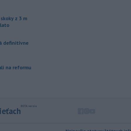
200 hrochov, ktoré sa v krajine
rozmnožili po tom, ako niekoľko
zvierat do Kolumbie priniesol Pablo
skoky z 3 m
Escobar.
lato
-
Švajčiarska lyžiarka Lara
19:16
Gutová-Behramiová sa rozhodla
 definitívne
ukončiť svoju kariéru.
-
Pri výbuchu nastraženej
18:52
výbušniny v moskovskej reštaurácii
ali na reformu
Balzi
Rossi, ku ktorému došlo v sobotu
1. augusta, zahynul údajne zať veliteľa
ruských vzdušných a kozmických síl
generála Alexandra Čajka.
-
Spojené štáty v stredu zrušili
18:34
sankcie uvalené na irackú leteckú
sieťach
spoločnosť Fly Baghdad, ktorú
predtým zaradili na sankčný zoznam
pre jej údajné väzby na iránske
Revolučné gardy (IRGC).
Najnovšie statusy štátnych inšt