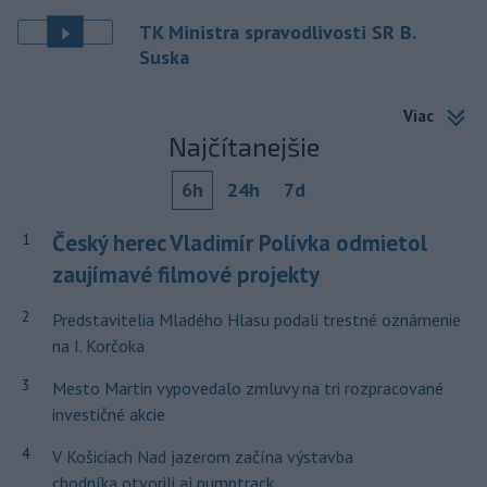
TK Ministra spravodlivosti SR B.
Suska
Viac
Najčítanejšie
6h
24h
7d
Český herec Vladimír Polívka odmietol
1
zaujímavé filmové projekty
2
Predstavitelia Mladého Hlasu podali trestné oznámenie
na I. Korčoka
3
Mesto Martin vypovedalo zmluvy na tri rozpracované
investičné akcie
4
V Košiciach Nad jazerom začína výstavba
chodníka,otvorili aj pumptrack