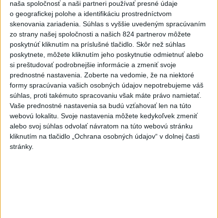
naša spoločnosť a naši partneri používať presné údaje
AKTUÁLNE: POLICAJTI ZASAHUJÚ VO VEĽKÝCH
o geografickej polohe a identifikáciu prostredníctvom
LEVÁROCH ➡Policajti odboru železničnej polície
skenovania zariadenia. Súhlas s vyššie uvedeným spracúvaním
Krajského riaditeľstva PZ v Brat...
zo strany našej spoločnosti a našich 824 partnerov môžete
dnes 07:28
|
Polícia Slovenskej republiky
poskytnúť kliknutím na príslušné tlačidlo. Skôr než súhlas
poskytnete, môžete kliknutím jeho poskytnutie odmietnuť alebo
Najnovšie politické statusy
si preštudovať podrobnejšie informácie a zmeniť svoje
prednostné nastavenia.
Zoberte na vedomie, že na niektoré
KDE BIJE SLOVENSKÉ SRDCE, TAM JE
formy spracúvania vašich osobných údajov nepotrebujeme váš
SLOVENSKO. Minulý vík...
súhlas, proti takémuto spracovaniu však máte právo namietať.
KDE BIJE SLOVENSKÉ SRDCE, TAM JE SLOVENSKO.
Vaše prednostné nastavenia sa budú vzťahovať len na túto
Minulý víkend som sa o tom presvedčil – doma aj za
webovú lokalitu. Svoje nastavenia môžete kedykoľvek zmeniť
hranicami. V Martine sme...
alebo svoj súhlas odvolať návratom na túto webovú stránku
dnes 07:43
|
Kéry Marián
kliknutím na tlačidlo „Ochrana osobných údajov“ v dolnej časti
stránky.
Neprehliadnite
TEPLOTNÝ REKORD NA SLOVENSKU:
Padol v Kamenici nad Hronom