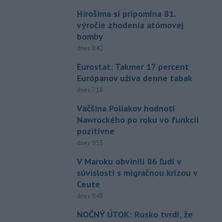
Hirošima si pripomína 81.
výročie zhodenia atómovej
bomby
dnes 8:42
Eurostat: Takmer 17 percent
Európanov užíva denne tabak
dnes 7:18
Väčšina Poliakov hodnotí
Nawrockého po roku vo funkcii
pozitívne
dnes 9:53
V Maroku obvinili 86 ľudí v
súvislosti s migračnou krízou v
Ceute
dnes 8:48
NOČNÝ ÚTOK: Rusko tvrdí, že