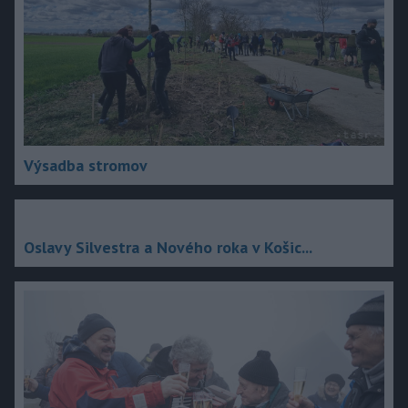
Výsadba stromov
Oslavy Silvestra a Nového roka v Košic...