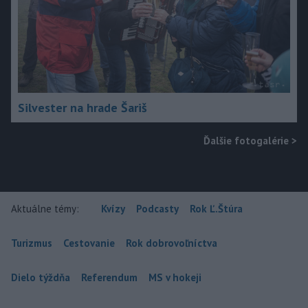
Silvester na hrade Šariš
Ďalšie fotogalérie
>
Aktuálne témy:
Kvízy
Podcasty
Rok Ľ.Štúra
Turizmus
Cestovanie
Rok dobrovoľníctva
Dielo týždňa
Referendum
MS v hokeji