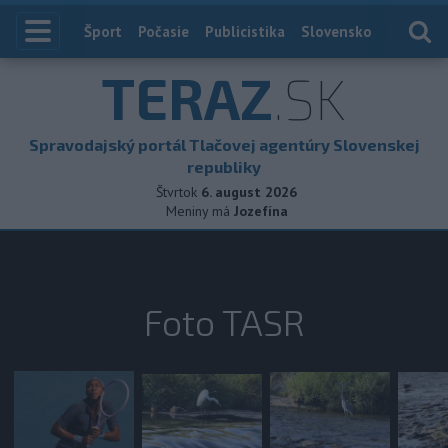
Index
Šport
Počasie
Publicistika
Slovensko
Zahranič
TERAZ
.SK
Spravodajský portál Tlačovej agentúry Slovenskej
republiky
Štvrtok
6. august 2026
Meniny má
Jozefína
Foto TASR