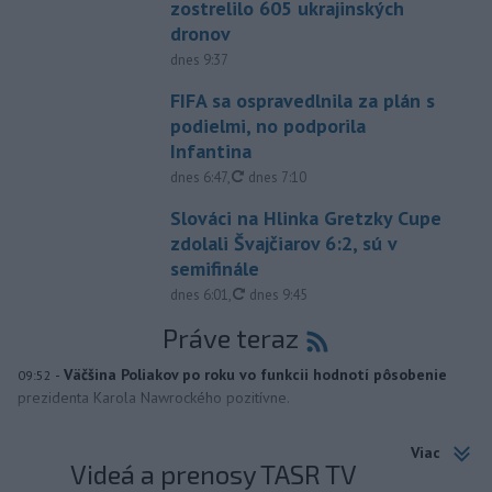
zostrelilo 605 ukrajinských
dronov
dnes 9:37
FIFA sa ospravedlnila za plán s
podielmi, no podporila
Infantina
aktualizované
dnes 6:47
,
dnes 7:10
Slováci na Hlinka Gretzky Cupe
zdolali Švajčiarov 6:2, sú v
semifinále
aktualizované
dnes 6:01
,
dnes 9:45
Práve teraz
-
Väčšina Poliakov po roku vo funkcii hodnotí pôsobenie
09:52
prezidenta Karola Nawrockého pozitívne.
Viac
Videá a prenosy TASR TV