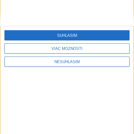
SÚHLASÍM
VIAC MOŽNOSTÍ
NESÚHLASÍM
Počasie
AKTUÁLNA PREDPOVEĎ POČASIA NA SEDEM DNÍ
....