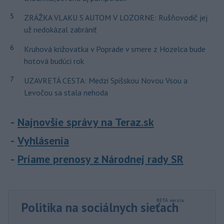
5
ZRÁŽKA VLAKU S AUTOM V LOZORNE: Rušňovodič jej
už nedokázal zabrániť
6
Kruhová križovatka v Poprade v smere z Hozelca bude
hotová budúci rok
7
UZAVRETÁ CESTA: Medzi Spišskou Novou Vsou a
Levočou sa stala nehoda
Najnovšie správy na Teraz.sk
Vyhlásenia
Priame prenosy z Národnej rady SR
Politika na sociálnych sieťach