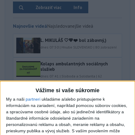
Zobraziť viac
Info
Najnovšie videá
Najsledovanejšie videá
L. MIKULÁŠ 🤍💙❤️ bol zábavný,)
dnes 07:50
|
Hnutie SLOVENSKO
|
80
zobrazení
Kolaps ambulantných sociálnych
služieb
dnes 07:41
|
Sloboda a Solidarita
|
62
zobrazení
Vážime si vaše súkromie
OSTÁVAM ČI ODSTUPUJEM⁉️🤷🏻‍♂️
My a naši
partneri
ukladáme a/alebo pristupujeme k
dnes 06:49
|
Danko Andrej
|
153
zobrazení
informáciám na zariadení, napríklad pomocou súborov cookies,
a spracúvame osobné údaje, ako sú jedinečné identifikátory a
Najnovšie statusy štátnych inštitúcií
štandardné informácie odosielané zariadením na
personalizovanú reklamu a obsah, meranie reklamy a obsahu,
AKTUÁLNE: POLICAJTI ZASAHUJÚ VO VEĽKÝCH
prieskumy publika a vývoj služieb.
S vaším povolením môže
LEVÁROCH ➡Poli...