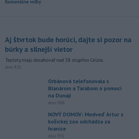
Komunálne voľby
Aj štvrtok bude horúci, dajte si pozor na
búrky a silnejší vietor
Teploty majú dosahovať nad 38 stupňov Celzia.
dnes 8:31
Orbánová telefonovala s
Blanárom a Tarabom o pomoci
na Dunaji
dnes 9:06
NOVÝ DOMOV: Medveď Artur z
košickej zoo odchádza za
hranice
dnes 9:51