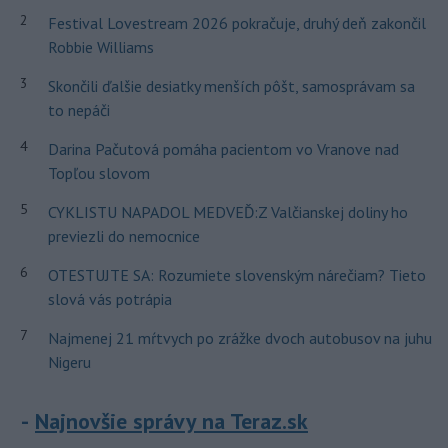
2
Festival Lovestream 2026 pokračuje, druhý deň zakončil
Robbie Williams
3
Skončili ďalšie desiatky menších pôšt, samosprávam sa
to nepáči
4
Darina Pačutová pomáha pacientom vo Vranove nad
Topľou slovom
5
CYKLISTU NAPADOL MEDVEĎ:Z Valčianskej doliny ho
previezli do nemocnice
6
OTESTUJTE SA: Rozumiete slovenským nárečiam? Tieto
slová vás potrápia
7
Najmenej 21 mŕtvych po zrážke dvoch autobusov na juhu
Nigeru
Najnovšie správy na Teraz.sk