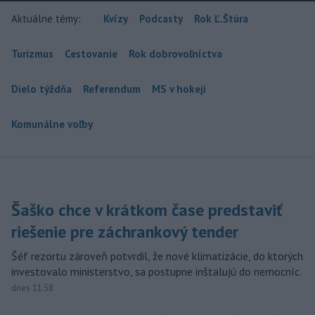
Aktuálne témy:
Kvízy
Podcasty
Rok Ľ.Štúra
Turizmus
Cestovanie
Rok dobrovoľníctva
Dielo týždňa
Referendum
MS v hokeji
Komunálne voľby
Šaško chce v krátkom čase predstaviť
riešenie pre záchrankový tender
Šéf rezortu zároveň potvrdil, že nové klimatizácie, do ktorých
investovalo ministerstvo, sa postupne inštalujú do nemocníc.
dnes 11:58