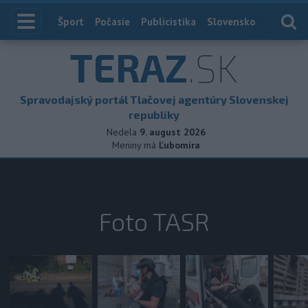
Index
Šport
Počasie
Publicistika
Slovensko
Zahranič
TERAZ
.SK
Spravodajský portál Tlačovej agentúry Slovenskej
republiky
Nedela
9. august 2026
Meniny má
Ľubomíra
Foto TASR