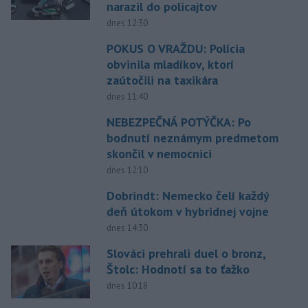
narazil do policajtov
dnes 12:30
POKUS O VRAŽDU: Polícia
obvinila mladíkov, ktorí
zaútočili na taxikára
dnes 11:40
NEBEZPEČNÁ POTÝČKA: Po
bodnutí neznámym predmetom
skončil v nemocnici
dnes 12:10
Dobrindt: Nemecko čelí každý
deň útokom v hybridnej vojne
dnes 14:30
Slováci prehrali duel o bronz,
Štolc: Hodnotí sa to ťažko
dnes 10:18