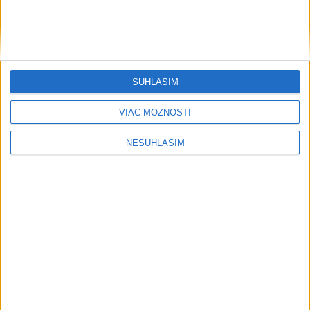
Počasie
AKTUÁLNA PREDPOVEĎ POČASIA NA SEDEM DNÍ
SÚHLASÍM
VIAC MOŽNOSTÍ
....
NESÚHLASÍM
....