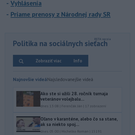
Vyhlásenia
Priame prenosy z Národnej rady SR
Politika na sociálnych sieťach
Zobraziť viac
Info
Najnovšie videá
Najsledovanejšie videá
Ako ste si užili 28. ročník turnaja
veteránov volejbalu...
dnes 13:08
|
Ferenčák Ján
|
17
zobrazení
Oľano v karanténe, alebo čo sa stane,
ak sa niekto spoj...
dnes 05:00
|
Michelko Roman
|
15191