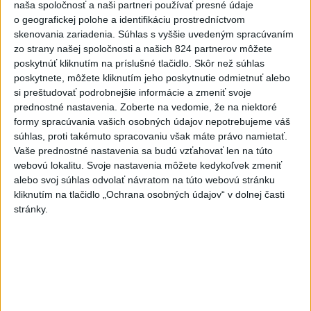
naša spoločnosť a naši partneri používať presné údaje
dnes 13:10
|
Taraba Tomáš
o geografickej polohe a identifikáciu prostredníctvom
skenovania zariadenia. Súhlas s vyššie uvedeným spracúvaním
Neprehliadnite
zo strany našej spoločnosti a našich 824 partnerov môžete
poskytnúť kliknutím na príslušné tlačidlo. Skôr než súhlas
poskytnete, môžete kliknutím jeho poskytnutie odmietnuť alebo
J. Božik: Financovanie samospráv nie
si preštudovať podrobnejšie informácie a zmeniť svoje
je ich jediný problém
prednostné nastavenia.
Zoberte na vedomie, že na niektoré
formy spracúvania vašich osobných údajov nepotrebujeme váš
súhlas, proti takémuto spracovaniu však máte právo namietať.
OTESTUJTE SA: Rozumiete
Vaše prednostné nastavenia sa budú vzťahovať len na túto
slovenským nárečiam? Tieto slová vás
webovú lokalitu. Svoje nastavenia môžete kedykoľvek zmeniť
potrápia
alebo svoj súhlas odvolať návratom na túto webovú stránku
kliknutím na tlačidlo „Ochrana osobných údajov“ v dolnej časti
VEĽKÁ PREDPOVEĎ POČASIA:
stránky.
Extrémne horúčavy ustúpili. Alebo
žeby nie?
HRABKO o výhode
Majerského:Mazurek a Laššáková majú
rovnakých voličov