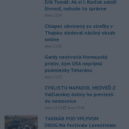
Erik Tomáš: Ak si I. Korčok založí
živnosť, nebude to správne
dnes 13:59
Chlapec obvinený zo streľby v
Thajsku sledoval násilný obsah
online
dnes 12:01
Gardy neotvoria Hormuzský
prieliv, kým USA neprijmú
podmienky Teheránu
dnes 12:25
CYKLISTU NAPADOL MEDVEĎ:Z
Valčianskej doliny ho previezli
do nemocnice
aktualizované
dnes 12:59
,
dnes 13:41
TAXIKÁR POD VPLYVOM
DROG:Na festivale Lovestream