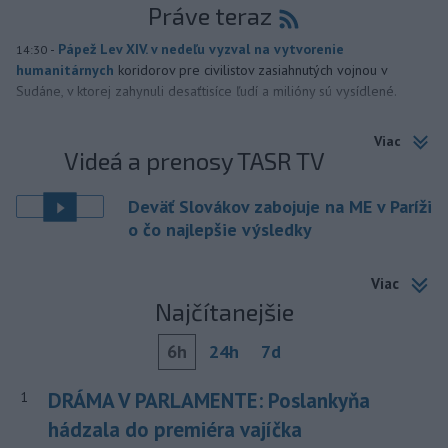
Práve teraz
-
Pápež Lev XIV. v nedeľu vyzval na vytvorenie
14:30
humanitárnych
koridorov pre civilistov zasiahnutých vojnou v
Sudáne, v ktorej zahynuli desaťtisíce ľudí a milióny sú vysídlené.
Viac
Videá a prenosy TASR TV
Deväť Slovákov zabojuje na ME v Paríži
o čo najlepšie výsledky
Viac
Najčítanejšie
6h
24h
7d
DRÁMA V PARLAMENTE: Poslankyňa
1
hádzala do premiéra vajíčka