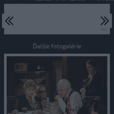
predchádzajúce
ďa
Zdroj:
Ďalšie fotogalérie