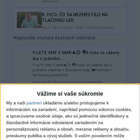
zobrazení
R. FICO: ČO SA NEZMESTILO NA
TLAČOVKU LXV.
včera 18:24
|
Smer - SSD
|
26930
zobrazení
Najnovšie statusy štátnych inštitúcií
V LETE SME S VAMI🔥🙂 🎥A toto sú zábery
iba z jedného...
V LETE SME S VAMI🔥🙂 🎥A toto sú zábery iba z
jedného víkendu v Žilinskom kraji. ❤️Festival v
Terchovej, projekt Int...
dnes 12:03
|
Polícia Slovenskej republiky
Vážime si vaše súkromie
Najnovšie politické statusy
My a naši
partneri
ukladáme a/alebo pristupujeme k
informáciám na zariadení, napríklad pomocou súborov cookies,
Ďakujem pánovi premiérovi Ficovi za
a spracúvame osobné údaje, ako sú jedinečné identifikátory a
podporu pri vážnych...
štandardné informácie odosielané zariadením na
Ďakujem pánovi premiérovi Ficovi za podporu pri
personalizovanú reklamu a obsah, meranie reklamy a obsahu,
vážnych rozhodnutiach, ktoré denne prijímame pri
manažmente vody tak, ab...
prieskumy publika a vývoj služieb.
S vaším povolením môže