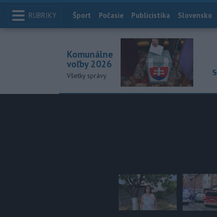
RUBRIKY
Index
Šport
Počasie
Publicistika
Slovensko
Komunálne
voľby 2026
S
Všetky správy