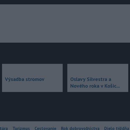
júce
Výsadba stromov
Oslavy Silvestra a
Nového roka v Košic...
túra
Turizmus
Cestovanie
Rok dobrovoľníctva
Dielo týždňa