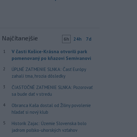
Najčítanejšie
6h
24h
7d
V časti Košice-Krásna otvorili park
1
pomenovaný po kňazovi Semivanovi
2
ÚPLNÉ ZATMENIE SLNKA: Časť Európy
zahalí tma, hrozia dôsledky
3
ČIASTOČNÉ ZATMENIE SLNKA: Pozorovať
sa bude dať v stredu
4
Obranca Kaša dostal od Žiliny povolenie
hľadať si nový klub
5
Historik Zajac: Územie Slovenska bolo
jadrom poľsko-uhorských vzťahov