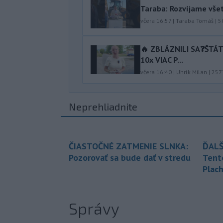
Taraba: Rozvíjame vše
včera 16:57
|
Taraba Tomáš
|
5
🔥 ZBLÁZNILI SA❓️ŠTÁ
10x VIAC P...
včera 16:40
|
Uhrík Milan
|
257
Neprehliadnite
ČIASTOČNÉ ZATMENIE SLNKA:
ĎALŠ
Pozorovať sa bude dať v stredu
Tent
Plach
Správy