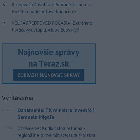
6
Kruhová križovatka v Poprade v smere z
Hozelca bude hotová budúci rok
7
VEĽKÁ PREDPOVEĎ POČASIA: Extrémne
horúčavy ustúpili. Alebo žeby nie?
Najnovšie správy
na Teraz.sk
ZOBRAZIŤ NAJNOVŠIE SPRÁVY
Vyhlásenia
Oznámenie: TK ministra investícií
17:32
Samuela Migaľa
17:17
Oznámenie: Kurikurálna reforma -
regionálne turné ministerstva školstva