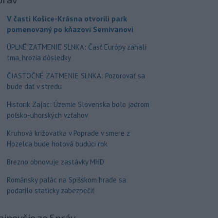
V časti Košice-Krásna otvorili park
pomenovaný po kňazovi Semivanovi
ÚPLNÉ ZATMENIE SLNKA: Časť Európy zahalí
tma, hrozia dôsledky
ČIASTOČNÉ ZATMENIE SLNKA: Pozorovať sa
bude dať v stredu
Historik Zajac: Územie Slovenska bolo jadrom
poľsko-uhorských vzťahov
Kruhová križovatka v Poprade v smere z
Hozelca bude hotová budúci rok
Brezno obnovuje zastávky MHD
Románsky palác na Spišskom hrade sa
podarilo staticky zabezpečiť
ajnovšie
zo Správ