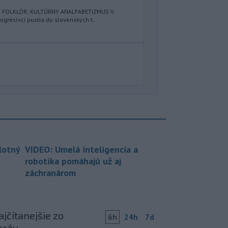
Ý FOLKLÓR: KULTÚRNY ANALFABETIZMUS V
resívci pustia do slovenských t...
lotný
VIDEO: Umelá inteligencia a
robotika pomáhajú už aj
záchranárom
jčítanejšie zo
6h
24h
7d
práv