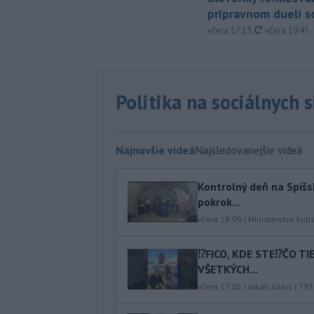
prípravnom dueli s
aktualizovan
včera 17:13
,
včera 19:45
Politika na sociálnych 
Najnovšie videá
Najsledovanejšie videá
Kontrolný deň na Spišs
pokrok...
včera 18:09
|
Ministerstvo kult
⁉️FICO, KDE STE⁉️ČO T
VŠETKÝCH...
včera 17:02
|
Jakab Július
|
793