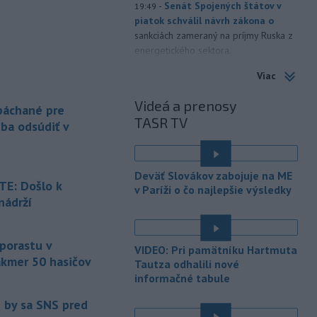
-
Senát Spojených štátov v
19:49
piatok schválil návrh zákona o
sankciách zameraný na príjmy Ruska z
energetického sektora.
Viac
-
Slovenská polícia prispela k
16:08
objasneniu prípadu prevádzačstva,
Videá a prenosy
ktorý sa podarilo ukončiť
 páchané pre
TASR TV
právoplatným odsúdením páchateľa v
eba odsúdiť v
Maďarsku.
-
Piatkový požiar v
15:21
Deväť Slovákov zabojuje na ME
bratislavskej rafinérii Slovnaft je
E: Došlo k
v Paríži o čo najlepšie výsledky
pod kontrolou.
Príčina jeho vzniku
nádrží
bude predmetom vyšetrovania. Pre
é
TASR to potvrdil hovorca rafinérie
Anton Molnár.
 porastu v
VIDEO: Pri pamätníku Hartmuta
akmer 50 hasičov
-
Ministerstvo kultúry (MK) SR
Tautza odhalili nové
15:17
upraví verziu opatrenia o
informačné tabule
é
podrobnostiach poskytovania dotácií v
e by sa SNS pred
pôsobnosti rezortu.