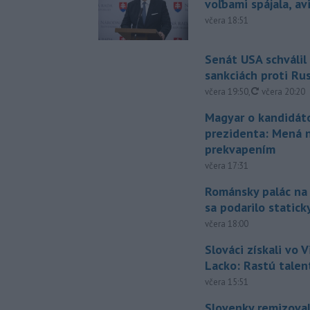
voľbami spájala, a
včera 18:51
Senát USA schválil
sankciách proti Ru
aktualizovan
včera 19:50
,
včera 20:20
Magyar o kandidát
prezidenta: Mená 
prekvapením
včera 17:31
Románsky palác na
sa podarilo statick
včera 18:00
Slováci získali vo V
Lacko: Rastú talen
včera 15:51
Slovenky remizoval