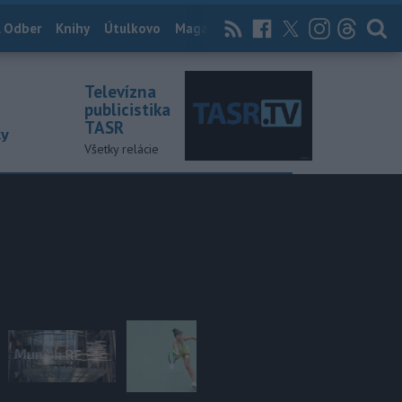
 Odber
Knihy
Útulkovo
Magazín
News Now
Archív
TASR
Televízna
publicistika
TASR
ky
Všetky relácie