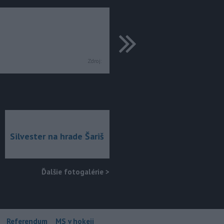
ďalšie
Zdroj:
Silvester na hrade Šariš
Ďalšie fotogalérie
>
Referendum
MS v hokeji