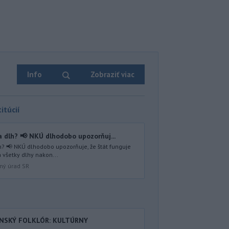
Info
Zobraziť viac
itúcií
 dlh? 📢 NKÚ dlhodobo upozorňuj...
? 📢 NKÚ dlhodobo upozorňuje, že štát funguje
 všetky dlhy nakon...
lný úrad SR
ENSKÝ FOLKLÓR: KULTÚRNY