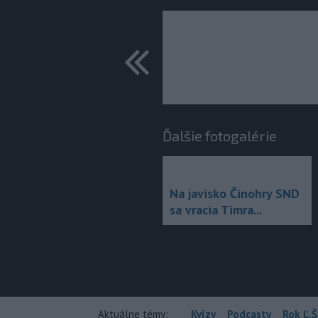
predchádza
Ďalšie fotogalérie
Na javisko Činohry SND
sa vracia Timra...
Aktuálne témy:
Kvízy
Podcasty
Rok Ľ.Š