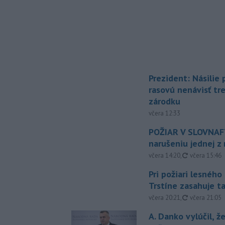
Prezident: Násilie
rasovú nenávisť tr
zárodku
včera 12:33
POŽIAR V SLOVNAFT
narušeniu jednej z 
aktualizovan
včera 14:20
,
včera 15:46
Pri požiari lesného
Trstíne zasahuje t
aktualizovan
včera 20:21
,
včera 21:05
A. Danko vylúčil, ž