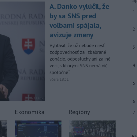
A. Danko vylúčil, že
-
Slovenský futbalista Lukáš
10:44
Haraslín môže v najbližšom období
1
by sa SNS pred
zmeniť
klubovú adresu. O 30-ročného
voľbami spájala,
stredopoliara Sparty Praha sa podľa
2
portálu isport.cz zaujíma
avizuje zmeny
saudskoarabský Al-Fateh.
Vyhlásil, že už nebude niesť
3
-
Vo veku 94 rokov zomrela 29.
10:23
zodpovednosť za „zbabrané
júla 2026 herečka a dlhoročná
zonácie, odposluchy ani za iné
členka
Slovenského komorného
veci, s ktorými SNS nemá nič
4
divadla (SKD) v Martine Helena
spoločné“.
Sudická.
včera 18:51
5
-
Národná diaľničná
10:15
spoločnosť (NDS) ukončila výmenu
mostného
záveru na ľavej strane
6
mosta Lanfranconi, ktorý je súčasťou
bratislavskej diaľnice D2.
Ekonomika
Regióny
7
Viac >
N