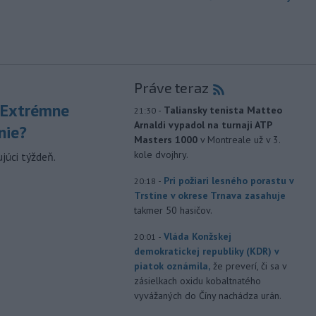
Práve teraz
 Extrémne
-
Taliansky tenista Matteo
21:30
Arnaldi vypadol na turnaji ATP
nie?
Masters 1000
v Montreale už v 3.
kole dvojhry.
júci týždeň.
-
Pri požiari lesného porastu v
20:18
Trstíne v okrese Trnava zasahuje
takmer 50 hasičov.
-
Vláda Konžskej
20:01
demokratickej republiky (KDR) v
piatok oznámila,
že preverí, či sa v
zásielkach oxidu kobaltnatého
vyvážaných do Číny nachádza urán.