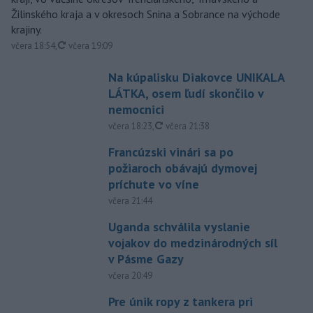
Žilinského kraja a v okresoch Snina a Sobrance na východe
krajiny.
aktualizované
včera 18:54
,
včera 19:09
Na kúpalisku Diakovce UNIKALA
LÁTKA, osem ľudí skončilo v
nemocnici
aktualizované
včera 18:23
,
včera 21:38
Francúzski vinári sa po
požiaroch obávajú dymovej
príchute vo víne
včera 21:44
Uganda schválila vyslanie
vojakov do medzinárodných síl
v Pásme Gazy
včera 20:49
Pre únik ropy z tankera pri