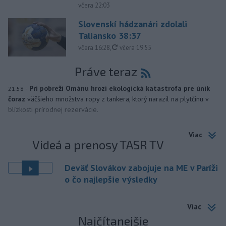
včera 22:03
Slovenskí hádzanári zdolali
Taliansko 38:37
aktualizované
včera 16:28
,
včera 19:55
Práve teraz
-
Pri pobreží Ománu hrozí ekologická katastrofa pre únik
21:58
čoraz
väčšieho množstva ropy z tankera, ktorý narazil na plytčinu v
blízkosti prírodnej rezervácie.
Viac
Videá a prenosy TASR TV
Deväť Slovákov zabojuje na ME v Paríži
o čo najlepšie výsledky
Viac
Najčítanejšie