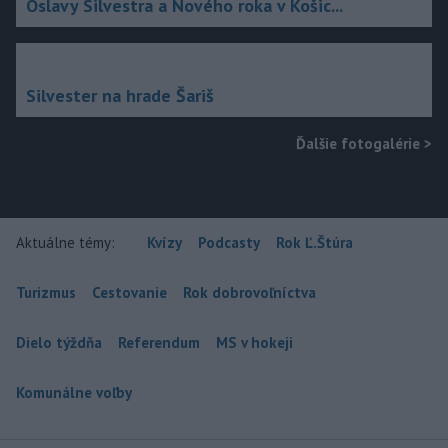
Oslavy Silvestra a Nového roka v Košic...
Silvester na hrade Šariš
Ďalšie fotogalérie
>
Aktuálne témy:
Kvízy
Podcasty
Rok Ľ.Štúra
Turizmus
Cestovanie
Rok dobrovoľníctva
Dielo týždňa
Referendum
MS v hokeji
Komunálne voľby