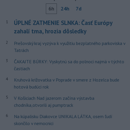
6h
24h
7d
ÚPLNÉ ZATMENIE SLNKA: Časť Európy
1
zahalí tma, hrozia dôsledky
2
Prešovský kraj vyzýva k využitiu bezplatného parkoviska v
Tatrách
3
ČAKAJTE BÚRKY: Vyskytnú sa do polnoci najmä v týchto
častiach
4
Kruhová križovatka v Poprade v smere z Hozelca bude
hotová budúci rok
5
V Košiciach Nad jazerom začína výstavba
chodníka,otvorili aj pumptrack
6
Na kúpalisku Diakovce UNIKALA LÁTKA, osem ľudí
skončilo v nemocnici