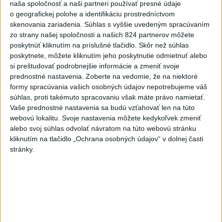
naša spoločnosť a naši partneri používať presné údaje
9️⃣ KANDIDÁTOV NA ŽUPANA PREŠOVSKÉHO
o geografickej polohe a identifikáciu prostredníctvom
KRAJA ➡️ NO IBA 1️...
skenovania zariadenia. Súhlas s vyššie uvedeným spracúvaním
9️⃣ KANDIDÁTOV NA ŽUPANA PREŠOVSKÉHO KRAJA ➡️
zo strany našej spoločnosti a našich 824 partnerov môžete
NO IBA 1️⃣. ZDRAVÁ VOĽBA - MILAN MAJERSKÝ ✅️❗️
poskytnúť kliknutím na príslušné tlačidlo. Skôr než súhlas
Podpora mužovi, ktorému na ...
poskytnete, môžete kliknutím jeho poskytnutie odmietnuť alebo
včera 21:23
|
Škripek Branislav
si preštudovať podrobnejšie informácie a zmeniť svoje
prednostné nastavenia.
Zoberte na vedomie, že na niektoré
formy spracúvania vašich osobných údajov nepotrebujeme váš
Neprehliadnite
súhlas, proti takémuto spracovaniu však máte právo namietať.
Vaše prednostné nastavenia sa budú vzťahovať len na túto
ĎALŠÍ TEPLOTNÝ REKORD: Tentoraz
webovú lokalitu. Svoje nastavenia môžete kedykoľvek zmeniť
padol v Dolných Plachtinciach
alebo svoj súhlas odvolať návratom na túto webovú stránku
kliknutím na tlačidlo „Ochrana osobných údajov“ v dolnej časti
VIDEO: Umelá inteligencia a robotika
stránky.
pomáhajú už aj záchranárom
NOVÝ DOMOV: Medveď Artur z
košickej zoo odchádza za hranice