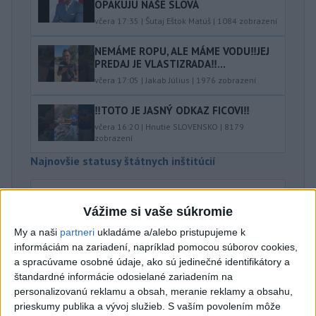
OPAKUJÚ NAŠE SLOVÁ
včera 17:35
|
Šutaj Eštok Matúš
|
1084
zobrazení
NEMÁME ROPU, ALE MÁME VODU‼️JEJ
PREDAJ JE VLASTIZRADA‼️...
včera 17:05
|
Jakab Július
|
1976
zobrazení
‼️TOTO JE JASNÝ ODKAZ FICOVI‼️
včera 16:20
|
Hnutie SLOVENSKO
|
8179
zobrazení
Najnovšie statusy štátnych inštitúcií
SPOMIENKA NA ŠTVRTOK Hliadková činnosť
poriečnej políc...
Vážime si vaše súkromie
SPOMIENKA NA ŠTVRTOK Hliadková činnosť poriečnej
My a naši
partneri
ukladáme a/alebo pristupujeme k
polície v 80 rokoch 20. storočia. Na kúpaliskách a
prírodných jazerá...
informáciám na zariadení, napríklad pomocou súborov cookies,
včera 18:35
|
Polícia Slovenskej republiky
a spracúvame osobné údaje, ako sú jedinečné identifikátory a
štandardné informácie odosielané zariadením na
personalizovanú reklamu a obsah, meranie reklamy a obsahu,
Najnovšie politické statusy
prieskumy publika a vývoj služieb.
S vaším povolením môže