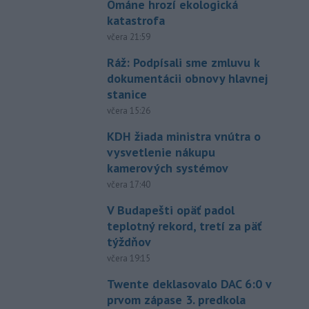
Ománe hrozí ekologická
katastrofa
včera 21:59
Ráž: Podpísali sme zmluvu k
dokumentácii obnovy hlavnej
stanice
včera 15:26
KDH žiada ministra vnútra o
vysvetlenie nákupu
kamerových systémov
včera 17:40
V Budapešti opäť padol
teplotný rekord, tretí za päť
týždňov
včera 19:15
Twente deklasovalo DAC 6:0 v
prvom zápase 3. predkola