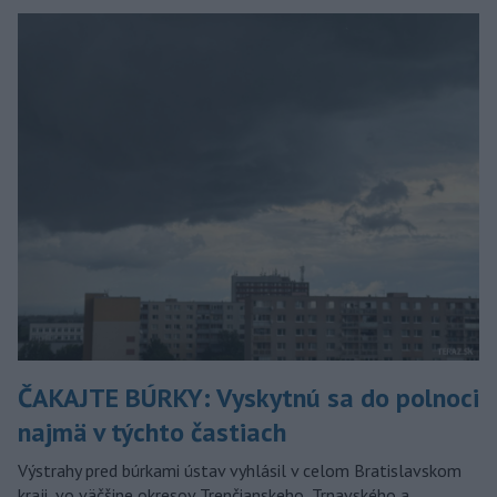
ČAKAJTE BÚRKY: Vyskytnú sa do polnoci
najmä v týchto častiach
Výstrahy pred búrkami ústav vyhlásil v celom Bratislavskom
kraji, vo väčšine okresov Trenčianskeho, Trnavského a