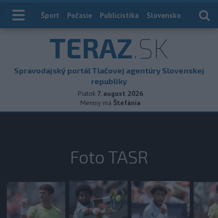
Index
Šport
Počasie
Publicistika
Slovensko
Zahranič
TERAZ
.SK
Spravodajský portál Tlačovej agentúry Slovenskej
republiky
Piatok
7. august 2026
Meniny má
Štefánia
Foto TASR