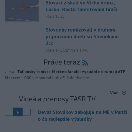
Slováci získali vo Vichy bronz,
Lacko: Rastú talentovaní hráči
včera 15:51
Slovenky remizovali v druhom
prípravnom dueli so Slovinkami
2:2
aktualizované
včera 17:13
,
včera 19:45
Práve teraz
-
Taliansky tenista Matteo Arnaldi vypadol na turnaji ATP
21:30
Masters 1000
v Montreale už v 3. kole dvojhry.
Viac
Videá a prenosy TASR TV
Deväť Slovákov zabojuje na ME v Paríži
o čo najlepšie výsledky