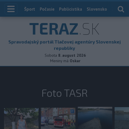
Index
Šport
Počasie
Publicistika
Slovensko
Zahranič
TERAZ
.SK
Spravodajský portál Tlačovej agentúry Slovenskej
republiky
Sobota
8. august 2026
Meniny má
Oskar
Foto TASR