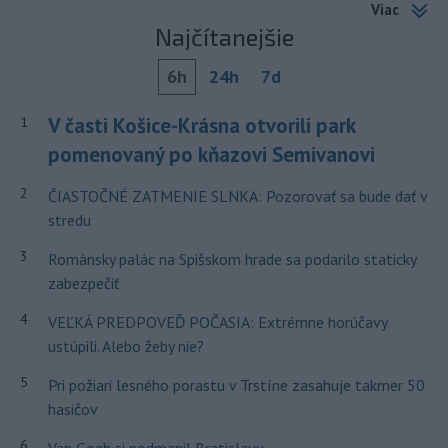
Viac
Najčítanejšie
6h
24h
7d
V časti Košice-Krásna otvorili park
1
pomenovaný po kňazovi Semivanovi
2
ČIASTOČNÉ ZATMENIE SLNKA: Pozorovať sa bude dať v
stredu
3
Románsky palác na Spišskom hrade sa podarilo staticky
zabezpečiť
4
VEĽKÁ PREDPOVEĎ POČASIA: Extrémne horúčavy
ustúpili. Alebo žeby nie?
5
Pri požiari lesného porastu v Trstíne zasahuje takmer 50
hasičov
6