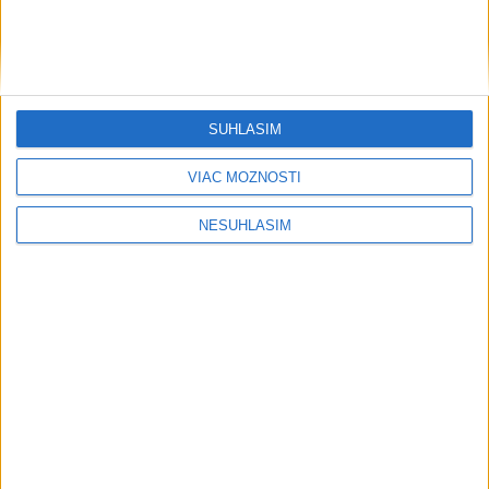
SÚHLASÍM
VIAC MOŽNOSTÍ
NESÚHLASÍM
....