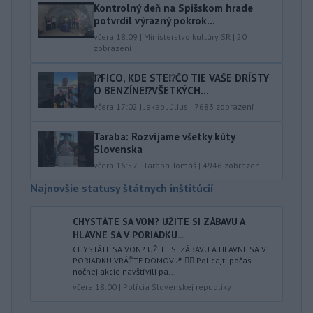
Kontrolný deň na Spišskom hrade
potvrdil výrazný pokrok...
včera 18:09
|
Ministerstvo kultúry SR
|
20
zobrazení
⁉️FICO, KDE STE⁉️ČO TIE VAŠE DRÍSTY
O BENZÍNE⁉️VŠETKÝCH...
včera 17:02
|
Jakab Július
|
7683
zobrazení
Taraba: Rozvíjame všetky kúty
Slovenska
včera 16:57
|
Taraba Tomáš
|
4946
zobrazení
Najnovšie statusy štátnych inštitúcií
CHYSTÁTE SA VON? UŽITE SI ZÁBAVU A
HLAVNE SA V PORIADKU...
CHYSTÁTE SA VON? UŽITE SI ZÁBAVU A HLAVNE SA V
PORIADKU VRÁŤTE DOMOV📍 👮‍♂️ Policajti počas
nočnej akcie navštívili pa...
včera 18:00
|
Polícia Slovenskej republiky