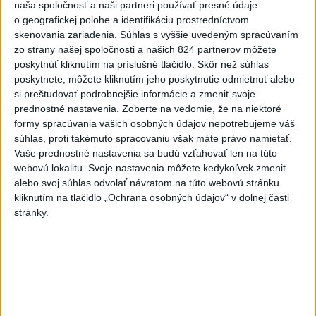
rekord, tretí za päť týždňov
naša spoločnosť a naši partneri používať presné údaje
o geografickej polohe a identifikáciu prostredníctvom
VIDEO: Umelá inteligencia a robotika
skenovania zariadenia. Súhlas s vyššie uvedeným spracúvaním
pomáhajú už aj záchranárom
zo strany našej spoločnosti a našich 824 partnerov môžete
poskytnúť kliknutím na príslušné tlačidlo. Skôr než súhlas
poskytnete, môžete kliknutím jeho poskytnutie odmietnuť alebo
si preštudovať podrobnejšie informácie a zmeniť svoje
Správy
prednostné nastavenia.
Zoberte na vedomie, že na niektoré
formy spracúvania vašich osobných údajov nepotrebujeme váš
súhlas, proti takémuto spracovaniu však máte právo namietať.
Vaše prednostné nastavenia sa budú vzťahovať len na túto
webovú lokalitu. Svoje nastavenia môžete kedykoľvek zmeniť
alebo svoj súhlas odvolať návratom na túto webovú stránku
kliknutím na tlačidlo „Ochrana osobných údajov“ v dolnej časti
stránky.