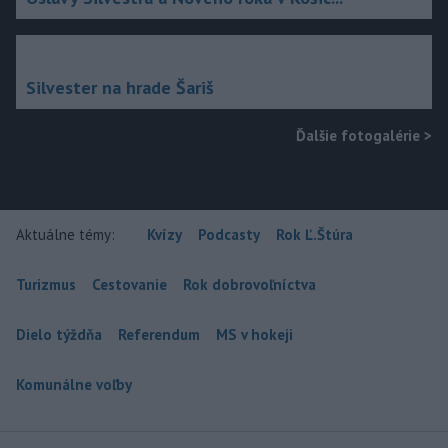
Silvester na hrade Šariš
Ďalšie fotogalérie
>
Aktuálne témy:
Kvízy
Podcasty
Rok Ľ.Štúra
Turizmus
Cestovanie
Rok dobrovoľníctva
Dielo týždňa
Referendum
MS v hokeji
Komunálne voľby