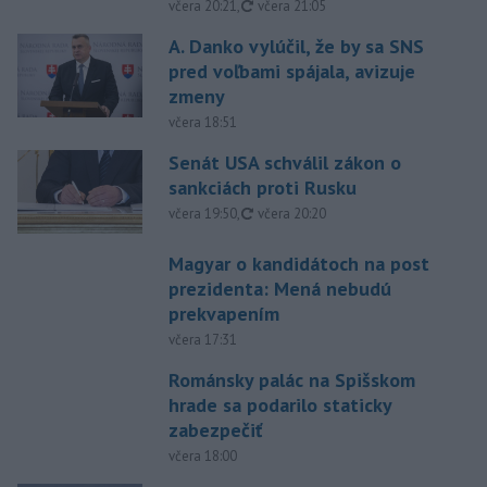
aktualizované
včera 20:21
,
včera 21:05
A. Danko vylúčil, že by sa SNS
pred voľbami spájala, avizuje
zmeny
včera 18:51
Senát USA schválil zákon o
sankciách proti Rusku
aktualizované
včera 19:50
,
včera 20:20
Magyar o kandidátoch na post
prezidenta: Mená nebudú
prekvapením
včera 17:31
Románsky palác na Spišskom
hrade sa podarilo staticky
zabezpečiť
včera 18:00