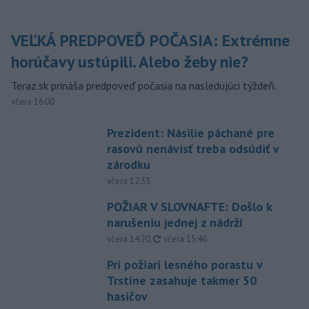
VEĽKÁ PREDPOVEĎ POČASIA: Extrémne
horúčavy ustúpili. Alebo žeby nie?
Teraz.sk prináša predpoveď počasia na nasledujúci týždeň.
včera 16:00
Prezident: Násilie páchané pre
rasovú nenávisť treba odsúdiť v
zárodku
včera 12:33
POŽIAR V SLOVNAFTE: Došlo k
narušeniu jednej z nádrží
aktualizované
včera 14:20
,
včera 15:46
Pri požiari lesného porastu v
Trstíne zasahuje takmer 50
hasičov