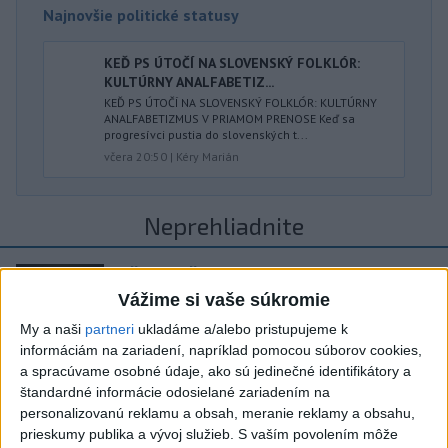
Najnovšie politické statusy
KEĎ PS ÚTOČÍ NA SLOVENSKÝ FOLKLÓR:
KULTÚRNY ANALFABETIZ...
KEĎ PS ÚTOČÍ NA SLOVENSKÝ FOLKLÓR: KULTÚRNY
ANALFABETIZMUS V PRIAMOM PRENOSE Keď sa
progresívci pustia do slovenských t...
včera 20:50
|
Kéry Marián
Neprehliadnite
ČIASTOČNÉ ZATMENIE SLNKA:
Pozorovať sa bude dať v stredu
Vážime si vaše súkromie
My a naši
partneri
ukladáme a/alebo pristupujeme k
informáciám na zariadení, napríklad pomocou súborov cookies,
ĎALŠÍ TEPLOTNÝ REKORD: Tentoraz
a spracúvame osobné údaje, ako sú jedinečné identifikátory a
padol v Dolných Plachtinciach
štandardné informácie odosielané zariadením na
personalizovanú reklamu a obsah, meranie reklamy a obsahu,
V Budapešti opäť padol teplotný
prieskumy publika a vývoj služieb.
S vaším povolením môže