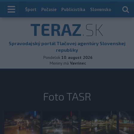
Index
Šport
Počasie
Publicistika
Slovensko
Zahranič
TERAZ
.SK
Spravodajský portál Tlačovej agentúry Slovenskej
republiky
Pondelok
10. august 2026
Meniny má
Vavrinec
Foto TASR