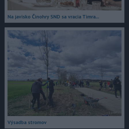
Na javisko Činohry SND sa vracia Timra...
Výsadba stromov