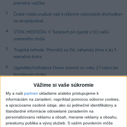
premiéra vajíčka
3
Česká vláda uvažuje nad zvýšením valorizácie dôchodkov
na dvojnásobok
4
ÚTOK MEDVEĎA: V Turanoch pri zjazde z D1 našli
zraneného muža
5
Tragická nehoda: Prevrátil sa čln, zahynula žena a jej 5-
mesačná dcéra
6
Ugandský futbalista Owori zomrel vo veku 27 rokov po
brutálnom útoku
7
Vážime si vaše súkromie
Darina Pačutová pomáha pacientom vo Vranove nad
Topľou slovom
My a naši
partneri
ukladáme a/alebo pristupujeme k
informáciám na zariadení, napríklad pomocou súborov cookies,
a spracúvame osobné údaje, ako sú jedinečné identifikátory a
Najnovšie správy na Teraz.sk
štandardné informácie odosielané zariadením na
personalizovanú reklamu a obsah, meranie reklamy a obsahu,
Vyhlásenia
prieskumy publika a vývoj služieb.
S vaším povolením môže