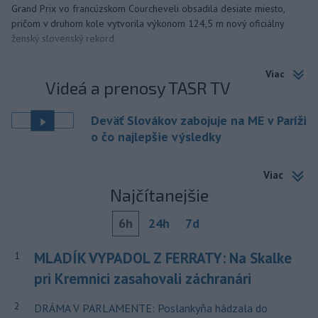
Grand Prix vo francúzskom Courcheveli obsadila desiate miesto,
pričom v druhom kole vytvorila výkonom 124,5 m nový oficiálny
ženský slovenský rekord.
Viac
Videá a prenosy TASR TV
Deväť Slovákov zabojuje na ME v Paríži
o čo najlepšie výsledky
Viac
Najčítanejšie
6h
24h
7d
MLADÍK VYPADOL Z FERRATY: Na Skalke
1
pri Kremnici zasahovali záchranári
2
DRÁMA V PARLAMENTE: Poslankyňa hádzala do