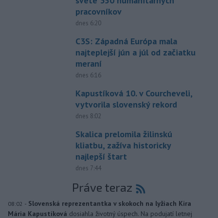
svete 350 humanitárnych
pracovníkov
dnes 6:20
C3S: Západná Európa mala
najteplejší jún a júl od začiatku
meraní
dnes 6:16
Kapustíková 10. v Courcheveli,
vytvorila slovenský rekord
dnes 8:02
Skalica prelomila žilinskú
kliatbu, zažíva historicky
najlepší štart
dnes 7:44
Práve teraz
-
Slovenská reprezentantka v skokoch na lyžiach Kira
08:02
Mária Kapustíková
dosiahla životný úspech. Na podujatí letnej