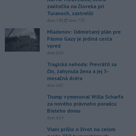
zaútočila na človeka pri
Turanoch, zastrelili
aktualizované
dnes 7:03
,
dnes 7:35
Mladenov: Odmietaný plán pre
Pásmo Gazy je jediná cesta
vpred
dnes 6:10
Tragická nehoda: Prevrátil sa
čln, zahynula žena a jej 5-
mesačná dcéra
dnes 6:05
Trump vymenoval Willa Scharfa
za nového právneho poradcu
Bieleho domu
dnes 6:14
Vlani prišlo o život na celom