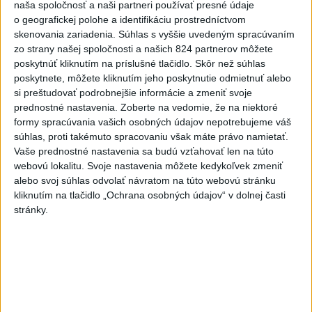
Priame prenosy z Národnej rady SR
naša spoločnosť a naši partneri používať presné údaje
o geografickej polohe a identifikáciu prostredníctvom
skenovania zariadenia. Súhlas s vyššie uvedeným spracúvaním
zo strany našej spoločnosti a našich 824 partnerov môžete
poskytnúť kliknutím na príslušné tlačidlo. Skôr než súhlas
Politika na sociálnych sieťach
poskytnete, môžete kliknutím jeho poskytnutie odmietnuť alebo
si preštudovať podrobnejšie informácie a zmeniť svoje
prednostné nastavenia.
Zoberte na vedomie, že na niektoré
Zobraziť viac
Info
formy spracúvania vašich osobných údajov nepotrebujeme váš
súhlas, proti takémuto spracovaniu však máte právo namietať.
Vaše prednostné nastavenia sa budú vzťahovať len na túto
Najnovšie videá
Najsledovanejšie videá
webovú lokalitu. Svoje nastavenia môžete kedykoľvek zmeniť
alebo svoj súhlas odvolať návratom na túto webovú stránku
🤍💙❤️ Takto bolo v Rožňave, zajtra
kliknutím na tlačidlo „Ochrana osobných údajov“ v dolnej časti
pokračujeme v Malac...
stránky.
včera 21:04
|
Mikulec Roman
|
864
zobrazení
STRIEKAČKY NA HLAVE, HORALKY V
SÁLE.
včera 18:18
|
Danko Andrej
|
1020
zobrazení
T. Gašpar: Matovičovo hnutie