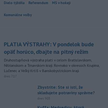
Dielo týždňa
Referendum
MS v hokeji
Komunálne voľby
PLATIA VÝSTRAHY: V pondelok bude
opäť horúco, dbajte na pitný režim
Druhostupňová výstraha platí v celom Bratislavskom,
Nitrianskom a Trnavskom kraji. Rovnako v okresoch Krupina,
Lučenec a Veľký Krtíš v Banskobystrickom kraji.
dnes 7:17
Zbystrite: Ste si istí, že
skladujete potraviny správne?
dnes 9:03
Kuffa: Medvedicu, ktorá