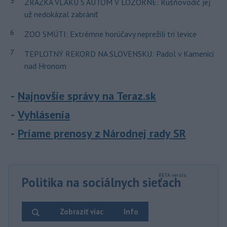
5
ZRÁŽKA VLAKU S AUTOM V LOZORNE: Rušňovodič jej
už nedokázal zabrániť
6
ZOO SMÚTI: Extrémne horúčavy neprežili tri levice
7
TEPLOTNÝ REKORD NA SLOVENSKU: Padol v Kamenici
nad Hronom
Najnovšie správy na Teraz.sk
Vyhlásenia
Priame prenosy z Národnej rady SR
Politika na sociálnych sieťach
Zobraziť viac
Info