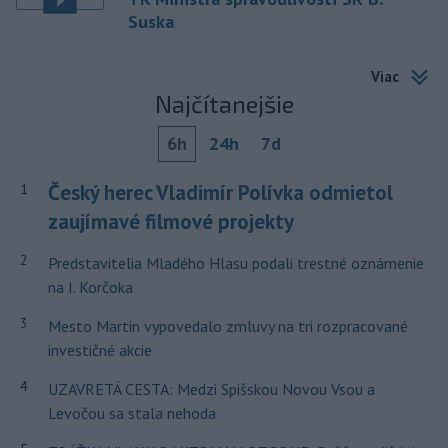
Suska
Viac
Najčítanejšie
6h
24h
7d
Český herec Vladimír Polívka odmietol
1
zaujímavé filmové projekty
2
Predstavitelia Mladého Hlasu podali trestné oznámenie
na I. Korčoka
3
Mesto Martin vypovedalo zmluvy na tri rozpracované
investičné akcie
4
UZAVRETÁ CESTA: Medzi Spišskou Novou Vsou a
Levočou sa stala nehoda