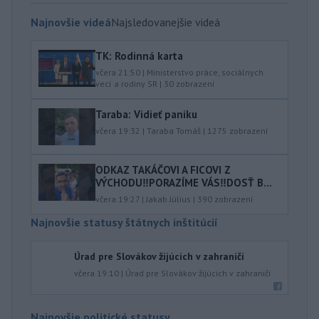
Najnovšie videá
Najsledovanejšie videá
TK: Rodinná karta
včera 21:50
|
Ministerstvo práce, sociálnych
vecí a rodiny SR
|
30
zobrazení
Taraba: Vidieť paniku
včera 19:32
|
Taraba Tomáš
|
1275
zobrazení
ODKAZ TAKÁČOVI A FICOVI Z
VÝCHODU‼️PORAZÍME VÁS‼️DOSŤ B...
včera 19:27
|
Jakab Július
|
390
zobrazení
Najnovšie statusy štátnych inštitúcií
Úrad pre Slovákov žijúcich v zahraničí
včera 19:10
|
Úrad pre Slovákov žijúcich v zahraničí
Najnovšie politické statusy