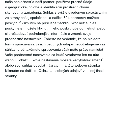
naša spoločnosť a naši partneri používať presné údaje
prejavuje viacerými spôsobmi
o geografickej polohe a identifikáciu prostredníctvom
skenovania zariadenia. Súhlas s vyššie uvedeným spracúvaním
zo strany našej spoločnosti a našich 824 partnerov môžete
poskytnúť kliknutím na príslušné tlačidlo. Skôr než súhlas
Správy
poskytnete, môžete kliknutím jeho poskytnutie odmietnuť alebo
si preštudovať podrobnejšie informácie a zmeniť svoje
prednostné nastavenia.
Zoberte na vedomie, že na niektoré
formy spracúvania vašich osobných údajov nepotrebujeme váš
súhlas, proti takémuto spracovaniu však máte právo namietať.
Vaše prednostné nastavenia sa budú vzťahovať len na túto
webovú lokalitu. Svoje nastavenia môžete kedykoľvek zmeniť
alebo svoj súhlas odvolať návratom na túto webovú stránku
kliknutím na tlačidlo „Ochrana osobných údajov“ v dolnej časti
stránky.