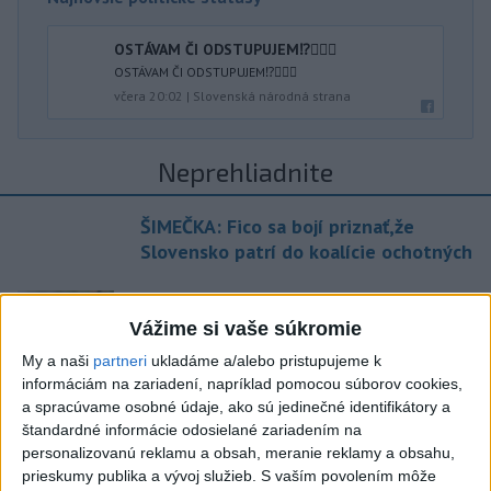
OSTÁVAM ČI ODSTUPUJEM⁉️🤷🏻‍♂️
OSTÁVAM ČI ODSTUPUJEM⁉️🤷🏻‍♂️
včera 20:02
|
Slovenská národná strana
Neprehliadnite
ŠIMEČKA: Fico sa bojí priznať,že
Slovensko patrí do koalície ochotných
Pri horúčavách myslite aj na zvieratá.
Viete, kedy potrebujú pomoc?
Vážime si vaše súkromie
My a naši
partneri
ukladáme a/alebo pristupujeme k
informáciám na zariadení, napríklad pomocou súborov cookies,
ŠTIBRAVÁ: Štvrté miesto v silnej
a spracúvame osobné údaje, ako sú jedinečné identifikátory a
svetovej konkurencii je výborné
štandardné informácie odosielané zariadením na
personalizovanú reklamu a obsah, meranie reklamy a obsahu,
prieskumy publika a vývoj služieb.
S vaším povolením môže
Slovensko trápi sucho: V prírode sa