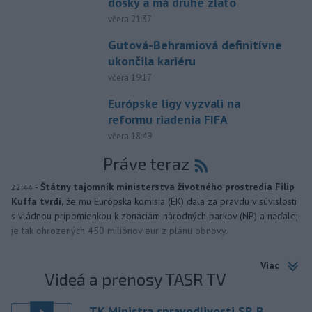
dosky a má druhé zlato
včera 21:37
Gutová-Behramiová definitívne
ukončila kariéru
včera 19:17
Európske ligy vyzvali na
reformu riadenia FIFA
včera 18:49
Práve teraz
-
Štátny tajomník ministerstva životného prostredia Filip
22:44
Kuffa tvrdí,
že mu Európska komisia (EK) dala za pravdu v súvislosti
s vládnou pripomienkou k zonáciám národných parkov (NP) a naďalej
je tak ohrozených 450 miliónov eur z plánu obnovy.
Viac
Videá a prenosy TASR TV
TK Ministra spravodlivosti SR B.