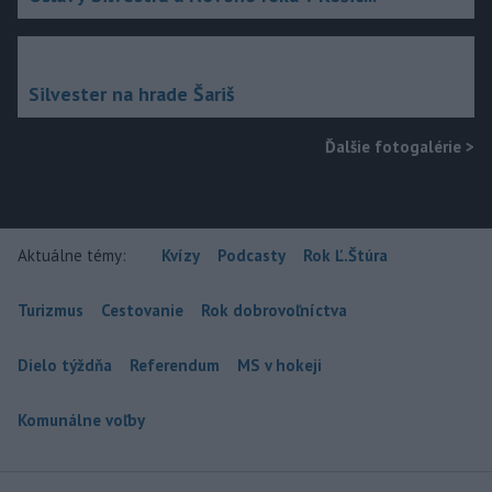
Silvester na hrade Šariš
Ďalšie fotogalérie
>
Aktuálne témy:
Kvízy
Podcasty
Rok Ľ.Štúra
Turizmus
Cestovanie
Rok dobrovoľníctva
Dielo týždňa
Referendum
MS v hokeji
Komunálne voľby