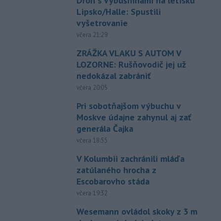
Dron s výbušninami na letisku
Lipsko/Halle: Spustili
vyšetrovanie
včera 21:29
ZRÁŽKA VLAKU S AUTOM V
LOZORNE: Rušňovodič jej už
nedokázal zabrániť
včera 20:05
Pri sobotňajšom výbuchu v
Moskve údajne zahynul aj zať
generála Čajka
včera 18:55
V Kolumbii zachránili mláďa
zatúlaného hrocha z
Escobarovho stáda
včera 19:32
Wesemann ovládol skoky z 3 m