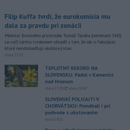
Filip Kuffa tvrdí, že eurokomisia mu
dala za pravdu pri zonácii
Minister životného prostredia Tomáš Taraba (nominant SNS)
sa voči týmto tvrdeniam ohradil s tým, že ide o fabulácie,
ktoré neodzrkadľujú skutkový stav.
včera 22:53
TEPLOTNÝ REKORD NA
SLOVENSKU: Padol v Kamenici
nad Hronom
aktualizované
včera 17:09
,
včera 18:42
SLOVENSKÍ POLICAJTI V
CHORVÁTSKU: Pomáhali i pri
podvode s ubytovaním
včera 19:21