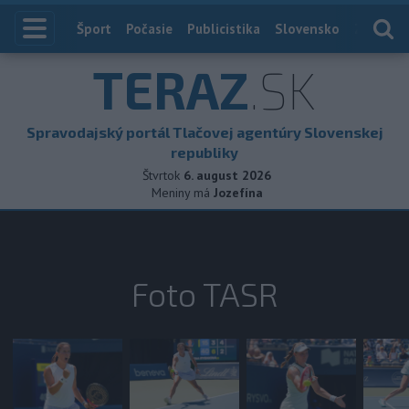
Index
Šport
Počasie
Publicistika
Slovensko
Zahranič
TERAZ
.SK
Spravodajský portál Tlačovej agentúry Slovenskej
republiky
Štvrtok
6. august 2026
Meniny má
Jozefína
Foto TASR