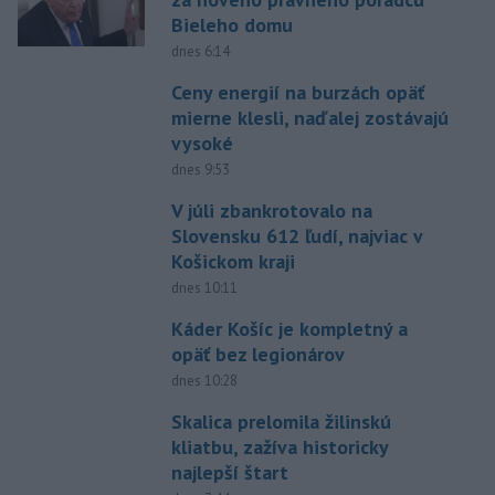
Bieleho domu
dnes 6:14
Ceny energií na burzách opäť
mierne klesli, naďalej zostávajú
vysoké
dnes 9:53
V júli zbankrotovalo na
Slovensku 612 ľudí, najviac v
Košickom kraji
dnes 10:11
Káder Košíc je kompletný a
opäť bez legionárov
dnes 10:28
Skalica prelomila žilinskú
kliatbu, zažíva historicky
najlepší štart