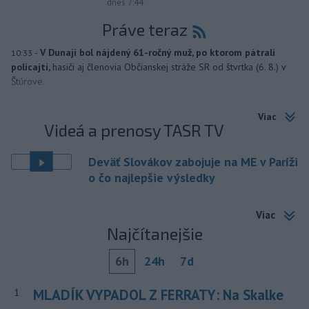
dnes 7:44
Práve teraz
-
V Dunaji bol nájdený 61-ročný muž, po ktorom pátrali
10:33
policajti,
hasiči aj členovia Občianskej stráže SR od štvrtka (6. 8.) v
Štúrove.
Viac
Videá a prenosy TASR TV
Deväť Slovákov zabojuje na ME v Paríži
o čo najlepšie výsledky
Viac
Najčítanejšie
6h
24h
7d
MLADÍK VYPADOL Z FERRATY: Na Skalke
1