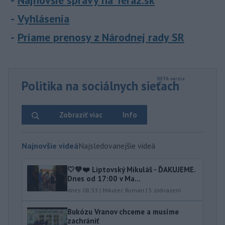
Najnovšie správy na Teraz.sk
Vyhlásenia
Priame prenosy z Národnej rady SR
Politika na sociálnych sieťach
Zobraziť viac
Info
Najnovšie videá
Najsledovanejšie videá
🤍💙❤️ Liptovský Mikuláš - ĎAKUJEME.
Dnes od 17:00 v Ma...
dnes 08:33
|
Mikulec Roman
|
5
zobrazení
Bukózu Vranov chceme a musíme
zachrániť