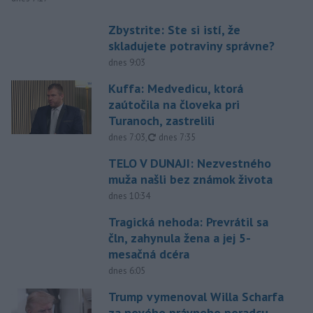
Zbystrite: Ste si istí, že
skladujete potraviny správne?
dnes 9:03
Kuffa: Medvedicu, ktorá
zaútočila na človeka pri
Turanoch, zastrelili
aktualizované
dnes 7:03
,
dnes 7:35
TELO V DUNAJI: Nezvestného
muža našli bez známok života
dnes 10:34
Tragická nehoda: Prevrátil sa
čln, zahynula žena a jej 5-
mesačná dcéra
dnes 6:05
Trump vymenoval Willa Scharfa
za nového právneho poradcu