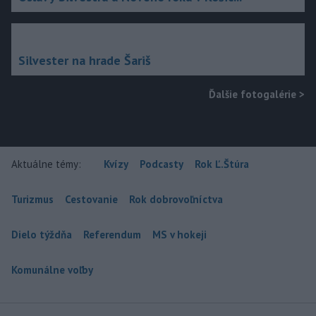
Silvester na hrade Šariš
Ďalšie fotogalérie
>
Aktuálne témy:
Kvízy
Podcasty
Rok Ľ.Štúra
Turizmus
Cestovanie
Rok dobrovoľníctva
Dielo týždňa
Referendum
MS v hokeji
Komunálne voľby