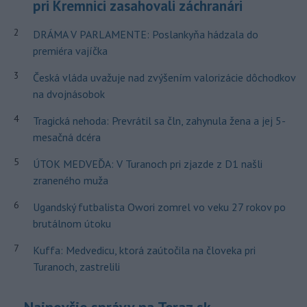
pri Kremnici zasahovali záchranári
2
DRÁMA V PARLAMENTE: Poslankyňa hádzala do
premiéra vajíčka
3
Česká vláda uvažuje nad zvýšením valorizácie dôchodkov
na dvojnásobok
4
Tragická nehoda: Prevrátil sa čln, zahynula žena a jej 5-
mesačná dcéra
5
ÚTOK MEDVEĎA: V Turanoch pri zjazde z D1 našli
zraneného muža
6
Ugandský futbalista Owori zomrel vo veku 27 rokov po
brutálnom útoku
7
Kuffa: Medvedicu, ktorá zaútočila na človeka pri
Turanoch, zastrelili