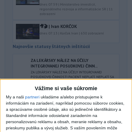
dnes 07:59
|
Ministerstvo investícií,
regionálneho rozvoja a informatizácie SR
|
11
zobrazení
🎥🎬 | Ivan KORČOK
dnes 07:13
|
Korčok Ivan
|
630
zobrazení
Najnovšie statusy štátnych inštitúcií
ZA LEKÁRSKY NÁLEZ NA ÚČELY
INTEGROVANEJ POSUDKOVEJ ČINN...
ZA LEKÁRSKY NÁLEZ NA ÚČELY INTEGROVANEJ
POSUDKOVEJ ČINNOSTI PACIENT NEPLATÍ. NEPLATÍ SA
ANI ZA VYSTAVENIE POTVRDENIA O D...
Vážime si vaše súkromie
dnes 08:46
|
Verejný ochranca práv
My a naši
partneri
ukladáme a/alebo pristupujeme k
Najnovšie politické statusy
informáciám na zariadení, napríklad pomocou súborov cookies,
a spracúvame osobné údaje, ako sú jedinečné identifikátory a
štandardné informácie odosielané zariadením na
NON-STOP LEKÁREŇ: BRATISLAVA AKO
personalizovanú reklamu a obsah, meranie reklamy a obsahu,
PILOTNÉ RIEŠENIE PRE Ď...
prieskumy publika a vývoj služieb.
S vaším povolením môže
NON-STOP LEKÁREŇ: BRATISLAVA AKO PILOTNÉ