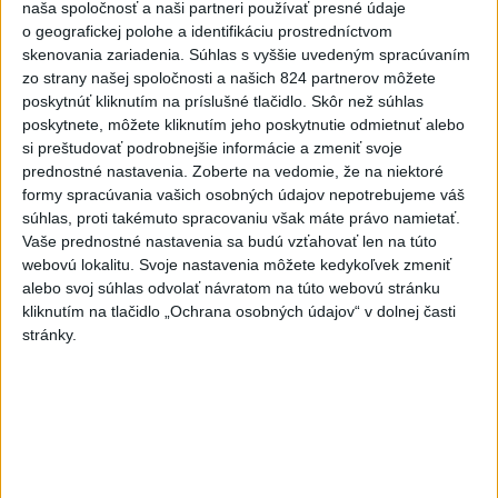
naša spoločnosť a naši partneri používať presné údaje
RIEŠENIE PRE ĎALŠIE REGIÓNY Pacienta nezaujíma,
kto má akú kompetenciu a z aké...
o geografickej polohe a identifikáciu prostredníctvom
dnes 08:42
|
Šaško Kamil
skenovania zariadenia. Súhlas s vyššie uvedeným spracúvaním
zo strany našej spoločnosti a našich 824 partnerov môžete
poskytnúť kliknutím na príslušné tlačidlo. Skôr než súhlas
Neprehliadnite
poskytnete, môžete kliknutím jeho poskytnutie odmietnuť alebo
si preštudovať podrobnejšie informácie a zmeniť svoje
prednostné nastavenia.
Zoberte na vedomie, že na niektoré
J. Božik: Financovanie samospráv nie
formy spracúvania vašich osobných údajov nepotrebujeme váš
je ich jediný problém
súhlas, proti takémuto spracovaniu však máte právo namietať.
Vaše prednostné nastavenia sa budú vzťahovať len na túto
OTESTUJTE SA: Rozumiete
webovú lokalitu. Svoje nastavenia môžete kedykoľvek zmeniť
slovenským nárečiam? Tieto slová vás
alebo svoj súhlas odvolať návratom na túto webovú stránku
potrápia
kliknutím na tlačidlo „Ochrana osobných údajov“ v dolnej časti
stránky.
VEĽKÁ PREDPOVEĎ POČASIA:
Extrémne horúčavy ustúpili. Alebo
žeby nie?
HRABKO o výhode
Majerského:Mazurek a Laššáková majú