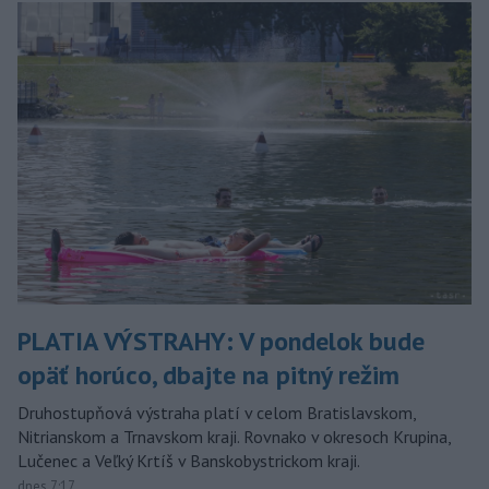
PLATIA VÝSTRAHY: V pondelok bude
opäť horúco, dbajte na pitný režim
Druhostupňová výstraha platí v celom Bratislavskom,
Nitrianskom a Trnavskom kraji. Rovnako v okresoch Krupina,
Lučenec a Veľký Krtíš v Banskobystrickom kraji.
dnes 7:17