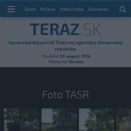
Index
Šport
Počasie
Publicistika
Slovensko
Zahranič
TERAZ
.SK
Spravodajský portál Tlačovej agentúry Slovenskej
republiky
Pondelok
10. august 2026
Meniny má
Vavrinec
Foto TASR