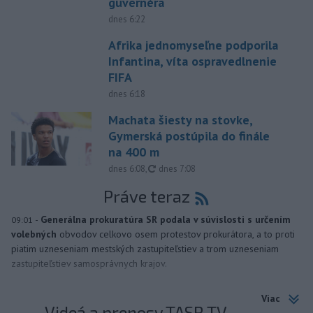
guvernéra
dnes 6:22
Afrika jednomyseľne podporila
Infantina, víta ospravedlnenie
FIFA
dnes 6:18
Machata šiesty na stovke,
Gymerská postúpila do finále
na 400 m
aktualizované
dnes 6:08
,
dnes 7:08
Práve teraz
-
Generálna prokuratúra SR podala v súvislosti s určením
09:01
volebných
obvodov celkovo osem protestov prokurátora, a to proti
piatim uzneseniam mestských zastupiteľstiev a trom uzneseniam
zastupiteľstiev samosprávnych krajov.
Viac
Videá a prenosy TASR TV