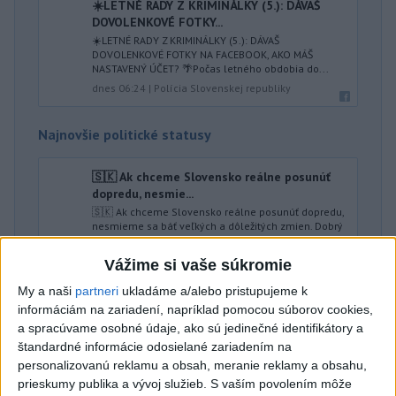
☀️LETNÉ RADY Z KRIMINÁLKY (5.): DÁVAŠ
DOVOLENKOVÉ FOTKY...
☀️LETNÉ RADY Z KRIMINÁLKY (5.): DÁVAŠ
DOVOLENKOVÉ FOTKY NA FACEBOOK, AKO MÁŠ
NASTAVENÝ ÚČET? 🌴Počas letného obdobia do...
dnes 06:24
|
Polícia Slovenskej republiky
Najnovšie politické statusy
🇸🇰 Ak chceme Slovensko reálne posunúť
dopredu, nesmie...
🇸🇰 Ak chceme Slovensko reálne posunúť dopredu,
nesmieme sa báť veľkých a dôležitých zmien. Dobrý
plán však nestačí. ...
dnes 06:30
|
Viskupič Marián
Vážime si vaše súkromie
My a naši
partneri
ukladáme a/alebo pristupujeme k
informáciám na zariadení, napríklad pomocou súborov cookies,
Neprehliadnite
a spracúvame osobné údaje, ako sú jedinečné identifikátory a
štandardné informácie odosielané zariadením na
ĎALŠÍ TEPLOTNÝ REKORD: Tentoraz
personalizovanú reklamu a obsah, meranie reklamy a obsahu,
padol v Dolných Plachtinciach
prieskumy publika a vývoj služieb.
S vaším povolením môže