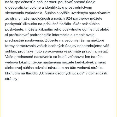
naša spoločnosť a naši partneri používať presné údaje
o geografickej polohe a identifikáciu prostredníctvom
VIDEO: Umelá inteligencia a robotika
skenovania zariadenia. Súhlas s vyššie uvedeným spracúvaním
pomáhajú už aj záchranárom
zo strany našej spoločnosti a našich 824 partnerov môžete
poskytnúť kliknutím na príslušné tlačidlo. Skôr než súhlas
poskytnete, môžete kliknutím jeho poskytnutie odmietnuť alebo
NOVÝ DOMOV: Medveď Artur z
si preštudovať podrobnejšie informácie a zmeniť svoje
košickej zoo odchádza za hranice
prednostné nastavenia.
Zoberte na vedomie, že na niektoré
formy spracúvania vašich osobných údajov nepotrebujeme váš
súhlas, proti takémuto spracovaniu však máte právo namietať.
Orbánová telefonovala s Blanárom a
Vaše prednostné nastavenia sa budú vzťahovať len na túto
Tarabom o pomoci na Dunaji
webovú lokalitu. Svoje nastavenia môžete kedykoľvek zmeniť
alebo svoj súhlas odvolať návratom na túto webovú stránku
kliknutím na tlačidlo „Ochrana osobných údajov“ v dolnej časti
stránky.
Správy