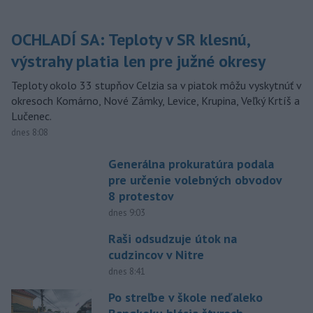
OCHLADÍ SA: Teploty v SR klesnú,
výstrahy platia len pre južné okresy
Teploty okolo 33 stupňov Celzia sa v piatok môžu vyskytnúť v
okresoch Komárno, Nové Zámky, Levice, Krupina, Veľký Krtíš a
Lučenec.
dnes 8:08
Generálna prokuratúra podala
pre určenie volebných obvodov
8 protestov
dnes 9:03
Raši odsudzuje útok na
cudzincov v Nitre
dnes 8:41
Po streľbe v škole neďaleko