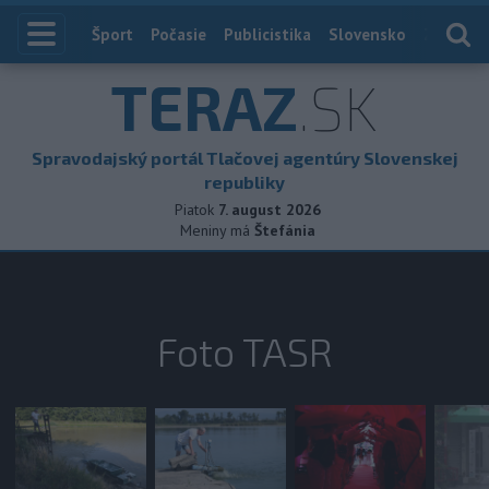
Index
Šport
Počasie
Publicistika
Slovensko
Zahranič
TERAZ
.SK
Spravodajský portál Tlačovej agentúry Slovenskej
republiky
Piatok
7. august 2026
Meniny má
Štefánia
Foto TASR