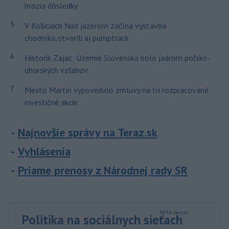
hrozia dôsledky
5
V Košiciach Nad jazerom začína výstavba
chodníka,otvorili aj pumptrack
6
Historik Zajac: Územie Slovenska bolo jadrom poľsko-
uhorských vzťahov
7
Mesto Martin vypovedalo zmluvy na tri rozpracované
investičné akcie
Najnovšie správy na Teraz.sk
Vyhlásenia
Priame prenosy z Národnej rady SR
Politika na sociálnych sieťach