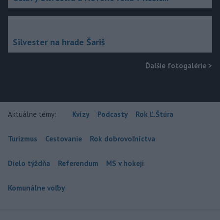
Silvester na hrade Šariš
Ďalšie fotogalérie
>
Aktuálne témy:
Kvízy
Podcasty
Rok Ľ.Štúra
Turizmus
Cestovanie
Rok dobrovoľníctva
Dielo týždňa
Referendum
MS v hokeji
Komunálne voľby