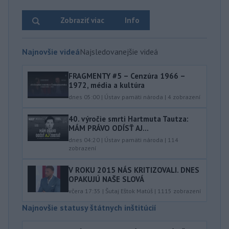
Zobraziť viac
Info
Najnovšie videá
Najsledovanejšie videá
FRAGMENTY #5 – Cenzúra 1966 –
1972, média a kultúra
dnes 05:00
|
Ústav pamäti národa
|
4
zobrazení
40.⁠ ⁠výročie smrti Hartmuta Tautza:
MÁM PRÁVO ODÍSŤ AJ...
dnes 04:20
|
Ústav pamäti národa
|
114
zobrazení
V ROKU 2015 NÁS KRITIZOVALI. DNES
OPAKUJÚ NAŠE SLOVÁ
včera 17:35
|
Šutaj Eštok Matúš
|
1115
zobrazení
Najnovšie statusy štátnych inštitúcií