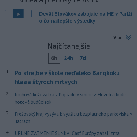
Deväť Slovákov zabojuje na ME v Paríži
o čo najlepšie výsledky
Viac
Najčítanejšie
6h
24h
7d
Po streľbe v škole neďaleko Bangkoku
1
hlásia štyroch mŕtvych
2
Kruhová križovatka v Poprade v smere z Hozelca bude
hotová budúci rok
3
Prešovský kraj vyzýva k využitiu bezplatného parkoviska v
Tatrách
4
ÚPLNÉ ZATMENIE SLNKA: Časť Európy zahalí tma,