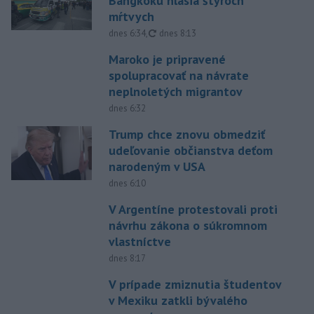
Bangkoku hlásia štyroch
mŕtvych
aktualizované
dnes 6:34
,
dnes 8:13
Maroko je pripravené
spolupracovať na návrate
neplnoletých migrantov
dnes 6:32
Trump chce znovu obmedziť
udeľovanie občianstva deťom
narodeným v USA
dnes 6:10
V Argentíne protestovali proti
návrhu zákona o súkromnom
vlastníctve
dnes 8:17
V prípade zmiznutia študentov
v Mexiku zatkli bývalého