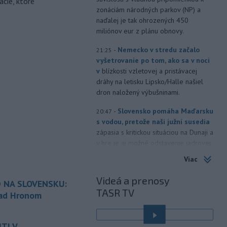
ácie, ktoré
zonáciám národných parkov (NP) a
naďalej je tak ohrozených 450
miliónov eur z plánu obnovy.
-
Nemecko v stredu začalo
21:25
vyšetrovanie po tom, ako sa v noci
v
blízkosti vzletovej a pristávacej
dráhy na letisku Lipsko/Halle našiel
dron naložený výbušninami.
-
Slovensko pomáha Maďarsku
20:47
s vodou, pretože naši južní susedia
zápasia s kritickou situáciou na Dunaji a
v hre je aj možné odstavenie jadrovej
elektrárne.
Viac
-
Litovská pohraničná stráž
20:17
Videá a prenosy
 NA SLOVENSKU:
objavila ďalší podzemný tunel,
TASR TV
ktorý mal
slúžiť na nelegálne
nad Hronom
prevádzanie migrantov z Bieloruska
é
na územie tohto členského štátu
TI V
Európskej únie.