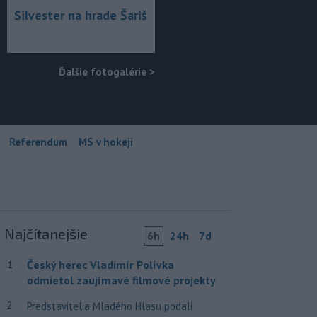
Silvester na hrade Šariš
Ďalšie fotogalérie
>
Referendum
MS v hokeji
Najčítanejšie
6h
24h
7d
Český herec Vladimír Polívka
1
odmietol zaujímavé filmové projekty
2
Predstavitelia Mladého Hlasu podali