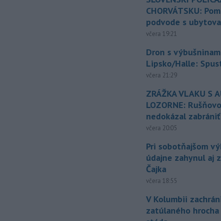
CHORVÁTSKU: Pomáh
podvode s ubytov
včera 19:21
Dron s výbušninami
Lipsko/Halle: Spus
včera 21:29
ZRÁŽKA VLAKU S 
LOZORNE: Rušňovod
nedokázal zabrániť
včera 20:05
Pri sobotňajšom v
údajne zahynul aj 
Čajka
včera 18:55
V Kolumbii zachrán
zatúlaného hrocha