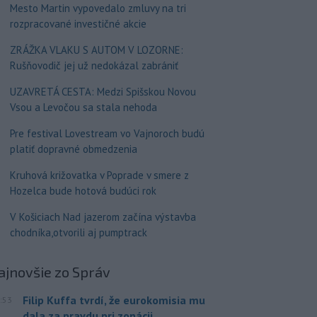
Mesto Martin vypovedalo zmluvy na tri
rozpracované investičné akcie
ZRÁŽKA VLAKU S AUTOM V LOZORNE:
Rušňovodič jej už nedokázal zabrániť
UZAVRETÁ CESTA: Medzi Spišskou Novou
Vsou a Levočou sa stala nehoda
Pre festival Lovestream vo Vajnoroch budú
platiť dopravné obmedzenia
Kruhová križovatka v Poprade v smere z
Hozelca bude hotová budúci rok
V Košiciach Nad jazerom začína výstavba
chodníka,otvorili aj pumptrack
ajnovšie
zo Správ
Filip Kuffa tvrdí, že eurokomisia mu
:53
dala za pravdu pri zonácii