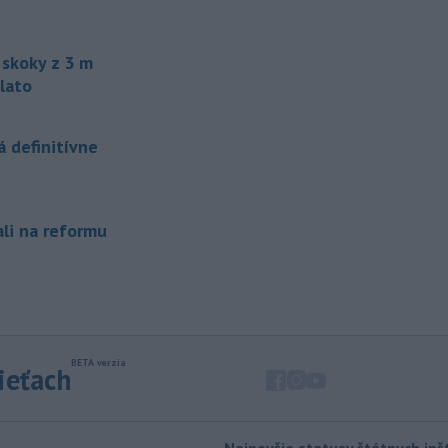
200 hrochov, ktoré sa v krajine
rozmnožili po tom, ako niekoľko
zvierat do Kolumbie priniesol Pablo
skoky z 3 m
Escobar.
lato
-
Švajčiarska lyžiarka Lara
19:16
Gutová-Behramiová sa rozhodla
 definitívne
ukončiť svoju kariéru.
-
Pri výbuchu nastraženej
18:52
výbušniny v moskovskej reštaurácii
ali na reformu
Balzi
Rossi, ku ktorému došlo v sobotu
1. augusta, zahynul údajne zať veliteľa
ruských vzdušných a kozmických síl
generála Alexandra Čajka.
-
Spojené štáty v stredu zrušili
18:34
sankcie uvalené na irackú leteckú
sieťach
spoločnosť Fly Baghdad, ktorú
predtým zaradili na sankčný zoznam
pre jej údajné väzby na iránske
Revolučné gardy (IRGC).
Najnovšie statusy štátnych inšt