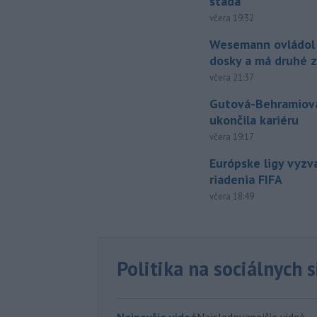
stáda
včera 19:32
Wesemann ovládol 
dosky a má druhé z
včera 21:37
Gutová-Behramiová
ukončila kariéru
včera 19:17
Európske ligy vyzv
riadenia FIFA
včera 18:49
Politika na sociálnych 
Najnovšie videá
Najsledovanejšie videá