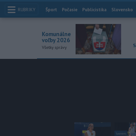
RUBRIKY
Index
Šport
Počasie
Publicistika
Slovensko
Komunálne
voľby 2026
S
Všetky správy