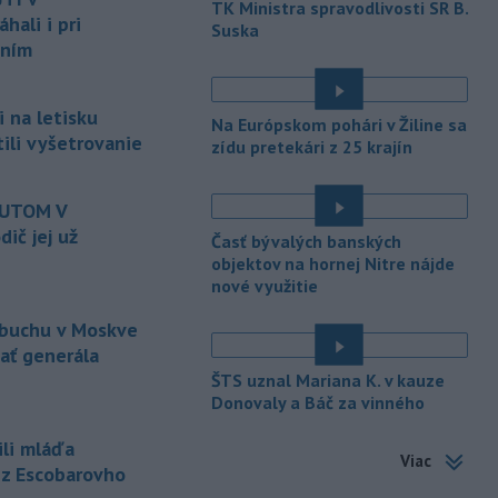
TK Ministra spravodlivosti SR B.
ali i pri
Suska
-
Ruská dezinformačná
20:08
aním
kampaň sa vo Francúzsku zamerala
na ďalšieho
kandidáta, bývalého
centristického premiéra Attala. Ako
 na letisku
Na Európskom pohári v Žiline sa
informovala agentúra AFP, odhalil ju
tili vyšetrovanie
zídu pretekári z 25 krajín
vládny úrad Viginum a s „vysokou
mierou istoty“ pripísal proruskej
dezinformačnej sieti s názvom
AUTOM V
Matrioška.
ič jej už
Časť bývalých banských
objektov na hornej Nitre nájde
-
Na jednokoľajovom
20:02
nové využitie
železničnom priecestí v Lozorne
došlo v stredu
podvečer k zrážke
ýbuchu v Moskve
nákladného vlaku s osobným
zať generála
motorovým vozidlom.
ŠTS uznal Mariana K. v kauze
-
Úrady v severovýchodnej
Donovaly a Báč za vinného
19:29
Kolumbii v stredu zachránili
ili mláďa
zatúlané mláďa
hrocha. Na brehu
Viac
rieky ho našli rybári so známkami
 z Escobarovho
podvýživy. Ide o jedinca z približne