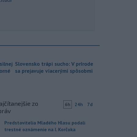
silnej
Slovensko trápi sucho: V prírode
borné
sa prejavuje viacerými spôsobmi
jčítanejšie zo
6h
24h
7d
práv
Predstavitelia Mladého Hlasu podali
trestné oznámenie na I. Korčoka