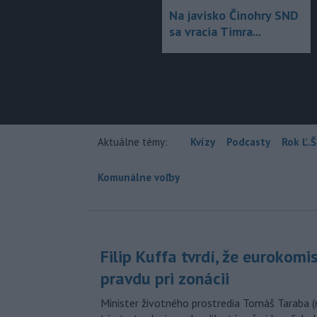
Na javisko Činohry SND
sa vracia Timra...
Aktuálne témy:
Kvízy
Podcasty
Rok Ľ.Š
Komunálne voľby
Filip Kuffa tvrdí, že eurokomi
pravdu pri zonácii
Minister životného prostredia Tomáš Taraba (