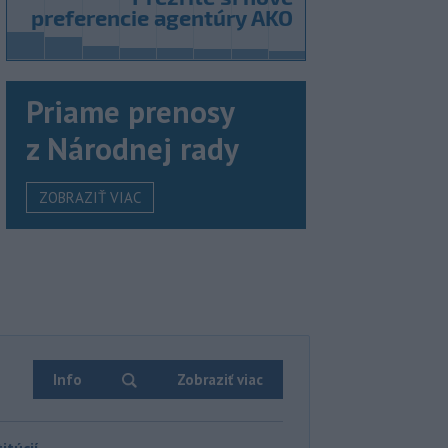
Priame prenosy
z Národnej rady
ZOBRAZIŤ VIAC
Info
Zobraziť viac
itúcií