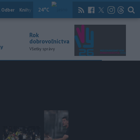
24
°C
 Odber
Knihy
Útulkovo
Magazín
News Now
Archív
TASR
Rok
dobrovoľníctva
ky
Všetky správy