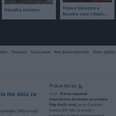
Oslavy Silvestra a
Výsadba stromov
Nového roka v Košic...
túra
Turizmus
Cestovanie
Rok dobrovoľníctva
Dielo týždňa
Práve teraz
sia mu dala za
-
Štátny tajomník
22:44
ministerstva životného prostredia
Filip Kuffa tvrdí,
že mu Európska
komisia (EK) dala za pravdu v
nominant SNS) sa voči
súvislosti s vládnou pripomienkou k