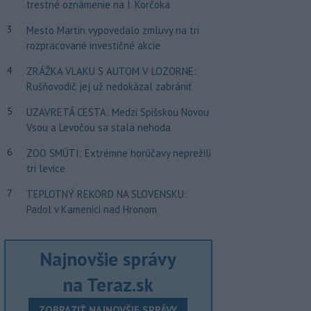
trestné oznámenie na I. Korčoka
3
Mesto Martin vypovedalo zmluvy na tri
rozpracované investičné akcie
4
ZRÁŽKA VLAKU S AUTOM V LOZORNE:
Rušňovodič jej už nedokázal zabrániť
5
UZAVRETÁ CESTA: Medzi Spišskou Novou
Vsou a Levočou sa stala nehoda
6
ZOO SMÚTI: Extrémne horúčavy neprežili
tri levice
7
TEPLOTNÝ REKORD NA SLOVENSKU:
Padol v Kamenici nad Hronom
Najnovšie správy
na Teraz.sk
ZOBRAZIŤ NAJNOVŠIE SPRÁVY