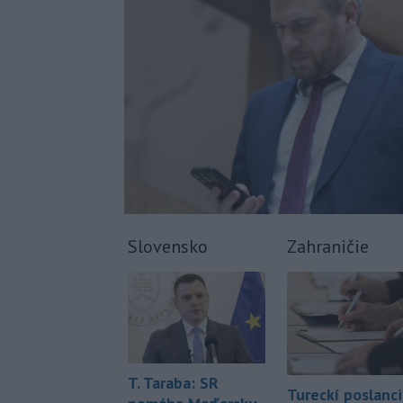
Slovensko
Zahraničie
T. Taraba: SR
Tureckí poslanci