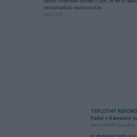
týmto tvrdeniam ohradil s tým, že ide o fabul
neodzrkadľujú skutkový stav.
včera 22:53
TEPLOTNÝ REKORD
Padol v Kamenici 
aktualizovan
včera 17:09
,
včera 18:42
SLOVENSKÍ POLICAJ