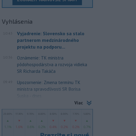
Vyhlásenia
Vyjadrenie: Slovensko sa stalo
10:43
partnerom medzinárodného
projektu na podporu...
10:36
Oznámenie: TK ministra
pôdohospodárstva a rozvoja vidieka
SR Richarda Takáča
09:49
Upozornenie: Zmena termínu TK
ministra spravodlivosti SR Borisa
Suska - dnes
Viac