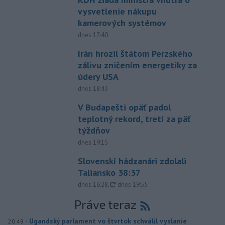
vysvetlenie nákupu
kamerových systémov
dnes 17:40
Irán hrozil štátom Perzského
zálivu zničením energetiky za
údery USA
dnes 18:43
V Budapešti opäť padol
teplotný rekord, tretí za päť
týždňov
dnes 19:15
Slovenskí hádzanári zdolali
Taliansko 38:37
aktualizované
dnes 16:28
,
dnes 19:55
Práve teraz
-
Ugandský parlament vo štvrtok schválil vyslanie
20:49