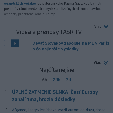
ugandských vojakov
do palestínskeho Pásma Gazy, kde by mali
pôsobiť v rámci medzinárodných stabilizačných síl, ktoré navrhol
americký prezident Donald Trump.
Viac
Videá a prenosy TASR TV
Deväť Slovákov zabojuje na ME v Paríži
o čo najlepšie výsledky
Viac
Najčítanejšie
6h
24h
7d
ÚPLNÉ ZATMENIE SLNKA: Časť Európy
1
zahalí tma, hrozia dôsledky
2
Afganec, ktorý v Mníchove vrazil autom do davu, dostal