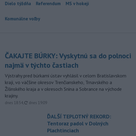
Dielo týždňa
Referendum
MS v hokeji
Komunálne voľby
ČAKAJTE BÚRKY: Vyskytnú sa do polnoci
najmä v týchto častiach
Výstrahy pred búrkami ústav vyhlásil v celom Bratislavskom
kraji, vo väčšine okresov Trenčianskeho, Trnavského a
Žilinského kraja a v okresoch Snina a Sobrance na východe
krajiny.
aktualizované
dnes 18:54
,
dnes 19:09
ĎALŠÍ TEPLOTNÝ REKORD:
Tentoraz padol v Dolných
Plachtinciach