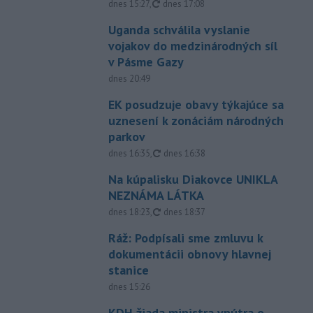
aktualizované
dnes 15:27
,
dnes 17:08
Uganda schválila vyslanie
vojakov do medzinárodných síl
v Pásme Gazy
dnes 20:49
EK posudzuje obavy týkajúce sa
uznesení k zonáciám národných
parkov
aktualizované
dnes 16:35
,
dnes 16:38
Na kúpalisku Diakovce UNIKLA
NEZNÁMA LÁTKA
aktualizované
dnes 18:23
,
dnes 18:37
Ráž: Podpísali sme zmluvu k
dokumentácii obnovy hlavnej
stanice
dnes 15:26
KDH žiada ministra vnútra o