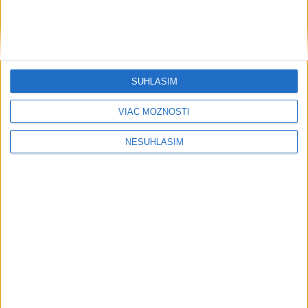
....
SÚHLASÍM
VIAC MOŽNOSTÍ
NESÚHLASÍM
Neprehliadnite