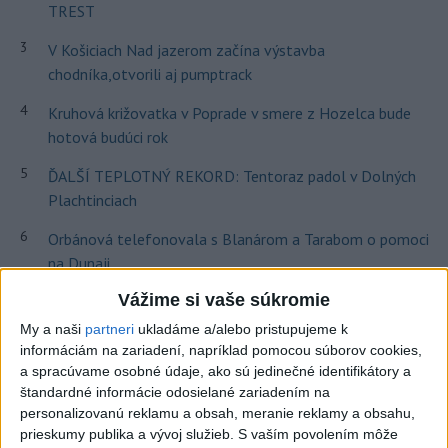
TREST
3
V Košiciach Nad jazerom začína výstavba
chodníka,otvorili aj pumptrack
4
Kruhová križovatka v Poprade v smere z Hozelca bude
hotová budúci rok
5
ĎALŠÍ TEPLOTNÝ REKORD: Tentoraz padol v Dolných
Plachtinciach
6
Orbánová telefonovala s Blanárom a Tarabom o pomoci
na Dunaji
7
Vážime si vaše súkromie
Mesto Martin vypovedalo zmluvy na tri rozpracované
investičné akcie
My a naši
partneri
ukladáme a/alebo pristupujeme k
informáciám na zariadení, napríklad pomocou súborov cookies,
a spracúvame osobné údaje, ako sú jedinečné identifikátory a
Najnovšie správy na Teraz.sk
štandardné informácie odosielané zariadením na
personalizovanú reklamu a obsah, meranie reklamy a obsahu,
Vyhlásenia
prieskumy publika a vývoj služieb.
S vaším povolením môže