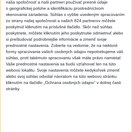
Priame prenosy z Národnej rady SR
naša spoločnosť a naši partneri používať presné údaje
o geografickej polohe a identifikáciu prostredníctvom
skenovania zariadenia. Súhlas s vyššie uvedeným spracúvaním
zo strany našej spoločnosti a našich 824 partnerov môžete
poskytnúť kliknutím na príslušné tlačidlo. Skôr než súhlas
Politika na sociálnych sieťach
poskytnete, môžete kliknutím jeho poskytnutie odmietnuť alebo
si preštudovať podrobnejšie informácie a zmeniť svoje
prednostné nastavenia.
Zoberte na vedomie, že na niektoré
Zobraziť viac
Info
formy spracúvania vašich osobných údajov nepotrebujeme váš
súhlas, proti takémuto spracovaniu však máte právo namietať.
Vaše prednostné nastavenia sa budú vzťahovať len na túto
Najnovšie videá
Najsledovanejšie videá
webovú lokalitu. Svoje nastavenia môžete kedykoľvek zmeniť
alebo svoj súhlas odvolať návratom na túto webovú stránku
V ROKU 2015 NÁS KRITIZOVALI. DNES
kliknutím na tlačidlo „Ochrana osobných údajov“ v dolnej časti
OPAKUJÚ NAŠE SLOVÁ
stránky.
dnes 17:35
|
Šutaj Eštok Matúš
|
575
zobrazení
NEMÁME ROPU, ALE MÁME VODU‼️JEJ
PREDAJ JE VLASTIZRADA‼️...
dnes 17:05
|
Jakab Július
|
138
zobrazení
‼️TOTO JE JASNÝ ODKAZ FICOVI‼️