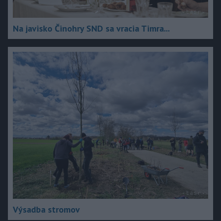
Na javisko Činohry SND sa vracia Timra...
Výsadba stromov