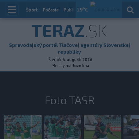
29
°C
Index
Šport
Počasie
Publicistika
Slovensko
Zahranič
TERAZ
.SK
Spravodajský portál Tlačovej agentúry Slovenskej
republiky
Štvrtok
6. august 2026
Meniny má
Jozefína
Foto TASR