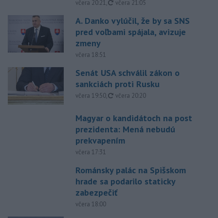
aktualizované
včera 20:21
,
včera 21:05
A. Danko vylúčil, že by sa SNS
pred voľbami spájala, avizuje
zmeny
včera 18:51
Senát USA schválil zákon o
sankciách proti Rusku
aktualizované
včera 19:50
,
včera 20:20
Magyar o kandidátoch na post
prezidenta: Mená nebudú
prekvapením
včera 17:31
Románsky palác na Spišskom
hrade sa podarilo staticky
zabezpečiť
včera 18:00