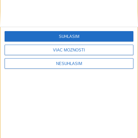
Na juhu západného Slovenska treba
počítať s vysokými teplotami
včera 19:36
Rimavskú Sobotu a okolie zasiahla
SÚHLASÍM
silná búrka, padali stromy
včera 17:47
VIAC MOŽNOSTÍ
NESÚHLASÍM
S nástupom horúčav návštevnosť na
kúpalisku v Žiari nad Hronom stúpla
včera 15:41
V niektorých okresoch Slovenska
zvýšili výstrahu pred teplom
včera 12:56