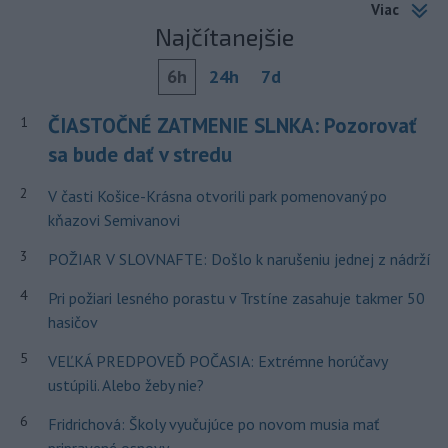
Viac
Najčítanejšie
6h
24h
7d
ČIASTOČNÉ ZATMENIE SLNKA: Pozorovať
1
sa bude dať v stredu
2
V časti Košice-Krásna otvorili park pomenovaný po
kňazovi Semivanovi
3
POŽIAR V SLOVNAFTE: Došlo k narušeniu jednej z nádrží
4
Pri požiari lesného porastu v Trstíne zasahuje takmer 50
hasičov
5
VEĽKÁ PREDPOVEĎ POČASIA: Extrémne horúčavy
ustúpili. Alebo žeby nie?
6
Fridrichová: Školy vyučujúce po novom musia mať