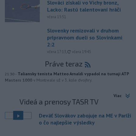
Slováci získali vo Vichy bronz,
Lacko: Rastú talentovaní hráči
včera 15:51
Slovenky remizovali v druhom
prípravnom dueli so Slovinkami
2:2
aktualizované
včera 17:13
,
včera 19:45
Práve teraz
-
Taliansky tenista Matteo Arnaldi vypadol na turnaji ATP
21:30
Masters 1000
v Montreale už v 3. kole dvojhry.
Viac
Videá a prenosy TASR TV
Deväť Slovákov zabojuje na ME v Paríži
o čo najlepšie výsledky