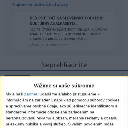
Najnovšie politické statusy
KEĎ PS ÚTOČÍ NA SLOVENSKÝ FOLKLÓR:
KULTÚRNY ANALFABETIZ...
KEĎ PS ÚTOČÍ NA SLOVENSKÝ FOLKLÓR: KULTÚRNY
ANALFABETIZMUS V PRIAMOM PRENOSE Keď sa
progresívci pustia do slovenských t...
včera 20:50
|
Kéry Marián
Neprehliadnite
ČIASTOČNÉ ZATMENIE SLNKA:
Pozorovať sa bude dať v stredu
Vážime si vaše súkromie
My a naši
partneri
ukladáme a/alebo pristupujeme k
informáciám na zariadení, napríklad pomocou súborov cookies,
ĎALŠÍ TEPLOTNÝ REKORD: Tentoraz
a spracúvame osobné údaje, ako sú jedinečné identifikátory a
padol v Dolných Plachtinciach
štandardné informácie odosielané zariadením na
personalizovanú reklamu a obsah, meranie reklamy a obsahu,
V Budapešti opäť padol teplotný
prieskumy publika a vývoj služieb.
S vaším povolením môže