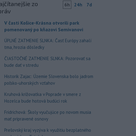
jčítanejšie zo
6h
24h
7d
práv
V časti Košice-Krásna otvorili park
pomenovaný po kňazovi Semivanovi
ÚPLNÉ ZATMENIE SLNKA: Časť Európy zahalí
tma, hrozia dôsledky
ČIASTOČNÉ ZATMENIE SLNKA: Pozorovať sa
bude dať v stredu
Historik Zajac: Územie Slovenska bolo jadrom
poľsko-uhorských vzťahov
Kruhová križovatka v Poprade v smere z
Hozelca bude hotová budúci rok
Fridrichová: Školy vyučujúce po novom musia
mať pripravené osnovy
Prešovský kraj vyzýva k využitiu bezplatného