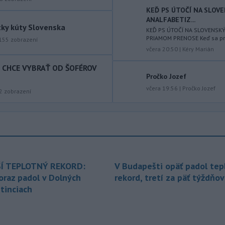
KEĎ PS ÚTOČÍ NA SLOV
východného Slovenska. Vydal preto
ANALFABETIZ...
výstrahu prvého stupňa.
tky kúty Slovenska
KEĎ PS ÚTOČÍ NA SLOVENSK
PRIAMOM PRENOSE Keď sa prog
-
Ministerstvo vnútra (MV) SR
155
zobrazení
11:18
včera 20:50
|
Kéry Marián
požiada Národný bezpečnostný
úrad
(NBÚ) o nezávislé odborné posúdenie
T CHCE VYBRAŤ OD ŠOFÉROV
dodaných radarových zariadení, ktoré
Pročko Jozef
sú v pilotnej prevádzke.
včera 19:56
|
Pročko Jozef
2
zobrazení
-
Pre pretrvávajúce sucho,
11:03
horúčavy a nedostatok pitnej vody
boli do odvolania vyhlásené
mimoriadne situácie v obciach Nižný
Čaj a Vyšný Čaj v okrese Košice-okolie.
-
Od piatku do nedele (9. 8.)
10:59
Í TEPLOTNÝ REKORD:
V Budapešti opäť padol tep
do ukončenia premávky bude z
oraz padol v Dolných
rekord, tretí za päť týždňov
dôvodu
hudobného festivalu
tinciach
Lovestream na starom letisku v
bratislavských Vajnoroch upravená
organizácia MHD v oblasti Vajnôr.