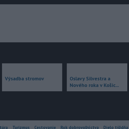
júce
Výsadba stromov
Oslavy Silvestra a
Nového roka v Košic...
túra
Turizmus
Cestovanie
Rok dobrovoľníctva
Dielo týždňa