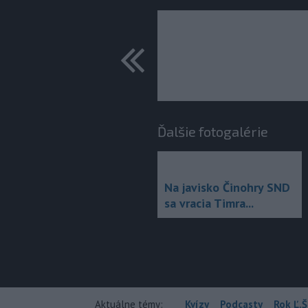
predchádza
Ďalšie fotogalérie
Na javisko Činohry SND
sa vracia Timra...
Aktuálne témy:
Kvízy
Podcasty
Rok Ľ.Š