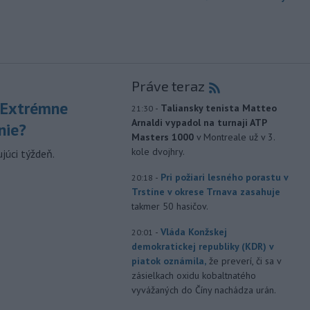
Práve teraz
 Extrémne
-
Taliansky tenista Matteo
21:30
Arnaldi vypadol na turnaji ATP
nie?
Masters 1000
v Montreale už v 3.
kole dvojhry.
júci týždeň.
-
Pri požiari lesného porastu v
20:18
Trstíne v okrese Trnava zasahuje
takmer 50 hasičov.
-
Vláda Konžskej
20:01
demokratickej republiky (KDR) v
piatok oznámila,
že preverí, či sa v
zásielkach oxidu kobaltnatého
vyvážaných do Číny nachádza urán.