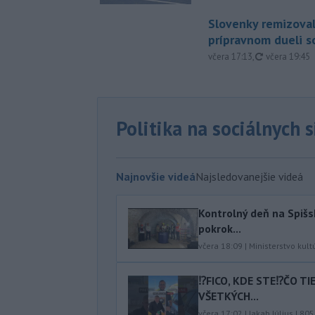
Slovenky remizoval
prípravnom dueli s
aktualizovan
včera 17:13
,
včera 19:45
Politika na sociálnych 
Najnovšie videá
Najsledovanejšie videá
Kontrolný deň na Spišs
pokrok...
včera 18:09
|
Ministerstvo kult
⁉️FICO, KDE STE⁉️ČO T
VŠETKÝCH...
včera 17:02
|
Jakab Július
|
805