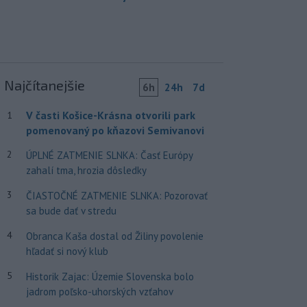
Najčítanejšie
6h
24h
7d
V časti Košice-Krásna otvorili park
1
pomenovaný po kňazovi Semivanovi
2
ÚPLNÉ ZATMENIE SLNKA: Časť Európy
zahalí tma, hrozia dôsledky
3
ČIASTOČNÉ ZATMENIE SLNKA: Pozorovať
sa bude dať v stredu
4
Obranca Kaša dostal od Žiliny povolenie
hľadať si nový klub
5
Historik Zajac: Územie Slovenska bolo
jadrom poľsko-uhorských vzťahov