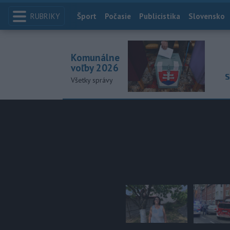
RUBRIKY
Index
Šport
Počasie
Publicistika
Slovensko
Komunálne
voľby 2026
S
Všetky správy