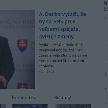
Na
-
Slovenský futbalista Lukáš
10:44
S
Haraslín môže v najbližšom období
A. Danko vylúčil, že
zmeniť
klubovú adresu. O 30-ročného
1
stredopoliara Sparty Praha sa podľa
by sa SNS pred
portálu isport.cz zaujíma
voľbami spájala,
saudskoarabský Al-Fateh.
2
avizuje zmeny
-
Vo veku 94 rokov zomrela 29.
10:23
júla 2026 herečka a dlhoročná
Vyhlásil, že už nebude niesť
3
členka
Slovenského komorného
zodpovednosť za „zbabrané
divadla (SKD) v Martine Helena
zonácie, odposluchy ani za iné
Sudická.
veci, s ktorými SNS nemá nič
4
spoločné“.
-
Národná diaľničná
10:15
včera 18:51
spoločnosť (NDS) ukončila výmenu
5
mostného
záveru na ľavej strane
mosta Lanfranconi, ktorý je súčasťou
bratislavskej diaľnice D2.
6
Ekonomika
Regióny
Viac >
7