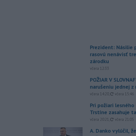
Prezident: Násilie
rasovú nenávisť tr
zárodku
včera 12:33
POŽIAR V SLOVNAFT
narušeniu jednej z 
aktualizovan
včera 14:20
,
včera 15:46
Pri požiari lesného
Trstíne zasahuje t
aktualizovan
včera 20:21
,
včera 21:05
A. Danko vylúčil, ž