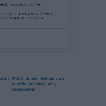
ENSKÝ FOLKLÓR: KULTÚRNY
Ý FOLKLÓR: KULTÚRNY ANALFABETIZMUS V
resívci pustia do slovenských t...
lotný
VIDEO: Umelá inteligencia a
robotika pomáhajú už aj
záchranárom