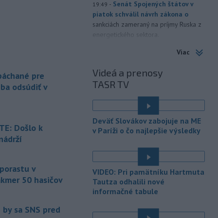
-
Senát Spojených štátov v
19:49
piatok schválil návrh zákona o
sankciách zameraný na príjmy Ruska z
energetického sektora.
Viac
-
Slovenská polícia prispela k
16:08
objasneniu prípadu prevádzačstva,
Videá a prenosy
ktorý sa podarilo ukončiť
 páchané pre
TASR TV
právoplatným odsúdením páchateľa v
eba odsúdiť v
Maďarsku.
-
Piatkový požiar v
15:21
Deväť Slovákov zabojuje na ME
bratislavskej rafinérii Slovnaft je
E: Došlo k
v Paríži o čo najlepšie výsledky
pod kontrolou.
Príčina jeho vzniku
nádrží
bude predmetom vyšetrovania. Pre
é
TASR to potvrdil hovorca rafinérie
Anton Molnár.
 porastu v
VIDEO: Pri pamätníku Hartmuta
akmer 50 hasičov
-
Ministerstvo kultúry (MK) SR
Tautza odhalili nové
15:17
upraví verziu opatrenia o
informačné tabule
é
podrobnostiach poskytovania dotácií v
e by sa SNS pred
pôsobnosti rezortu.