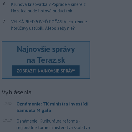
6
Kruhová križovatka v Poprade v smere z
Hozelca bude hotová budúci rok
7
VEĽKÁ PREDPOVEĎ POČASIA: Extrémne
horúčavy ustúpili. Alebo žeby nie?
Najnovšie správy
na Teraz.sk
ZOBRAZIŤ NAJNOVŠIE SPRÁVY
Vyhlásenia
Oznámenie: TK ministra investícií
17:32
Samuela Migaľa
17:17
Oznámenie: Kurikurálna reforma -
regionálne turné ministerstva školstva