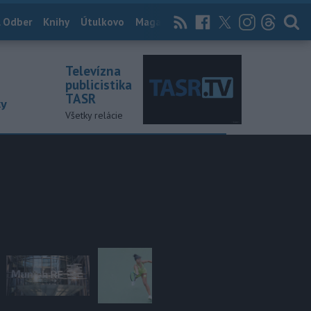
 Odber
Knihy
Útulkovo
Magazín
News Now
Archív
TASR
Televízna
publicistika
TASR
ky
Všetky relácie