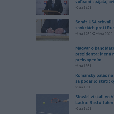
voľbami spájala, a
včera 18:51
Senát USA schválil
sankciách proti Ru
aktualizovan
včera 19:50
,
včera 20:20
Magyar o kandidát
prezidenta: Mená 
prekvapením
včera 17:31
Románsky palác na
sa podarilo statick
včera 18:00
Slováci získali vo V
Lacko: Rastú talen
včera 15:51