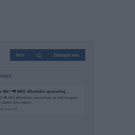
Info
Zobraziť viac
itúcií
 dlh? 📢 NKÚ dlhodobo upozorňuj...
? 📢 NKÚ dlhodobo upozorňuje, že štát funguje
 všetky dlhy nakon...
lný úrad SR