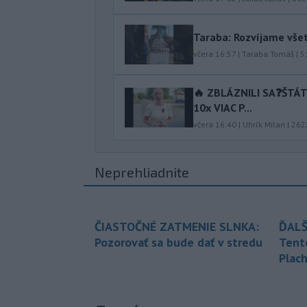
Taraba: Rozvíjame vše
včera 16:57
|
Taraba Tomáš
|
5
🔥 ZBLÁZNILI SA❓️ŠTÁ
10x VIAC P...
včera 16:40
|
Uhrík Milan
|
262
Neprehliadnite
ČIASTOČNÉ ZATMENIE SLNKA:
ĎALŠ
Pozorovať sa bude dať v stredu
Tent
Plach