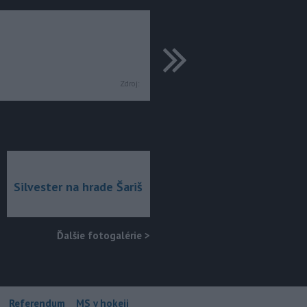
ďalšie
Zdroj:
Silvester na hrade Šariš
Ďalšie fotogalérie
>
Referendum
MS v hokeji