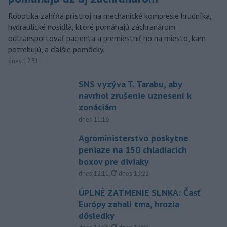
Robotika zahŕňa prístroj na mechanické kompresie hrudníka,
hydraulické nosidlá, ktoré pomáhajú záchranárom
odtransportovať pacienta a premiestniť ho na miesto, kam
potrebujú, a ďalšie pomôcky.
dnes 12:31
SNS vyzýva T. Tarabu, aby
navrhol zrušenie uznesení k
zonáciám
dnes 11:16
Agroministerstvo poskytne
peniaze na 150 chladiacich
boxov pre diviaky
aktualizované
dnes 12:11
,
dnes 13:22
ÚPLNÉ ZATMENIE SLNKA: Časť
Európy zahalí tma, hrozia
dôsledky