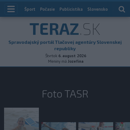
Index
Šport
Počasie
Publicistika
Slovensko
Zahranič
TERAZ
.SK
Spravodajský portál Tlačovej agentúry Slovenskej
republiky
Štvrtok
6. august 2026
Meniny má
Jozefína
Foto TASR