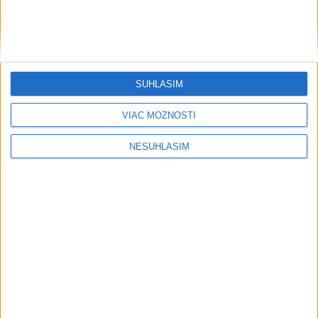
SÚHLASÍM
VIAC MOŽNOSTÍ
NESÚHLASÍM
....