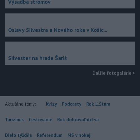
Výsadba stromov
Oslavy Silvestra a Nového roka v Košic...
Silvester na hrade Šariš
Ďalšie fotogalérie
>
Aktuálne témy:
Kvízy
Podcasty
Rok Ľ.Štúra
Turizmus
Cestovanie
Rok dobrovoľníctva
Dielo týždňa
Referendum
MS v hokeji