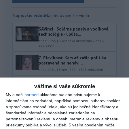
Najnovšie videá
Najsledovanejšie videá
SAVinci - Solárne panely a vodíkové
technológie - upúta...
dnes 11:55
|
Slovenská akadémia vied
|
4
zobrazení
Z. Plevíková: Kam až zašla politika
postavená na nenávi...
dnes 10:51
|
Smer - SSD
|
1396
zobrazení
Na Taiwane som videl čo prezident
Vážime si vaše súkromie
vynechal | Ivan KORČO...
dnes 09:37
|
Korčok Ivan
|
196
zobrazení
My a naši
partneri
ukladáme a/alebo pristupujeme k
informáciám na zariadení, napríklad pomocou súborov cookies,
Najnovšie statusy štátnych inštitúcií
a spracúvame osobné údaje, ako sú jedinečné identifikátory a
štandardné informácie odosielané zariadením na
PROJEKT NA HLAVNÚ STANICU ZAPLATÍME Z
personalizovanú reklamu a obsah, meranie reklamy a obsahu,
EUROFONDOV Dnes ...
prieskumy publika a vývoj služieb.
S vaším povolením môže
PROJEKT NA HLAVNÚ STANICU ZAPLATÍME Z