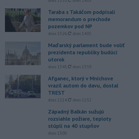
aktualizované
dnes 13:35
,
dnes 14:03
Taraba s Takáčom podpísali
memorandum o prechode
pozemkov pod NP
aktualizované
dnes 13:26
,
dnes 14:05
Maďarský parlament bude voliť
prezidenta republiky budúci
utorok
aktualizované
dnes 13:43
,
dnes 13:59
Afganec, ktorý v Mníchove
vrazil autom do davu, dostal
TREST
aktualizované
dnes 12:14
,
dnes 12:52
Západný Balkán sužujú
rozsiahle požiare, teploty
stúpli na 40 stupňov
dnes 13:00