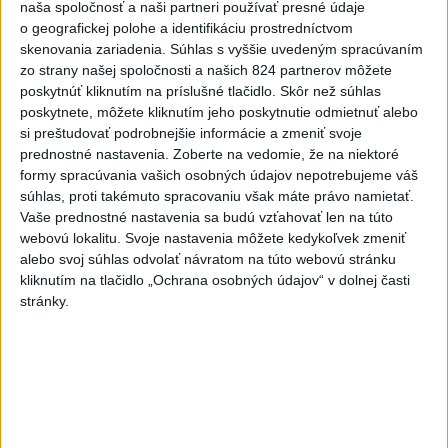
naša spoločnosť a naši partneri používať presné údaje
EUROFONDOV Dnes som spolu s generálnym
o geografickej polohe a identifikáciu prostredníctvom
riaditeľom ŽSR podpísal zmluvu o nenávratn...
skenovania zariadenia. Súhlas s vyššie uvedeným spracúvaním
dnes 11:34
|
Ministerstvo dopravy SR
zo strany našej spoločnosti a našich 824 partnerov môžete
poskytnúť kliknutím na príslušné tlačidlo. Skôr než súhlas
Najnovšie politické statusy
poskytnete, môžete kliknutím jeho poskytnutie odmietnuť alebo
si preštudovať podrobnejšie informácie a zmeniť svoje
‼️VIAC AKO MILIÓN ĽUDÍ POD HRANICOU
prednostné nastavenia.
Zoberte na vedomie, že na niektoré
CHUDOBY - TOTO JE V...
formy spracúvania vašich osobných údajov nepotrebujeme váš
‼️VIAC AKO MILIÓN ĽUDÍ POD HRANICOU CHUDOBY -
súhlas, proti takémuto spracovaniu však máte právo namietať.
TOTO JE VIZITKA ROBERTA FICA‼️ 🔴Na Slovensku žijú
Vaše prednostné nastavenia sa budú vzťahovať len na túto
ľudia v obrovskej chud...
webovú lokalitu. Svoje nastavenia môžete kedykoľvek zmeniť
dnes 11:44
|
Pollák Peter
alebo svoj súhlas odvolať návratom na túto webovú stránku
kliknutím na tlačidlo „Ochrana osobných údajov“ v dolnej časti
stránky.
Neprehliadnite
NOVÝ DOMOV: Medveď Artur z
košickej zoo odchádza za hranice
Orbánová telefonovala s Blanárom a