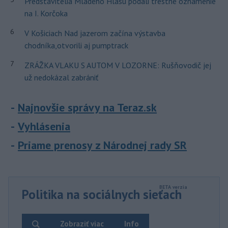
Predstavitelia Mladého Hlasu podali trestné oznámenie
na I. Korčoka
6
V Košiciach Nad jazerom začína výstavba
chodníka,otvorili aj pumptrack
7
ZRÁŽKA VLAKU S AUTOM V LOZORNE: Rušňovodič jej
už nedokázal zabrániť
Najnovšie správy na Teraz.sk
Vyhlásenia
Priame prenosy z Národnej rady SR
Politika na sociálnych sieťach
Zobraziť viac
Info