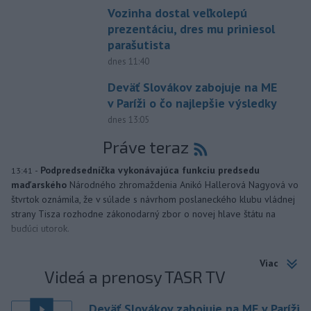
Vozinha dostal veľkolepú
prezentáciu, dres mu priniesol
parašutista
dnes 11:40
Deväť Slovákov zabojuje na ME
v Paríži o čo najlepšie výsledky
dnes 13:05
Práve teraz
-
Podpredsedníčka vykonávajúca funkciu predsedu
13:41
maďarského
Národného zhromaždenia Anikó Hallerová Nagyová vo
štvrtok oznámila, že v súlade s návrhom poslaneckého klubu vládnej
strany Tisza rozhodne zákonodarný zbor o novej hlave štátu na
budúci utorok.
Viac
Videá a prenosy TASR TV
Deväť Slovákov zabojuje na ME v Paríži