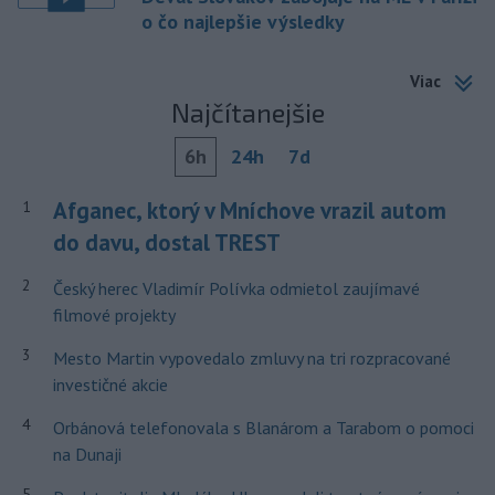
o čo najlepšie výsledky
Viac
Najčítanejšie
6h
24h
7d
Afganec, ktorý v Mníchove vrazil autom
1
do davu, dostal TREST
2
Český herec Vladimír Polívka odmietol zaujímavé
filmové projekty
3
Mesto Martin vypovedalo zmluvy na tri rozpracované
investičné akcie
4
Orbánová telefonovala s Blanárom a Tarabom o pomoci
na Dunaji
5