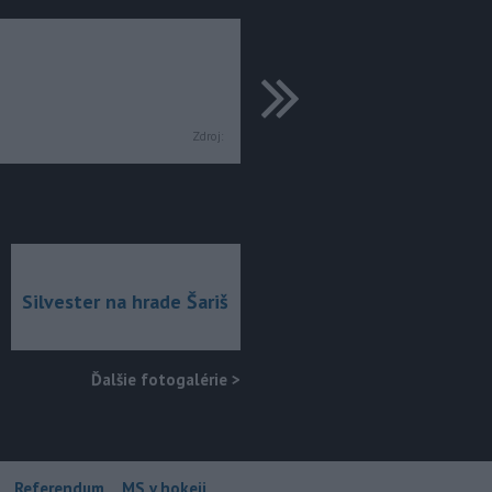
ďalšie
Zdroj:
Silvester na hrade Šariš
Ďalšie fotogalérie
>
Referendum
MS v hokeji