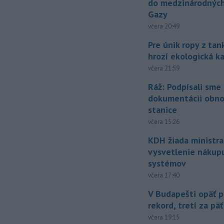
do medzinárodných
Gazy
včera 20:49
Pre únik ropy z ta
hrozí ekologická k
včera 21:59
Ráž: Podpísali sme
dokumentácii obno
stanice
včera 15:26
KDH žiada ministra
vysvetlenie nákup
systémov
včera 17:40
V Budapešti opäť p
rekord, tretí za pä
včera 19:15