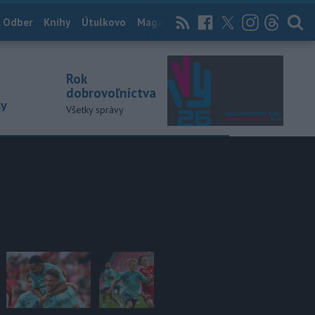
 Odber
Knihy
Útulkovo
Magazín
News Now
Archív
TASR
Rok
dobrovoľníctva
ky
Všetky správy