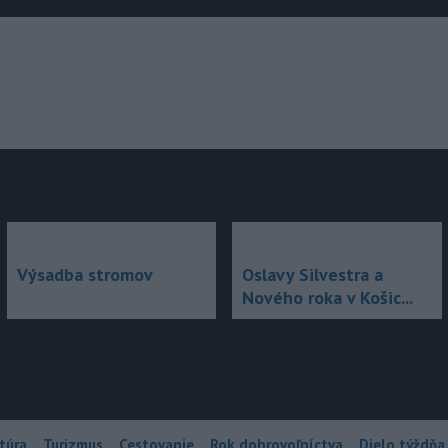
júce
Výsadba stromov
Oslavy Silvestra a
Nového roka v Košic...
túra
Turizmus
Cestovanie
Rok dobrovoľníctva
Dielo týždňa