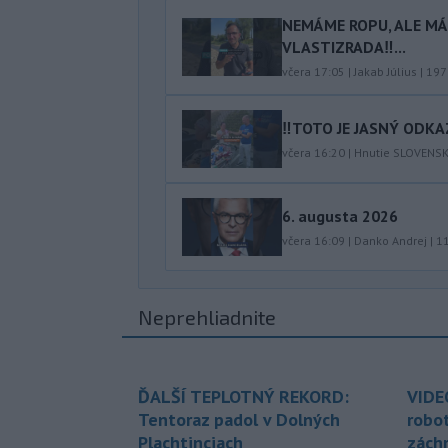
NEMÁME ROPU, ALE MÁM
VLASTIZRADA‼️...
včera 17:05
|
Jakab Július
|
197
‼️TOTO JE JASNÝ ODKAZ
včera 16:20
|
Hnutie SLOVENS
6. augusta 2026
včera 16:09
|
Danko Andrej
|
1
Neprehliadnite
ĎALŠÍ TEPLOTNÝ REKORD:
VIDE
Tentoraz padol v Dolných
robo
Plachtinciach
zách