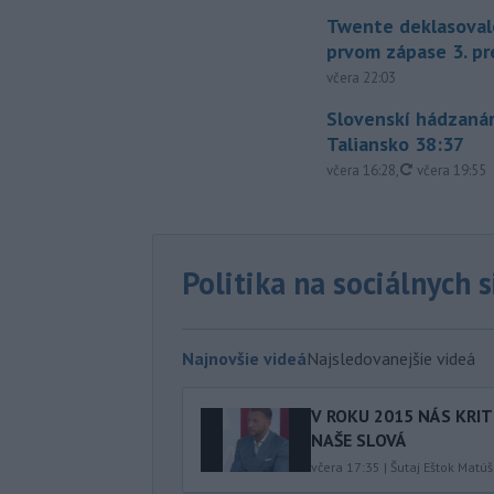
Twente deklasoval
prvom zápase 3. pr
včera 22:03
Slovenskí hádzanár
Taliansko 38:37
aktualizovan
včera 16:28
,
včera 19:55
Politika na sociálnych 
Najnovšie videá
Najsledovanejšie videá
V ROKU 2015 NÁS KRIT
NAŠE SLOVÁ
včera 17:35
|
Šutaj Eštok Matúš