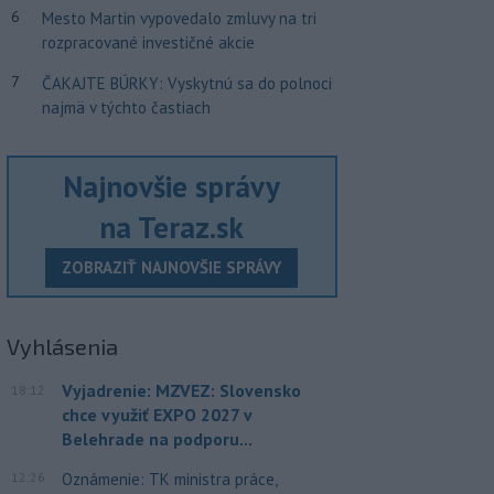
6
Mesto Martin vypovedalo zmluvy na tri
rozpracované investičné akcie
7
ČAKAJTE BÚRKY: Vyskytnú sa do polnoci
najmä v týchto častiach
Najnovšie správy
na Teraz.sk
ZOBRAZIŤ NAJNOVŠIE SPRÁVY
Vyhlásenia
Vyjadrenie: MZVEZ: Slovensko
18:12
chce využiť EXPO 2027 v
Belehrade na podporu...
12:26
Oznámenie: TK ministra práce,