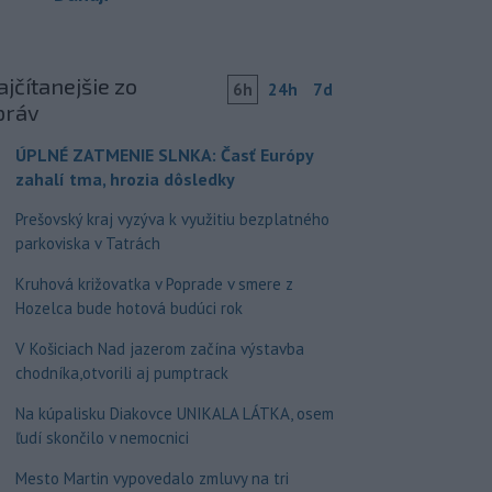
jčítanejšie zo
6h
24h
7d
práv
ÚPLNÉ ZATMENIE SLNKA: Časť Európy
zahalí tma, hrozia dôsledky
Prešovský kraj vyzýva k využitiu bezplatného
parkoviska v Tatrách
Kruhová križovatka v Poprade v smere z
Hozelca bude hotová budúci rok
V Košiciach Nad jazerom začína výstavba
chodníka,otvorili aj pumptrack
Na kúpalisku Diakovce UNIKALA LÁTKA, osem
ľudí skončilo v nemocnici
Mesto Martin vypovedalo zmluvy na tri