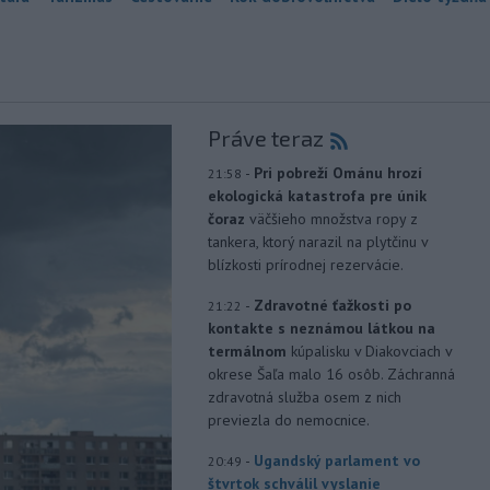
Práve teraz
-
Pri pobreží Ománu hrozí
21:58
ekologická katastrofa pre únik
čoraz
väčšieho množstva ropy z
tankera, ktorý narazil na plytčinu v
blízkosti prírodnej rezervácie.
-
Zdravotné ťažkosti po
21:22
kontakte s neznámou látkou na
termálnom
kúpalisku v Diakovciach v
okrese Šaľa malo 16 osôb. Záchranná
zdravotná služba osem z nich
previezla do nemocnice.
-
Ugandský parlament vo
20:49
štvrtok schválil vyslanie