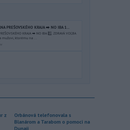
NA PREŠOVSKÉHO KRAJA ➡️ NO IBA 1️...
REŠOVSKÉHO KRAJA ➡️ NO IBA 1️⃣. ZDRAVÁ VOĽBA
a mužovi, ktorému na ...
av
r z
Orbánová telefonovala s
Blanárom a Tarabom o pomoci na
Dunaji