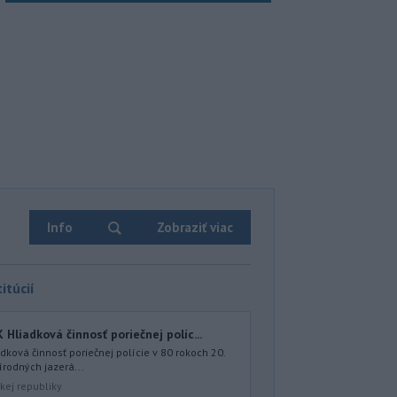
Info
Zobraziť viac
itúcií
iadková činnosť poriečnej políc...
ová činnosť poriečnej polície v 80 rokoch 20.
írodných jazerá...
kej republiky