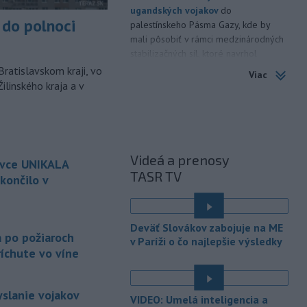
ugandských vojakov
do
do polnoci
palestínskeho Pásma Gazy, kde by
mali pôsobiť v rámci medzinárodných
stabilizačných síl, ktoré navrhol
americký prezident Donald Trump.
Bratislavskom kraji, vo
Viac
ilinského kraja a v
-
Anglická futbalová asociácia
20:07
(FA) stiahla svoju podporu
prezidentovi
Medzinárodnej
futbalovej federácie (FIFA) Giannimu
Infantinovi, ktorý je pod paľbou kritiky
Videá a prenosy
ovce UNIKALA
po jeho neúspešnom pláne.
TASR TV
končilo v
-
Vo štvrtok do polnoci treba
18:54
najmä na západe a severozápade
é
Slovenska počítať s búrkami.
Deväť Slovákov zabojuje na ME
Slovenský hydrometeorologický ústav
a po požiaroch
v Paríži o čo najlepšie výsledky
(SHMÚ) vydal výstrahy prvého stupňa.
íchute vo víne
Platia aj v okresoch Snina a Sobrance.
-
Polícia v súčinnosti s ďalšími
18:19
yslanie vojakov
VIDEO: Umelá inteligencia a
záchrannými zložkami zasahuje
na