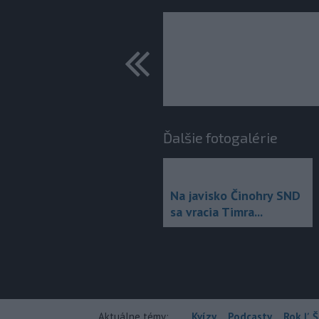
predchádza
Ďalšie fotogalérie
Na javisko Činohry SND
sa vracia Timra...
Aktuálne témy:
Kvízy
Podcasty
Rok Ľ.Š