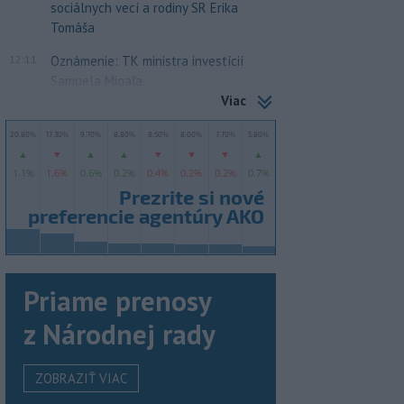
sociálnych vecí a rodiny SR Erika
Tomáša
12:11
Oznámenie: TK ministra investícií
Samuela Migaľa
Viac
Priame prenosy
z Národnej rady
ZOBRAZIŤ VIAC