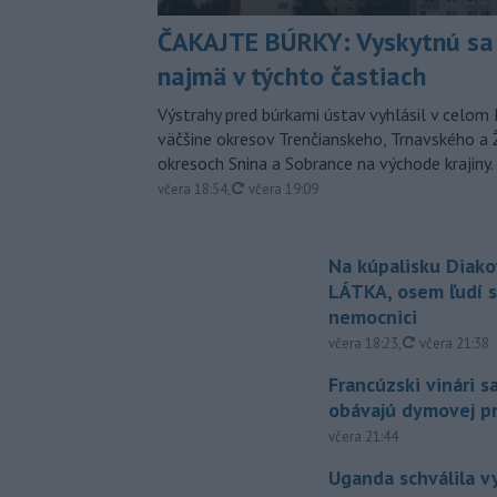
ČAKAJTE BÚRKY: Vyskytnú sa 
najmä v týchto častiach
Výstrahy pred búrkami ústav vyhlásil v celom 
väčšine okresov Trenčianskeho, Trnavského a Ž
okresoch Snina a Sobrance na východe krajiny.
aktualizované
včera 18:54
,
včera 19:09
Na kúpalisku Diak
LÁTKA, osem ľudí s
nemocnici
aktualizovan
včera 18:23
,
včera 21:38
Francúzski vinári s
obávajú dymovej pr
včera 21:44
Uganda schválila v