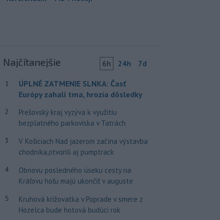
Najčítanejšie
6h
24h
7d
ÚPLNÉ ZATMENIE SLNKA: Časť
1
Európy zahalí tma, hrozia dôsledky
2
Prešovský kraj vyzýva k využitiu
bezplatného parkoviska v Tatrách
3
V Košiciach Nad jazerom začína výstavba
chodníka,otvorili aj pumptrack
4
Obnovu posledného úseku cesty na
Kráľovu hoľu majú ukončiť v auguste
5
Kruhová križovatka v Poprade v smere z
Hozelca bude hotová budúci rok