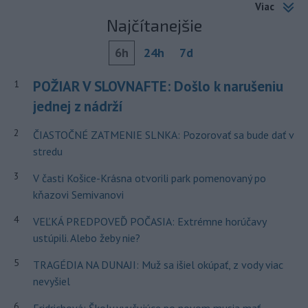
Viac
Najčítanejšie
6h
24h
7d
POŽIAR V SLOVNAFTE: Došlo k narušeniu
1
jednej z nádrží
2
ČIASTOČNÉ ZATMENIE SLNKA: Pozorovať sa bude dať v
stredu
3
V časti Košice-Krásna otvorili park pomenovaný po
kňazovi Semivanovi
4
VEĽKÁ PREDPOVEĎ POČASIA: Extrémne horúčavy
ustúpili. Alebo žeby nie?
5
TRAGÉDIA NA DUNAJI: Muž sa išiel okúpať, z vody viac
nevyšiel
6