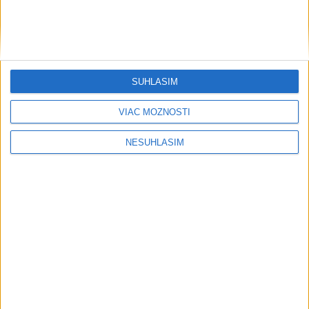
SÚHLASÍM
VIAC MOŽNOSTÍ
NESÚHLASÍM
....