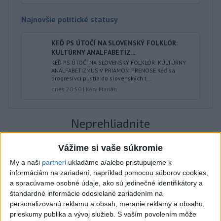
Najnovšie politické statusy
KEĎ PS ÚTOČÍ NA SLOVENSKÝ FOLKLÓR:
KULTÚRNY ANALFABETIZ...
KEĎ PS ÚTOČÍ NA SLOVENSKÝ FOLKLÓR: KULTÚRNY
ANALFABETIZMUS V PRIAMOM PRENOSE Keď sa
progresívci pustia do slovenských t...
dnes 20:50
|
Kéry Marián
Neprehliadnite
ČIASTOČNÉ ZATMENIE SLNKA:
Vážime si vaše súkromie
Pozorovať sa bude dať v stredu
My a naši
partneri
ukladáme a/alebo pristupujeme k
informáciám na zariadení, napríklad pomocou súborov cookies,
a spracúvame osobné údaje, ako sú jedinečné identifikátory a
ĎALŠÍ TEPLOTNÝ REKORD: Tentoraz
štandardné informácie odosielané zariadením na
padol v Dolných Plachtinciach
personalizovanú reklamu a obsah, meranie reklamy a obsahu,
prieskumy publika a vývoj služieb.
S vaším povolením môže