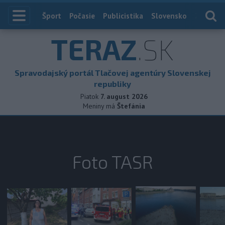
Index
Šport
Počasie
Publicistika
Slovensko
Zahranič
TERAZ
.SK
Spravodajský portál Tlačovej agentúry Slovenskej
republiky
Piatok
7. august 2026
Meniny má
Štefánia
Foto TASR