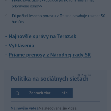
Fridrichová: Školy vyučujúce po novom musia mať
pripravené osnovy
7
Pri požiari lesného porastu v Trstíne zasahuje takmer 50
hasičov
Najnovšie správy na Teraz.sk
Vyhlásenia
Priame prenosy z Národnej rady SR
Politika na sociálnych sieťach
Zobraziť viac
Info
Najnovšie videá
Najsledovanejšie videá