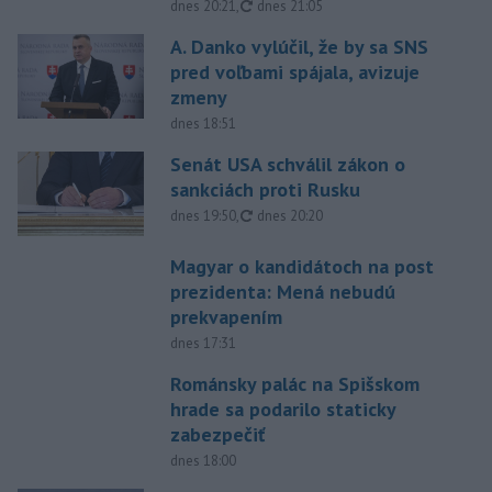
aktualizované
dnes 20:21
,
dnes 21:05
A. Danko vylúčil, že by sa SNS
pred voľbami spájala, avizuje
zmeny
dnes 18:51
Senát USA schválil zákon o
sankciách proti Rusku
aktualizované
dnes 19:50
,
dnes 20:20
Magyar o kandidátoch na post
prezidenta: Mená nebudú
prekvapením
dnes 17:31
Románsky palác na Spišskom
hrade sa podarilo staticky
zabezpečiť
dnes 18:00