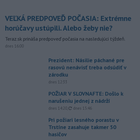
VEĽKÁ PREDPOVEĎ POČASIA: Extrémne
horúčavy ustúpili. Alebo žeby nie?
Teraz.sk prináša predpoveď počasia na nasledujúci týždeň.
dnes 16:00
Prezident: Násilie páchané pre
rasovú nenávisť treba odsúdiť v
zárodku
dnes 12:33
POŽIAR V SLOVNAFTE: Došlo k
narušeniu jednej z nádrží
aktualizované
dnes 14:20
,
dnes 15:46
Pri požiari lesného porastu v
Trstíne zasahuje takmer 50
hasičov