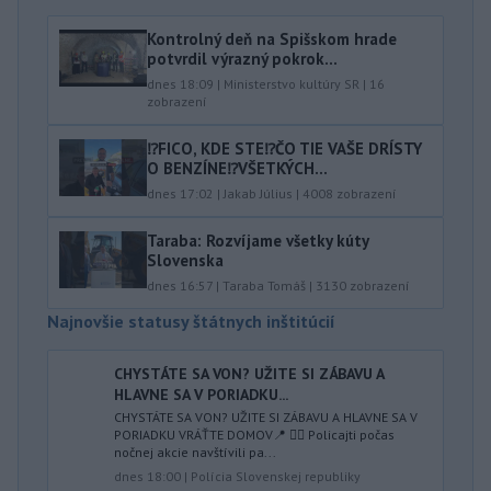
Kontrolný deň na Spišskom hrade
potvrdil výrazný pokrok...
dnes 18:09
|
Ministerstvo kultúry SR
|
16
zobrazení
⁉️FICO, KDE STE⁉️ČO TIE VAŠE DRÍSTY
O BENZÍNE⁉️VŠETKÝCH...
dnes 17:02
|
Jakab Július
|
4008
zobrazení
Taraba: Rozvíjame všetky kúty
Slovenska
dnes 16:57
|
Taraba Tomáš
|
3130
zobrazení
Najnovšie statusy štátnych inštitúcií
CHYSTÁTE SA VON? UŽITE SI ZÁBAVU A
HLAVNE SA V PORIADKU...
CHYSTÁTE SA VON? UŽITE SI ZÁBAVU A HLAVNE SA V
PORIADKU VRÁŤTE DOMOV📍 👮‍♂️ Policajti počas
nočnej akcie navštívili pa...
dnes 18:00
|
Polícia Slovenskej republiky