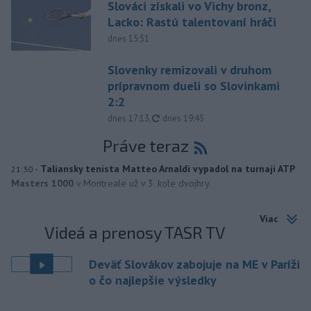
Slováci získali vo Vichy bronz,
Lacko: Rastú talentovaní hráči
dnes 15:51
Slovenky remizovali v druhom
prípravnom dueli so Slovinkami
2:2
aktualizované
dnes 17:13
,
dnes 19:45
Práve teraz
-
Taliansky tenista Matteo Arnaldi vypadol na turnaji ATP
21:30
Masters 1000
v Montreale už v 3. kole dvojhry.
Viac
Videá a prenosy TASR TV
Deväť Slovákov zabojuje na ME v Paríži
o čo najlepšie výsledky