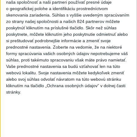
V Budapešti opäť padol teplotný
naša spoločnosť a naši partneri používať presné údaje
rekord, tretí za päť týždňov
o geografickej polohe a identifikáciu prostredníctvom
skenovania zariadenia. Súhlas s vyššie uvedeným spracúvaním
zo strany našej spoločnosti a našich 824 partnerov môžete
VIDEO: Umelá inteligencia a robotika
poskytnúť kliknutím na príslušné tlačidlo. Skôr než súhlas
pomáhajú už aj záchranárom
poskytnete, môžete kliknutím jeho poskytnutie odmietnuť alebo
si preštudovať podrobnejšie informácie a zmeniť svoje
prednostné nastavenia.
Zoberte na vedomie, že na niektoré
formy spracúvania vašich osobných údajov nepotrebujeme váš
Správy
súhlas, proti takémuto spracovaniu však máte právo namietať.
Vaše prednostné nastavenia sa budú vzťahovať len na túto
webovú lokalitu. Svoje nastavenia môžete kedykoľvek zmeniť
alebo svoj súhlas odvolať návratom na túto webovú stránku
kliknutím na tlačidlo „Ochrana osobných údajov“ v dolnej časti
stránky.