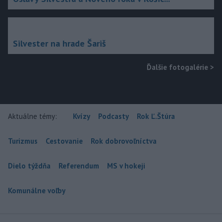
Silvester na hrade Šariš
Ďalšie fotogalérie
>
Aktuálne témy:
Kvízy
Podcasty
Rok Ľ.Štúra
Turizmus
Cestovanie
Rok dobrovoľníctva
Dielo týždňa
Referendum
MS v hokeji
Komunálne voľby