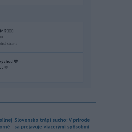
🤷🏻‍♂️
♂️
dná strana
 východ 🩵
od 🩵
silnej
Slovensko trápi sucho: V prírode
borné
sa prejavuje viacerými spôsobmi