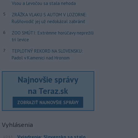
Vsou a Levočou sa stala nehoda
5
ZRÁŽKA VLAKU S AUTOM V LOZORNE:
Rušňovodič jej už nedokázal zabrániť
6
ZOO SMÚTI: Extrémne horúčavy neprežili
tri levice
7
TEPLOTNÝ REKORD NA SLOVENSKU:
Padol v Kamenici nad Hronom
Najnovšie správy
na Teraz.sk
ZOBRAZIŤ NAJNOVŠIE SPRÁVY
Vyhlásenia
Vyjadrenie: Slovensko sa stalo
10:43