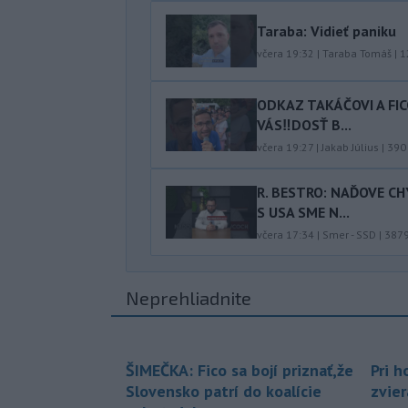
Taraba: Vidieť paniku
včera 19:32
|
Taraba Tomáš
|
1
ODKAZ TAKÁČOVI A FI
VÁS‼️DOSŤ B...
včera 19:27
|
Jakab Július
|
390
R. BESTRO: NAĎOVE C
S USA SME N...
včera 17:34
|
Smer - SSD
|
387
Neprehliadnite
ŠIMEČKA: Fico sa bojí priznať,že
Pri h
Slovensko patrí do koalície
zvier