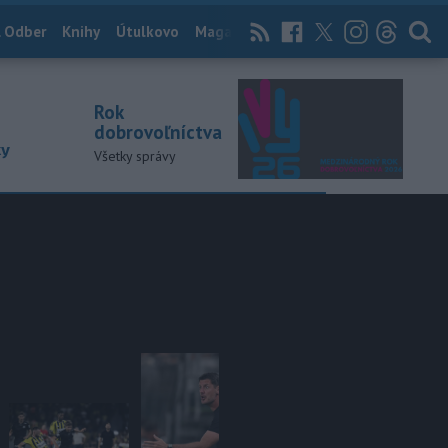
 Odber
Knihy
Útulkovo
Magazín
News Now
Archív
TASR
Rok
dobrovoľníctva
ky
Všetky správy