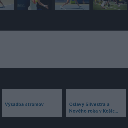
júce
Výsadba stromov
Oslavy Silvestra a
Nového roka v Košic...