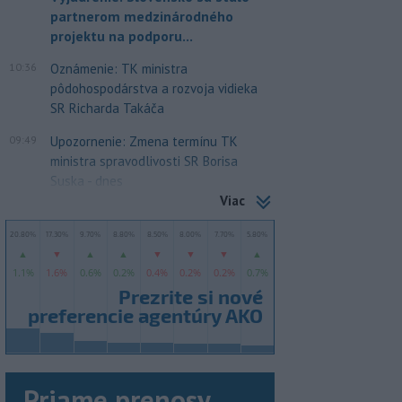
partnerom medzinárodného
projektu na podporu...
10:36
Oznámenie: TK ministra
pôdohospodárstva a rozvoja vidieka
SR Richarda Takáča
09:49
Upozornenie: Zmena termínu TK
ministra spravodlivosti SR Borisa
Suska - dnes
Viac
Priame prenosy