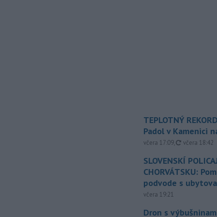
TEPLOTNÝ REKORD
Padol v Kamenici 
aktualizovan
včera 17:09
,
včera 18:42
SLOVENSKÍ POLICAJ
CHORVÁTSKU: Pomáh
podvode s ubytov
včera 19:21
Dron s výbušninami