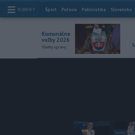
RUBRIKY
Index
Šport
Počasie
Publicistika
Slovensko
Komunálne
voľby 2026
S
Všetky správy