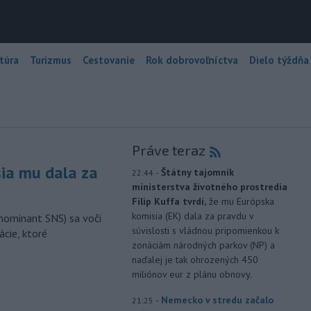
túra
Turizmus
Cestovanie
Rok dobrovoľníctva
Dielo týždňa
Práve teraz
sia mu dala za
-
Štátny tajomník
22:44
ministerstva životného prostredia
Filip Kuffa tvrdí,
že mu Európska
komisia (EK) dala za pravdu v
nominant SNS) sa voči
súvislosti s vládnou pripomienkou k
ácie, ktoré
zonáciám národných parkov (NP) a
naďalej je tak ohrozených 450
miliónov eur z plánu obnovy.
-
Nemecko v stredu začalo
21:25