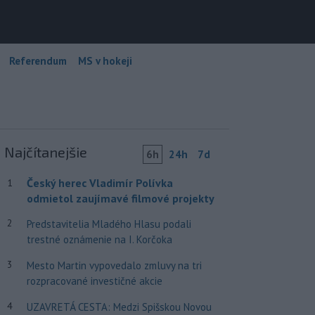
Referendum
MS v hokeji
Najčítanejšie
6h
24h
7d
Český herec Vladimír Polívka
1
odmietol zaujímavé filmové projekty
2
Predstavitelia Mladého Hlasu podali
trestné oznámenie na I. Korčoka
3
Mesto Martin vypovedalo zmluvy na tri
rozpracované investičné akcie
4
UZAVRETÁ CESTA: Medzi Spišskou Novou