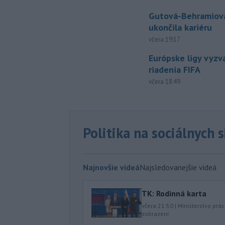
Gutová-Behramiová
ukončila kariéru
včera 19:17
Európske ligy vyzv
riadenia FIFA
včera 18:49
Politika na sociálnych 
Najnovšie videá
Najsledovanejšie videá
TK: Rodinná karta
včera 21:50
|
Ministerstvo prác
zobrazení