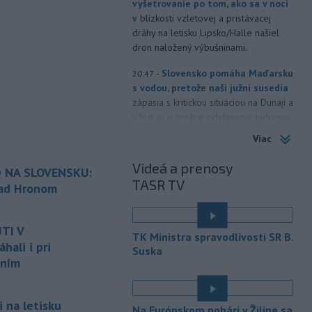
vyšetrovanie po tom, ako sa v noci
v
blízkosti vzletovej a pristávacej
dráhy na letisku Lipsko/Halle našiel
dron naložený výbušninami.
-
Slovensko pomáha Maďarsku
20:47
s vodou, pretože naši južní susedia
zápasia s kritickou situáciou na Dunaji a
v hre je aj možné odstavenie jadrovej
elektrárne.
Viac
-
Litovská pohraničná stráž
20:17
Videá a prenosy
 NA SLOVENSKU:
objavila ďalší podzemný tunel,
TASR TV
ktorý mal
slúžiť na nelegálne
nad Hronom
prevádzanie migrantov z Bieloruska
é
na územie tohto členského štátu
TI V
Európskej únie.
TK Ministra spravodlivosti SR B.
ali i pri
Suska
-
Ruská dezinformačná
20:08
aním
kampaň sa vo Francúzsku zamerala
na ďalšieho
kandidáta, bývalého
centristického premiéra Attala. Ako
 na letisku
Na Európskom pohári v Žiline sa