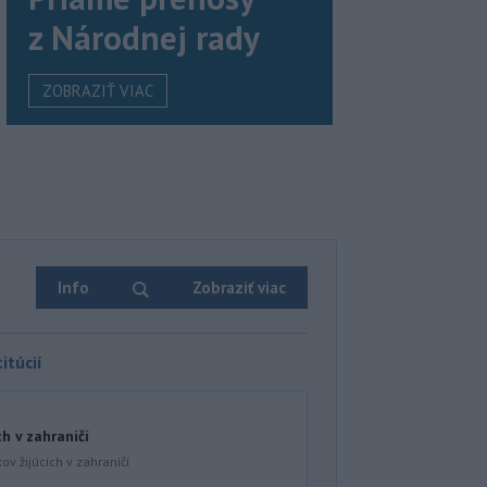
z Národnej rady
ZOBRAZIŤ VIAC
Info
Zobraziť viac
itúcií
ch v zahraničí
ov žijúcich v zahraničí