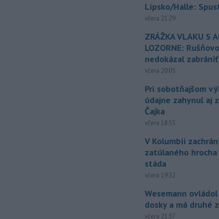
Lipsko/Halle: Spus
včera 21:29
ZRÁŽKA VLAKU S 
LOZORNE: Rušňovod
nedokázal zabrániť
včera 20:05
Pri sobotňajšom v
údajne zahynul aj 
Čajka
včera 18:55
V Kolumbii zachrán
zatúlaného hrocha
stáda
včera 19:32
Wesemann ovládol 
dosky a má druhé z
včera 21:37