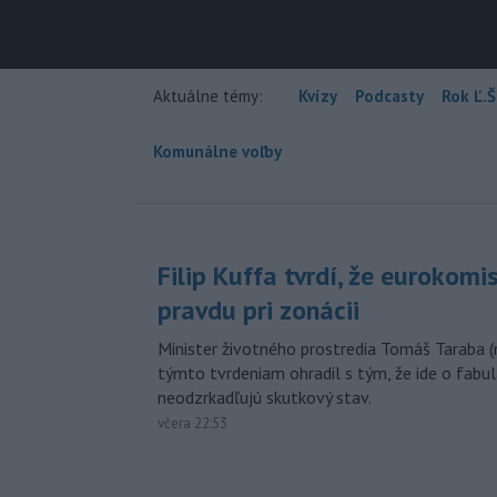
Aktuálne témy:
Kvízy
Podcasty
Rok Ľ.Š
Komunálne voľby
Filip Kuffa tvrdí, že eurokomi
pravdu pri zonácii
Minister životného prostredia Tomáš Taraba (
týmto tvrdeniam ohradil s tým, že ide o fabul
neodzrkadľujú skutkový stav.
včera 22:53