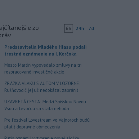
jčítanejšie zo
6h
24h
7d
práv
Predstavitelia Mladého Hlasu podali
trestné oznámenie na I. Korčoka
Mesto Martin vypovedalo zmluvy na tri
rozpracované investičné akcie
ZRÁŽKA VLAKU S AUTOM V LOZORNE:
Rušňovodič jej už nedokázal zabrániť
UZAVRETÁ CESTA: Medzi Spišskou Novou
Vsou a Levočou sa stala nehoda
Pre festival Lovestream vo Vajnoroch budú
platiť dopravné obmedzenia
Putin oznámil vytvorenie novej zložky