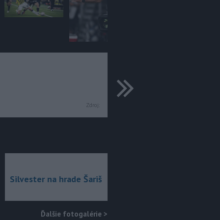
ďalšie
Zdroj:
Silvester na hrade Šariš
Ďalšie fotogalérie
>