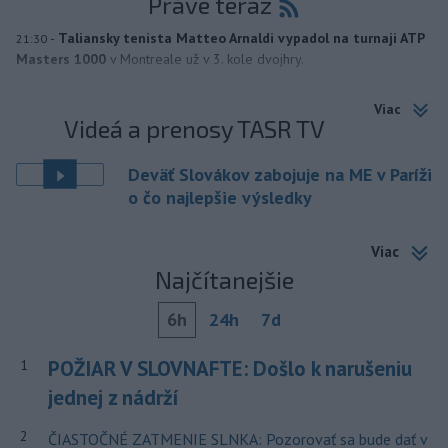
Práve teraz
-
Taliansky tenista Matteo Arnaldi vypadol na turnaji ATP
21:30
Masters 1000
v Montreale už v 3. kole dvojhry.
Viac
Videá a prenosy TASR TV
Deväť Slovákov zabojuje na ME v Paríži
o čo najlepšie výsledky
Viac
Najčítanejšie
6h
24h
7d
POŽIAR V SLOVNAFTE: Došlo k narušeniu
1
jednej z nádrží
2
ČIASTOČNÉ ZATMENIE SLNKA: Pozorovať sa bude dať v