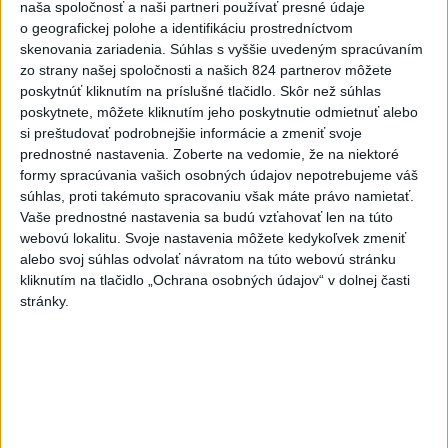
naša spoločnosť a naši partneri používať presné údaje
o geografickej polohe a identifikáciu prostredníctvom
Neprehliadnite
skenovania zariadenia. Súhlas s vyššie uvedeným spracúvaním
zo strany našej spoločnosti a našich 824 partnerov môžete
ČIASTOČNÉ ZATMENIE SLNKA:
poskytnúť kliknutím na príslušné tlačidlo. Skôr než súhlas
poskytnete, môžete kliknutím jeho poskytnutie odmietnuť alebo
Pozorovať sa bude dať v stredu
si preštudovať podrobnejšie informácie a zmeniť svoje
prednostné nastavenia.
Zoberte na vedomie, že na niektoré
ĎALŠÍ TEPLOTNÝ REKORD: Tentoraz
formy spracúvania vašich osobných údajov nepotrebujeme váš
padol v Dolných Plachtinciach
súhlas, proti takémuto spracovaniu však máte právo namietať.
Vaše prednostné nastavenia sa budú vzťahovať len na túto
V Budapešti opäť padol teplotný
webovú lokalitu. Svoje nastavenia môžete kedykoľvek zmeniť
rekord, tretí za päť týždňov
alebo svoj súhlas odvolať návratom na túto webovú stránku
kliknutím na tlačidlo „Ochrana osobných údajov“ v dolnej časti
stránky.
VIDEO: Umelá inteligencia a robotika
pomáhajú už aj záchranárom
Správy