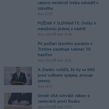
rasovú nenávisť treba odsúdiť v
zárodku
dnes 12:33
POŽIAR V SLOVNAFTE: Došlo k
narušeniu jednej z nádrží
aktualizované
dnes 14:20
,
dnes 15:46
Pri požiari lesného porastu v
Trstíne zasahuje takmer 50
hasičov
aktualizované
dnes 20:21
,
dnes 21:05
A. Danko vylúčil, že by sa SNS
pred voľbami spájala, avizuje
zmeny
dnes 18:51
Senát USA schválil zákon o
sankciách proti Rusku
aktualizované
dnes 19:50
,
dnes 20:20