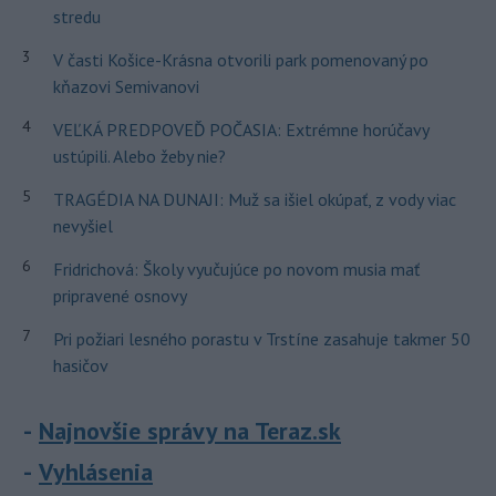
stredu
3
V časti Košice-Krásna otvorili park pomenovaný po
kňazovi Semivanovi
4
VEĽKÁ PREDPOVEĎ POČASIA: Extrémne horúčavy
ustúpili. Alebo žeby nie?
5
TRAGÉDIA NA DUNAJI: Muž sa išiel okúpať, z vody viac
nevyšiel
6
Fridrichová: Školy vyučujúce po novom musia mať
pripravené osnovy
7
Pri požiari lesného porastu v Trstíne zasahuje takmer 50
hasičov
Najnovšie správy na Teraz.sk
Vyhlásenia