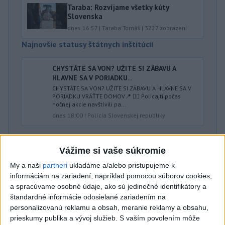
Taraba: Rozvíjame všetky kúty
Slovenska
dnes 16:57
|
Taraba Tomáš
|
3227
zobrazení
Najnovšie statusy štátnych inštitúcií
CHYSTÁTE SA VON? UŽITE SI ZÁBAVU A
HLAVNE SA V PORIADKU...
CHYSTÁTE SA VON? UŽITE SI ZÁBAVU A HLAVNE SA V
PORIADKU VRÁŤTE DOMOV📍 👮‍♂️ Policajti počas
nočnej akcie navštívili pa...
dnes 18:00
|
Polícia Slovenskej republiky
Najnovšie politické statusy
Vážime si vaše súkromie
KEĎ PS ÚTOČÍ NA SLOVENSKÝ FOLKLÓR:
My a naši
partneri
ukladáme a/alebo pristupujeme k
KULTÚRNY ANALFABETIZ...
informáciám na zariadení, napríklad pomocou súborov cookies,
KEĎ PS ÚTOČÍ NA SLOVENSKÝ FOLKLÓR: KULTÚRNY
a spracúvame osobné údaje, ako sú jedinečné identifikátory a
ANALFABETIZMUS V PRIAMOM PRENOSE Keď sa
štandardné informácie odosielané zariadením na
progresívci pustia do slovenských t...
personalizovanú reklamu a obsah, meranie reklamy a obsahu,
dnes 20:50
|
Kéry Marián
prieskumy publika a vývoj služieb.
S vaším povolením môže