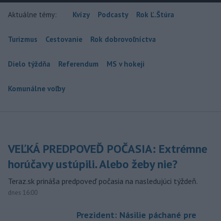
Aktuálne témy:
Kvízy
Podcasty
Rok Ľ.Štúra
Turizmus
Cestovanie
Rok dobrovoľníctva
Dielo týždňa
Referendum
MS v hokeji
Komunálne voľby
VEĽKÁ PREDPOVEĎ POČASIA: Extrémne
horúčavy ustúpili. Alebo žeby nie?
Teraz.sk prináša predpoveď počasia na nasledujúci týždeň.
dnes 16:00
Prezident: Násilie páchané pre