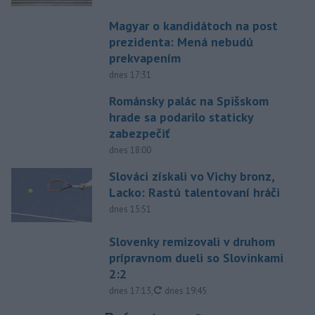
Magyar o kandidátoch na post
prezidenta: Mená nebudú
prekvapením
dnes 17:31
Románsky palác na Spišskom
hrade sa podarilo staticky
zabezpečiť
dnes 18:00
Slováci získali vo Vichy bronz,
Lacko: Rastú talentovaní hráči
dnes 15:51
Slovenky remizovali v druhom
prípravnom dueli so Slovinkami
2:2
aktualizované
dnes 17:13
,
dnes 19:45