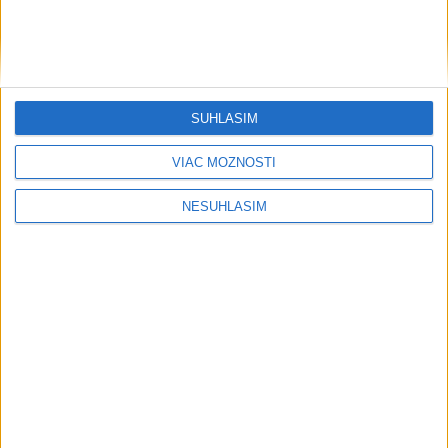
SÚHLASÍM
VIAC MOŽNOSTÍ
....
NESÚHLASÍM