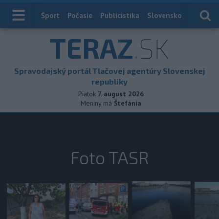
Index
Šport
Počasie
Publicistika
Slovensko
Zahranič
TERAZ
.SK
Spravodajský portál Tlačovej agentúry Slovenskej
republiky
Piatok
7. august 2026
Meniny má
Štefánia
Foto TASR