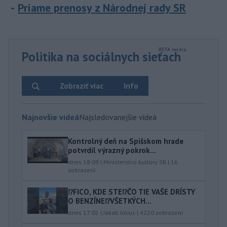
Priame prenosy z Národnej rady SR
Politika na sociálnych sieťach
Zobraziť viac
Info
Najnovšie videá
Najsledovanejšie videá
Kontrolný deň na Spišskom hrade
potvrdil výrazný pokrok...
dnes 18:09
|
Ministerstvo kultúry SR
|
16
zobrazení
⁉️FICO, KDE STE⁉️ČO TIE VAŠE DRÍSTY
O BENZÍNE⁉️VŠETKÝCH...
dnes 17:02
|
Jakab Július
|
4220
zobrazení