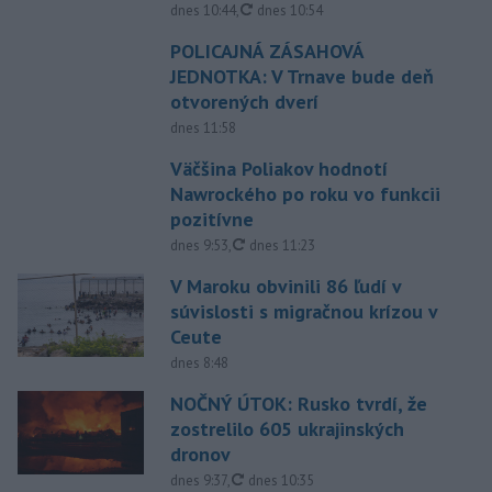
aktualizované
dnes 10:44
,
dnes 10:54
POLICAJNÁ ZÁSAHOVÁ
JEDNOTKA: V Trnave bude deň
otvorených dverí
dnes 11:58
Väčšina Poliakov hodnotí
Nawrockého po roku vo funkcii
pozitívne
aktualizované
dnes 9:53
,
dnes 11:23
V Maroku obvinili 86 ľudí v
súvislosti s migračnou krízou v
Ceute
dnes 8:48
NOČNÝ ÚTOK: Rusko tvrdí, že
zostrelilo 605 ukrajinských
dronov
aktualizované
dnes 9:37
,
dnes 10:35