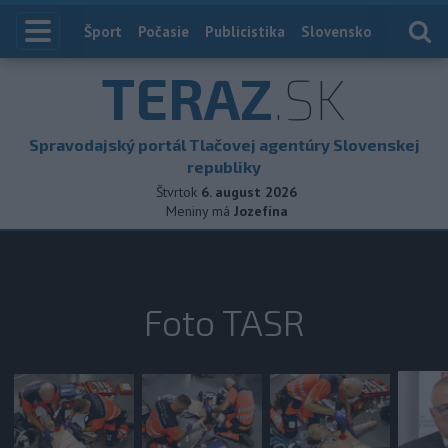
Index
Šport
Počasie
Publicistika
Slovensko
Zahranič
TERAZ
.SK
Spravodajský portál Tlačovej agentúry Slovenskej
republiky
Štvrtok
6. august 2026
Meniny má
Jozefína
Foto TASR