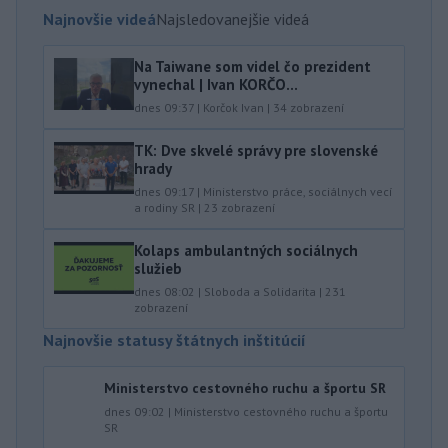
Najnovšie videá
Najsledovanejšie videá
Na Taiwane som videl čo prezident
vynechal | Ivan KORČO...
dnes 09:37
|
Korčok Ivan
|
34
zobrazení
TK: Dve skvelé správy pre slovenské
hrady
dnes 09:17
|
Ministerstvo práce, sociálnych vecí
a rodiny SR
|
23
zobrazení
Kolaps ambulantných sociálnych
služieb
dnes 08:02
|
Sloboda a Solidarita
|
231
zobrazení
Najnovšie statusy štátnych inštitúcií
Ministerstvo cestovného ruchu a športu SR
dnes 09:02
|
Ministerstvo cestovného ruchu a športu
SR