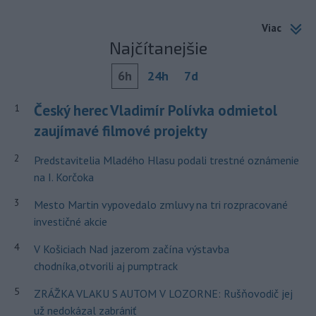
Viac
Najčítanejšie
6h
24h
7d
Český herec Vladimír Polívka odmietol
1
zaujímavé filmové projekty
2
Predstavitelia Mladého Hlasu podali trestné oznámenie
na I. Korčoka
3
Mesto Martin vypovedalo zmluvy na tri rozpracované
investičné akcie
4
V Košiciach Nad jazerom začína výstavba
chodníka,otvorili aj pumptrack
5
ZRÁŽKA VLAKU S AUTOM V LOZORNE: Rušňovodič jej
už nedokázal zabrániť