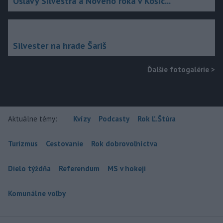
Oslavy Silvestra a Nového roka v Košic...
Silvester na hrade Šariš
Ďalšie fotogalérie
>
Aktuálne témy:
Kvízy
Podcasty
Rok Ľ.Štúra
Turizmus
Cestovanie
Rok dobrovoľníctva
Dielo týždňa
Referendum
MS v hokeji
Komunálne voľby