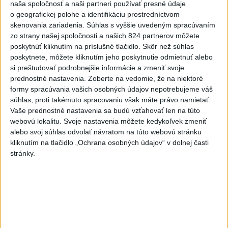
naša spoločnosť a naši partneri používať presné údaje
Pri horúčavách myslite aj na zvieratá.
o geografickej polohe a identifikáciu prostredníctvom
Viete, kedy potrebujú pomoc?
skenovania zariadenia. Súhlas s vyššie uvedeným spracúvaním
zo strany našej spoločnosti a našich 824 partnerov môžete
poskytnúť kliknutím na príslušné tlačidlo. Skôr než súhlas
poskytnete, môžete kliknutím jeho poskytnutie odmietnuť alebo
Správy
si preštudovať podrobnejšie informácie a zmeniť svoje
prednostné nastavenia.
Zoberte na vedomie, že na niektoré
formy spracúvania vašich osobných údajov nepotrebujeme váš
súhlas, proti takémuto spracovaniu však máte právo namietať.
Vaše prednostné nastavenia sa budú vzťahovať len na túto
webovú lokalitu. Svoje nastavenia môžete kedykoľvek zmeniť
alebo svoj súhlas odvolať návratom na túto webovú stránku
kliknutím na tlačidlo „Ochrana osobných údajov“ v dolnej časti
stránky.