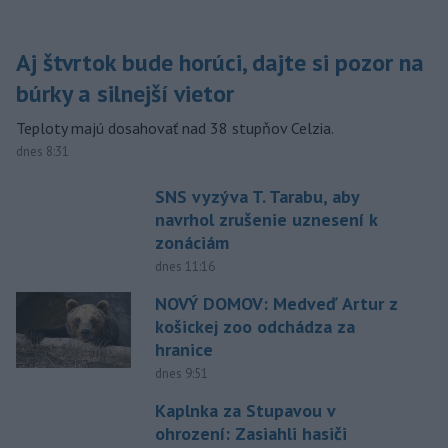
Aj štvrtok bude horúci, dajte si pozor na
búrky a silnejší vietor
Teploty majú dosahovať nad 38 stupňov Celzia.
dnes 8:31
SNS vyzýva T. Tarabu, aby
navrhol zrušenie uznesení k
zonáciám
dnes 11:16
NOVÝ DOMOV: Medveď Artur z
košickej zoo odchádza za
hranice
dnes 9:51
Kaplnka za Stupavou v
ohrození: Zasiahli hasiči