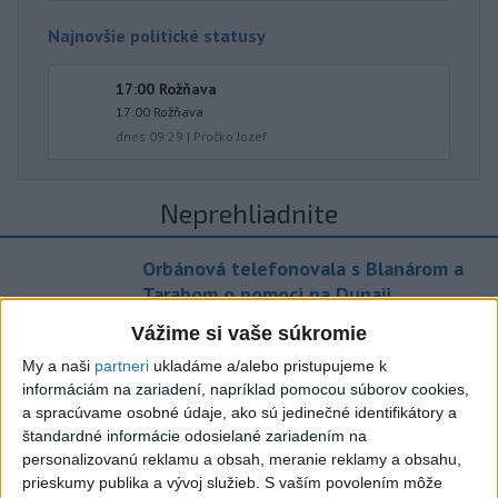
Najnovšie politické statusy
17:00 Rožňava
17:00 Rožňava
dnes 09:29
|
Pročko Jozef
Neprehliadnite
Orbánová telefonovala s Blanárom a
Tarabom o pomoci na Dunaji
Vážime si vaše súkromie
TEPLOTNÝ REKORD NA SLOVENSKU:
My a naši
partneri
ukladáme a/alebo pristupujeme k
Padol v Kamenici nad Hronom
informáciám na zariadení, napríklad pomocou súborov cookies,
a spracúvame osobné údaje, ako sú jedinečné identifikátory a
Filip Kuffa tvrdí, že eurokomisia mu
štandardné informácie odosielané zariadením na
dala za pravdu pri zonácii
personalizovanú reklamu a obsah, meranie reklamy a obsahu,
prieskumy publika a vývoj služieb.
S vaším povolením môže