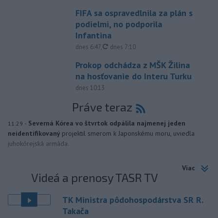
FIFA sa ospravedlnila za plán s
podielmi, no podporila
Infantina
aktualizované
dnes 6:47
,
dnes 7:10
Prokop odchádza z MŠK Žilina
na hosťovanie do Interu Turku
dnes 10:13
Práve teraz
-
Severná Kórea vo štvrtok odpálila najmenej jeden
11:29
neidentifikovaný
projektil smerom k Japonskému moru, uviedla
juhokórejská armáda.
Viac
Videá a prenosy TASR TV
TK Ministra pôdohospodárstva SR R.
Takača