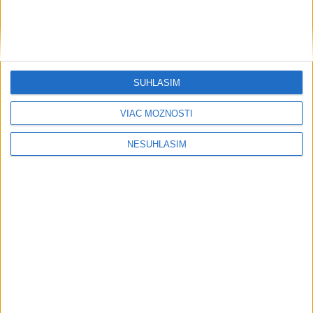
SÚHLASÍM
VIAC MOŽNOSTÍ
NESÚHLASÍM
....