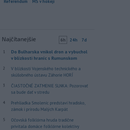
Referendum
MS v hokeji
Najčítanejšie
6h
24h
7d
Do Bulharska vnikol dron a vybuchol
1
v blízkosti hraníc s Rumunskom
2
V blízkosti Vojenského technického a
skúšobného ústavu Záhorie HORÍ
3
ČIASTOČNÉ ZATMENIE SLNKA: Pozorovať
sa bude dať v stredu
4
Prehliadka Smoleníc predstaví hradisko,
zámok i prírodu Malých Karpát
5
Očovská folklórna hruda tradične
privítala domáce folklórne kolektívy