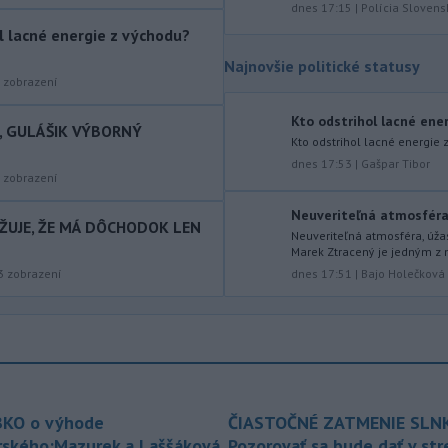
dnes 17:15
|
Polícia Slovens
lezcovi, ktorý vypadol z ferratovej
ol lacné energie z východu?
cesty a poranil si obe kolená.
Najnovšie politické statusy
-
Viac než 275 hasičov nasadili
17:10
zobrazení
na boj s lesným požiarom v
španielskej
Andalúzii. Tamojšie
Kto odstrihol lacné energ
I, GULÁŠIK VÝBORNÝ
orgány tvrdia, že žiadna obytná zóna v
Kto odstrihol lacné energie z
súčasnosti nie je ohrozená, píše TASR
dnes 17:53
|
Gašpar Tibor
podľa správy agentúry AFP.
zobrazení
-
Po nočnom požiari v obci
Neuveriteľná atmosféra, 
17:04
AŽUJE, ŽE MÁ DÔCHODOK LEN
Braväcovo v okrese Brezno, ktorý
Neuveriteľná atmosféra, úža
Marek Ztracený je jedným z 
zasiahol celkovo desať stavieb,
3
zobrazení
dnes 17:51
|
Bajo Holečková
vyhlásila samospráva mimoriadnu
situáciu.
-
V Bratislave sa aktuálne
16:58
tvoria kolóny vozidiel v každom
smere
k festivalu Lovestream.
Usmerňované sú bratislavskou
políciou.
KO o výhode
ČIASTOČNÉ ZATMENIE SLN
rského:Mazurek a Laššáková
Pozorovať sa bude dať v st