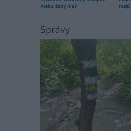
Alebo žeby nie?
majú
Správy