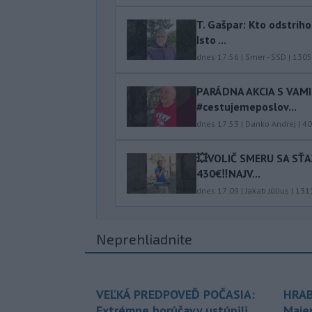
T. Gašpar: Kto odstrih
Isto ...
dnes 17:56
|
Smer - SSD
|
1305
PARÁDNA AKCIA S VAM
#cestujemeposlov...
dnes 17:53
|
Danko Andrej
|
40
💥VOLIČ SMERU SA SŤ
430€‼️NAJV...
dnes 17:09
|
Jakab Július
|
131
Neprehliadnite
VEĽKÁ PREDPOVEĎ POČASIA:
HRAB
Extrémne horúčavy ustúpili.
Maje