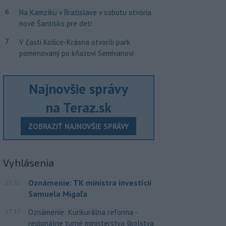
6
Na Kamzíku v Bratislave v sobotu otvoria
nové Šantisko pre deti
7
V časti Košice-Krásna otvorili park
pomenovaný po kňazovi Semivanovi
Najnovšie správy
na Teraz.sk
ZOBRAZIŤ NAJNOVŠIE SPRÁVY
Vyhlásenia
Oznámenie: TK ministra investícií
17:32
Samuela Migaľa
17:17
Oznámenie: Kurikurálna reforma -
regionálne turné ministerstva školstva