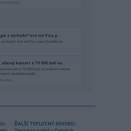
kej republiky
ie z východu? Isto nie Fico, p...
 východu? Isto nie Fico, pani Holečková.
úžasný koncert a 70 000 ľudí na...
sný koncert a 70 000 ľudí na jednom mieste.
mojich najobľúbenejšíc...
 Martina
KA:
ĎALŠÍ TEPLOTNÝ REKORD:
redu
Tentoraz padol v Dolných