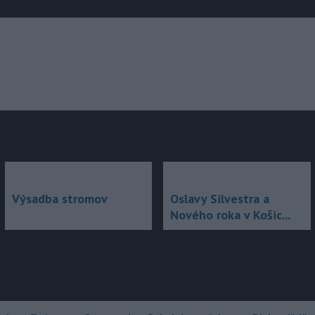
júce
Výsadba stromov
Oslavy Silvestra a
Nového roka v Košic...