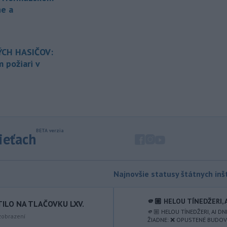
programu podujatia Sahara
ne a
Slovakia 2026 bol
vo Vojenskom
obvode (VO) Záhorie neďaleko
Senice zaznamenaný požiar porastu.
Na mieste prebieha intenzívny zásah s
CH HASIČOV:
cieľom dostať požiar čo najskôr pod
 požiari v
kontrolu a zabrániť jeho ďalšiemu
šíreniu.
-
Typ dronu, ktorý sa zrútil v
18:40
Bulharsku, často využíva
ukrajinská
armáda, uviedlo bulharské
ministerstvo vnútra.
sieťach
-
Horskí záchranári zasahovali
18:36
pri dvoch úrazoch poľských
turistiek
vo Vysokých Tatrách a
Najnovšie statusy štátnych inšt
Pieninách.
🫵🏼 HELOU TÍNEDŽERI, 
-
Na Skalke pri Kremnici
TILO NA TLAČOVKU LXV.
17:17
🫵🏼 HELOU TÍNEDŽERI, AJ D
pomáhali horskí záchranári v
obrazení
ŽIADNE: ❌ OPUSTENÉ BUDOVY,
sobotu
20-ročnému poľskému