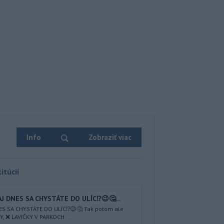
Info
Zobraziť viac
itúcií
AJ DNES SA CHYSTÁTE DO ULÍC⁉️😉🤔...
NES SA CHYSTÁTE DO ULÍC⁉️😉🤔 Tak potom ale
 ❌ LAVIČKY V PARKOCH ...