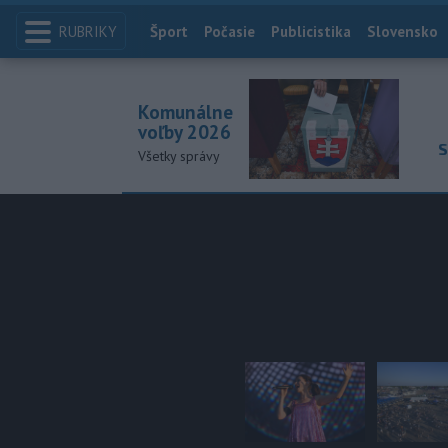
RUBRIKY
Index
Šport
Počasie
Publicistika
Slovensko
Komunálne
voľby 2026
S
Všetky správy