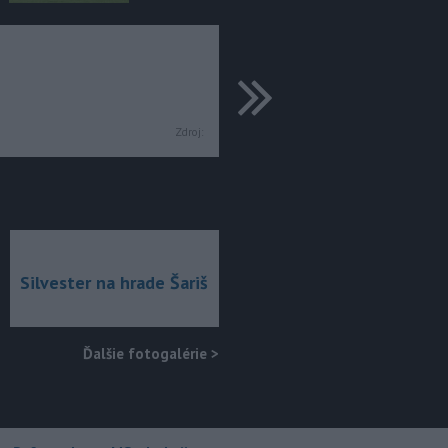
ďalšie
Zdroj:
Silvester na hrade Šariš
Ďalšie fotogalérie
>