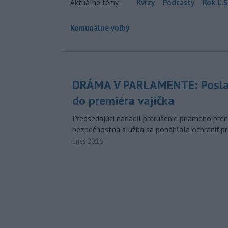
Aktuálne témy:
Kvízy
Podcasty
Rok Ľ.Š
Komunálne voľby
DRÁMA V PARLAMENTE: Posla
do premiéra vajíčka
Predsedajúci nariadil prerušenie priameho pren
bezpečnostná služba sa ponáhľala ochrániť pr
dnes 20:16