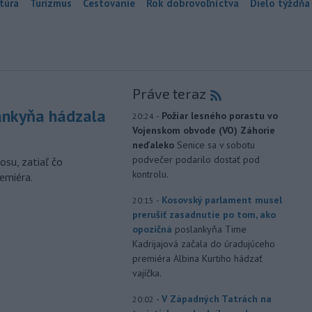
túra
Turizmus
Cestovanie
Rok dobrovoľníctva
Dielo týždňa
Práve teraz
nkyňa hádzala
-
Požiar lesného porastu vo
20:24
Vojenskom obvode (VO) Záhorie
neďaleko
Senice sa v sobotu
podvečer podarilo dostať pod
osu, zatiaľ čo
kontrolu.
emiéra.
-
Kosovský parlament musel
20:15
prerušiť zasadnutie po tom, ako
opozičná
poslankyňa Time
Kadrijajová začala do úradujúceho
premiéra Albina Kurtiho hádzať
vajíčka.
-
V Západných Tatrách na
20:02