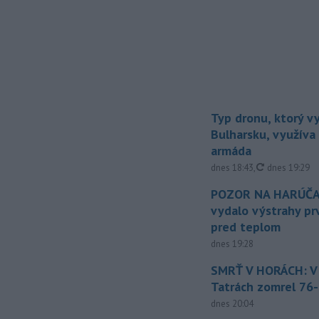
Typ dronu, ktorý v
Bulharsku, využíva 
armáda
aktualizovan
dnes 18:43
,
dnes 19:29
POZOR NA HARÚČA
vydalo výstrahy p
pred teplom
dnes 19:28
SMRŤ V HORÁCH: V
Tatrách zomrel 76-
dnes 20:04