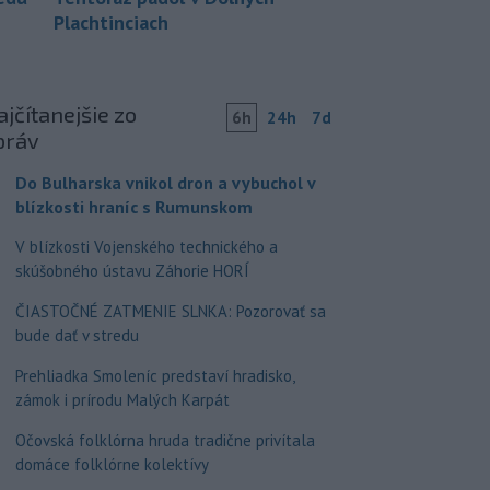
Plachtinciach
jčítanejšie zo
6h
24h
7d
práv
Do Bulharska vnikol dron a vybuchol v
blízkosti hraníc s Rumunskom
V blízkosti Vojenského technického a
skúšobného ústavu Záhorie HORÍ
ČIASTOČNÉ ZATMENIE SLNKA: Pozorovať sa
bude dať v stredu
Prehliadka Smoleníc predstaví hradisko,
zámok i prírodu Malých Karpát
Očovská folklórna hruda tradične privítala
domáce folklórne kolektívy