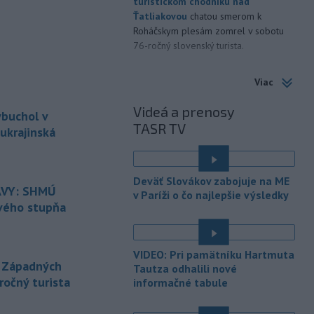
turistickom chodníku nad
Ťatliakovou
chatou smerom k
Roháčskym plesám zomrel v sobotu
76-ročný slovenský turista.
-
Výstrahy prvého stupňa pred
19:26
Viac
vysokými teplotami platia na
západe
aj v nedeľu (9. 8.). Teplota
Videá a prenosy
ybuchol v
tam môže miestami dosiahnuť 33
TASR TV
stupňov Celzia.
ukrajinská
-
Rokovania s Iránom o
19:22
é
Hormuzskom prielive prebiehajú v
Deväť Slovákov zabojuje na ME
pozitívnej
a konštruktívnej atmosfére,
VY: SHMÚ
v Paríži o čo najlepšie výsledky
oznámil Omán.
rvého stupňa
-
Izraelské sily sa údajne
19:19
infiltrovali do libanonskej
dediny
VIDEO: Pri pamätníku Hartmuta
Zawtar al-Gharbíja a vybudovali tam
 Západných
Tautza odhalili nové
val. Dedina je súčasťou tzv. pilotných
ročný turista
informačné tabule
zón, izraelská armáda sa z nej v júli
stiahla a kontrolu prevzala libanonská