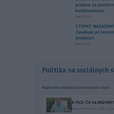
prielive sú pozitív
konštruktívne
dnes 19:24
STOVKY NASADENÝ
Zasahujú pri lesnom
Andalúzii
dnes 17:13
Politika na sociálnych 
Najnovšie videá
Najsledovanejšie videá
R. FICO: ČO SA NEZMES
dnes 18:24
|
Smer - SSD
|
123
z