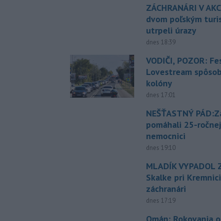
ZÁCHRANÁRI V AKCI
dvom poľským turi
utrpeli úrazy
dnes 18:39
VODIČI, POZOR: Fes
Lovestream spôsobu
kolóny
dnes 17:01
NEŠŤASTNÝ PÁD:Zá
pomáhali 25-ročnej
nemocnici
dnes 19:10
MLADÍK VYPADOL Z
Skalke pri Kremnic
záchranári
dnes 17:19
Omán: Rokovania 