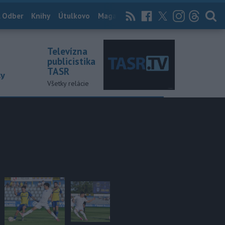
 Odber
Knihy
Útulkovo
Magazín
News Now
Archív
TASR
Televízna
publicistika
TASR
ky
Všetky relácie