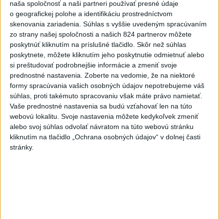
Pozorovať sa bude dať v stredu
naša spoločnosť a naši partneri používať presné údaje
o geografickej polohe a identifikáciu prostredníctvom
skenovania zariadenia. Súhlas s vyššie uvedeným spracúvaním
ĎALŠÍ TEPLOTNÝ REKORD: Tentoraz
zo strany našej spoločnosti a našich 824 partnerov môžete
padol v Dolných Plachtinciach
poskytnúť kliknutím na príslušné tlačidlo. Skôr než súhlas
poskytnete, môžete kliknutím jeho poskytnutie odmietnuť alebo
si preštudovať podrobnejšie informácie a zmeniť svoje
V Budapešti opäť padol teplotný
prednostné nastavenia.
Zoberte na vedomie, že na niektoré
rekord, tretí za päť týždňov
formy spracúvania vašich osobných údajov nepotrebujeme váš
súhlas, proti takémuto spracovaniu však máte právo namietať.
Vaše prednostné nastavenia sa budú vzťahovať len na túto
webovú lokalitu. Svoje nastavenia môžete kedykoľvek zmeniť
Správy
alebo svoj súhlas odvolať návratom na túto webovú stránku
kliknutím na tlačidlo „Ochrana osobných údajov“ v dolnej časti
stránky.