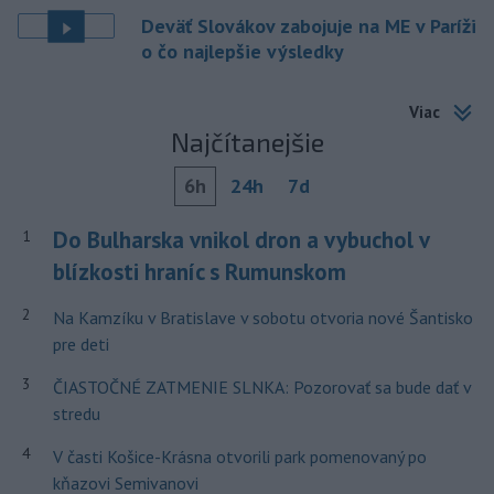
Deväť Slovákov zabojuje na ME v Paríži
o čo najlepšie výsledky
Viac
Najčítanejšie
6h
24h
7d
Do Bulharska vnikol dron a vybuchol v
1
blízkosti hraníc s Rumunskom
2
Na Kamzíku v Bratislave v sobotu otvoria nové Šantisko
pre deti
3
ČIASTOČNÉ ZATMENIE SLNKA: Pozorovať sa bude dať v
stredu
4
V časti Košice-Krásna otvorili park pomenovaný po
kňazovi Semivanovi