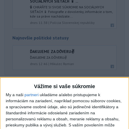
SOCIÁLNYCH SIEŤACH 📱 ...
🔒 CHRÁŇTE SI SVOJE SÚKROMIE NA SOCIÁLNYCH
SIEŤACH 📱 Fotografie z dovolenky, informácie o tom,
kde sa práve nachádzate...
dnes 11:38
|
Polícia Slovenskej republiky
Najnovšie politické statusy
ĎAKUJEME ZA DÔVERU✌️
ĎAKUJEME ZA DÔVERU✌️
dnes 12:46
|
Mikulec Roman
Neprehliadnite
Vážime si vaše súkromie
My a naši
partneri
ukladáme a/alebo pristupujeme k
HRABKO o výhode
informáciám na zariadení, napríklad pomocou súborov cookies,
Majerského:Mazurek a Laššáková majú
a spracúvame osobné údaje, ako sú jedinečné identifikátory a
rovnakých voličov
štandardné informácie odosielané zariadením na
personalizovanú reklamu a obsah, meranie reklamy a obsahu,
ČIASTOČNÉ ZATMENIE SLNKA:
prieskumy publika a vývoj služieb.
S vaším povolením môže