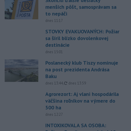
Skončili ďalšie desiatky
menších pôšt, samosprávam sa
to nepáči
dnes 11:17
STOVKY EVAKUOVANÝCH: Požiar
sa šíril blízko dovolenkovej
destinácie
dnes 15:01
Poslanecký klub Tiszy nominuje
na post prezidenta Andrása
Baku
aktualizované
dnes 13:44
,
dnes 13:59
Agrorezort: Aj vlani hospodárila
väčšina roľníkov na výmere do
500 ha
dnes 12:27
INTOXIKOVALA SA OSOBA: