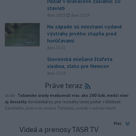
Požiar v Braväcove zasiahol 10
stavieb
aktualizované
dnes 10:13
,
dnes 12:19
Na západe sú miestami vydané
výstrahy prvého stupňa pred
horúčavami
dnes 11:21
Slovenská miešaná štafeta
siedma, zlato pre Nemcov
dnes 12:19
Práve teraz
-
Talianske úrady evakuovali viac ako 200 ľudí, medzi nimi
15:00
aj desiatky
dovolenkárov, pre rozsiahly lesný požiar v blízkosti
Gardského jazera na severe Talianska, uviedli v sobotu hasiči.
Viac
Videá a prenosy TASR TV