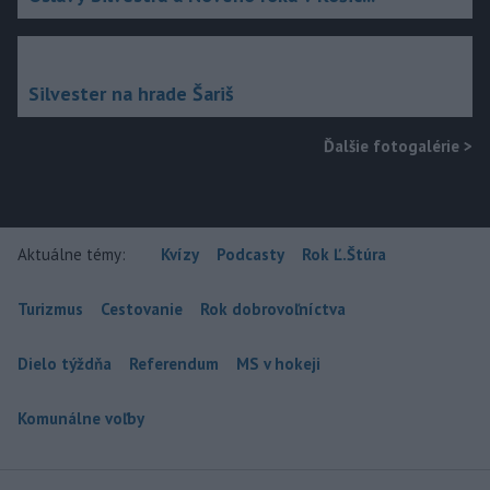
Silvester na hrade Šariš
Ďalšie fotogalérie
>
Aktuálne témy:
Kvízy
Podcasty
Rok Ľ.Štúra
Turizmus
Cestovanie
Rok dobrovoľníctva
Dielo týždňa
Referendum
MS v hokeji
Komunálne voľby