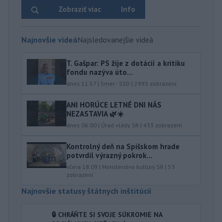
Zobraziť viac
Info
Najnovšie videá
Najsledovanejšie videá
T. Gašpar: PS žije z dotácií a kritiku
fondu nazýva úto...
dnes 11:57
|
Smer - SSD
|
2993
zobrazení
ANI HORÚCE LETNÉ DNI NÁS
NEZASTAVIA 🌿☀️
dnes 06:00
|
Úrad vlády SR
|
433
zobrazení
Kontrolný deň na Spišskom hrade
potvrdil výrazný pokrok...
včera 18:09
|
Ministerstvo kultúry SR
|
53
zobrazení
Najnovšie statusy štátnych inštitúcií
🔒 CHRÁŇTE SI SVOJE SÚKROMIE NA