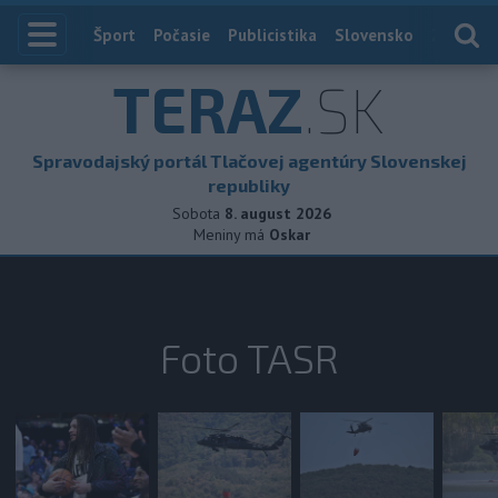
Index
Šport
Počasie
Publicistika
Slovensko
Zahranič
TERAZ
.SK
Spravodajský portál Tlačovej agentúry Slovenskej
republiky
Sobota
8. august 2026
Meniny má
Oskar
Foto TASR