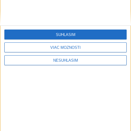
SÚHLASÍM
VIAC MOŽNOSTÍ
NESÚHLASÍM
....