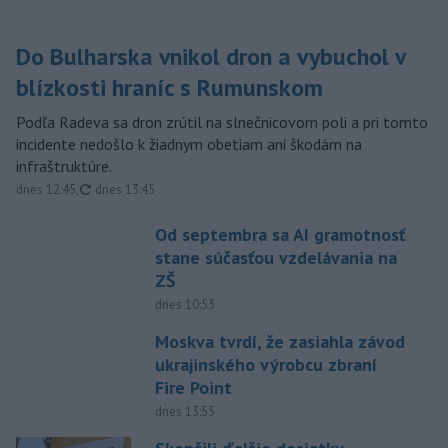
Do Bulharska vnikol dron a vybuchol v
blízkosti hraníc s Rumunskom
Podľa Radeva sa dron zrútil na slnečnicovom poli a pri tomto
incidente nedošlo k žiadnym obetiam ani škodám na
infraštruktúre.
aktualizované
dnes 12:45
,
dnes 13:45
Od septembra sa AI gramotnosť
stane súčasťou vzdelávania na
ZŠ
dnes 10:53
Moskva tvrdí, že zasiahla závod
ukrajinského výrobcu zbraní
Fire Point
dnes 13:55