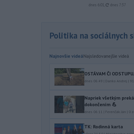
aktualizované
dnes 6:01
,
dnes 7:37
Politika na sociálnych 
Najnovšie videá
Najsledovanejšie videá
OSTÁVAM ČI ODSTUPUJEM
dnes 06:49
|
Danko Andrej
|
91
Napriek všetkým preká
dokončením 💪
dnes 06:11
|
Ferenčák Ján
|
0
z
TK: Rodinná karta
včera 21:50
|
Ministerstvo prác