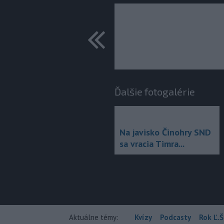
predchádza
Ďalšie fotogalérie
Na javisko Činohry SND
sa vracia Timra...
Aktuálne témy:
Kvízy
Podcasty
Rok Ľ.Š