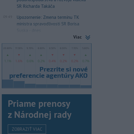
SR Richarda Takáča
09:49
Upozornenie: Zmena termínu TK
ministra spravodlivosti SR Borisa
Suska - dnes
Viac
Priame prenosy
z Národnej rady
ZOBRAZIŤ VIAC