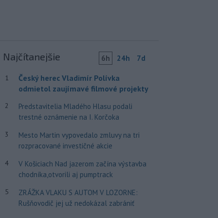
Najčítanejšie
6h
24h
7d
Český herec Vladimír Polívka
1
odmietol zaujímavé filmové projekty
2
Predstavitelia Mladého Hlasu podali
trestné oznámenie na I. Korčoka
3
Mesto Martin vypovedalo zmluvy na tri
rozpracované investičné akcie
4
V Košiciach Nad jazerom začína výstavba
chodníka,otvorili aj pumptrack
5
ZRÁŽKA VLAKU S AUTOM V LOZORNE:
Rušňovodič jej už nedokázal zabrániť