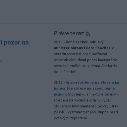
Práve teraz
si pozor na
-
Končiaci kolumbijský
09:15
minister obrany Pedro Sánchez v
stredu
vystríhal pred možnými
teroristickými činmi počas inaugurácie
a.
novozvoleného prezidenta Abelarda
de la Espriellu.
-
Aj štvrtok bude na Slovensku
08:31
horúci. Pre okresy na západnom a
južnom
Slovensku a niektoré okresy v
strede a na východe krajiny vydal
Slovenský hydrometeorologický ústav
(SHMÚ) výstrahy tretieho stupňa pred
vysokými teplotami.