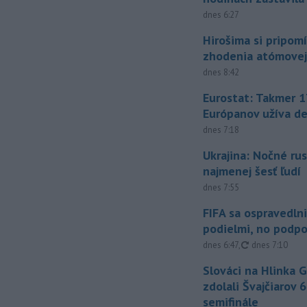
dnes 6:27
Hirošima si pripomí
zhodenia atómove
dnes 8:42
Eurostat: Takmer 1
Európanov užíva d
dnes 7:18
Ukrajina: Nočné rus
najmenej šesť ľudí
dnes 7:55
FIFA sa ospravedlni
podielmi, no podpo
aktualizované
dnes 6:47
,
dnes 7:10
Slováci na Hlinka 
zdolali Švajčiarov 6
semifinále