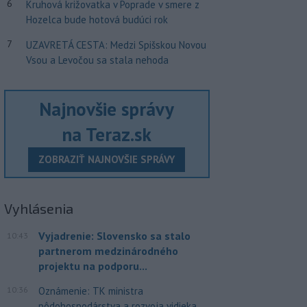
6
Kruhová križovatka v Poprade v smere z
Hozelca bude hotová budúci rok
7
UZAVRETÁ CESTA: Medzi Spišskou Novou
Vsou a Levočou sa stala nehoda
Najnovšie správy
na Teraz.sk
ZOBRAZIŤ NAJNOVŠIE SPRÁVY
Vyhlásenia
Vyjadrenie: Slovensko sa stalo
10:43
partnerom medzinárodného
projektu na podporu...
10:36
Oznámenie: TK ministra
pôdohospodárstva a rozvoja vidieka