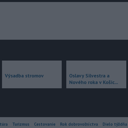
júce
Výsadba stromov
Oslavy Silvestra a
Nového roka v Košic...
túra
Turizmus
Cestovanie
Rok dobrovoľníctva
Dielo týždňa