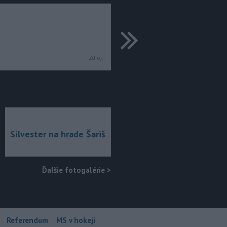
ďalšie
Zdroj:
Silvester na hrade Šariš
Ďalšie fotogalérie
>
Referendum
MS v hokeji