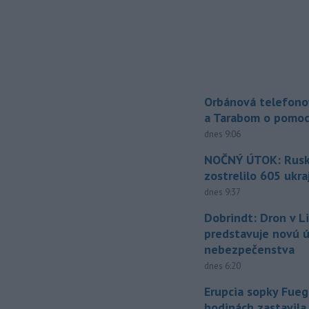
Orbánová telefono
a Tarabom o pomoc
dnes 9:06
NOČNÝ ÚTOK: Rusko
zostrelilo 605 ukr
dnes 9:37
Dobrindt: Dron v L
predstavuje novú 
nebezpečenstva
dnes 6:20
Erupcia sopky Fueg
hodinách zastavila