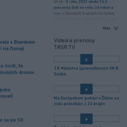
-
V roku 2025 okolo 16,5
07:18
percenta ľudí vo veku 16 rokov a
viac v
členských krajinách Európskej
únie (EÚ) denne užívalo tabak a s ním
súvisiace výrobky.
Viac
-
Vedenie Medzinárodnej
06:47
Videá a prenosy
vala s Blanárom
futbalovej federácie (FIFA) sa
TASR TV
ospravedlnilo v
súvislosti s
i na Dunaji
kontroverzným plánom predať
podiely na budúcich ziskoch z
 tvrdí, že
majstrovstiev sveta súkromným
TK Ministra spravodlivosti SR B.
investorom. Na stretnutí v Rabate
ajinských dronov
Suska
členovia FIFA plne podporili
prezidenta Gianniho Infantina.
ipsku
-
Americký štát Nové Mexiko v
06:06
úroveň
Na Európskom pohári v Žiline sa
stredu zažaloval ministerstvo
zídu pretekári z 25 krajín
spravodlivosti USA a povereného
ministra Todda Blanchea. Tvrdí, že
federálne úrady mu bránia vo
o sa po 50
vyšetrovaní sexuálnych trestných činov