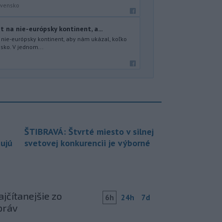
ovensko
t na nie-európsky kontinent, a...
a nie-európsky kontinent, aby nám ukázal, koľko
nsko. V jednom...
ŠTIBRAVÁ: Štvrté miesto v silnej
bujú
svetovej konkurencii je výborné
jčítanejšie zo
6h
24h
7d
práv