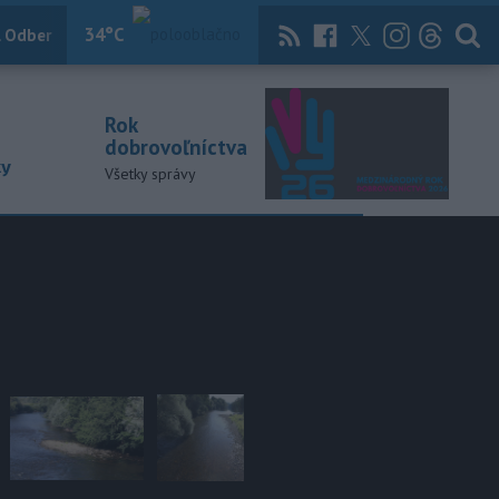
34
°C
 Odber
Knihy
Útulkovo
Magazín
News Now
Archív
TASR
Rok
dobrovoľníctva
ky
Všetky správy