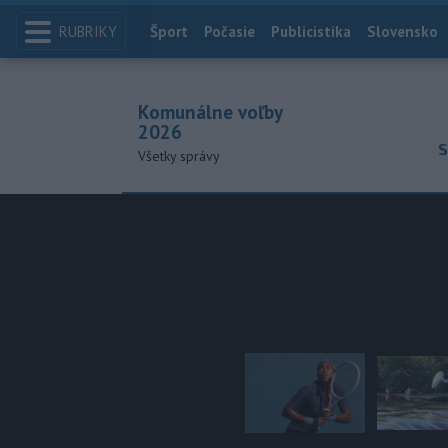
RUBRIKY
Index
Šport
Počasie
Publicistika
Slovensko
Komunálne voľby
2026
S
Všetky správy