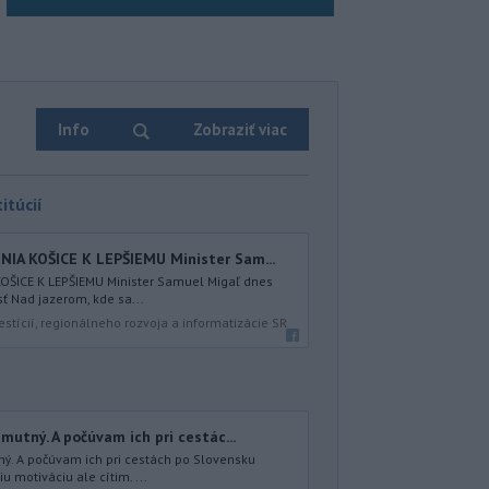
Info
Zobraziť viac
itúcií
IA KOŠICE K LEPŠIEMU Minister Sam...
ŠICE K LEPŠIEMU Minister Samuel Migaľ dnes
sť Nad jazerom, kde sa...
estícií, regionálneho rozvoja a informatizácie SR
mutný. A počúvam ich pri cestác...
ný. A počúvam ich pri cestách po Slovensku
 motiváciu ale cítim. ...