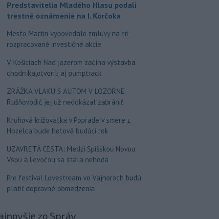
Predstavitelia Mladého Hlasu podali
trestné oznámenie na I. Korčoka
Mesto Martin vypovedalo zmluvy na tri
rozpracované investičné akcie
V Košiciach Nad jazerom začína výstavba
chodníka,otvorili aj pumptrack
ZRÁŽKA VLAKU S AUTOM V LOZORNE:
Rušňovodič jej už nedokázal zabrániť
Kruhová križovatka v Poprade v smere z
Hozelca bude hotová budúci rok
UZAVRETÁ CESTA: Medzi Spišskou Novou
Vsou a Levočou sa stala nehoda
Pre festival Lovestream vo Vajnoroch budú
platiť dopravné obmedzenia
ajnovšie
zo Správ