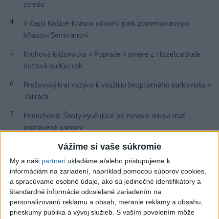
stredu
4
V časti Košice-Krásna otvorili park pomenovaný po
kňazovi Semivanovi
5
Kruhová križovatka v Poprade v smere z Hozelca bude
hotová budúci rok
6
Prešovský kraj vyzýva k využitiu bezplatného parkoviska v
Tatrách
7
Fridrichová: Školy vyučujúce po novom musia mať
pripravené osnovy
Vážime si vaše súkromie
Najnovšie správy na Teraz.sk
My a naši
partneri
ukladáme a/alebo pristupujeme k
informáciám na zariadení, napríklad pomocou súborov cookies,
Vyhlásenia
a spracúvame osobné údaje, ako sú jedinečné identifikátory a
Priame prenosy z Národnej rady SR
štandardné informácie odosielané zariadením na
personalizovanú reklamu a obsah, meranie reklamy a obsahu,
prieskumy publika a vývoj služieb.
S vaším povolením môže