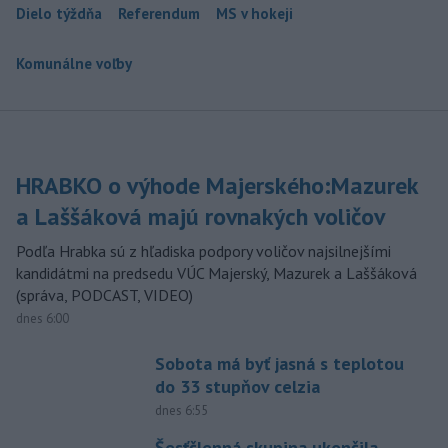
Dielo týždňa
Referendum
MS v hokeji
Komunálne voľby
HRABKO o výhode Majerského:Mazurek
a Laššáková majú rovnakých voličov
Podľa Hrabka sú z hľadiska podpory voličov najsilnejšími
kandidátmi na predsedu VÚC Majerský, Mazurek a Laššáková
(správa, PODCAST, VIDEO)
dnes 6:00
Sobota má byť jasná s teplotou
do 33 stupňov celzia
dnes 6:55
Šesťčlenná skupina ukončila