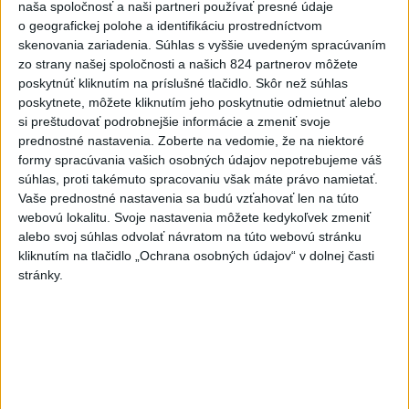
naša spoločnosť a naši partneri používať presné údaje
o geografickej polohe a identifikáciu prostredníctvom
Politika na sociálnych sieťach
skenovania zariadenia. Súhlas s vyššie uvedeným spracúvaním
zo strany našej spoločnosti a našich 824 partnerov môžete
poskytnúť kliknutím na príslušné tlačidlo. Skôr než súhlas
Zobraziť viac
Info
poskytnete, môžete kliknutím jeho poskytnutie odmietnuť alebo
si preštudovať podrobnejšie informácie a zmeniť svoje
prednostné nastavenia.
Zoberte na vedomie, že na niektoré
Najnovšie videá
Najsledovanejšie videá
formy spracúvania vašich osobných údajov nepotrebujeme váš
súhlas, proti takémuto spracovaniu však máte právo namietať.
Kontrolný deň na Spišskom hrade
Vaše prednostné nastavenia sa budú vzťahovať len na túto
potvrdil výrazný pokrok...
webovú lokalitu. Svoje nastavenia môžete kedykoľvek zmeniť
včera 18:09
|
Ministerstvo kultúry SR
|
26
alebo svoj súhlas odvolať návratom na túto webovú stránku
zobrazení
kliknutím na tlačidlo „Ochrana osobných údajov“ v dolnej časti
stránky.
⁉️FICO, KDE STE⁉️ČO TIE VAŠE DRÍSTY
O BENZÍNE⁉️VŠETKÝCH...
včera 17:02
|
Jakab Július
|
8713
zobrazení
Taraba: Rozvíjame všetky kúty
Slovenska
včera 16:57
|
Taraba Tomáš
|
5448
zobrazení