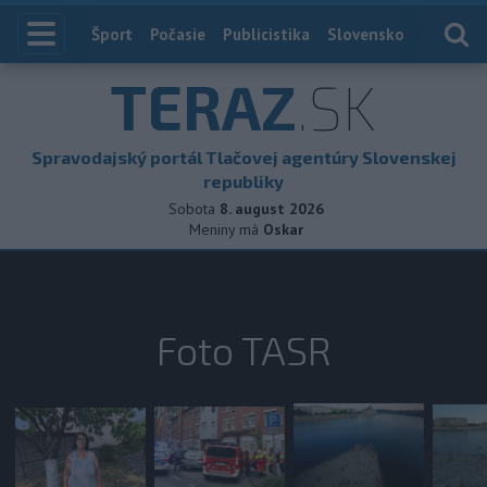
Index
Šport
Počasie
Publicistika
Slovensko
Zahranič
TERAZ
.SK
Spravodajský portál Tlačovej agentúry Slovenskej
republiky
Sobota
8. august 2026
Meniny má
Oskar
Foto TASR