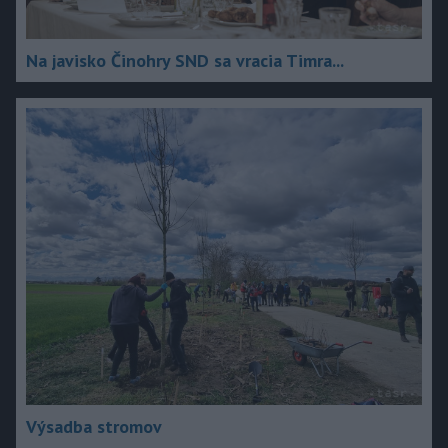
Na javisko Činohry SND sa vracia Timra...
Výsadba stromov