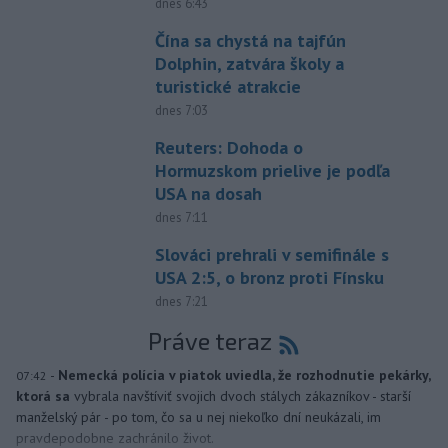
dnes 6:43
Čína sa chystá na tajfún
Dolphin, zatvára školy a
turistické atrakcie
dnes 7:03
Reuters: Dohoda o
Hormuzskom prielive je podľa
USA na dosah
dnes 7:11
Slováci prehrali v semifinále s
USA 2:5, o bronz proti Fínsku
dnes 7:21
Práve teraz
-
Nemecká polícia v piatok uviedla, že rozhodnutie pekárky,
07:42
ktorá sa
vybrala navštíviť svojich dvoch stálych zákazníkov - starší
manželský pár - po tom, čo sa u nej niekoľko dní neukázali, im
pravdepodobne zachránilo život.