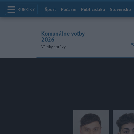
RUBRIKY
Index
Šport
Počasie
Publicistika
Slovensko
Komunálne voľby
2026
S
Všetky správy