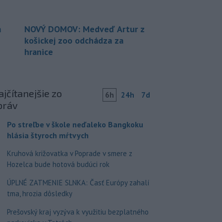
a
NOVÝ DOMOV: Medveď Artur z
košickej zoo odchádza za
hranice
jčítanejšie zo
6h
24h
7d
práv
Po streľbe v škole neďaleko Bangkoku
hlásia štyroch mŕtvych
Kruhová križovatka v Poprade v smere z
Hozelca bude hotová budúci rok
ÚPLNÉ ZATMENIE SLNKA: Časť Európy zahalí
tma, hrozia dôsledky
Prešovský kraj vyzýva k využitiu bezplatného