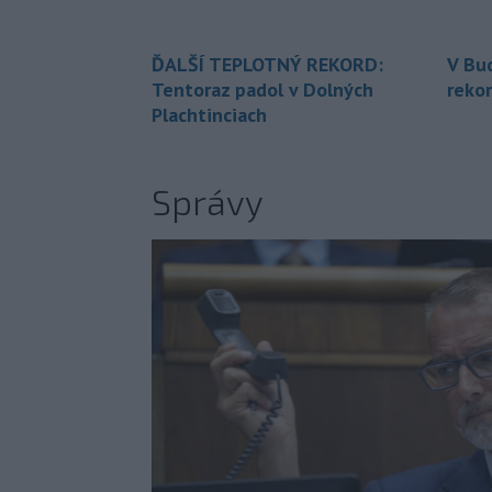
ĎALŠÍ TEPLOTNÝ REKORD:
V Bu
Tentoraz padol v Dolných
rekor
Plachtinciach
Správy