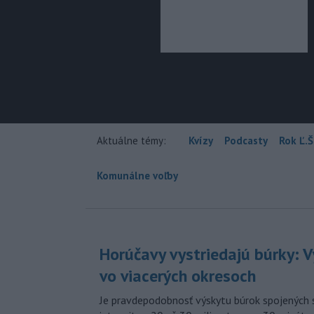
Aktuálne témy:
Kvízy
Podcasty
Rok Ľ.Š
Komunálne voľby
Horúčavy vystriedajú búrky: V
vo viacerých okresoch
Je pravdepodobnosť výskytu búrok spojených 