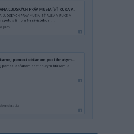
NA ĽUDSKÝCH PRÁV MUSIA ÍSŤ RUKA V...
ĽUDSKÝCH PRÁV MUSIA ÍSŤ RUKA V RUKE. V
 spolu s tímom Nezávislého m...
a práv
tárnej pomoci občanom postihnutým...
ej pomoci občanom postihnutým búrkami a
a demokracia