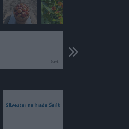
ďalšie
Zdroj:
Silvester na hrade Šariš