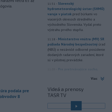
 nárazmi vetra 65 až
-
Slovenský
11:51
lógovia.
hydrometeorologický ústav (SHMÚ)
varuje v piatok
pred búrkami vo
viacerých okresoch stredného a
východného Slovenska. Vydal preto
výstrahu prvého stupňa.
-
Ministerstvo vnútra (MV) SR
11:18
požiada Národný bezpečnostný
úrad
(NBÚ) o nezávislé odborné posúdenie
dodaných radarových zariadení, ktoré
sú v pilotnej prevádzke.
-
Pre pretrvávajúce sucho,
11:03
horúčavy a nedostatok pitnej vody
Viac
boli do odvolania vyhlásené
mimoriadne situácie v obciach Nižný
Videá a prenosy
úra podala pre
Čaj a Vyšný Čaj v okrese Košice-okolie.
TASR TV
 obvodov 8
-
Od piatku do nedele (9. 8.)
10:59
do ukončenia premávky bude z
dôvodu
hudobného festivalu