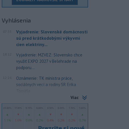
Vyhlásenia
Vyjadrenie: Slovenské domácnosti
07:55
sú pred krátkodobými výkyvmi
cien elektriny...
18:12
Vyjadrenie: MZVEZ: Slovensko chce
využiť EXPO 2027 v Belehrade na
podporu...
12:26
Oznámenie: TK ministra práce,
sociálnych vecí a rodiny SR Erika
Tomáša
Viac