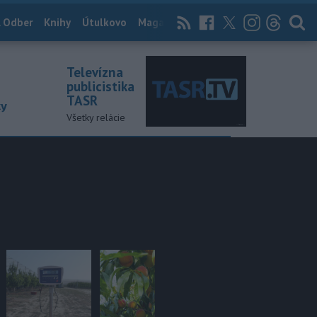
 Odber
Knihy
Útulkovo
Magazín
News Now
Archív
TASR
Televízna
publicistika
TASR
ky
Všetky relácie