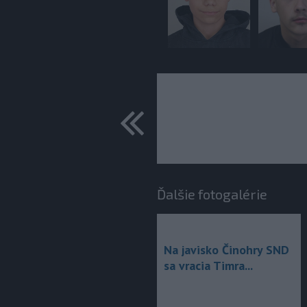
predchádza
Ďalšie fotogalérie
Na javisko Činohry SND
sa vracia Timra...