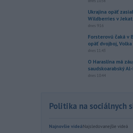
dnes 10:58
Ukrajina opäť zasia
Wildberries v Jeka
dnes 9:16
Forsterovú čaká v
opäť dvojboj, Volka
dnes 11:43
O Haraslína má zá
saudskoarabský Al
dnes 10:44
Politika na sociálnych 
Najnovšie videá
Najsledovanejšie videá