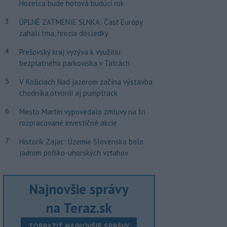
Hozelca bude hotová budúci rok
3
ÚPLNÉ ZATMENIE SLNKA: Časť Európy
zahalí tma, hrozia dôsledky
4
Prešovský kraj vyzýva k využitiu
bezplatného parkoviska v Tatrách
5
V Košiciach Nad jazerom začína výstavba
chodníka,otvorili aj pumptrack
6
Mesto Martin vypovedalo zmluvy na tri
rozpracované investičné akcie
7
Historik Zajac: Územie Slovenska bolo
jadrom poľsko-uhorských vzťahov
Najnovšie správy
na Teraz.sk
ZOBRAZIŤ NAJNOVŠIE SPRÁVY