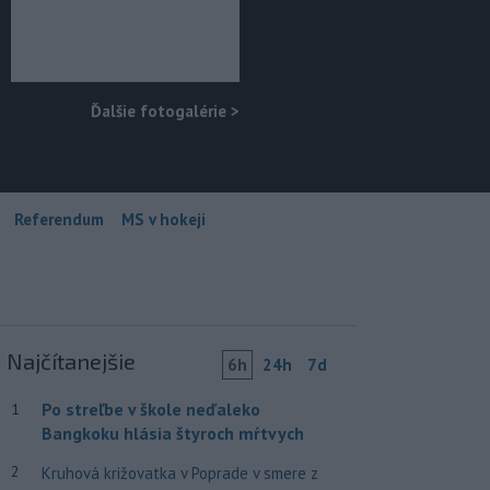
Ďalšie fotogalérie
>
Referendum
MS v hokeji
Najčítanejšie
6h
24h
7d
Po streľbe v škole neďaleko
1
Bangkoku hlásia štyroch mŕtvych
2
Kruhová križovatka v Poprade v smere z