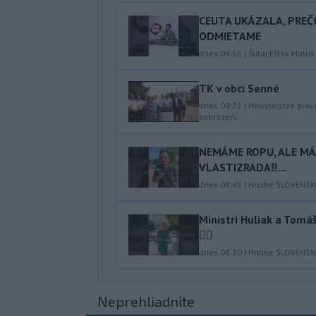
CEUTA UKÁZALA, PREČ
ODMIETAME
dnes 09:56
|
Šutaj Eštok Matúš
TK v obci Senné
dnes 09:22
|
Ministerstvo prác
zobrazení
NEMÁME ROPU, ALE MÁM
VLASTIZRADA‼️...
dnes 08:45
|
Hnutie SLOVENS
Ministri Huliak a Tom
🤦‍♂️
dnes 08:30
|
Hnutie SLOVENS
Neprehliadnite