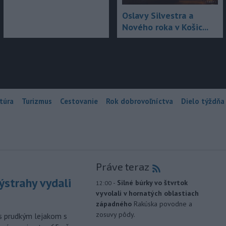
Oslavy Silvestra a
Nového roka v Košic...
túra
Turizmus
Cestovanie
Rok dobrovoľníctva
Dielo týždňa
Práve teraz
ýstrahy vydali
-
Silné búrky vo štvrtok
12:00
vyvolali v hornatých oblastiach
západného
Rakúska povodne a
zosuvy pôdy.
s prudkým lejakom s