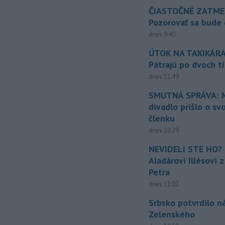
ČIASTOČNÉ ZATME
Pozorovať sa bude 
dnes 9:40
ÚTOK NA TAXIKÁRA
Pátrajú po dvoch t
dnes 11:49
SMUTNÁ SPRÁVA: M
divadlo prišlo o sv
členku
dnes 10:29
NEVIDELI STE HO? 
Aladárovi Illésovi 
Petra
dnes 11:02
Srbsko potvrdilo n
Zelenského