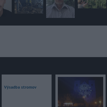
júce
Výsadba stromov