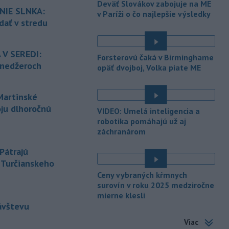
Deväť Slovákov zabojuje na ME
Lovestream na starom letisku v
NIE SLNKA:
v Paríži o čo najlepšie výsledky
bratislavských Vajnoroch upravená
dať v stredu
organizácia MHD v oblasti Vajnôr.
-
Slovenský futbalista Lukáš
10:44
 V SEREDI:
Forsterovú čaká v Birminghame
Haraslín môže v najbližšom období
ínedžeroch
opäť dvojboj, Volka piate ME
zmeniť
klubovú adresu. O 30-ročného
stredopoliara Sparty Praha sa podľa
portálu isport.cz zaujíma
artinské
saudskoarabský Al-Fateh.
oju dlhoročnú
VIDEO: Umelá inteligencia a
-
Vo veku 94 rokov zomrela 29.
robotika pomáhajú už aj
10:23
júla 2026 herečka a dlhoročná
záchranárom
členka
Slovenského komorného
Pátrajú
divadla (SKD) v Martine Helena
z Turčianskeho
Sudická.
Ceny vybraných kŕmnych
-
Národná diaľničná
10:15
surovín v roku 2025 medziročne
spoločnosť (NDS) ukončila výmenu
mierne klesli
mostného
záveru na ľavej strane
ávštevu
mosta Lanfranconi, ktorý je súčasťou
Viac
bratislavskej diaľnice D2.