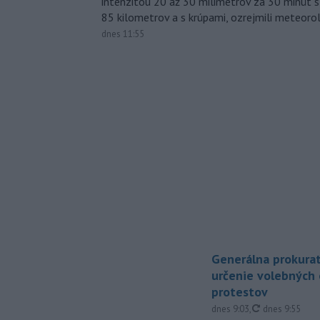
intenzitou 20 až 30 milimetrov za 30 minút s
85 kilometrov a s krúpami, ozrejmili meteoro
dnes 11:55
Generálna prokurat
určenie volebných
protestov
aktualizované
dnes 9:03
,
dnes 9:55