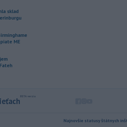
-
Počet potvrdených prípadov
10:02
hla sklad
nákazy vírusovým ochorením
ebola
terinburgu
v Konžskej demokratickej republike
(KDR) presiahol hranicu 4000.
 Birminghame
-
V stredu sa bude dať
09:24
 piate ME
pozorovať čiastočné zatmenie
Slnka i
maximum roja Perzeidy
ujem
-
Generálna prokuratúra SR
09:01
-Fateh
podala v súvislosti s určením
volebných
obvodov celkovo osem
protestov prokurátora, a to proti
piatim uzneseniam mestských
zastupiteľstiev a trom uzneseniam
zastupiteľstiev samosprávnych krajov.
sieťach
-
Predseda Národnej rady SR
08:41
Richard Raši (Hlas-SD) odsudzuje
útok na
mladých ľudí zo zahraničia,
Najnovšie statusy štátnych inšt
ktorý sa stal v Nitre. Verí, že polícia