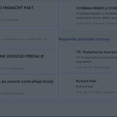
páchateľov nájde a za tento čin
ponesú následky.
O MIGRAČNÝ PAKT
OCHRANA HRANÍC A OCHRA
OCHRANA HRANÍC A OCHRANA 
-
Teploty na Slovensku v
08:08
uplynulých dvoch dňoch som
|
4
zobrazení
piatok klesnú. Výstrahy prvého
dnes 09:34
|
Verejný ochranc
stupňa platia
len pre južné okresy.
Informuje o tom Slovenský
Najnovšie politické statusy
hydrometeorologický ústav (SHMÚ) na
e, sociálnych vecí a rodiny SR
|
32
svojom webe. V Košickom kraji varuje
pred silným vetrom.
TK: Poskytnutie humani
E VODU‼️JEJ PREDAJ JE
TK: Poskytnutie humanitárn
-
Japonsko nariadilo evakuáciu
07:10
krupobitím.
približne 260.000 obyvateľov
dnes 09:05
|
Tomáš Erik
KO
|
569
zobrazení
juhozápadných častí krajiny v dôsledku
tajfúnu Dolphin, ktorý sa k tomuto
áš po novom zachraňujú hrady
Richard Raši
regiónu pomaly približuje. Úrady
Richard Raši
zároveň v piatok zrušili viac ako 500
letov.
dnes 08:53
|
HLAS - sociáln
KO
|
899
zobrazení
-
Talianska polícia oznámila,
06:02
že rozbila sieť prevádzačov,
ktorí z
Alžírska dopravovali migrantov na