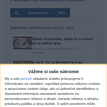
Zobraziť viac
Info
Najnovšie videá
Najsledovanejšie videá
Oľano v karanténe, alebo čo sa stane,
ak sa niekto spoj...
dnes 05:00
|
Michelko Roman
|
12111
zobrazení
R. FICO: ČO SA NEZMESTILO NA
TLAČOVKU LXV.
Vážime si vaše súkromie
včera 18:24
|
Smer - SSD
|
24299
zobrazení
My a naši
partneri
ukladáme a/alebo pristupujeme k
T. Gašpar: Kto odstrihol lacné energie
informáciám na zariadení, napríklad pomocou súborov cookies,
z východu? Isto ...
a spracúvame osobné údaje, ako sú jedinečné identifikátory a
včera 17:56
|
Smer - SSD
|
14956
zobrazení
štandardné informácie odosielané zariadením na
personalizovanú reklamu a obsah, meranie reklamy a obsahu,
Najnovšie statusy štátnych inštitúcií
prieskumy publika a vývoj služieb.
S vaším povolením môže