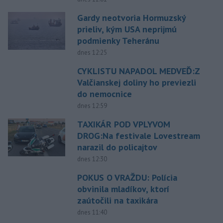
Gardy neotvoria Hormuzský
prieliv, kým USA neprijmú
podmienky Teheránu
dnes 12:25
CYKLISTU NAPADOL MEDVEĎ:Z
Valčianskej doliny ho previezli
do nemocnice
dnes 12:59
TAXIKÁR POD VPLYVOM
DROG:Na festivale Lovestream
narazil do policajtov
dnes 12:30
POKUS O VRAŽDU: Polícia
obvinila mladíkov, ktorí
zaútočili na taxikára
dnes 11:40