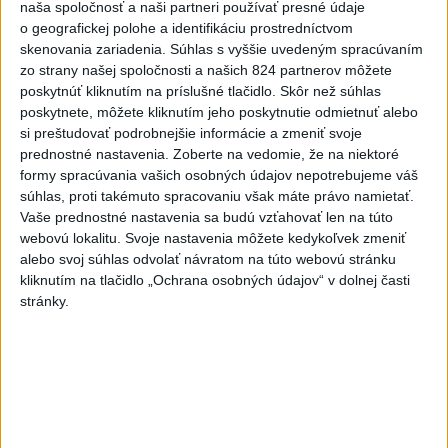
naša spoločnosť a naši partneri používať presné údaje
TOTO JE DOBRÁ HANBA!🤦‍♂️ ODVIAZAL SA ZA
o geografickej polohe a identifikáciu prostredníctvom
VOLANTOM, TER...
skenovania zariadenia. Súhlas s vyššie uvedeným spracúvaním
TOTO JE DOBRÁ HANBA!🤦‍♂️ ODVIAZAL SA ZA
zo strany našej spoločnosti a našich 824 partnerov môžete
VOLANTOM, TERAZ ČELÍ OBVINENIU
poskytnúť kliknutím na príslušné tlačidlo. Skôr než súhlas
dnes 10:29
|
Polícia Slovenskej republiky
poskytnete, môžete kliknutím jeho poskytnutie odmietnuť alebo
si preštudovať podrobnejšie informácie a zmeniť svoje
Najnovšie politické statusy
prednostné nastavenia.
Zoberte na vedomie, že na niektoré
formy spracúvania vašich osobných údajov nepotrebujeme váš
súhlas, proti takémuto spracovaniu však máte právo namietať.
Erik Tomáš KEBY SAS EŠTE HOVORILA O
ZNIŽOVANÍ DANI A OD...
Vaše prednostné nastavenia sa budú vzťahovať len na túto
Erik Tomáš KEBY SAS EŠTE HOVORILA O ZNIŽOVANÍ
webovú lokalitu. Svoje nastavenia môžete kedykoľvek zmeniť
DANI A ODVODOV, TAK SI POZRITE TOTO…😇🙈😂
alebo svoj súhlas odvolať návratom na túto webovú stránku
dnes 10:39
|
HLAS - sociálna demokracia
kliknutím na tlačidlo „Ochrana osobných údajov“ v dolnej časti
stránky.
Neprehliadnite
J. Božik: Financovanie samospráv nie
je ich jediný problém