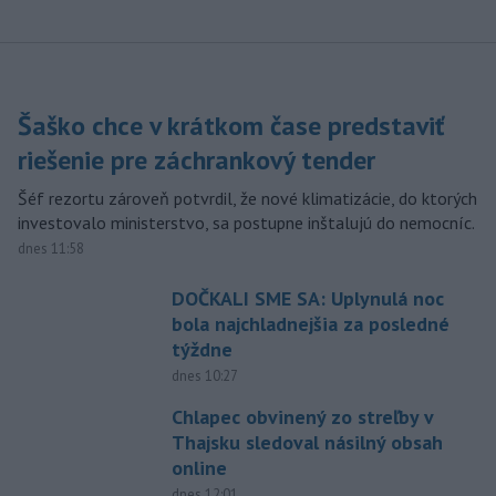
Šaško chce v krátkom čase predstaviť
riešenie pre záchrankový tender
Šéf rezortu zároveň potvrdil, že nové klimatizácie, do ktorých
investovalo ministerstvo, sa postupne inštalujú do nemocníc.
dnes 11:58
DOČKALI SME SA: Uplynulá noc
bola najchladnejšia za posledné
týždne
dnes 10:27
Chlapec obvinený zo streľby v
Thajsku sledoval násilný obsah
online
dnes 12:01