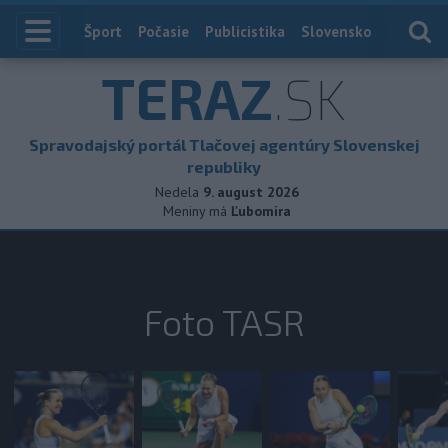
Index
Šport
Počasie
Publicistika
Slovensko
Zahranič
TERAZ
.SK
Spravodajský portál Tlačovej agentúry Slovenskej
republiky
Nedela
9. august 2026
Meniny má
Ľubomíra
Foto TASR