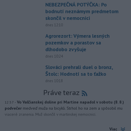
NEBEZPEČNÁ POTÝČKA: Po
bodnutí neznámym predmetom
skončil v nemocnici
dnes 12:10
Agrorezort: Výmera lesných
pozemkov a porastov sa
dlhodobo zvyšuje
dnes 10:24
Slováci prehrali duel o bronz,
Štolc: Hodnotí sa to ťažko
dnes 10:18
Práve teraz
-
Vo Valčianskej doline pri Martine napadol v sobotu (8. 8.)
12:57
podvečer
medveď muža na bicykli. Strhol ho na zem a spôsobil mu
viaceré zranenia. Muž skončil v martinskej nemocnici.
Viac