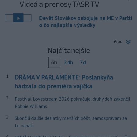
Videá a prenosy TASR TV
Deväť Slovákov zabojuje na ME v Paríži
o čo najlepšie výsledky
Viac
Najčítanejšie
6h
24h
7d
DRÁMA V PARLAMENTE: Poslankyňa
1
hádzala do premiéra vajíčka
2
Festival Lovestream 2026 pokračuje, druhý deň zakončil
Robbie Williams
3
Skončili ďalšie desiatky menších pôšt, samosprávam sa
to nepáči
4