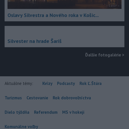
Oslavy Silvestra a Nového roka v Košic...
Silvester na hrade Šariš
Ďalšie fotogalérie
>
Aktuálne témy:
Kvízy
Podcasty
Rok Ľ.Štúra
Turizmus
Cestovanie
Rok dobrovoľníctva
Dielo týždňa
Referendum
MS v hokeji
Komunálne voľby