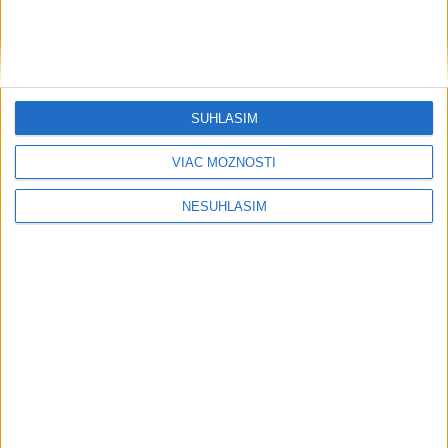
SÚHLASÍM
VIAC MOŽNOSTÍ
NESÚHLASÍM
Počasie
AKTUÁLNA PREDPOVEĎ POČASIA NA SEDEM DNÍ
Sobota má byť jasná s teplotou do 33
stupňov celzia