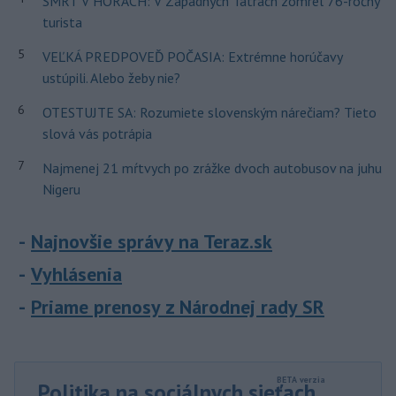
SMRŤ V HORÁCH: V Západných Tatrách zomrel 76-ročný
turista
5
VEĽKÁ PREDPOVEĎ POČASIA: Extrémne horúčavy
ustúpili. Alebo žeby nie?
6
OTESTUJTE SA: Rozumiete slovenským nárečiam? Tieto
slová vás potrápia
7
Najmenej 21 mŕtvych po zrážke dvoch autobusov na juhu
Nigeru
Najnovšie správy na Teraz.sk
Vyhlásenia
Priame prenosy z Národnej rady SR
Politika na sociálnych sieťach