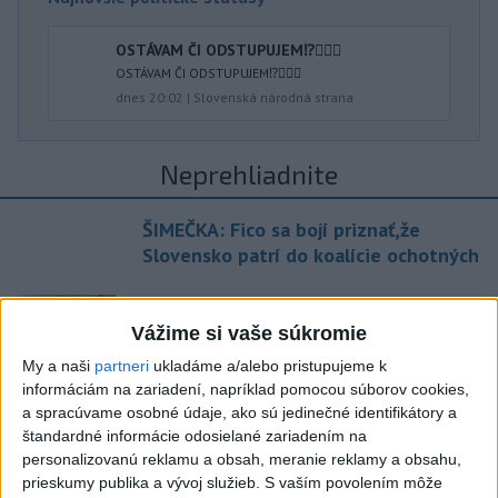
OSTÁVAM ČI ODSTUPUJEM⁉️🤷🏻‍♂️
OSTÁVAM ČI ODSTUPUJEM⁉️🤷🏻‍♂️
dnes 20:02
|
Slovenská národná strana
Neprehliadnite
ŠIMEČKA: Fico sa bojí priznať,že
Slovensko patrí do koalície ochotných
Pri horúčavách myslite aj na zvieratá.
Viete, kedy potrebujú pomoc?
Vážime si vaše súkromie
My a naši
partneri
ukladáme a/alebo pristupujeme k
informáciám na zariadení, napríklad pomocou súborov cookies,
ŠTIBRAVÁ: Štvrté miesto v silnej
a spracúvame osobné údaje, ako sú jedinečné identifikátory a
svetovej konkurencii je výborné
štandardné informácie odosielané zariadením na
personalizovanú reklamu a obsah, meranie reklamy a obsahu,
prieskumy publika a vývoj služieb.
S vaším povolením môže
Slovensko trápi sucho: V prírode sa