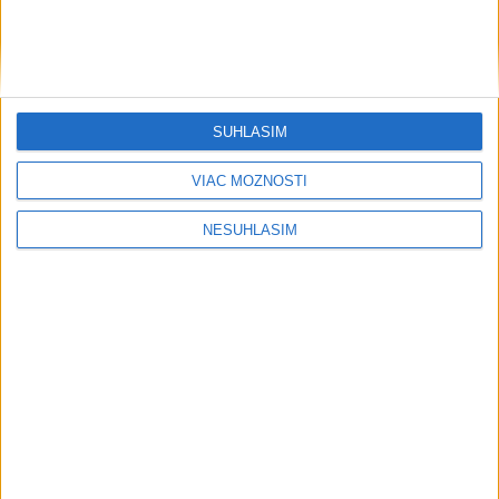
SÚHLASÍM
VIAC MOŽNOSTÍ
NESÚHLASÍM
....