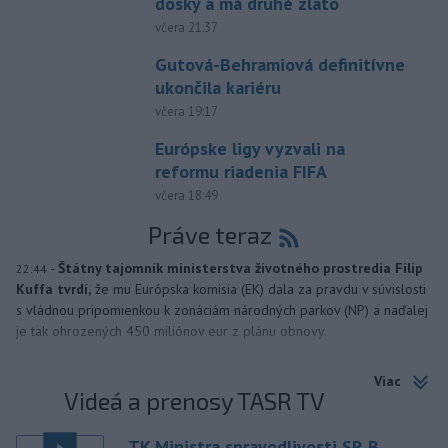
dosky a má druhé zlato
včera 21:37
Gutová-Behramiová definitívne
ukončila kariéru
včera 19:17
Európske ligy vyzvali na
reformu riadenia FIFA
včera 18:49
Práve teraz
-
Štátny tajomník ministerstva životného prostredia Filip
22:44
Kuffa tvrdí,
že mu Európska komisia (EK) dala za pravdu v súvislosti
s vládnou pripomienkou k zonáciám národných parkov (NP) a naďalej
je tak ohrozených 450 miliónov eur z plánu obnovy.
Viac
Videá a prenosy TASR TV
TK Ministra spravodlivosti SR B.