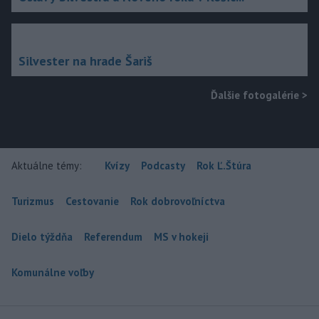
Silvester na hrade Šariš
Ďalšie fotogalérie
>
Aktuálne témy:
Kvízy
Podcasty
Rok Ľ.Štúra
Turizmus
Cestovanie
Rok dobrovoľníctva
Dielo týždňa
Referendum
MS v hokeji
Komunálne voľby