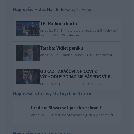
Najnovšie videá
Najsledovanejšie videá
TK: Rodinná karta
dnes 21:50
|
Ministerstvo práce, sociálnych vecí
a rodiny SR
|
29
zobrazení
Taraba: Vidieť paniku
dnes 19:32
|
Taraba Tomáš
|
1065
zobrazení
ODKAZ TAKÁČOVI A FICOVI Z
VÝCHODU‼️PORAZÍME VÁS‼️DOSŤ B...
dnes 19:27
|
Jakab Július
|
340
zobrazení
Najnovšie statusy štátnych inštitúcií
Úrad pre Slovákov žijúcich v zahraničí
dnes 19:10
|
Úrad pre Slovákov žijúcich v zahraničí
Najnovšie politické statusy