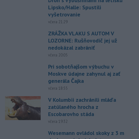
Dron s výbušninami na letisku
Lipsko/Halle: Spustili
vyšetrovanie
včera 21:29
ZRÁŽKA VLAKU S AUTOM V
LOZORNE: Rušňovodič jej už
nedokázal zabrániť
včera 20:05
Pri sobotňajšom výbuchu v
Moskve údajne zahynul aj zať
generála Čajka
včera 18:55
V Kolumbii zachránili mláďa
zatúlaného hrocha z
Escobarovho stáda
včera 19:32
Wesemann ovládol skoky z 3 m