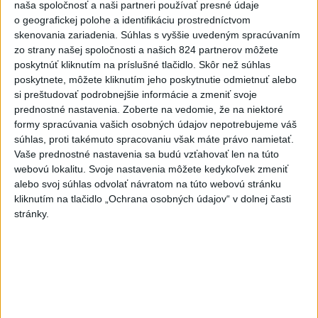
naša spoločnosť a naši partneri používať presné údaje
prejavuje viacerými spôsobmi
o geografickej polohe a identifikáciu prostredníctvom
skenovania zariadenia. Súhlas s vyššie uvedeným spracúvaním
zo strany našej spoločnosti a našich 824 partnerov môžete
poskytnúť kliknutím na príslušné tlačidlo. Skôr než súhlas
Správy
poskytnete, môžete kliknutím jeho poskytnutie odmietnuť alebo
si preštudovať podrobnejšie informácie a zmeniť svoje
prednostné nastavenia.
Zoberte na vedomie, že na niektoré
formy spracúvania vašich osobných údajov nepotrebujeme váš
súhlas, proti takémuto spracovaniu však máte právo namietať.
Vaše prednostné nastavenia sa budú vzťahovať len na túto
webovú lokalitu. Svoje nastavenia môžete kedykoľvek zmeniť
alebo svoj súhlas odvolať návratom na túto webovú stránku
kliknutím na tlačidlo „Ochrana osobných údajov“ v dolnej časti
stránky.