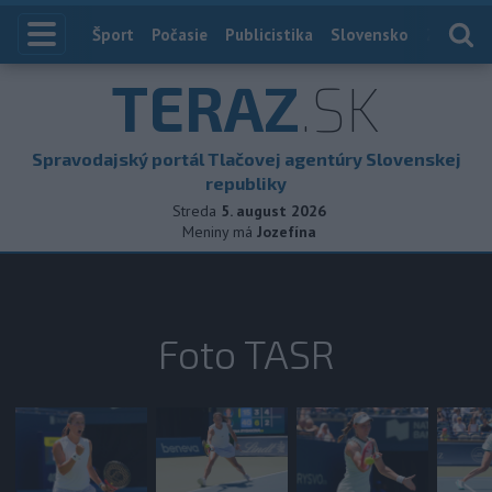
Index
Šport
Počasie
Publicistika
Slovensko
Zahranič
TERAZ
.SK
Spravodajský portál Tlačovej agentúry Slovenskej
republiky
Streda
5. august 2026
Meniny má
Jozefína
Foto TASR