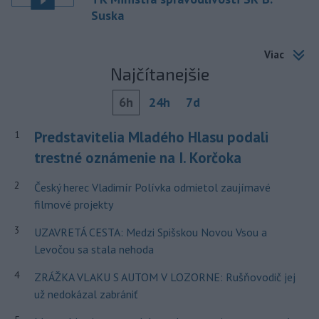
Suska
Viac
Najčítanejšie
6h
24h
7d
Predstavitelia Mladého Hlasu podali
1
trestné oznámenie na I. Korčoka
2
Český herec Vladimír Polívka odmietol zaujímavé
filmové projekty
3
UZAVRETÁ CESTA: Medzi Spišskou Novou Vsou a
Levočou sa stala nehoda
4
ZRÁŽKA VLAKU S AUTOM V LOZORNE: Rušňovodič jej
už nedokázal zabrániť