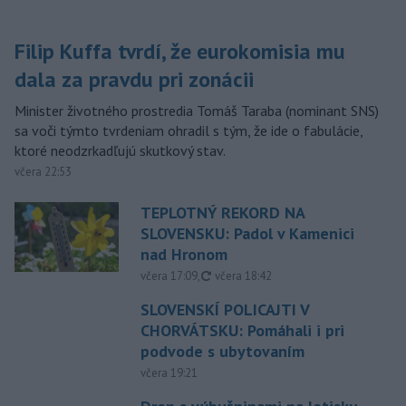
Filip Kuffa tvrdí, že eurokomisia mu
dala za pravdu pri zonácii
Minister životného prostredia Tomáš Taraba (nominant SNS)
sa voči týmto tvrdeniam ohradil s tým, že ide o fabulácie,
ktoré neodzrkadľujú skutkový stav.
včera 22:53
TEPLOTNÝ REKORD NA
SLOVENSKU: Padol v Kamenici
nad Hronom
aktualizované
včera 17:09
,
včera 18:42
SLOVENSKÍ POLICAJTI V
CHORVÁTSKU: Pomáhali i pri
podvode s ubytovaním
včera 19:21