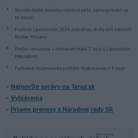
4
Skončili ďalšie desiatky menších pôšt, samosprávam sa
to nepáči
5
Festival Lovestream 2026 pokračuje, druhý deň zakončil
Robbie Williams
6
Prešov remizoval v domácom dueli 3. kola s Liptovským
Mikulášom
7
Futbalisti Ružomberka podľahli Podbrezovej v 3. kole
Najnovšie správy na Teraz.sk
Vyhlásenia
Priame prenosy z Národnej rady SR