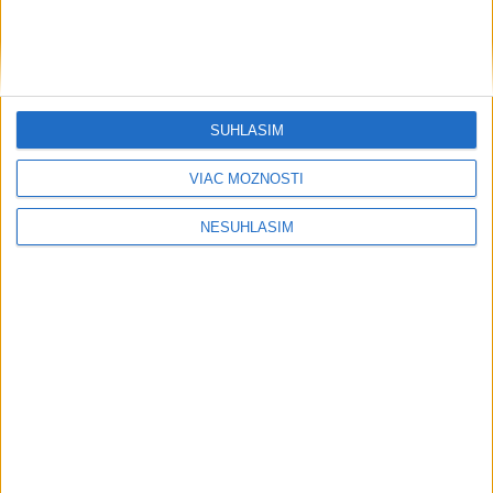
SÚHLASÍM
VIAC MOŽNOSTÍ
....
NESÚHLASÍM