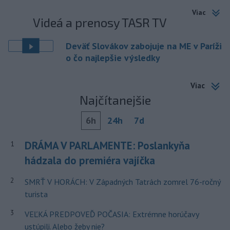
Viac
Videá a prenosy TASR TV
Deväť Slovákov zabojuje na ME v Paríži
o čo najlepšie výsledky
Viac
Najčítanejšie
6h
24h
7d
DRÁMA V PARLAMENTE: Poslankyňa
1
hádzala do premiéra vajíčka
2
SMRŤ V HORÁCH: V Západných Tatrách zomrel 76-ročný
turista
3
VEĽKÁ PREDPOVEĎ POČASIA: Extrémne horúčavy
ustúpili. Alebo žeby nie?