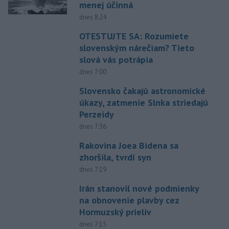
menej účinná
dnes 8:24
OTESTUJTE SA: Rozumiete
slovenským nárečiam? Tieto
slová vás potrápia
dnes 7:00
Slovensko čakajú astronomické
úkazy, zatmenie Slnka striedajú
Perzeidy
dnes 7:36
Rakovina Joea Bidena sa
zhoršila, tvrdí syn
dnes 7:19
Irán stanovil nové podmienky
na obnovenie plavby cez
Hormuzský prieliv
dnes 7:15