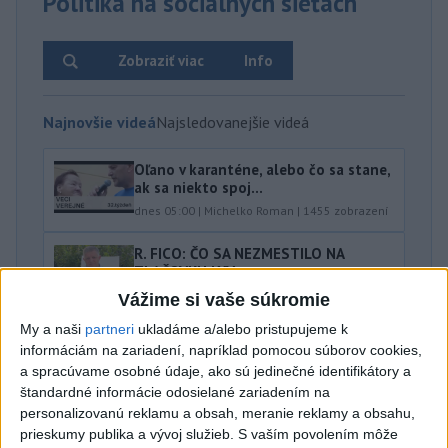
Politika na sociálnych sieťach
Zobraziť viac
Info
Najnovšie videá
Najsledovanejšie videá
Oľano v karanténe, alebo čo sa stane,
ak sa niekto spoj...
dnes 05:00
|
Michelko Roman
|
1455
zobrazení
R. FICO: ČO SA NEZMESTILO NA
TLAČOVKU LXV.
včera 18:24
|
Smer - SSD
|
15144
zobrazení
Vážime si vaše súkromie
My a naši
partneri
ukladáme a/alebo pristupujeme k
T. Gašpar: Kto odstrihol lacné energie
informáciám na zariadení, napríklad pomocou súborov cookies,
z východu? Isto ...
a spracúvame osobné údaje, ako sú jedinečné identifikátory a
včera 17:56
|
Smer - SSD
|
8554
zobrazení
štandardné informácie odosielané zariadením na
Najnovšie statusy štátnych inštitúcií
personalizovanú reklamu a obsah, meranie reklamy a obsahu,
prieskumy publika a vývoj služieb.
S vaším povolením môže