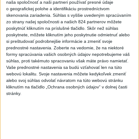
naša spoločnosť a naši partneri používať presné údaje
🚨 AKTUALIZOVANÉ: POŽIAR VO VOJENSKOM
o geografickej polohe a identifikáciu prostredníctvom
OBVODE ZÁHORIE JE...
skenovania zariadenia. Súhlas s vyššie uvedeným spracúvaním
🚨 AKTUALIZOVANÉ: POŽIAR VO VOJENSKOM OBVODE
ZÁHORIE JE LOKALIZOVANÝ A VŠETKY OHNISKÁ SÚ
zo strany našej spoločnosti a našich 824 partnerov môžete
AKTUÁLNE POD KONTROLOU Hasiči ...
poskytnúť kliknutím na príslušné tlačidlo. Skôr než súhlas
včera 20:10
|
Ministerstvo vnútra SR
poskytnete, môžete kliknutím jeho poskytnutie odmietnuť alebo
si preštudovať podrobnejšie informácie a zmeniť svoje
prednostné nastavenia.
Zoberte na vedomie, že na niektoré
Najnovšie politické statusy
formy spracúvania vašich osobných údajov nepotrebujeme váš
súhlas, proti takémuto spracovaniu však máte právo namietať.
🔹 Vzťah ku krajine sa dá zdokumentovať aj
Vaše prednostné nastavenia sa budú vzťahovať len na túto
vzťahom k na...
webovú lokalitu. Svoje nastavenia môžete kedykoľvek zmeniť
🔹 Vzťah ku krajine sa dá zdokumentovať aj vzťahom
alebo svoj súhlas odvolať návratom na túto webovú stránku
k našej vlajke. Vztyčovanie a zvesovanie vlajky pred
parlamentom by m...
kliknutím na tlačidlo „Ochrana osobných údajov“ v dolnej časti
dnes 06:01
|
Hlina Alojz
stránky.
Neprehliadnite
VEĽKÁ PREDPOVEĎ POČASIA:
Extrémne horúčavy ustúpili. Alebo