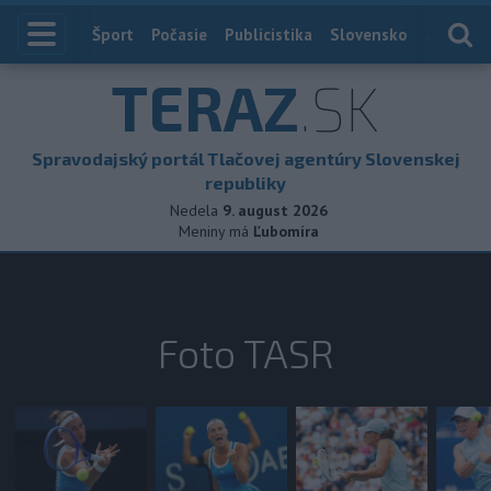
Index
Šport
Počasie
Publicistika
Slovensko
Zahranič
TERAZ
.SK
Spravodajský portál Tlačovej agentúry Slovenskej
republiky
Nedela
9. august 2026
Meniny má
Ľubomíra
Foto TASR