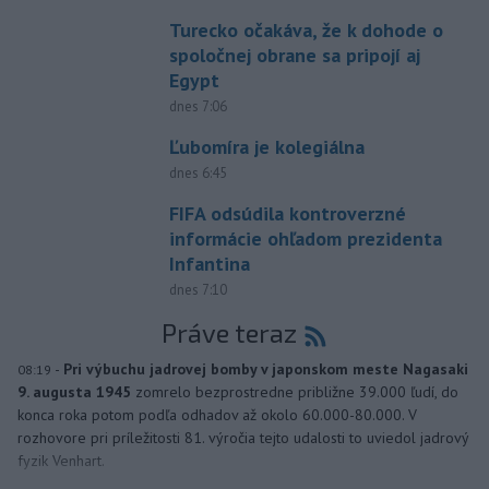
Turecko očakáva, že k dohode o
spoločnej obrane sa pripojí aj
Egypt
dnes 7:06
Ľubomíra je kolegiálna
dnes 6:45
FIFA odsúdila kontroverzné
informácie ohľadom prezidenta
Infantina
dnes 7:10
Práve teraz
-
Pri výbuchu jadrovej bomby v japonskom meste Nagasaki
08:19
9. augusta 1945
zomrelo bezprostredne približne 39.000 ľudí, do
konca roka potom podľa odhadov až okolo 60.000-80.000. V
rozhovore pri príležitosti 81. výročia tejto udalosti to uviedol jadrový
fyzik Venhart.