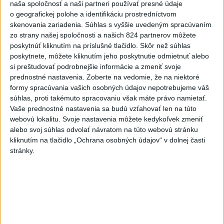
naša spoločnosť a naši partneri používať presné údaje
pomáhajú už aj záchranárom
o geografickej polohe a identifikáciu prostredníctvom
skenovania zariadenia. Súhlas s vyššie uvedeným spracúvaním
zo strany našej spoločnosti a našich 824 partnerov môžete
NOVÝ DOMOV: Medveď Artur z
poskytnúť kliknutím na príslušné tlačidlo. Skôr než súhlas
košickej zoo odchádza za hranice
poskytnete, môžete kliknutím jeho poskytnutie odmietnuť alebo
si preštudovať podrobnejšie informácie a zmeniť svoje
prednostné nastavenia.
Zoberte na vedomie, že na niektoré
Orbánová telefonovala s Blanárom a
formy spracúvania vašich osobných údajov nepotrebujeme váš
Tarabom o pomoci na Dunaji
súhlas, proti takémuto spracovaniu však máte právo namietať.
Vaše prednostné nastavenia sa budú vzťahovať len na túto
webovú lokalitu. Svoje nastavenia môžete kedykoľvek zmeniť
alebo svoj súhlas odvolať návratom na túto webovú stránku
Správy
kliknutím na tlačidlo „Ochrana osobných údajov“ v dolnej časti
stránky.