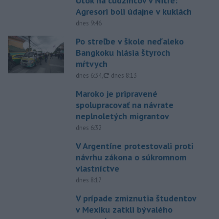
Útok na cudzincov v Nitre:
Agresori boli údajne v kuklách
dnes 9:46
Po streľbe v škole neďaleko
Bangkoku hlásia štyroch
mŕtvych
aktualizované
dnes 6:34
,
dnes 8:13
Maroko je pripravené
spolupracovať na návrate
neplnoletých migrantov
dnes 6:32
V Argentíne protestovali proti
návrhu zákona o súkromnom
vlastníctve
dnes 8:17
V prípade zmiznutia študentov
v Mexiku zatkli bývalého