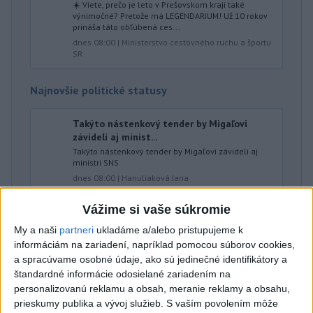
☀️ Viete, prečo je leto v Prešovskom kraji také
výnimočné? Pretože má LEGENDARIUM! Už 10 rokov
prináša táto obľúbená ces...
dnes 08:00
|
Ministerstvo cestovného ruchu a športu
SR
Najnovšie politické statusy
Takýto nástenkový tender by Migaľovi
závideli aj minist...
Takýto nástenkový tender by Migaľovi závideli aj
ministri SNS
dnes 08:00
|
Hanuliaková Jana
Vážime si vaše súkromie
Neprehliadnite
My a naši
partneri
ukladáme a/alebo pristupujeme k
informáciám na zariadení, napríklad pomocou súborov cookies,
ĎALŠÍ TEPLOTNÝ REKORD: Tentoraz
a spracúvame osobné údaje, ako sú jedinečné identifikátory a
štandardné informácie odosielané zariadením na
padol v Dolných Plachtinciach
personalizovanú reklamu a obsah, meranie reklamy a obsahu,
prieskumy publika a vývoj služieb.
S vaším povolením môže
VIDEO: Umelá inteligencia a robotika