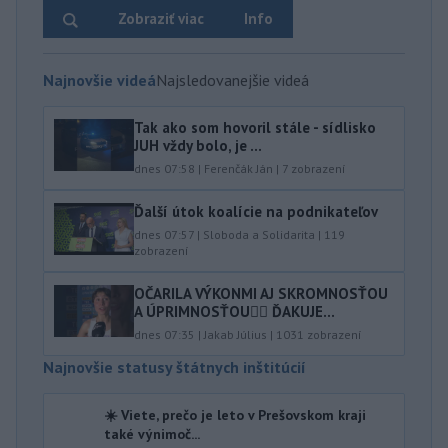
Zobraziť viac
Info
Najnovšie videá
Najsledovanejšie videá
Tak ako som hovoril stále - sídlisko
JUH vždy bolo, je ...
dnes 07:58
|
Ferenčák Ján
|
7
zobrazení
Ďalší útok koalície na podnikateľov
dnes 07:57
|
Sloboda a Solidarita
|
119
zobrazení
OČARILA VÝKONMI AJ SKROMNOSŤOU
A ÚPRIMNOSŤOU👍🏻 ĎAKUJE...
dnes 07:35
|
Jakab Július
|
1031
zobrazení
Najnovšie statusy štátnych inštitúcií
☀️ Viete, prečo je leto v Prešovskom kraji
také výnimoč...