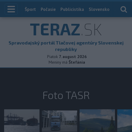
Index
Šport
Počasie
Publicistika
Slovensko
Zahranič
TERAZ
.SK
Spravodajský portál Tlačovej agentúry Slovenskej
republiky
Piatok
7. august 2026
Meniny má
Štefánia
Foto TASR