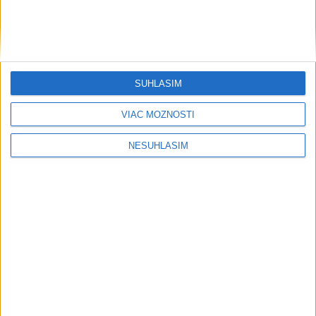
....
SÚHLASÍM
VIAC MOŽNOSTÍ
NESÚHLASÍM
....