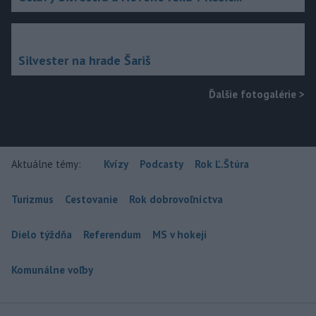
Silvester na hrade Šariš
Ďalšie fotogalérie
>
Aktuálne témy:
Kvízy
Podcasty
Rok Ľ.Štúra
Turizmus
Cestovanie
Rok dobrovoľníctva
Dielo týždňa
Referendum
MS v hokeji
Komunálne voľby