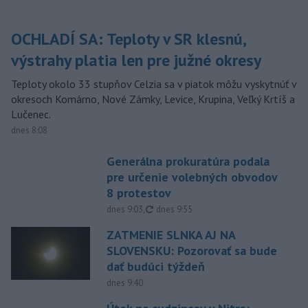
OCHLADÍ SA: Teploty v SR klesnú,
výstrahy platia len pre južné okresy
Teploty okolo 33 stupňov Celzia sa v piatok môžu vyskytnúť v
okresoch Komárno, Nové Zámky, Levice, Krupina, Veľký Krtíš a
Lučenec.
dnes 8:08
Generálna prokuratúra podala
pre určenie volebných obvodov
8 protestov
aktualizované
dnes 9:03
,
dnes 9:55
ZATMENIE SLNKA AJ NA
SLOVENSKU: Pozorovať sa bude
dať budúci týždeň
dnes 9:40