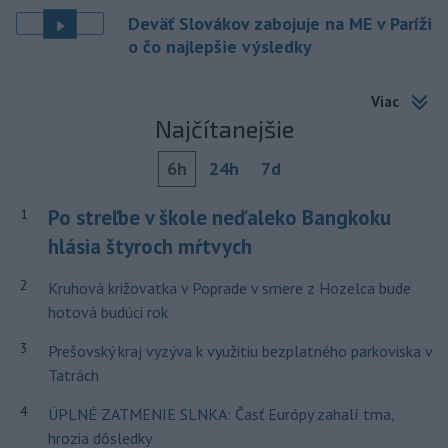
Deväť Slovákov zabojuje na ME v Paríži
o čo najlepšie výsledky
Viac
Najčítanejšie
6h
24h
7d
Po streľbe v škole neďaleko Bangkoku
1
hlásia štyroch mŕtvych
2
Kruhová križovatka v Poprade v smere z Hozelca bude
hotová budúci rok
3
Prešovský kraj vyzýva k využitiu bezplatného parkoviska v
Tatrách
4
ÚPLNÉ ZATMENIE SLNKA: Časť Európy zahalí tma,
hrozia dôsledky