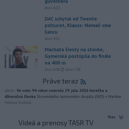
guvernéra
dnes 6:22
DAC schytal od Twente
poltucet, Klauss: Nemali sme
šancu
dnes 9:52
Machata šiesty na stovke,
Gymerská postúpila do finále
na 400 m
aktualizované
dnes 6:08
,
dnes 7:08
Práve teraz
-
Vo veku 94 rokov zomrela 29. júla 2026 herečka a
10:23
dlhoročná členka
Slovenského komorného divadla (SKD) v Martine
Helena Sudická.
Viac
Videá a prenosy TASR TV