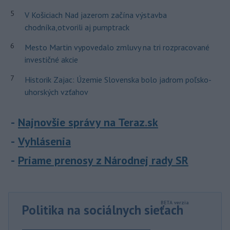
5
V Košiciach Nad jazerom začína výstavba
chodníka,otvorili aj pumptrack
6
Mesto Martin vypovedalo zmluvy na tri rozpracované
investičné akcie
7
Historik Zajac: Územie Slovenska bolo jadrom poľsko-
uhorských vzťahov
Najnovšie správy na Teraz.sk
Vyhlásenia
Priame prenosy z Národnej rady SR
Politika na sociálnych sieťach