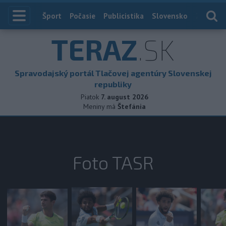
Index
Šport
Počasie
Publicistika
Slovensko
Zahranič
TERAZ
.SK
Spravodajský portál Tlačovej agentúry Slovenskej
republiky
Piatok
7. august 2026
Meniny má
Štefánia
Foto TASR