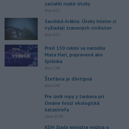
zasiahli ruské útoky
dnes 6:12
Saudská Arábia: Útoky húsíov si
vyžiadali zranených civilistov
dnes 6:15
Pred 150 rokmi sa narodila
Mata Hari, popravená ako
špiónka
dnes 5:46
Štefánia je dôvtipná
dnes 5:43
Pre únik ropy z tankera pri
Ománe hrozí ekologická
katastrofa
včera 21:59
KDH žiada ministra vnútra o