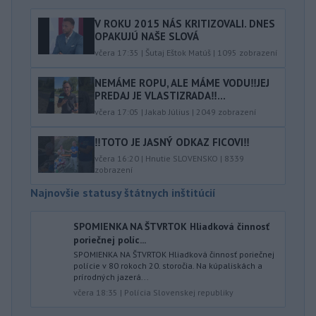
V ROKU 2015 NÁS KRITIZOVALI. DNES
OPAKUJÚ NAŠE SLOVÁ
včera 17:35
|
Šutaj Eštok Matúš
|
1095
zobrazení
NEMÁME ROPU, ALE MÁME VODU‼️JEJ
PREDAJ JE VLASTIZRADA‼️...
včera 17:05
|
Jakab Július
|
2049
zobrazení
‼️TOTO JE JASNÝ ODKAZ FICOVI‼️
včera 16:20
|
Hnutie SLOVENSKO
|
8339
zobrazení
Najnovšie statusy štátnych inštitúcií
SPOMIENKA NA ŠTVRTOK Hliadková činnosť
poriečnej políc...
SPOMIENKA NA ŠTVRTOK Hliadková činnosť poriečnej
polície v 80 rokoch 20. storočia. Na kúpaliskách a
prírodných jazerá...
včera 18:35
|
Polícia Slovenskej republiky