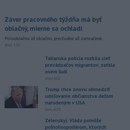
Záver pracovného týždňa má byť
oblačný, mierne sa ochladí
Polooblačno až oblačno, prechodne až zamračené.
dnes 5:35
Talianska polícia rozbila sieť
prevádzačov migrantov, zatkla
osem ľudí
dnes 6:02
Trump chce znovu obmedziť
udeľovanie občianstva deťom
narodeným v USA
dnes 6:10
Zelenskyj: Vláda pomôže
poľnohospodárom, ktorých