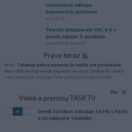
vysvetlenie nákupu
kamerových systémov
včera 17:40
Twente deklasovalo DAC 6:0 v
prvom zápase 3. predkola
aktualizované
včera 22:03
,
dnes 6:00
Práve teraz
-
Talianska polícia oznámila, že rozbila sieť prevádzačov,
06:02
ktorí z Alžírska dopravovali migrantov na ostrov Sardínia. Pri raziách
zatkla osem ľudí, informuje TASR podľa správy agentúry AFP.
Viac
Videá a prenosy TASR TV
Deväť Slovákov zabojuje na ME v Paríži
o čo najlepšie výsledky