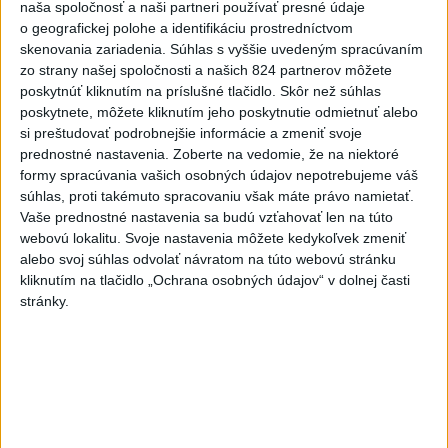
naša spoločnosť a naši partneri používať presné údaje
o geografickej polohe a identifikáciu prostredníctvom
skenovania zariadenia. Súhlas s vyššie uvedeným spracúvaním
Orbánová telefonovala s Blanárom a
zo strany našej spoločnosti a našich 824 partnerov môžete
Tarabom o pomoci na Dunaji
poskytnúť kliknutím na príslušné tlačidlo. Skôr než súhlas
poskytnete, môžete kliknutím jeho poskytnutie odmietnuť alebo
si preštudovať podrobnejšie informácie a zmeniť svoje
prednostné nastavenia.
Zoberte na vedomie, že na niektoré
Správy
formy spracúvania vašich osobných údajov nepotrebujeme váš
súhlas, proti takémuto spracovaniu však máte právo namietať.
Vaše prednostné nastavenia sa budú vzťahovať len na túto
webovú lokalitu. Svoje nastavenia môžete kedykoľvek zmeniť
alebo svoj súhlas odvolať návratom na túto webovú stránku
kliknutím na tlačidlo „Ochrana osobných údajov“ v dolnej časti
stránky.