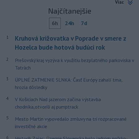
Viac
Najčítanejšie
6h
24h
7d
Kruhová križovatka v Poprade v smere z
1
Hozelca bude hotová budúci rok
2
Prešovský kraj vyzýva k využitiu bezplatného parkoviska v
Tatrách
3
ÚPLNÉ ZATMENIE SLNKA: Časť Európy zahalí tma,
hrozia dôsledky
4
V Košiciach Nad jazerom začína výstavba
chodníka,otvorili aj pumptrack
5
Mesto Martin vypovedalo zmluvy na tri rozpracované
investičné akcie
6
Historik Zajac: Územie Slovenska bolo jadrom poľsko-