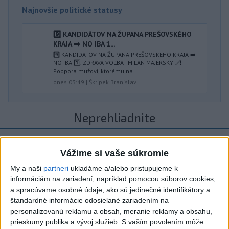
Najnovšie politické statusy
9️⃣ KANDIDÁTOV NA ŽUPANA PREŠOVSKÉHO
KRAJA ➡️ NO IBA 1️...
9️⃣ KANDIDÁTOV NA ŽUPANA PREŠOVSKÉHO KRAJA ➡️
NO IBA 1️⃣. ZDRAVÁ VOĽBA - MILAN MAJERSKÝ ✅️❗️
Podpora mužovi, ktorému na ...
dnes 03:49
|
Škripek Branislav
Neprehliadnite
ĎALŠÍ TEPLOTNÝ REKORD: Tentoraz
Vážime si vaše súkromie
padol v Dolných Plachtinciach
My a naši
partneri
ukladáme a/alebo pristupujeme k
VIDEO: Umelá inteligencia a robotika
informáciám na zariadení, napríklad pomocou súborov cookies,
pomáhajú už aj záchranárom
a spracúvame osobné údaje, ako sú jedinečné identifikátory a
štandardné informácie odosielané zariadením na
personalizovanú reklamu a obsah, meranie reklamy a obsahu,
NOVÝ DOMOV: Medveď Artur z
prieskumy publika a vývoj služieb.
S vaším povolením môže
košickej zoo odchádza za hranice