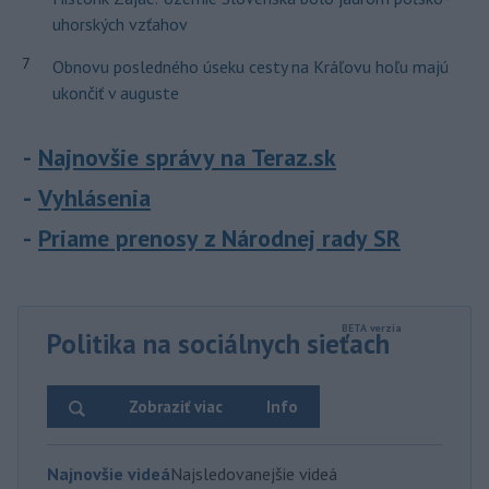
uhorských vzťahov
7
Obnovu posledného úseku cesty na Kráľovu hoľu majú
ukončiť v auguste
Najnovšie správy na Teraz.sk
Vyhlásenia
Priame prenosy z Národnej rady SR
Politika na sociálnych sieťach
Zobraziť viac
Info
Najnovšie videá
Najsledovanejšie videá