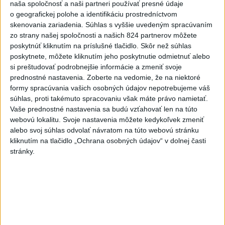
naša spoločnosť a naši partneri používať presné údaje
Luščíková Darina
o geografickej polohe a identifikáciu prostredníctvom
dnes 05:30
|
Luščíková Darina
skenovania zariadenia. Súhlas s vyššie uvedeným spracúvaním
zo strany našej spoločnosti a našich 824 partnerov môžete
poskytnúť kliknutím na príslušné tlačidlo. Skôr než súhlas
Neprehliadnite
poskytnete, môžete kliknutím jeho poskytnutie odmietnuť alebo
si preštudovať podrobnejšie informácie a zmeniť svoje
prednostné nastavenia.
Zoberte na vedomie, že na niektoré
J. Božik: Financovanie samospráv nie
formy spracúvania vašich osobných údajov nepotrebujeme váš
je ich jediný problém
súhlas, proti takémuto spracovaniu však máte právo namietať.
Vaše prednostné nastavenia sa budú vzťahovať len na túto
webovú lokalitu. Svoje nastavenia môžete kedykoľvek zmeniť
OTESTUJTE SA: Rozumiete
alebo svoj súhlas odvolať návratom na túto webovú stránku
slovenským nárečiam? Tieto slová vás
kliknutím na tlačidlo „Ochrana osobných údajov“ v dolnej časti
potrápia
stránky.
VEĽKÁ PREDPOVEĎ POČASIA:
Extrémne horúčavy ustúpili. Alebo
žeby nie?
HRABKO o výhode