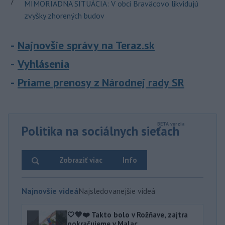
7
MIMORIADNA SITUÁCIA: V obci Braväcovo likvidujú
zvyšky zhorených budov
Najnovšie správy na Teraz.sk
Vyhlásenia
Priame prenosy z Národnej rady SR
Politika na sociálnych sieťach
Zobraziť viac
Info
Najnovšie videá
Najsledovanejšie videá
🤍💙❤️ Takto bolo v Rožňave, zajtra
pokračujeme v Malac...