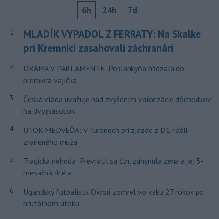
6h
24h
7d
MLADÍK VYPADOL Z FERRATY: Na Skalke
1
pri Kremnici zasahovali záchranári
2
DRÁMA V PARLAMENTE: Poslankyňa hádzala do
premiéra vajíčka
3
Česká vláda uvažuje nad zvýšením valorizácie dôchodkov
na dvojnásobok
4
ÚTOK MEDVEĎA: V Turanoch pri zjazde z D1 našli
zraneného muža
5
Tragická nehoda: Prevrátil sa čln, zahynula žena a jej 5-
mesačná dcéra
6
Ugandský futbalista Owori zomrel vo veku 27 rokov po
brutálnom útoku