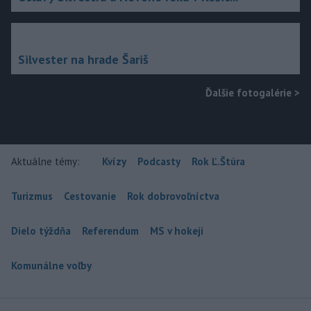
Silvester na hrade Šariš
Ďalšie fotogalérie
>
Aktuálne témy:
Kvízy
Podcasty
Rok Ľ.Štúra
Turizmus
Cestovanie
Rok dobrovoľníctva
Dielo týždňa
Referendum
MS v hokeji
Komunálne voľby