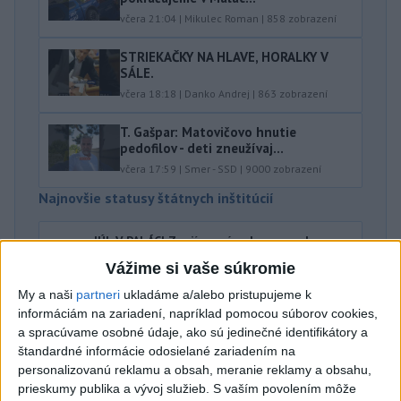
včera 21:04
|
Mikulec Roman
|
858
zobrazení
STRIEKAČKY NA HLAVE, HORALKY V
SÁLE.
včera 18:18
|
Danko Andrej
|
863
zobrazení
T. Gašpar: Matovičovo hnutie
pedofilov - deti zneužívaj...
včera 17:59
|
Smer - SSD
|
9000
zobrazení
Najnovšie statusy štátnych inštitúcií
JÚL V PALÁCI Zaujíma vás ako vyzeral
uplynulý mesiac v...
Vážime si vaše súkromie
JÚL V PALÁCI Zaujíma vás ako vyzeral uplynulý
mesiac v Prezidentskom paláci, mimo neho aj v
My a naši
partneri
ukladáme a/alebo pristupujeme k
zahraničí? Pozrite si #rec...
informáciám na zariadení, napríklad pomocou súborov cookies,
včera 18:41
|
Kancelária prezidenta SR
a spracúvame osobné údaje, ako sú jedinečné identifikátory a
štandardné informácie odosielané zariadením na
personalizovanú reklamu a obsah, meranie reklamy a obsahu,
Najnovšie politické statusy
prieskumy publika a vývoj služieb.
S vaším povolením môže