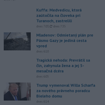
Kuffa: Medvedicu, ktorá
zaútočila na človeka pri
Turanoch, zastrelili
aktualizované
dnes 7:03
,
dnes 7:35
Mladenov: Odmietaný plán pre
Pásmo Gazy je jediná cesta
vpred
dnes 6:10
Tragická nehoda: Prevrátil sa
čln, zahynula žena a jej 5-
mesačná dcéra
dnes 6:05
Trump vymenoval Willa Scharfa
za nového právneho poradcu
Bieleho domu
dnes 6:14