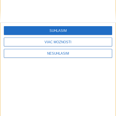
Počasie
AKTUÁLNA PREDPOVEĎ POČASIA NA SEDEM DNÍ
SÚHLASÍM
VIAC MOŽNOSTÍ
....
NESÚHLASÍM
....