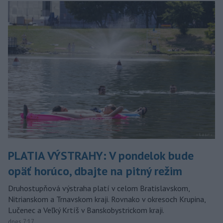
PLATIA VÝSTRAHY: V pondelok bude
opäť horúco, dbajte na pitný režim
Druhostupňová výstraha platí v celom Bratislavskom,
Nitrianskom a Trnavskom kraji. Rovnako v okresoch Krupina,
Lučenec a Veľký Krtíš v Banskobystrickom kraji.
dnes 7:17