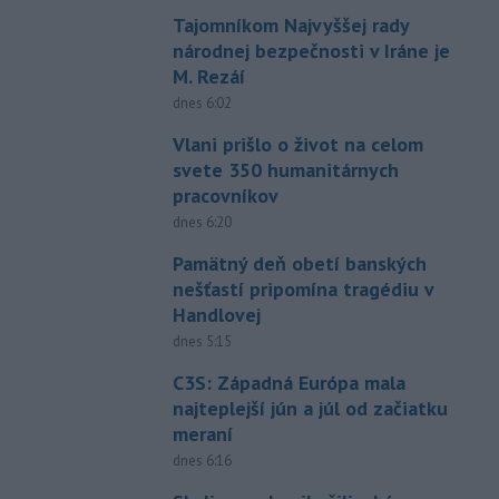
Tajomníkom Najvyššej rady
národnej bezpečnosti v Iráne je
M. Rezáí
dnes 6:02
Vlani prišlo o život na celom
svete 350 humanitárnych
pracovníkov
dnes 6:20
Pamätný deň obetí banských
nešťastí pripomína tragédiu v
Handlovej
dnes 5:15
C3S: Západná Európa mala
najteplejší jún a júl od začiatku
meraní
dnes 6:16