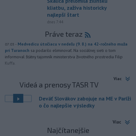
Skalica prelomila žilinskú
kliatbu, zažíva historicky
najlepší štart
dnes 7:44
Práve teraz
-
Medvedicu útočiacu v nedeľu (9. 8.) na 42-ročného muža
07:03
pri Turanoch
sa podarilo eliminovať. Na sociálnej sieti o tom
informoval štátny tajomník ministerstva životného prostredia Filip
Kuffa.
Viac
Videá a prenosy TASR TV
Deväť Slovákov zabojuje na ME v Paríži
o čo najlepšie výsledky
Viac
Najčítanejšie