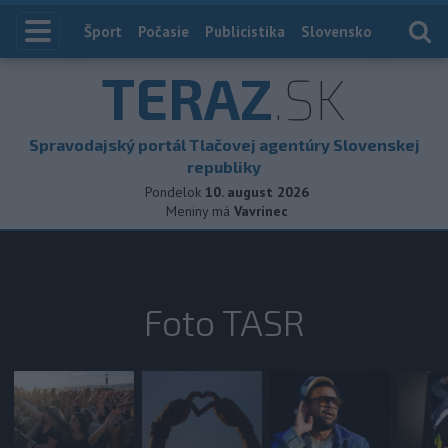
Index
Šport
Počasie
Publicistika
Slovensko
Zahranič
TERAZ
.SK
Spravodajský portál Tlačovej agentúry Slovenskej
republiky
Pondelok
10. august 2026
Meniny má
Vavrinec
Foto TASR