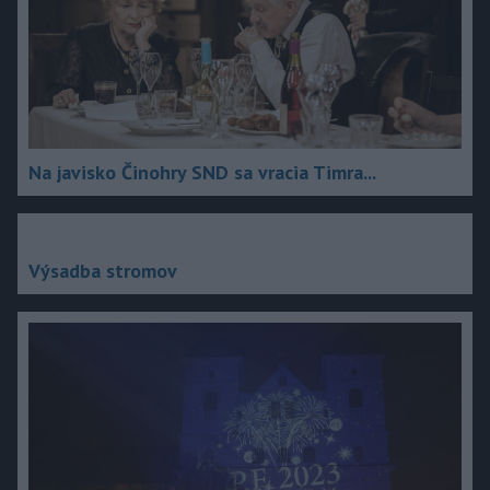
Na javisko Činohry SND sa vracia Timra...
Výsadba stromov