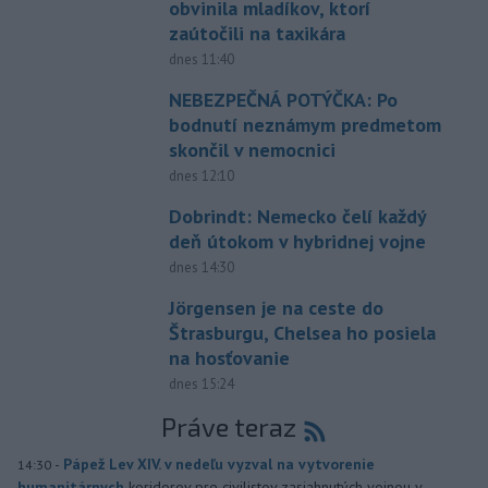
obvinila mladíkov, ktorí
zaútočili na taxikára
dnes 11:40
NEBEZPEČNÁ POTÝČKA: Po
bodnutí neznámym predmetom
skončil v nemocnici
dnes 12:10
Dobrindt: Nemecko čelí každý
deň útokom v hybridnej vojne
dnes 14:30
Jörgensen je na ceste do
Štrasburgu, Chelsea ho posiela
na hosťovanie
dnes 15:24
Práve teraz
-
Pápež Lev XIV. v nedeľu vyzval na vytvorenie
14:30
humanitárnych
koridorov pre civilistov zasiahnutých vojnou v