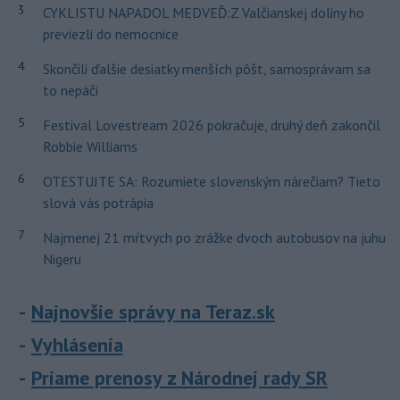
3
CYKLISTU NAPADOL MEDVEĎ:Z Valčianskej doliny ho
previezli do nemocnice
4
Skončili ďalšie desiatky menších pôšt, samosprávam sa
to nepáči
5
Festival Lovestream 2026 pokračuje, druhý deň zakončil
Robbie Williams
6
OTESTUJTE SA: Rozumiete slovenským nárečiam? Tieto
slová vás potrápia
7
Najmenej 21 mŕtvych po zrážke dvoch autobusov na juhu
Nigeru
Najnovšie správy na Teraz.sk
Vyhlásenia
Priame prenosy z Národnej rady SR