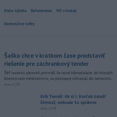
Dielo týždňa
Referendum
MS v hokeji
Komunálne voľby
Šaško chce v krátkom čase predstaviť
riešenie pre záchrankový tender
Šéf rezortu zároveň potvrdil, že nové klimatizácie, do ktorých
investovalo ministerstvo, sa postupne inštalujú do nemocníc.
dnes 11:58
Erik Tomáš: Ak si I. Korčok založí
živnosť, nebude to správne
dnes 13:59