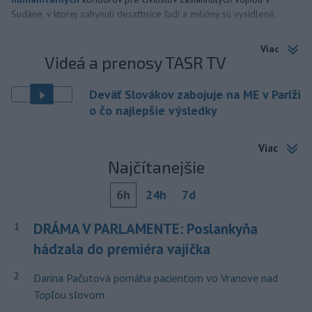
Sudáne, v ktorej zahynuli desaťtisíce ľudí a milióny sú vysídlené.
Viac
Videá a prenosy TASR TV
Deväť Slovákov zabojuje na ME v Paríži
o čo najlepšie výsledky
Viac
Najčítanejšie
6h
24h
7d
DRÁMA V PARLAMENTE: Poslankyňa
1
hádzala do premiéra vajíčka
2
Darina Pačutová pomáha pacientom vo Vranove nad
Topľou slovom