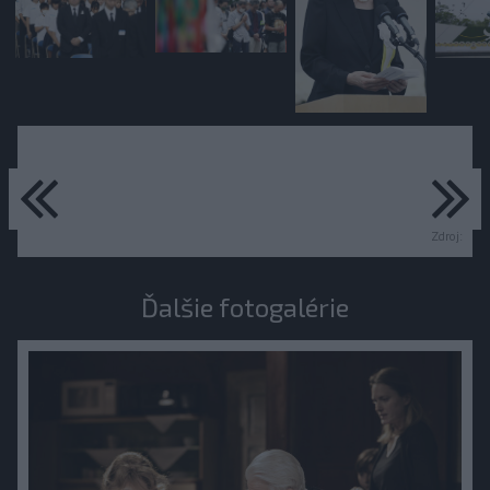
predchádzajúce
ďa
Zdroj:
Ďalšie fotogalérie