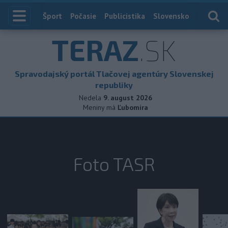
Index
Šport
Počasie
Publicistika
Slovensko
Zahranič
TERAZ
.SK
Spravodajský portál Tlačovej agentúry Slovenskej
republiky
Nedela
9. august 2026
Meniny má
Ľubomíra
Foto TASR