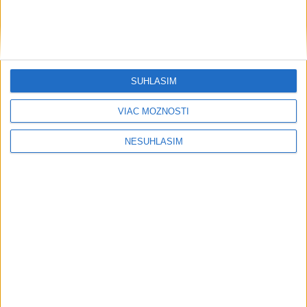
....
SÚHLASÍM
VIAC MOŽNOSTÍ
NESÚHLASÍM
....