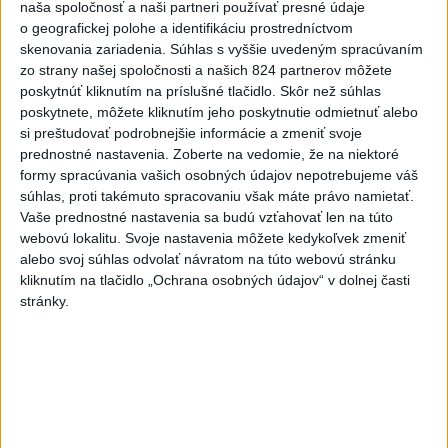
naša spoločnosť a naši partneri používať presné údaje
včera 18:24
|
Smer - SSD
|
27606
zobrazení
o geografickej polohe a identifikáciu prostredníctvom
Najnovšie statusy štátnych inštitúcií
skenovania zariadenia. Súhlas s vyššie uvedeným spracúvaním
zo strany našej spoločnosti a našich 824 partnerov môžete
poskytnúť kliknutím na príslušné tlačidlo. Skôr než súhlas
NITRIANSKI DOPRAVNÍ POLICAJTI DNEŠNÝ
poskytnete, môžete kliknutím jeho poskytnutie odmietnuť alebo
SPOLOČNÝ VÝKON SLU...
si preštudovať podrobnejšie informácie a zmeniť svoje
NITRIANSKI DOPRAVNÍ POLICAJTI DNEŠNÝ SPOLOČNÝ
VÝKON SLUŽBY VENOVALI SPOMIENKE NA
prednostné nastavenia.
Zoberte na vedomie, že na niektoré
ZOSNULÉHO KOLEGU Možno slúžil v inom k...
formy spracúvania vašich osobných údajov nepotrebujeme váš
dnes 14:00
|
Polícia Slovenskej republiky
súhlas, proti takémuto spracovaniu však máte právo namietať.
Vaše prednostné nastavenia sa budú vzťahovať len na túto
webovú lokalitu. Svoje nastavenia môžete kedykoľvek zmeniť
Najnovšie politické statusy
alebo svoj súhlas odvolať návratom na túto webovú stránku
kliknutím na tlačidlo „Ochrana osobných údajov“ v dolnej časti
Minister zdravotníctva Kamil Šaško prináša
stránky.
ďalší konkré...
Minister zdravotníctva Kamil Šaško prináša ďalší
konkrétny krok, ktorý ľuďom ušetrí čas, nervy aj
zbytočné vybavovanie p...
dnes 13:42
|
Svoboda Zdenko