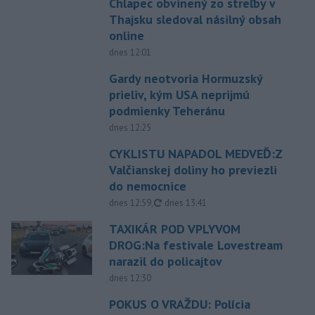
Chlapec obvinený zo streľby v
Thajsku sledoval násilný obsah
online
dnes 12:01
Gardy neotvoria Hormuzský
prieliv, kým USA neprijmú
podmienky Teheránu
dnes 12:25
CYKLISTU NAPADOL MEDVEĎ:Z
Valčianskej doliny ho previezli
do nemocnice
aktualizované
dnes 12:59
,
dnes 13:41
TAXIKÁR POD VPLYVOM
DROG:Na festivale Lovestream
narazil do policajtov
dnes 12:30
POKUS O VRAŽDU: Polícia