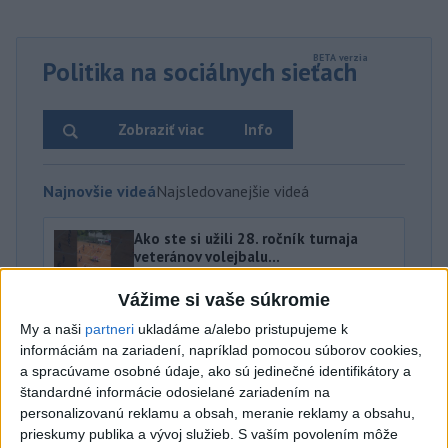
Politika na sociálnych sieťach
Zobraziť viac
Info
Najnovšie videá
Najsledovanejšie videá
Ako ste si užili 28. ročník turnaja
veteránov volejbalu...
dnes 13:08
|
Ferenčák Ján
|
62
zobrazení
Vážime si vaše súkromie
Oľano v karanténe, alebo čo sa stane,
My a naši
partneri
ukladáme a/alebo pristupujeme k
ak sa niekto spoj...
informáciám na zariadení, napríklad pomocou súborov cookies,
dnes 05:00
|
Michelko Roman
|
15783
a spracúvame osobné údaje, ako sú jedinečné identifikátory a
zobrazení
štandardné informácie odosielané zariadením na
personalizovanú reklamu a obsah, meranie reklamy a obsahu,
R. FICO: ČO SA NEZMESTILO NA
prieskumy publika a vývoj služieb.
S vaším povolením môže
TLAČOVKU LXV.