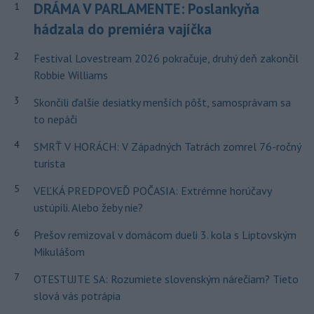
DRÁMA V PARLAMENTE: Poslankyňa
1
hádzala do premiéra vajíčka
2
Festival Lovestream 2026 pokračuje, druhý deň zakončil
Robbie Williams
3
Skončili ďalšie desiatky menších pôšt, samosprávam sa
to nepáči
4
SMRŤ V HORÁCH: V Západných Tatrách zomrel 76-ročný
turista
5
VEĽKÁ PREDPOVEĎ POČASIA: Extrémne horúčavy
ustúpili. Alebo žeby nie?
6
Prešov remizoval v domácom dueli 3. kola s Liptovským
Mikulášom
7
OTESTUJTE SA: Rozumiete slovenským nárečiam? Tieto
slová vás potrápia