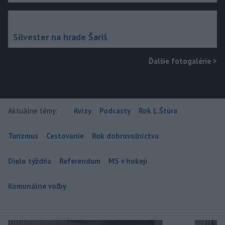
Silvester na hrade Šariš
Ďalšie fotogalérie
>
Aktuálne témy:
Kvízy
Podcasty
Rok Ľ.Štúra
Turizmus
Cestovanie
Rok dobrovoľníctva
Dielo týždňa
Referendum
MS v hokeji
Komunálne voľby