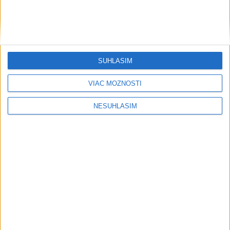
Počasie
AKTUÁLNA PREDPOVEĎ POČASIA NA SEDEM DNÍ
SÚHLASÍM
VIAC MOŽNOSTÍ
....
NESÚHLASÍM
....