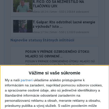
R. FICO: ČO SA NEZMESTILO NA
TLAČOVKU LXV.
včera 18:24
|
Smer - SSD
|
20164
zobrazení
T. Gašpar: Kto odstrihol lacné energie
z východu? Isto ...
včera 17:56
|
Smer - SSD
|
12020
zobrazení
Najnovšie statusy štátnych inštitúcií
POSUN V PRÍPADE OZBROJENÉHO ÚTOKU:
MLADÍCI SÚ OBVINENÍ ...
POSUN V PRÍPADE OZBROJENÉHO ÚTOKU: MLADÍCI SÚ
OBVINENÍ Z POKUSU VRAŽDY ŽIVOT TAXIKÁRA
ZACHRÁNILI POLICAJTI Trnavskí a g...
Vážime si vaše súkromie
dnes 08:23
|
Polícia Slovenskej republiky
My a naši
partneri
ukladáme a/alebo pristupujeme k
informáciám na zariadení, napríklad pomocou súborov cookies,
Najnovšie politické statusy
a spracúvame osobné údaje, ako sú jedinečné identifikátory a
štandardné informácie odosielané zariadením na
🤍💙❤️ Takto bolo Rožňave, zajtra
personalizovanú reklamu a obsah, meranie reklamy a obsahu,
pokračujeme v Malacká...
prieskumy publika a vývoj služieb.
S vaším povolením môže
🤍💙❤️ Takto bolo Rožňave, zajtra pokračujeme v