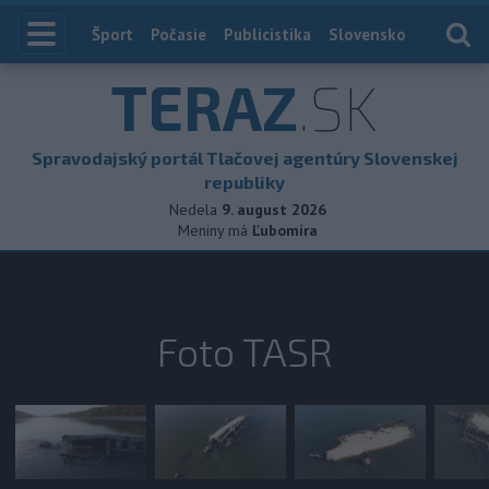
Index
Šport
Počasie
Publicistika
Slovensko
Zahranič
TERAZ
.SK
Spravodajský portál Tlačovej agentúry Slovenskej
republiky
Nedela
9. august 2026
Meniny má
Ľubomíra
Foto TASR