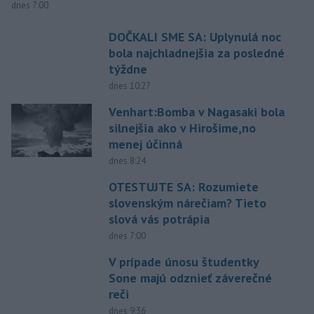
dnes 7:00
DOČKALI SME SA: Uplynulá noc
bola najchladnejšia za posledné
týždne
dnes 10:27
Venhart:Bomba v Nagasaki bola
silnejšia ako v Hirošime,no
menej účinná
dnes 8:24
OTESTUJTE SA: Rozumiete
slovenským nárečiam? Tieto
slová vás potrápia
dnes 7:00
V prípade únosu študentky
Sone majú odznieť záverečné
reči
dnes 9:36