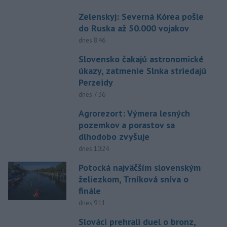
Zelenskyj: Severná Kórea pošle
do Ruska až 50.000 vojakov
dnes 8:46
Slovensko čakajú astronomické
úkazy, zatmenie Slnka striedajú
Perzeidy
dnes 7:36
Agrorezort: Výmera lesných
pozemkov a porastov sa
dlhodobo zvyšuje
dnes 10:24
Potocká najväčším slovenským
želiezkom, Trníková sníva o
finále
dnes 9:11
Slováci prehrali duel o bronz,