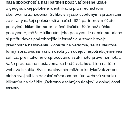
naša spoločnosť a naši partneri používať presné údaje
Malackách ✌️
o geografickej polohe a identifikáciu prostredníctvom
dnes 08:17
|
Mikulec Roman
skenovania zariadenia. Súhlas s vyššie uvedeným spracúvaním
zo strany našej spoločnosti a našich 824 partnerov môžete
poskytnúť kliknutím na príslušné tlačidlo. Skôr než súhlas
Neprehliadnite
poskytnete, môžete kliknutím jeho poskytnutie odmietnuť alebo
si preštudovať podrobnejšie informácie a zmeniť svoje
VEĽKÁ PREDPOVEĎ POČASIA:
prednostné nastavenia.
Zoberte na vedomie, že na niektoré
Extrémne horúčavy ustúpili. Alebo
formy spracúvania vašich osobných údajov nepotrebujeme váš
súhlas, proti takémuto spracovaniu však máte právo namietať.
žeby nie?
Vaše prednostné nastavenia sa budú vzťahovať len na túto
webovú lokalitu. Svoje nastavenia môžete kedykoľvek zmeniť
HRABKO o výhode
alebo svoj súhlas odvolať návratom na túto webovú stránku
Majerského:Mazurek a Laššáková majú
kliknutím na tlačidlo „Ochrana osobných údajov“ v dolnej časti
rovnakých voličov
stránky.
ČIASTOČNÉ ZATMENIE SLNKA:
Pozorovať sa bude dať v stredu
ĎALŠÍ TEPLOTNÝ REKORD: Tentoraz
padol v Dolných Plachtinciach