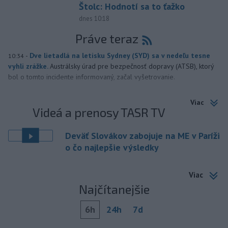
Štolc: Hodnotí sa to ťažko
dnes 10:18
Práve teraz
-
Dve lietadlá na letisku Sydney (SYD) sa v nedeľu tesne
10:34
vyhli zrážke.
Austrálsky úrad pre bezpečnosť dopravy (ATSB), ktorý
bol o tomto incidente informovaný, začal vyšetrovanie.
Viac
Videá a prenosy TASR TV
Deväť Slovákov zabojuje na ME v Paríži
o čo najlepšie výsledky
Viac
Najčítanejšie
6h
24h
7d