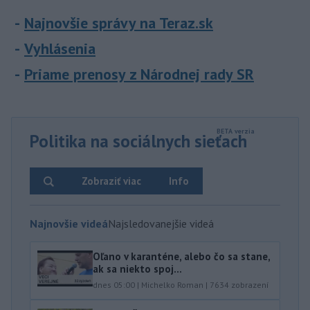
Najnovšie správy na Teraz.sk
Vyhlásenia
Priame prenosy z Národnej rady SR
Politika na sociálnych sieťach
Zobraziť viac
Info
Najnovšie videá
Najsledovanejšie videá
Oľano v karanténe, alebo čo sa stane,
ak sa niekto spoj...
dnes 05:00
|
Michelko Roman
|
7634
zobrazení