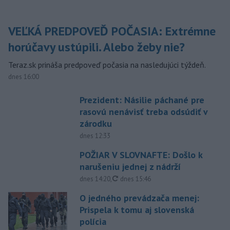
VEĽKÁ PREDPOVEĎ POČASIA: Extrémne
horúčavy ustúpili. Alebo žeby nie?
Teraz.sk prináša predpoveď počasia na nasledujúci týždeň.
dnes 16:00
Prezident: Násilie páchané pre
rasovú nenávisť treba odsúdiť v
zárodku
dnes 12:33
POŽIAR V SLOVNAFTE: Došlo k
narušeniu jednej z nádrží
aktualizované
dnes 14:20
,
dnes 15:46
O jedného prevádzača menej:
Prispela k tomu aj slovenská
polícia