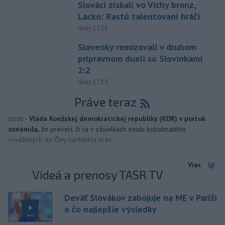
Slováci získali vo Vichy bronz,
Lacko: Rastú talentovaní hráči
dnes 15:51
Slovenky remizovali v druhom
prípravnom dueli so Slovinkami
2:2
dnes 17:13
Práve teraz
-
Vláda Konžskej demokratickej republiky (KDR) v piatok
20:01
oznámila,
že preverí, či sa v zásielkach oxidu kobaltnatého
vyvážaných do Číny nachádza urán.
Viac
Videá a prenosy TASR TV
Deväť Slovákov zabojuje na ME v Paríži
o čo najlepšie výsledky