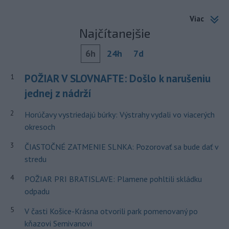
Viac
Najčítanejšie
6h
24h
7d
POŽIAR V SLOVNAFTE: Došlo k narušeniu
1
jednej z nádrží
2
Horúčavy vystriedajú búrky: Výstrahy vydali vo viacerých
okresoch
3
ČIASTOČNÉ ZATMENIE SLNKA: Pozorovať sa bude dať v
stredu
4
POŽIAR PRI BRATISLAVE: Plamene pohltili skládku
odpadu
5
V časti Košice-Krásna otvorili park pomenovaný po
kňazovi Semivanovi