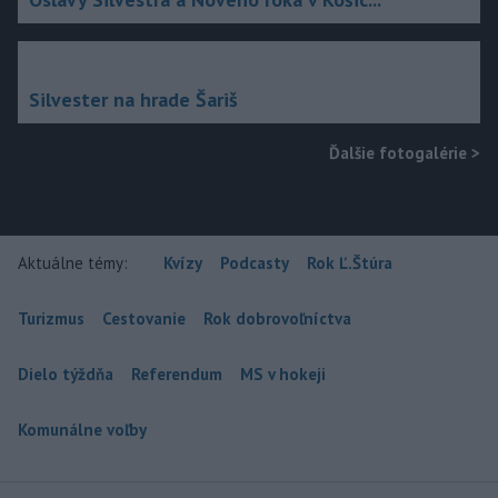
Silvester na hrade Šariš
Ďalšie fotogalérie
>
Aktuálne témy:
Kvízy
Podcasty
Rok Ľ.Štúra
Turizmus
Cestovanie
Rok dobrovoľníctva
Dielo týždňa
Referendum
MS v hokeji
Komunálne voľby