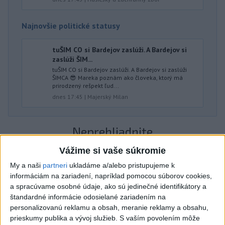
Najnovšie politické statusy
tuŠIM CO si Bardejov zaslúži. A Bardejov si
zaslúži ŠIM...
tuŠIM CO si Bardejov zaslúži. A Bardejov si zaslúži
ŠIMCA 😎 Mareka poznám ako človeka, ktorý má
prirodzený rešpekt ľud...
dnes 17:45
|
Majerský Milan
Neprehliadnite
Vážime si vaše súkromie
ČIASTOČNÉ ZATMENIE SLNKA:
My a naši
partneri
ukladáme a/alebo pristupujeme k
Pozorovať sa bude dať v stredu
informáciám na zariadení, napríklad pomocou súborov cookies,
a spracúvame osobné údaje, ako sú jedinečné identifikátory a
ĎALŠÍ TEPLOTNÝ REKORD: Tentoraz
štandardné informácie odosielané zariadením na
personalizovanú reklamu a obsah, meranie reklamy a obsahu,
padol v Dolných Plachtinciach
prieskumy publika a vývoj služieb.
S vaším povolením môže