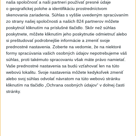
naša spoločnosť a naši partneri používať presné údaje
V Budapešti opäť padol teplotný
o geografickej polohe a identifikáciu prostredníctvom
rekord, tretí za päť týždňov
skenovania zariadenia. Súhlas s vyššie uvedeným spracúvaním
zo strany našej spoločnosti a našich 824 partnerov môžete
poskytnúť kliknutím na príslušné tlačidlo. Skôr než súhlas
VIDEO: Umelá inteligencia a robotika
poskytnete, môžete kliknutím jeho poskytnutie odmietnuť alebo
pomáhajú už aj záchranárom
si preštudovať podrobnejšie informácie a zmeniť svoje
prednostné nastavenia.
Zoberte na vedomie, že na niektoré
formy spracúvania vašich osobných údajov nepotrebujeme váš
súhlas, proti takémuto spracovaniu však máte právo namietať.
Správy
Vaše prednostné nastavenia sa budú vzťahovať len na túto
webovú lokalitu. Svoje nastavenia môžete kedykoľvek zmeniť
alebo svoj súhlas odvolať návratom na túto webovú stránku
kliknutím na tlačidlo „Ochrana osobných údajov“ v dolnej časti
stránky.