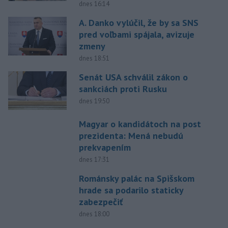
dnes 16:14
A. Danko vylúčil, že by sa SNS
pred voľbami spájala, avizuje
zmeny
dnes 18:51
Senát USA schválil zákon o
sankciách proti Rusku
dnes 19:50
Magyar o kandidátoch na post
prezidenta: Mená nebudú
prekvapením
dnes 17:31
Románsky palác na Spišskom
hrade sa podarilo staticky
zabezpečiť
dnes 18:00