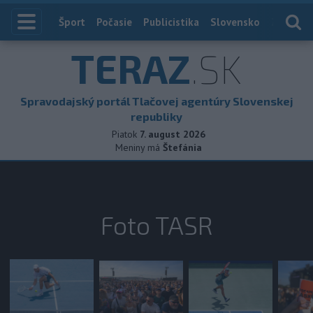
Index
Šport
Počasie
Publicistika
Slovensko
Zahranič
TERAZ
.SK
Spravodajský portál Tlačovej agentúry Slovenskej
republiky
Piatok
7. august 2026
Meniny má
Štefánia
Foto TASR