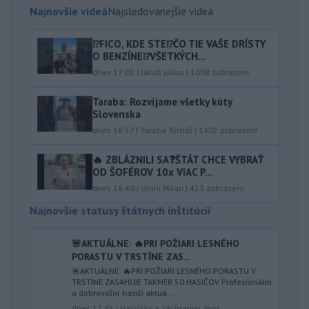
Najnovšie videá
Najsledovanejšie videá
⁉️FICO, KDE STE⁉️ČO TIE VAŠE DRÍSTY
O BENZÍNE⁉️VŠETKÝCH...
dnes 17:02
|
Jakab Július
|
1008
zobrazení
Taraba: Rozvíjame všetky kúty
Slovenska
dnes 16:57
|
Taraba Tomáš
|
1402
zobrazení
🔥 ZBLÁZNILI SA❓️ŠTÁT CHCE VYBRAŤ
OD ŠOFÉROV 10x VIAC P...
dnes 16:40
|
Uhrík Milan
|
423
zobrazení
Najnovšie statusy štátnych inštitúcií
🚨AKTUÁLNE: 🔥PRI POŽIARI LESNÉHO
PORASTU V TRSTÍNE ZAS...
🚨AKTUÁLNE: 🔥PRI POŽIARI LESNÉHO PORASTU V
TRSTÍNE ZASAHUJE TAKMER 50 HASIČOV Profesionálni
a dobrovoľní hasiči aktuá...
dnes 17:45
|
Hasičský a záchranný zbor