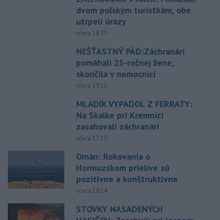
dvom poľským turistkám, obe
utrpeli úrazy
včera 18:39
NEŠŤASTNÝ PÁD:Záchranári
pomáhali 25-ročnej žene,
skončila v nemocnici
včera 19:10
MLADÍK VYPADOL Z FERRATY:
Na Skalke pri Kremnici
zasahovali záchranári
včera 17:19
Omán: Rokovania o
Hormuzskom prielive sú
pozitívne a konštruktívne
včera 19:24
STOVKY NASADENÝCH