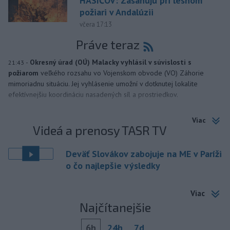
HASIČOV: Zasahujú pri lesnom
požiari v Andalúzii
včera 17:13
Práve teraz
-
Okresný úrad (OÚ) Malacky vyhlásil v súvislosti s
21:43
požiarom
veľkého rozsahu vo Vojenskom obvode (VO) Záhorie
mimoriadnu situáciu. Jej vyhlásenie umožní v dotknutej lokalite
efektívnejšiu koordináciu nasadených síl a prostriedkov.
Viac
Videá a prenosy TASR TV
Deväť Slovákov zabojuje na ME v Paríži
o čo najlepšie výsledky
Viac
Najčítanejšie
6h
24h
7d