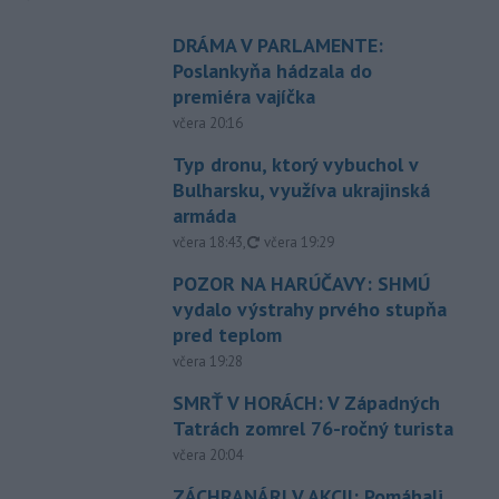
DRÁMA V PARLAMENTE:
Poslankyňa hádzala do
premiéra vajíčka
včera 20:16
Typ dronu, ktorý vybuchol v
Bulharsku, využíva ukrajinská
armáda
aktualizované
včera 18:43
,
včera 19:29
POZOR NA HARÚČAVY: SHMÚ
vydalo výstrahy prvého stupňa
pred teplom
včera 19:28
SMRŤ V HORÁCH: V Západných
Tatrách zomrel 76-ročný turista
včera 20:04
ZÁCHRANÁRI V AKCII: Pomáhali