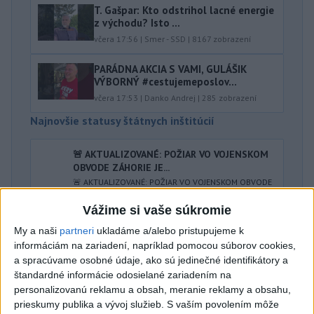
T. Gašpar: Kto odstrihol lacné energie
z východu? Isto ...
včera 17:56
|
Smer - SSD
|
8167
zobrazení
PARÁDNA AKCIA S VAMI, GULÁŠIK
VÝBORNÝ #cestujemeposlov...
včera 17:53
|
Danko Andrej
|
285
zobrazení
Najnovšie statusy štátnych inštitúcií
🚨 AKTUALIZOVANÉ: POŽIAR VO VOJENSKOM
OBVODE ZÁHORIE JE...
🚨 AKTUALIZOVANÉ: POŽIAR VO VOJENSKOM OBVODE
ZÁHORIE JE LOKALIZOVANÝ A VŠETKY OHNISKÁ SÚ
AKTUÁLNE POD KONTROLOU Hasiči ...
Vážime si vaše súkromie
včera 20:10
|
Ministerstvo vnútra SR
My a naši
partneri
ukladáme a/alebo pristupujeme k
informáciám na zariadení, napríklad pomocou súborov cookies,
Najnovšie politické statusy
a spracúvame osobné údaje, ako sú jedinečné identifikátory a
štandardné informácie odosielané zariadením na
personalizovanú reklamu a obsah, meranie reklamy a obsahu,
Richard Raši
prieskumy publika a vývoj služieb.
S vaším povolením môže
Richard Raši