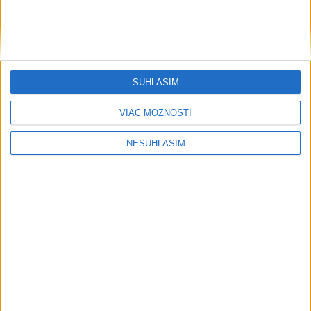
Počasie
SÚHLASÍM
AKTUÁLNA PREDPOVEĎ POČASIA NA SEDEM DNÍ
VIAC MOŽNOSTÍ
NESÚHLASÍM
....
....