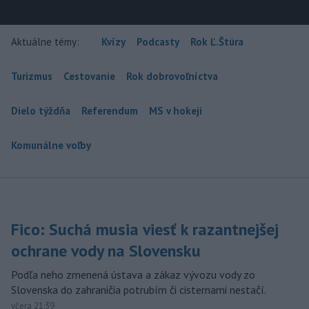
Aktuálne témy:
Kvízy
Podcasty
Rok Ľ.Štúra
Turizmus
Cestovanie
Rok dobrovoľníctva
Dielo týždňa
Referendum
MS v hokeji
Komunálne voľby
Fico: Suchá musia viesť k razantnejšej
ochrane vody na Slovensku
Podľa neho zmenená ústava a zákaz vývozu vody zo
Slovenska do zahraničia potrubím či cisternami nestačí.
včera 21:39