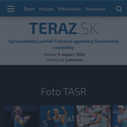
Index
Šport
Počasie
Publicistika
Slovensko
Zahranič
TERAZ
.SK
Spravodajský portál Tlačovej agentúry Slovenskej
republiky
Nedela
9. august 2026
Meniny má
Ľubomíra
Foto TASR