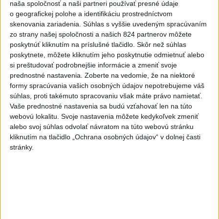
naša spoločnosť a naši partneri používať presné údaje
včera 21:44
|
HLAS - sociálna demokracia
o geografickej polohe a identifikáciu prostredníctvom
skenovania zariadenia. Súhlas s vyššie uvedeným spracúvaním
zo strany našej spoločnosti a našich 824 partnerov môžete
Neprehliadnite
poskytnúť kliknutím na príslušné tlačidlo. Skôr než súhlas
poskytnete, môžete kliknutím jeho poskytnutie odmietnuť alebo
VEĽKÁ PREDPOVEĎ POČASIA:
si preštudovať podrobnejšie informácie a zmeniť svoje
Extrémne horúčavy ustúpili. Alebo
prednostné nastavenia.
Zoberte na vedomie, že na niektoré
žeby nie?
formy spracúvania vašich osobných údajov nepotrebujeme váš
súhlas, proti takémuto spracovaniu však máte právo namietať.
Vaše prednostné nastavenia sa budú vzťahovať len na túto
HRABKO o výhode
webovú lokalitu. Svoje nastavenia môžete kedykoľvek zmeniť
Majerského:Mazurek a Laššáková majú
alebo svoj súhlas odvolať návratom na túto webovú stránku
rovnakých voličov
kliknutím na tlačidlo „Ochrana osobných údajov“ v dolnej časti
stránky.
ČIASTOČNÉ ZATMENIE SLNKA:
Pozorovať sa bude dať v stredu
ĎALŠÍ TEPLOTNÝ REKORD: Tentoraz
padol v Dolných Plachtinciach