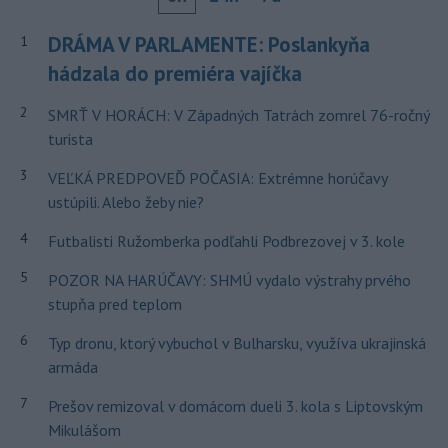
DRÁMA V PARLAMENTE: Poslankyňa
1
hádzala do premiéra vajíčka
2
SMRŤ V HORÁCH: V Západných Tatrách zomrel 76-ročný
turista
3
VEĽKÁ PREDPOVEĎ POČASIA: Extrémne horúčavy
ustúpili. Alebo žeby nie?
4
Futbalisti Ružomberka podľahli Podbrezovej v 3. kole
5
POZOR NA HARÚČAVY: SHMÚ vydalo výstrahy prvého
stupňa pred teplom
6
Typ dronu, ktorý vybuchol v Bulharsku, využíva ukrajinská
armáda
7
Prešov remizoval v domácom dueli 3. kola s Liptovským
Mikulášom