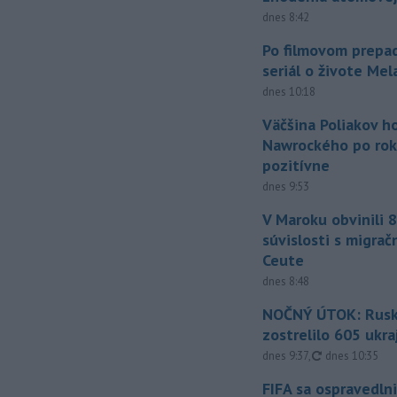
dnes 8:42
Po filmovom prepad
seriál o živote Me
dnes 10:18
Väčšina Poliakov h
Nawrockého po rok
pozitívne
dnes 9:53
V Maroku obvinili 8
súvislosti s migrač
Ceute
dnes 8:48
NOČNÝ ÚTOK: Rusko
zostrelilo 605 ukr
aktualizované
dnes 9:37
,
dnes 10:35
FIFA sa ospravedlni