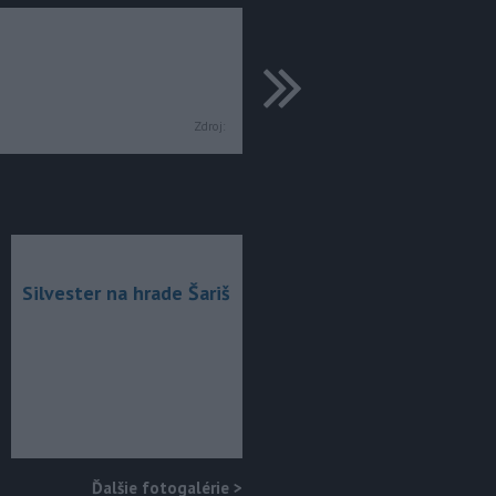
ďalšie
Zdroj:
Silvester na hrade Šariš
Ďalšie fotogalérie
>