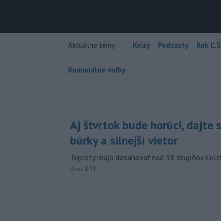
Aktuálne témy:
Kvízy
Podcasty
Rok Ľ.Š
Komunálne voľby
Aj štvrtok bude horúci, dajte 
búrky a silnejší vietor
Teploty majú dosahovať nad 38 stupňov Celzi
dnes 8:31