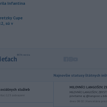
súvislosti s vládnou pripomienkou k
rila Infantina
zonáciám národných parkov (NP) a
naďalej je tak ohrozených 450
miliónov eur z plánu obnovy.
Gretzky Cupe
:2, sú v
-
Nemecko v stredu začalo
21:25
vyšetrovanie po tom, ako sa v noci
v
blízkosti vzletovej a pristávacej
dráhy na letisku Lipsko/Halle našiel
dron naložený výbušninami.
-
Slovensko pomáha Maďarsku
20:47
sieťach
s vodou, pretože naši južní susedia
zápasia s kritickou situáciou na Dunaji a
v hre je aj možné odstavenie jadrovej
elektrárne.
Najnovšie statusy štátnych inšt
-
Litovská pohraničná stráž
20:17
MILOVNÍCI LANGOŠOV, ZB
objavila ďalší podzemný tunel,
ociálnych služieb
MILOVNÍCI LANGOŠOV, ZBYSTR
ktorý mal
slúžiť na nelegálne
ita
|
123
zobrazení
privítame aj @langose.u.bibi 
prevádzanie migrantov z Bieloruska
dnes 08:02
|
Kancelária prez
na územie tohto členského štátu