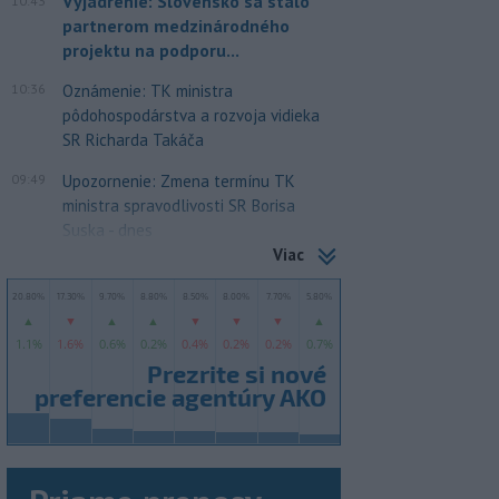
Vyjadrenie: Slovensko sa stalo
10:43
partnerom medzinárodného
projektu na podporu...
10:36
Oznámenie: TK ministra
pôdohospodárstva a rozvoja vidieka
SR Richarda Takáča
09:49
Upozornenie: Zmena termínu TK
ministra spravodlivosti SR Borisa
Suska - dnes
Viac