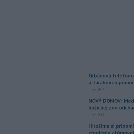
Orbánová telefono
a Tarabom o pomoc
dnes 9:06
NOVÝ DOMOV: Medv
košickej zoo odchá
dnes 9:51
Hirošima si pripomí
zhodenia atómove