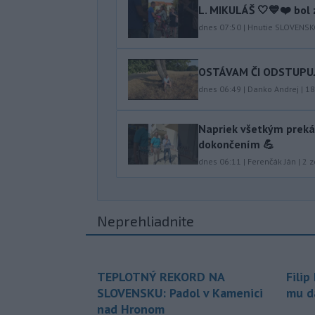
L. MIKULÁŠ 🤍💙❤️ bol 
dnes 07:50
|
Hnutie SLOVENS
OSTÁVAM ČI ODSTUPUJEM
dnes 06:49
|
Danko Andrej
|
18
Napriek všetkým preká
dokončením 💪
dnes 06:11
|
Ferenčák Ján
|
2
z
Neprehliadnite
TEPLOTNÝ REKORD NA
Filip
SLOVENSKU: Padol v Kamenici
mu da
nad Hronom