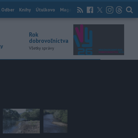
 Odber
Knihy
Útulkovo
Magazín
News Now
Archív
TASR
Rok
dobrovoľníctva
ky
Všetky správy