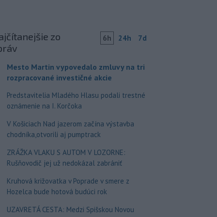
jčítanejšie zo
6h
24h
7d
práv
Mesto Martin vypovedalo zmluvy na tri
rozpracované investičné akcie
Predstavitelia Mladého Hlasu podali trestné
oznámenie na I. Korčoka
V Košiciach Nad jazerom začína výstavba
chodníka,otvorili aj pumptrack
ZRÁŽKA VLAKU S AUTOM V LOZORNE:
Rušňovodič jej už nedokázal zabrániť
Kruhová križovatka v Poprade v smere z
Hozelca bude hotová budúci rok
UZAVRETÁ CESTA: Medzi Spišskou Novou