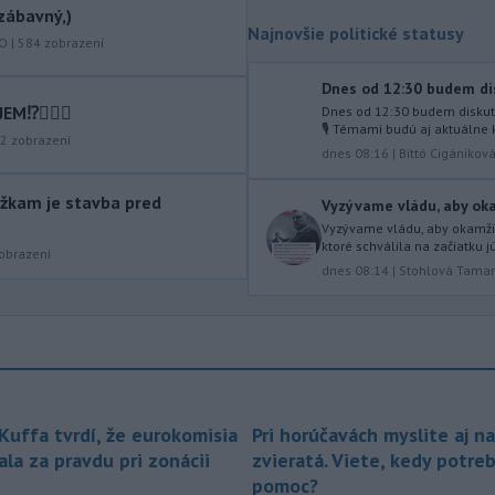
Európskej únie.
zábavný,)
Najnovšie politické statusy
KO
|
584
zobrazení
-
Ruská dezinformačná
20:08
kampaň sa vo Francúzsku zamerala
Dnes od 12:30 budem dis
na ďalšieho
kandidáta, bývalého
⁉️🤷🏻‍♂️
Dnes od 12:30 budem diskut
centristického premiéra Attala. Ako
🎙️ Témami budú aj aktuálne k
informovala agentúra AFP, odhalil ju
2
zobrazení
dnes 08:16
|
Bittó Cigánikov
vládny úrad Viginum a s „vysokou
mierou istoty“ pripísal proruskej
žkam je stavba pred
Vyzývame vládu, aby okam
dezinformačnej sieti s názvom
Vyzývame vládu, aby okamžit
Matrioška.
ktoré schválila na začiatku j
obrazení
dnes 08:14
|
Stohlová Tama
-
Na jednokoľajovom
20:02
železničnom priecestí v Lozorne
došlo v stredu
podvečer k zrážke
nákladného vlaku s osobným
motorovým vozidlom.
-
Úrady v severovýchodnej
19:29
Kolumbii v stredu zachránili
 Kuffa tvrdí, že eurokomisia
Pri horúčavách myslite aj na
zatúlané mláďa
hrocha. Na brehu
la za pravdu pri zonácii
zvieratá. Viete, kedy potre
rieky ho našli rybári so známkami
pomoc?