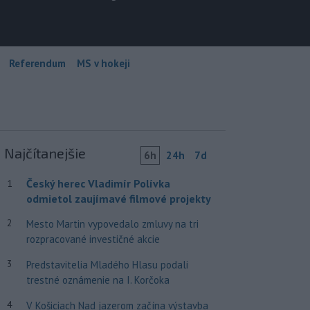
Referendum
MS v hokeji
Najčítanejšie
6h
24h
7d
Český herec Vladimír Polívka
1
odmietol zaujímavé filmové projekty
2
Mesto Martin vypovedalo zmluvy na tri
rozpracované investičné akcie
3
Predstavitelia Mladého Hlasu podali
trestné oznámenie na I. Korčoka
4
V Košiciach Nad jazerom začína výstavba