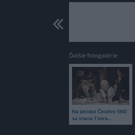
predchádza
Ďalšie fotogalérie
Na javisko Činohry SND
sa vracia Timra...