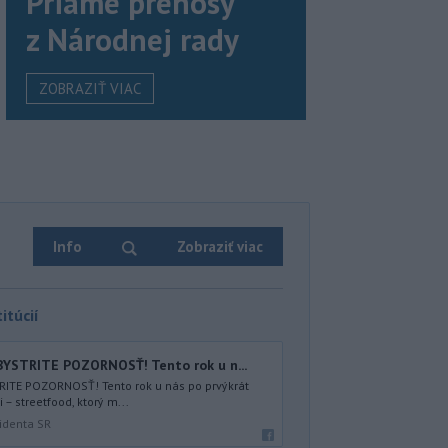
Priame prenosy
z Národnej rady
ZOBRAZIŤ VIAC
Info
Zobraziť viac
itúcií
YSTRITE POZORNOSŤ! Tento rok u n...
ITE POZORNOSŤ! Tento rok u nás po prvýkrát
– streetfood, ktorý m...
identa SR