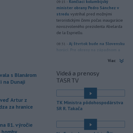
-
Končiaci kolumbijský
09:15
minister obrany Pedro Sánchez v
stredu
vystríhal pred možnými
teroristickými činmi počas inaugurácie
novozvoleného prezidenta Abelarda
de la Espriellu.
-
Aj štvrtok bude na Slovensku
08:31
horúci. Pre okresy na západnom a
južnom
Slovensku a niektoré okresy v
Viac
strede a na východe krajiny vydal
Slovenský hydrometeorologický ústav
Videá a prenosy
vala s Blanárom
(SHMÚ) výstrahy tretieho stupňa pred
TASR TV
vysokými teplotami.
i na Dunaji
-
V roku 2025 okolo 16,5
07:18
percenta ľudí vo veku 16 rokov a
eď Artur z
TK Ministra pôdohospodárstva
viac v
členských krajinách Európskej
dza za hranice
SR R. Takača
únie (EÚ) denne užívalo tabak a s ním
súvisiace výrobky.
na 81. výročie
-
Vedenie Medzinárodnej
06:47
j bomby