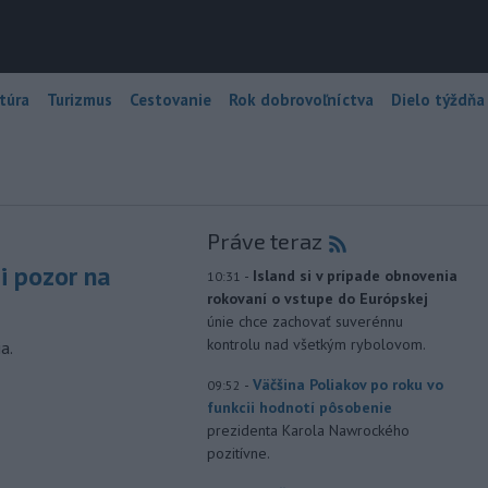
túra
Turizmus
Cestovanie
Rok dobrovoľníctva
Dielo týždňa
Práve teraz
si pozor na
-
Island si v prípade obnovenia
10:31
rokovaní o vstupe do Európskej
únie chce zachovať suverénnu
kontrolu nad všetkým rybolovom.
a.
-
Väčšina Poliakov po roku vo
09:52
funkcii hodnotí pôsobenie
prezidenta Karola Nawrockého
pozitívne.