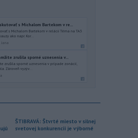
kutovať s Michalom Bartekom v re...
ovať s Michalom Bartekom v relácii Téma na TA3
auzy ako napr. Kor...
á Jana
žite zrušila sporné uznesenia v...
e zrušila sporné uznesenia v prípade zonácií,
úla. Zároveň vyzýv...
ra
ŠTIBRAVÁ: Štvrté miesto v silnej
bujú
svetovej konkurencii je výborné