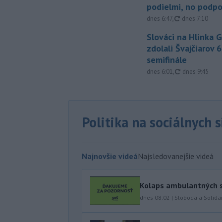
podielmi, no podpo
aktualizované
dnes 6:47
,
dnes 7:10
Slováci na Hlinka 
zdolali Švajčiarov 6
semifinále
aktualizované
dnes 6:01
,
dnes 9:45
Politika na sociálnych 
Najnovšie videá
Najsledovanejšie videá
Kolaps ambulantných s
dnes 08:02
|
Sloboda a Solidar