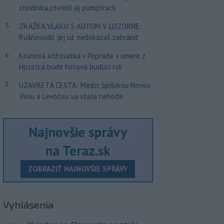
chodníka,otvorili aj pumptrack
5
ZRÁŽKA VLAKU S AUTOM V LOZORNE:
Rušňovodič jej už nedokázal zabrániť
6
Kruhová križovatka v Poprade v smere z
Hozelca bude hotová budúci rok
7
UZAVRETÁ CESTA: Medzi Spišskou Novou
Vsou a Levočou sa stala nehoda
Najnovšie správy
na Teraz.sk
ZOBRAZIŤ NAJNOVŠIE SPRÁVY
Vyhlásenia