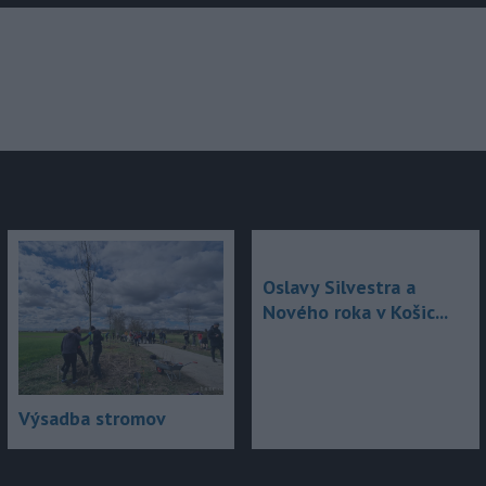
júce
Oslavy Silvestra a
Nového roka v Košic...
Výsadba stromov