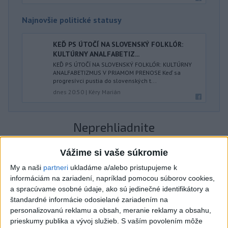
Najnovšie politické statusy
KEĎ PS ÚTOČÍ NA SLOVENSKÝ FOLKLÓR:
KULTÚRNY ANALFABETIZ...
KEĎ PS ÚTOČÍ NA SLOVENSKÝ FOLKLÓR: KULTÚRNY
ANALFABETIZMUS V PRIAMOM PRENOSE Keď sa
progresívci pustia do slovenských t...
dnes 20:50
|
Kéry Marián
Neprehliadnite
ČIASTOČNÉ ZATMENIE SLNKA:
Vážime si vaše súkromie
Pozorovať sa bude dať v stredu
My a naši
partneri
ukladáme a/alebo pristupujeme k
informáciám na zariadení, napríklad pomocou súborov cookies,
ĎALŠÍ TEPLOTNÝ REKORD: Tentoraz
a spracúvame osobné údaje, ako sú jedinečné identifikátory a
padol v Dolných Plachtinciach
štandardné informácie odosielané zariadením na
personalizovanú reklamu a obsah, meranie reklamy a obsahu,
prieskumy publika a vývoj služieb.
S vaším povolením môže
V Budapešti opäť padol teplotný