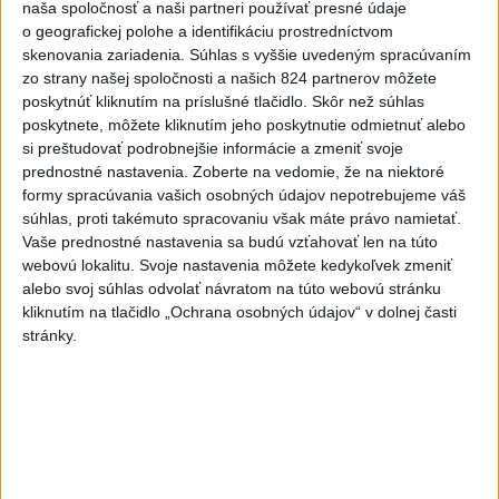
naša spoločnosť a naši partneri používať presné údaje
rekord, tretí za päť týždňov
o geografickej polohe a identifikáciu prostredníctvom
skenovania zariadenia. Súhlas s vyššie uvedeným spracúvaním
zo strany našej spoločnosti a našich 824 partnerov môžete
VIDEO: Umelá inteligencia a robotika
poskytnúť kliknutím na príslušné tlačidlo. Skôr než súhlas
pomáhajú už aj záchranárom
poskytnete, môžete kliknutím jeho poskytnutie odmietnuť alebo
si preštudovať podrobnejšie informácie a zmeniť svoje
prednostné nastavenia.
Zoberte na vedomie, že na niektoré
formy spracúvania vašich osobných údajov nepotrebujeme váš
Správy
súhlas, proti takémuto spracovaniu však máte právo namietať.
Vaše prednostné nastavenia sa budú vzťahovať len na túto
webovú lokalitu. Svoje nastavenia môžete kedykoľvek zmeniť
alebo svoj súhlas odvolať návratom na túto webovú stránku
kliknutím na tlačidlo „Ochrana osobných údajov“ v dolnej časti
stránky.