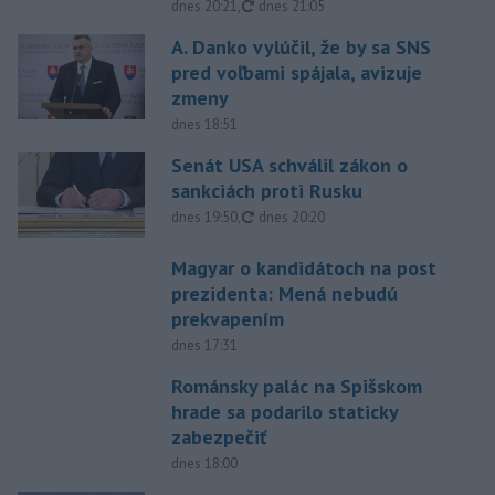
aktualizované
dnes 20:21
,
dnes 21:05
A. Danko vylúčil, že by sa SNS
pred voľbami spájala, avizuje
zmeny
dnes 18:51
Senát USA schválil zákon o
sankciách proti Rusku
aktualizované
dnes 19:50
,
dnes 20:20
Magyar o kandidátoch na post
prezidenta: Mená nebudú
prekvapením
dnes 17:31
Románsky palác na Spišskom
hrade sa podarilo staticky
zabezpečiť
dnes 18:00