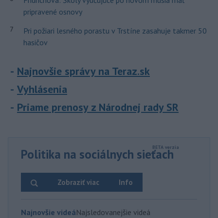
Fridrichová: Školy vyučujúce po novom musia mať
pripravené osnovy
7
Pri požiari lesného porastu v Trstíne zasahuje takmer 50
hasičov
Najnovšie správy na Teraz.sk
Vyhlásenia
Priame prenosy z Národnej rady SR
Politika na sociálnych sieťach
Zobraziť viac
Info
Najnovšie videá
Najsledovanejšie videá