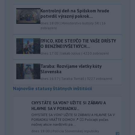
Kontrolný deň na Spišskom hrade
potvrdil výrazný pokrok...
dnes 18:09
|
Ministerstvo kultúry SR
|
16
zobrazení
⁉️FICO, KDE STE⁉️ČO TIE VAŠE DRÍSTY
O BENZÍNE⁉️VŠETKÝCH...
dnes 17:02
|
Jakab Július
|
4220
zobrazení
Taraba: Rozvíjame všetky kúty
Slovenska
dnes 16:57
|
Taraba Tomáš
|
3227
zobrazení
Najnovšie statusy štátnych inštitúcií
CHYSTÁTE SA VON? UŽITE SI ZÁBAVU A
HLAVNE SA V PORIADKU...
CHYSTÁTE SA VON? UŽITE SI ZÁBAVU A HLAVNE SA V
PORIADKU VRÁŤTE DOMOV📍 👮‍♂️ Policajti počas
nočnej akcie navštívili pa...
dnes 18:00
|
Polícia Slovenskej republiky