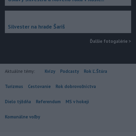
Silvester na hrade Šariš
Ďalšie fotogalérie
>
Aktuálne témy:
Kvízy
Podcasty
Rok Ľ.Štúra
Turizmus
Cestovanie
Rok dobrovoľníctva
Dielo týždňa
Referendum
MS v hokeji
Komunálne voľby