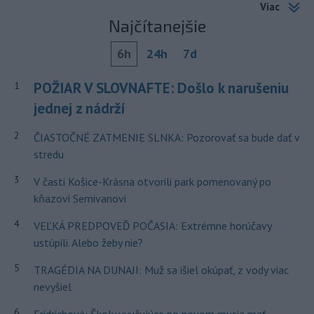
Viac
Najčítanejšie
6h
24h
7d
POŽIAR V SLOVNAFTE: Došlo k narušeniu
1
jednej z nádrží
2
ČIASTOČNÉ ZATMENIE SLNKA: Pozorovať sa bude dať v
stredu
3
V časti Košice-Krásna otvorili park pomenovaný po
kňazovi Semivanovi
4
VEĽKÁ PREDPOVEĎ POČASIA: Extrémne horúčavy
ustúpili. Alebo žeby nie?
5
TRAGÉDIA NA DUNAJI: Muž sa išiel okúpať, z vody viac
nevyšiel
6