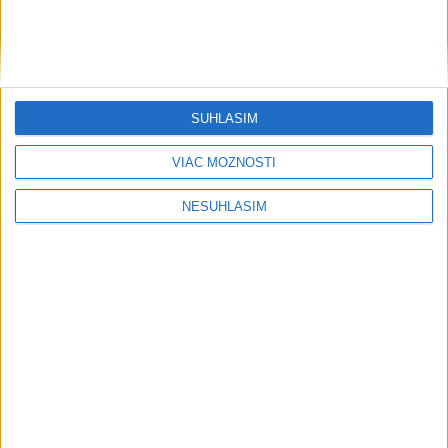
SÚHLASÍM
VIAC MOŽNOSTÍ
NESÚHLASÍM
....