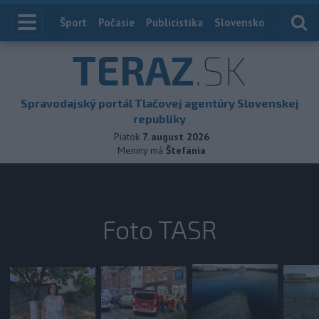
Index
Šport
Počasie
Publicistika
Slovensko
Zahranič
TERAZ
.SK
Spravodajský portál Tlačovej agentúry Slovenskej
republiky
Piatok
7. august 2026
Meniny má
Štefánia
Foto TASR