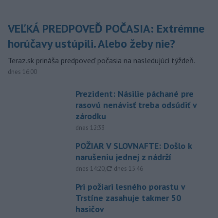
VEĽKÁ PREDPOVEĎ POČASIA: Extrémne
horúčavy ustúpili. Alebo žeby nie?
Teraz.sk prináša predpoveď počasia na nasledujúci týždeň.
dnes 16:00
Prezident: Násilie páchané pre
rasovú nenávisť treba odsúdiť v
zárodku
dnes 12:33
POŽIAR V SLOVNAFTE: Došlo k
narušeniu jednej z nádrží
aktualizované
dnes 14:20
,
dnes 15:46
Pri požiari lesného porastu v
Trstíne zasahuje takmer 50
hasičov