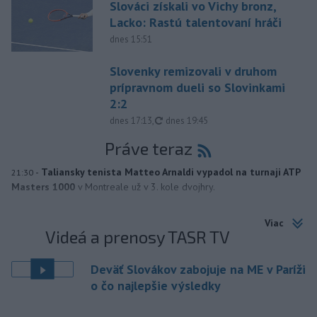
Slováci získali vo Vichy bronz,
Lacko: Rastú talentovaní hráči
dnes 15:51
Slovenky remizovali v druhom
prípravnom dueli so Slovinkami
2:2
aktualizované
dnes 17:13
,
dnes 19:45
Práve teraz
-
Taliansky tenista Matteo Arnaldi vypadol na turnaji ATP
21:30
Masters 1000
v Montreale už v 3. kole dvojhry.
Viac
Videá a prenosy TASR TV
Deväť Slovákov zabojuje na ME v Paríži
o čo najlepšie výsledky