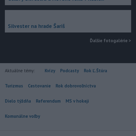
Silvester na hrade Šariš
Ďalšie fotogalérie
>
Aktuálne témy:
Kvízy
Podcasty
Rok Ľ.Štúra
Turizmus
Cestovanie
Rok dobrovoľníctva
Dielo týždňa
Referendum
MS v hokeji
Komunálne voľby