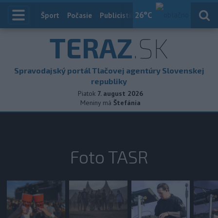
26
°C
Index
Šport
Počasie
Publicistika
Slovensko
Zahranič
TERAZ
.SK
Spravodajský portál Tlačovej agentúry Slovenskej
republiky
Piatok
7. august 2026
Meniny má
Štefánia
Foto TASR