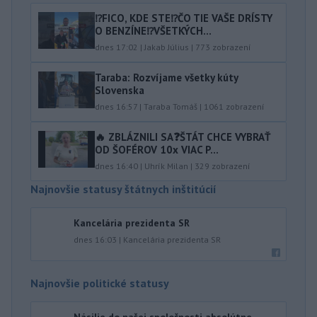
⁉️FICO, KDE STE⁉️ČO TIE VAŠE DRÍSTY
O BENZÍNE⁉️VŠETKÝCH...
dnes 17:02
|
Jakab Július
|
773
zobrazení
Taraba: Rozvíjame všetky kúty
Slovenska
dnes 16:57
|
Taraba Tomáš
|
1061
zobrazení
🔥 ZBLÁZNILI SA❓️ŠTÁT CHCE VYBRAŤ
OD ŠOFÉROV 10x VIAC P...
dnes 16:40
|
Uhrík Milan
|
329
zobrazení
Najnovšie statusy štátnych inštitúcií
Kancelária prezidenta SR
dnes 16:03
|
Kancelária prezidenta SR
Najnovšie politické statusy
Násilie do našej spoločnosti absolútne