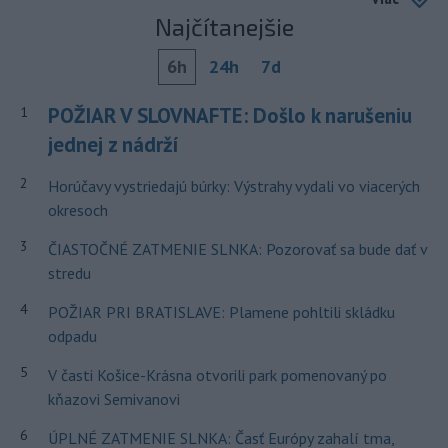
Najčítanejšie
6h
24h
7d
POŽIAR V SLOVNAFTE: Došlo k narušeniu
1
jednej z nádrží
2
Horúčavy vystriedajú búrky: Výstrahy vydali vo viacerých
okresoch
3
ČIASTOČNÉ ZATMENIE SLNKA: Pozorovať sa bude dať v
stredu
4
POŽIAR PRI BRATISLAVE: Plamene pohltili skládku
odpadu
5
V časti Košice-Krásna otvorili park pomenovaný po
kňazovi Semivanovi
6
ÚPLNÉ ZATMENIE SLNKA: Časť Európy zahalí tma,