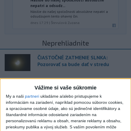
nepatrí a odsudz...
Násilie do našej spoločnosti absolútne nepatrí a
odsudzujem tento ohavný čin.
dnes 17:29
|
Števulová Zuzana
Neprehliadnite
ČIASTOČNÉ ZATMENIE SLNKA:
Pozorovať sa bude dať v stredu
ĎALŠÍ TEPLOTNÝ REKORD: Tentoraz
Vážime si vaše súkromie
padol v Dolných Plachtinciach
My a naši
partneri
ukladáme a/alebo pristupujeme k
V Budapešti opäť padol teplotný
informáciám na zariadení, napríklad pomocou súborov cookies,
rekord, tretí za päť týždňov
a spracúvame osobné údaje, ako sú jedinečné identifikátory a
štandardné informácie odosielané zariadením na
personalizovanú reklamu a obsah, meranie reklamy a obsahu,
VIDEO: Umelá inteligencia a robotika
prieskumy publika a vývoj služieb.
S vaším povolením môže