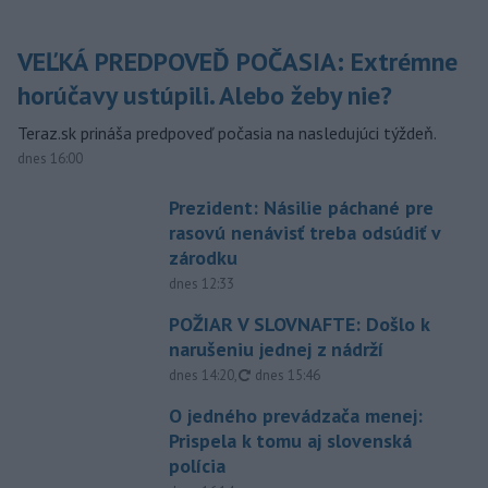
VEĽKÁ PREDPOVEĎ POČASIA: Extrémne
horúčavy ustúpili. Alebo žeby nie?
Teraz.sk prináša predpoveď počasia na nasledujúci týždeň.
dnes 16:00
Prezident: Násilie páchané pre
rasovú nenávisť treba odsúdiť v
zárodku
dnes 12:33
POŽIAR V SLOVNAFTE: Došlo k
narušeniu jednej z nádrží
aktualizované
dnes 14:20
,
dnes 15:46
O jedného prevádzača menej:
Prispela k tomu aj slovenská
polícia