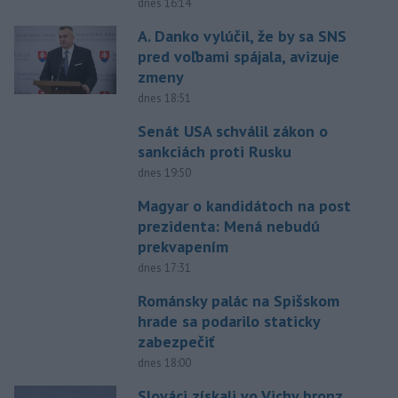
dnes 16:14
A. Danko vylúčil, že by sa SNS
pred voľbami spájala, avizuje
zmeny
dnes 18:51
Senát USA schválil zákon o
sankciách proti Rusku
dnes 19:50
Magyar o kandidátoch na post
prezidenta: Mená nebudú
prekvapením
dnes 17:31
Románsky palác na Spišskom
hrade sa podarilo staticky
zabezpečiť
dnes 18:00
Slováci získali vo Vichy bronz,