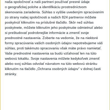
pomáhajú už aj záchranárom
naša spoločnosť a naši partneri používať presné údaje
o geografickej polohe a identifikáciu prostredníctvom
skenovania zariadenia. Súhlas s vyššie uvedeným spracúvaním
zo strany našej spoločnosti a našich 824 partnerov môžete
Správy
poskytnúť kliknutím na príslušné tlačidlo. Skôr než súhlas
poskytnete, môžete kliknutím jeho poskytnutie odmietnuť alebo
si preštudovať podrobnejšie informácie a zmeniť svoje
prednostné nastavenia.
Zoberte na vedomie, že na niektoré
formy spracúvania vašich osobných údajov nepotrebujeme váš
súhlas, proti takémuto spracovaniu však máte právo namietať.
Vaše prednostné nastavenia sa budú vzťahovať len na túto
webovú lokalitu. Svoje nastavenia môžete kedykoľvek zmeniť
alebo svoj súhlas odvolať návratom na túto webovú stránku
kliknutím na tlačidlo „Ochrana osobných údajov“ v dolnej časti
stránky.