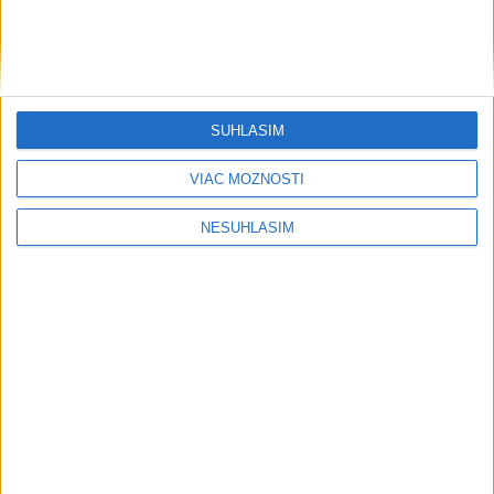
SÚHLASÍM
VIAC MOŽNOSTÍ
NESÚHLASÍM
....