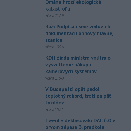
Ománe hrozí ekologická
katastrofa
včera 21:59
Ráž: Podpísali sme zmluvu k
dokumentácii obnovy hlavnej
stanice
včera 15:26
KDH žiada ministra vnútra o
vysvetlenie nákupu
kamerových systémov
včera 17:40
V Budapešti opäť padol
teplotný rekord, tretí za päť
týždňov
včera 19:15
Twente deklasovalo DAC 6:0 v
prvom zápase 3. predkola