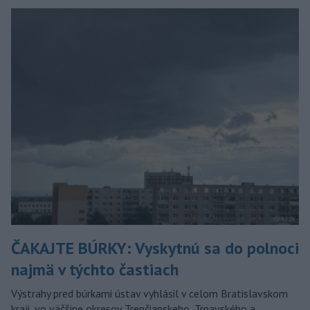
ČAKAJTE BÚRKY: Vyskytnú sa do polnoci
najmä v týchto častiach
Výstrahy pred búrkami ústav vyhlásil v celom Bratislavskom
kraji, vo väčšine okresov Trenčianskeho, Trnavského a