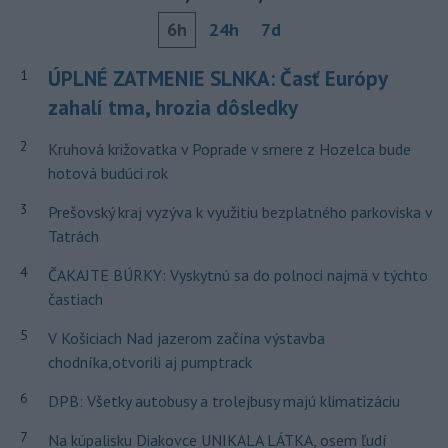
6h
24h
7d
ÚPLNÉ ZATMENIE SLNKA: Časť Európy
1
zahalí tma, hrozia dôsledky
2
Kruhová križovatka v Poprade v smere z Hozelca bude
hotová budúci rok
3
Prešovský kraj vyzýva k využitiu bezplatného parkoviska v
Tatrách
4
ČAKAJTE BÚRKY: Vyskytnú sa do polnoci najmä v týchto
častiach
5
V Košiciach Nad jazerom začína výstavba
chodníka,otvorili aj pumptrack
6
DPB: Všetky autobusy a trolejbusy majú klimatizáciu
7
Na kúpalisku Diakovce UNIKALA LÁTKA, osem ľudí