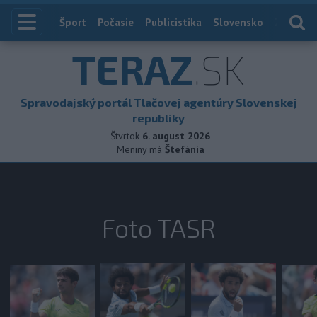
Index
Šport
Počasie
Publicistika
Slovensko
Zahranič
TERAZ
.SK
Spravodajský portál Tlačovej agentúry Slovenskej
republiky
Štvrtok
6. august 2026
Meniny má
Štefánia
Foto TASR