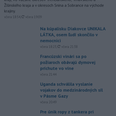
Žilinského kraja a v okresoch Snina a Sobrance na východe
krajiny.
aktualizované
včera 18:54
,
včera 19:09
Na kúpalisku Diakovce UNIKALA
LÁTKA, osem ľudí skončilo v
nemocnici
aktualizované
včera 18:23
,
včera 21:38
Francúzski vinári sa po
požiaroch obávajú dymovej
príchute vo víne
včera 21:44
Uganda schválila vyslanie
vojakov do medzinárodných síl
v Pásme Gazy
včera 20:49
Pre únik ropy z tankera pri