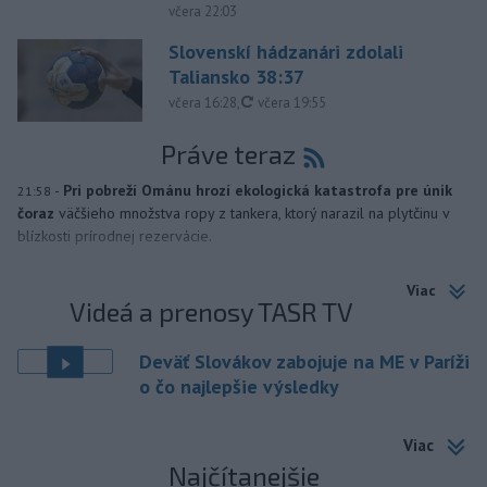
včera 22:03
Slovenskí hádzanári zdolali
Taliansko 38:37
aktualizované
včera 16:28
,
včera 19:55
Práve teraz
-
Pri pobreží Ománu hrozí ekologická katastrofa pre únik
21:58
čoraz
väčšieho množstva ropy z tankera, ktorý narazil na plytčinu v
blízkosti prírodnej rezervácie.
Viac
Videá a prenosy TASR TV
Deväť Slovákov zabojuje na ME v Paríži
o čo najlepšie výsledky
Viac
Najčítanejšie