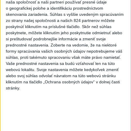
naša spoločnosť a naši partneri používať presné údaje
KRAJA ➡️ NO IBA 1️...
o geografickej polohe a identifikáciu prostredníctvom
9️⃣ KANDIDÁTOV NA ŽUPANA PREŠOVSKÉHO KRAJA ➡️
skenovania zariadenia. Súhlas s vyššie uvedeným spracúvaním
NO IBA 1️⃣. ZDRAVÁ VOĽBA - MILAN MAJERSKÝ ✅️❗️
Podpora mužovi, ktorému na ...
zo strany našej spoločnosti a našich 824 partnerov môžete
poskytnúť kliknutím na príslušné tlačidlo. Skôr než súhlas
dnes 21:23
|
Škripek Branislav
poskytnete, môžete kliknutím jeho poskytnutie odmietnuť alebo
si preštudovať podrobnejšie informácie a zmeniť svoje
Neprehliadnite
prednostné nastavenia.
Zoberte na vedomie, že na niektoré
formy spracúvania vašich osobných údajov nepotrebujeme váš
súhlas, proti takémuto spracovaniu však máte právo namietať.
ĎALŠÍ TEPLOTNÝ REKORD: Tentoraz
Vaše prednostné nastavenia sa budú vzťahovať len na túto
padol v Dolných Plachtinciach
webovú lokalitu. Svoje nastavenia môžete kedykoľvek zmeniť
alebo svoj súhlas odvolať návratom na túto webovú stránku
VIDEO: Umelá inteligencia a robotika
kliknutím na tlačidlo „Ochrana osobných údajov“ v dolnej časti
pomáhajú už aj záchranárom
stránky.
NOVÝ DOMOV: Medveď Artur z
košickej zoo odchádza za hranice
Orbánová telefonovala s Blanárom a