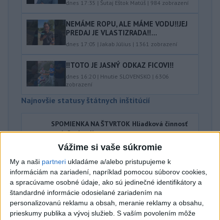
dnes 17:35
|
Šutaj Eštok Matúš
|
984
zobrazení
NEMÁME ROPU, ALE MÁME VODU‼️JEJ
PREDAJ JE VLASTIZRADA‼️...
dnes 17:05
|
Jakab Július
|
1361
zobrazení
‼️TOTO JE JASNÝ ODKAZ FICOVI‼️
dnes 16:20
|
Hnutie SLOVENSKO
|
6306
zobrazení
Najnovšie statusy štátnych inštitúcií
SPOMIENKA NA ŠTVRTOK Hliadková činnosť
poriečnej políc...
SPOMIENKA NA ŠTVRTOK Hliadková činnosť poriečnej
Vážime si vaše súkromie
polície v 80 rokoch 20. storočia. Na kúpaliskách a
prírodných jazerá...
My a naši
partneri
ukladáme a/alebo pristupujeme k
dnes 18:35
|
Polícia Slovenskej republiky
informáciám na zariadení, napríklad pomocou súborov cookies,
a spracúvame osobné údaje, ako sú jedinečné identifikátory a
štandardné informácie odosielané zariadením na
Najnovšie politické statusy
personalizovanú reklamu a obsah, meranie reklamy a obsahu,
prieskumy publika a vývoj služieb.
S vaším povolením môže
9️⃣ KANDIDÁTOV NA ŽUPANA PREŠOVSKÉHO