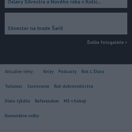
Oslavy Silvestra a Nového roka v Košic...
Silvester na hrade Šariš
Ďalšie fotogalérie
>
Aktuálne témy:
Kvízy
Podcasty
Rok Ľ.Štúra
Turizmus
Cestovanie
Rok dobrovoľníctva
Dielo týždňa
Referendum
MS v hokeji
Komunálne voľby