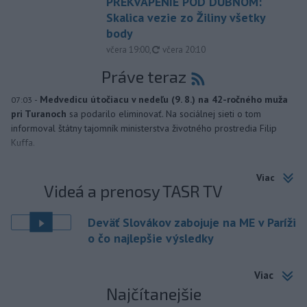
PREKVAPENIE POD DUBŇOM:
Skalica vezie zo Žiliny všetky
body
aktualizované
včera 19:00
,
včera 20:10
Práve teraz
-
Medvedicu útočiacu v nedeľu (9. 8.) na 42-ročného muža
07:03
pri Turanoch
sa podarilo eliminovať. Na sociálnej sieti o tom
informoval štátny tajomník ministerstva životného prostredia Filip
Kuffa.
Viac
Videá a prenosy TASR TV
Deväť Slovákov zabojuje na ME v Paríži
o čo najlepšie výsledky
Viac
Najčítanejšie