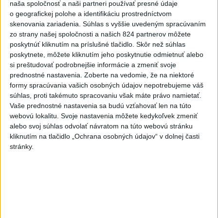
naša spoločnosť a naši partneri používať presné údaje
✴️ SKVELÝ FESTIVAL KRESŤANSKEJ HUDBY A
o geografickej polohe a identifikáciu prostredníctvom
SLOVA - CAMPFEST...
skenovania zariadenia. Súhlas s vyššie uvedeným spracúvaním
✴️ SKVELÝ FESTIVAL KRESŤANSKEJ HUDBY A SLOVA -
zo strany našej spoločnosti a našich 824 partnerov môžete
CAMPFEST 2026 - SOM TENTO ROK MINUL... a je mi to
úprimne ľúto ! Nemoho...
poskytnúť kliknutím na príslušné tlačidlo. Skôr než súhlas
dnes 04:20
|
Škripek Branislav
poskytnete, môžete kliknutím jeho poskytnutie odmietnuť alebo
si preštudovať podrobnejšie informácie a zmeniť svoje
prednostné nastavenia.
Zoberte na vedomie, že na niektoré
Neprehliadnite
formy spracúvania vašich osobných údajov nepotrebujeme váš
súhlas, proti takémuto spracovaniu však máte právo namietať.
Vaše prednostné nastavenia sa budú vzťahovať len na túto
J. Božik: Financovanie samospráv nie
webovú lokalitu. Svoje nastavenia môžete kedykoľvek zmeniť
je ich jediný problém
alebo svoj súhlas odvolať návratom na túto webovú stránku
kliknutím na tlačidlo „Ochrana osobných údajov“ v dolnej časti
stránky.
OTESTUJTE SA: Rozumiete
slovenským nárečiam? Tieto slová vás
potrápia
VEĽKÁ PREDPOVEĎ POČASIA:
Extrémne horúčavy ustúpili. Alebo