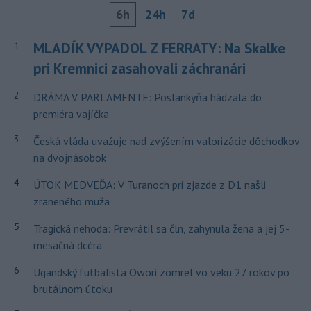
6h
24h
7d
MLADÍK VYPADOL Z FERRATY: Na Skalke
1
pri Kremnici zasahovali záchranári
2
DRÁMA V PARLAMENTE: Poslankyňa hádzala do
premiéra vajíčka
3
Česká vláda uvažuje nad zvýšením valorizácie dôchodkov
na dvojnásobok
4
ÚTOK MEDVEĎA: V Turanoch pri zjazde z D1 našli
zraneného muža
5
Tragická nehoda: Prevrátil sa čln, zahynula žena a jej 5-
mesačná dcéra
6
Ugandský futbalista Owori zomrel vo veku 27 rokov po
brutálnom útoku