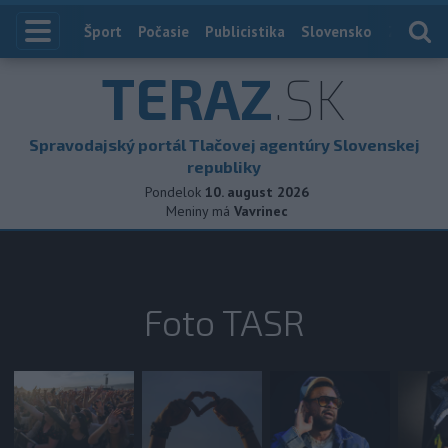
Index
Šport
Počasie
Publicistika
Slovensko
Zahranič
TERAZ
.SK
Spravodajský portál Tlačovej agentúry Slovenskej
republiky
Pondelok
10. august 2026
Meniny má
Vavrinec
Foto TASR