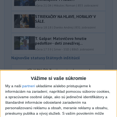
včera 21:04
|
Mikulec Roman
|
855
zobrazení
STRIEKAČKY NA HLAVE, HORALKY V
SÁLE.
včera 18:18
|
Danko Andrej
|
831
zobrazení
T. Gašpar: Matovičovo hnutie
pedofilov - deti zneužívaj...
včera 17:59
|
Smer - SSD
|
8865
zobrazení
Najnovšie statusy štátnych inštitúcií
JÚL V PALÁCI Zaujíma vás ako vyzeral
uplynulý mesiac v...
Vážime si vaše súkromie
JÚL V PALÁCI Zaujíma vás ako vyzeral uplynulý
mesiac v Prezidentskom paláci, mimo neho aj v
My a naši
partneri
ukladáme a/alebo pristupujeme k
zahraničí? Pozrite si #rec...
informáciám na zariadení, napríklad pomocou súborov cookies,
včera 18:41
|
Kancelária prezidenta SR
a spracúvame osobné údaje, ako sú jedinečné identifikátory a
štandardné informácie odosielané zariadením na
personalizovanú reklamu a obsah, meranie reklamy a obsahu,
Najnovšie politické statusy
prieskumy publika a vývoj služieb.
S vaším povolením môže