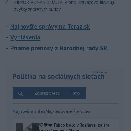
7
MIMORIADNA SITUÁCIA: V obci Braväcovo likvidujú
zvyšky zhorených budov
Najnovšie správy na Teraz.sk
Vyhlásenia
Priame prenosy z Národnej rady SR
Politika na sociálnych sieťach
Zobraziť viac
Info
Najnovšie videá
Najsledovanejšie videá
🤍💙❤️ Takto bolo v Rožňave, zajtra
pokračujeme v Malac...