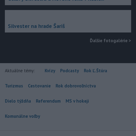
Silvester na hrade Šariš
Ďalšie fotogalérie
>
Aktuálne témy:
Kvízy
Podcasty
Rok Ľ.Štúra
Turizmus
Cestovanie
Rok dobrovoľníctva
Dielo týždňa
Referendum
MS v hokeji
Komunálne voľby