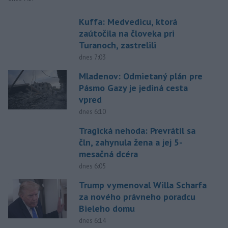
Kuffa: Medvedicu, ktorá
zaútočila na človeka pri
Turanoch, zastrelili
dnes 7:03
Mladenov: Odmietaný plán pre
Pásmo Gazy je jediná cesta
vpred
dnes 6:10
Tragická nehoda: Prevrátil sa
čln, zahynula žena a jej 5-
mesačná dcéra
dnes 6:05
Trump vymenoval Willa Scharfa
za nového právneho poradcu
Bieleho domu
dnes 6:14