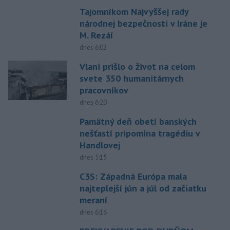
Tajomníkom Najvyššej rady
národnej bezpečnosti v Iráne je
M. Rezáí
dnes 6:02
Vlani prišlo o život na celom
svete 350 humanitárnych
pracovníkov
dnes 6:20
Pamätný deň obetí banských
nešťastí pripomína tragédiu v
Handlovej
dnes 5:15
C3S: Západná Európa mala
najteplejší jún a júl od začiatku
meraní
dnes 6:16