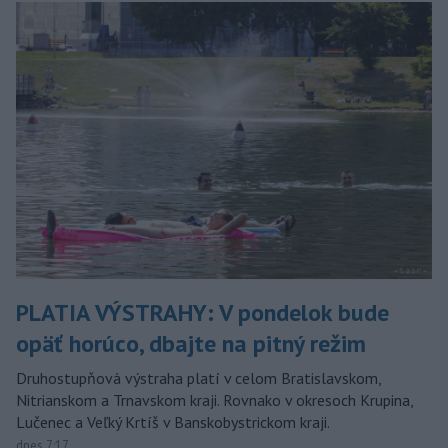
PLATIA VÝSTRAHY: V pondelok bude
opäť horúco, dbajte na pitný režim
Druhostupňová výstraha platí v celom Bratislavskom,
Nitrianskom a Trnavskom kraji. Rovnako v okresoch Krupina,
Lučenec a Veľký Krtíš v Banskobystrickom kraji.
dnes 7:17