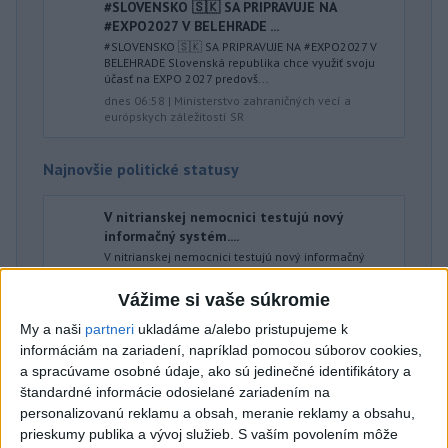
#SLOVENSKO 🇸🇰 SA PRIPRAVUJE NA
#EXPO2027 V BELEHRADE ...
#SLOVENSKO 🇸🇰 SA PRIPRAVUJE NA #EXPO2027 V
BELEHRADE Slovenská republika chce využiť svoju
účasť na EXPO 2027 predovš...
dnes 06:58
|
Ministerstvo zahraničných vecí a
európskych záležitostí SR
Najnovšie politické statusy
V nitrianskej nemocnici testujú nový
informačný systém....
V nitrianskej nemocnici testujú nový informačný
systém. V ostrej prevádzke, pri skutočných
pacientoch so skutočnými potr...
Vážime si vaše súkromie
dnes 07:01
|
Szalay Tomáš
My a naši
partneri
ukladáme a/alebo pristupujeme k
informáciám na zariadení, napríklad pomocou súborov cookies,
a spracúvame osobné údaje, ako sú jedinečné identifikátory a
Neprehliadnite
štandardné informácie odosielané zariadením na
personalizovanú reklamu a obsah, meranie reklamy a obsahu,
ĎALŠÍ TEPLOTNÝ REKORD: Tentoraz
prieskumy publika a vývoj služieb.
S vaším povolením môže