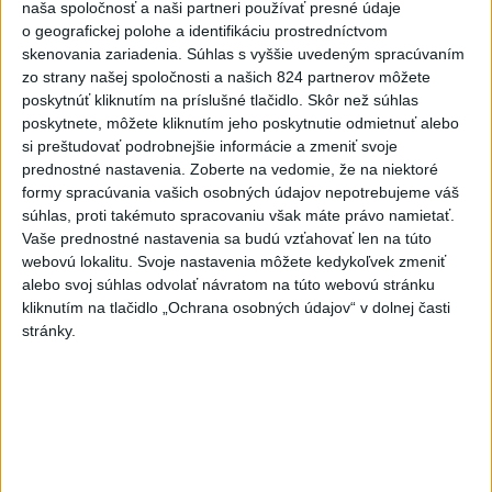
padol v Dolných Plachtinciach
naša spoločnosť a naši partneri používať presné údaje
o geografickej polohe a identifikáciu prostredníctvom
skenovania zariadenia. Súhlas s vyššie uvedeným spracúvaním
VIDEO: Umelá inteligencia a robotika
zo strany našej spoločnosti a našich 824 partnerov môžete
pomáhajú už aj záchranárom
poskytnúť kliknutím na príslušné tlačidlo. Skôr než súhlas
poskytnete, môžete kliknutím jeho poskytnutie odmietnuť alebo
si preštudovať podrobnejšie informácie a zmeniť svoje
NOVÝ DOMOV: Medveď Artur z
prednostné nastavenia.
Zoberte na vedomie, že na niektoré
košickej zoo odchádza za hranice
formy spracúvania vašich osobných údajov nepotrebujeme váš
súhlas, proti takémuto spracovaniu však máte právo namietať.
Vaše prednostné nastavenia sa budú vzťahovať len na túto
Orbánová telefonovala s Blanárom a
webovú lokalitu. Svoje nastavenia môžete kedykoľvek zmeniť
Tarabom o pomoci na Dunaji
alebo svoj súhlas odvolať návratom na túto webovú stránku
kliknutím na tlačidlo „Ochrana osobných údajov“ v dolnej časti
stránky.
Správy