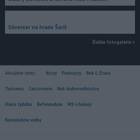
Silvester na hrade Šariš
Ďalšie fotogalérie
>
Aktuálne témy:
Kvízy
Podcasty
Rok Ľ.Štúra
Turizmus
Cestovanie
Rok dobrovoľníctva
Dielo týždňa
Referendum
MS v hokeji
Komunálne voľby