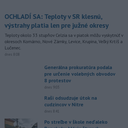
OCHLADÍ SA: Teploty v SR klesnú,
výstrahy platia len pre južné okresy
Teploty okolo 33 stupňov Celzia sa v piatok môžu vyskytnúť v
okresoch Komárno, Nové Zámky, Levice, Krupina, Veľký Krtíš a
Lučenec.
dnes 8:08
Generálna prokuratúra podala
pre určenie volebných obvodov
8 protestov
dnes 9:03
Raši odsudzuje útok na
cudzincov v Nitre
dnes 8:41
Po streľbe v škole neďaleko