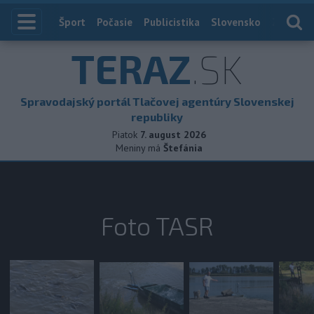
Index
Šport
Počasie
Publicistika
Slovensko
Zahranič
TERAZ
.SK
Spravodajský portál Tlačovej agentúry Slovenskej
republiky
Piatok
7. august 2026
Meniny má
Štefánia
Foto TASR