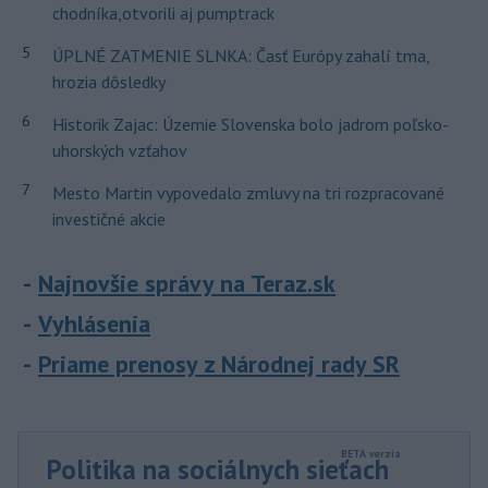
chodníka,otvorili aj pumptrack
5
ÚPLNÉ ZATMENIE SLNKA: Časť Európy zahalí tma,
hrozia dôsledky
6
Historik Zajac: Územie Slovenska bolo jadrom poľsko-
uhorských vzťahov
7
Mesto Martin vypovedalo zmluvy na tri rozpracované
investičné akcie
Najnovšie správy na Teraz.sk
Vyhlásenia
Priame prenosy z Národnej rady SR
Politika na sociálnych sieťach