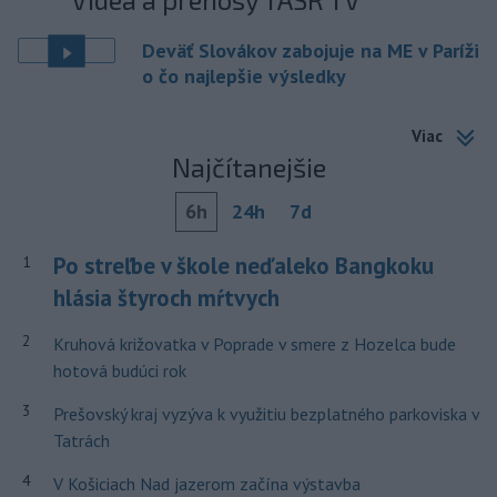
Deväť Slovákov zabojuje na ME v Paríži
o čo najlepšie výsledky
Viac
Najčítanejšie
6h
24h
7d
Po streľbe v škole neďaleko Bangkoku
1
hlásia štyroch mŕtvych
2
Kruhová križovatka v Poprade v smere z Hozelca bude
hotová budúci rok
3
Prešovský kraj vyzýva k využitiu bezplatného parkoviska v
Tatrách
4
V Košiciach Nad jazerom začína výstavba