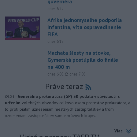
guvernéra
dnes 6:22
Afrika jednomyseľne podporila
Infantina, víta ospravedlnenie
FIFA
dnes 6:18
Machata šiesty na stovke,
Gymerská postúpila do finále
na 400 m
aktualizované
dnes 6:08
,
dnes 7:08
Práve teraz
-
Generálna prokuratúra (GP) SR podala v súvislosti s
09:24
určením
volebných obvodov celkovo osem protestov prokurátora, a
to proti piatim uzneseniam mestských zastupiteľstiev a trom
uzneseniam zastupiteľstiev samosprávnych krajov.
Viac
Videá a prenosy TASR TV