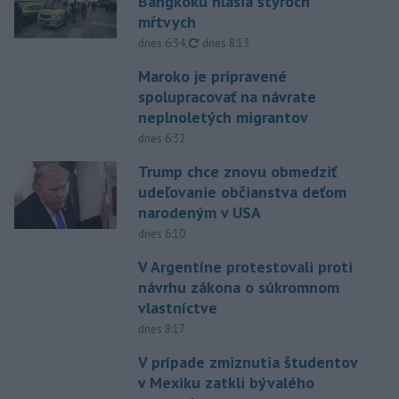
Bangkoku hlásia štyroch
mŕtvych
aktualizované
dnes 6:34
,
dnes 8:13
Maroko je pripravené
spolupracovať na návrate
neplnoletých migrantov
dnes 6:32
Trump chce znovu obmedziť
udeľovanie občianstva deťom
narodeným v USA
dnes 6:10
V Argentíne protestovali proti
návrhu zákona o súkromnom
vlastníctve
dnes 8:17
V prípade zmiznutia študentov
v Mexiku zatkli bývalého