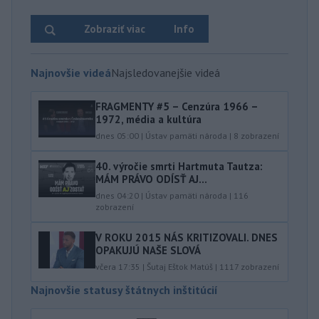
Zobraziť viac
Info
Najnovšie videá
Najsledovanejšie videá
FRAGMENTY #5 – Cenzúra 1966 –
1972, média a kultúra
dnes 05:00
|
Ústav pamäti národa
|
8
zobrazení
40.⁠ ⁠výročie smrti Hartmuta Tautza:
MÁM PRÁVO ODÍSŤ AJ...
dnes 04:20
|
Ústav pamäti národa
|
116
zobrazení
V ROKU 2015 NÁS KRITIZOVALI. DNES
OPAKUJÚ NAŠE SLOVÁ
včera 17:35
|
Šutaj Eštok Matúš
|
1117
zobrazení
Najnovšie statusy štátnych inštitúcií