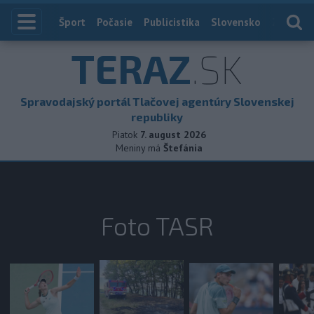
Index
Šport
Počasie
Publicistika
Slovensko
Zahranič
TERAZ
.SK
Spravodajský portál Tlačovej agentúry Slovenskej
republiky
Piatok
7. august 2026
Meniny má
Štefánia
Foto TASR