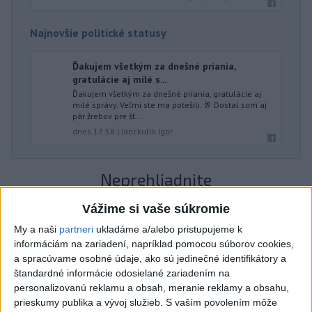
Najnovšie politické statusy
Ďakujem všetkým za dnešné priania,
gratulácie aj milé s...
Ďakujem všetkým za dnešné priania, gratulácie aj
milé správy. Veľmi ste ma potešili. 🥂 Dostal som aj
pár žrebov pre šť...
dnes 17:58
|
Janckulík Igor
Neprehliadnite
Vážime si vaše súkromie
ČIASTOČNÉ ZATMENIE SLNKA:
Pozorovať sa bude dať v stredu
My a naši
partneri
ukladáme a/alebo pristupujeme k
informáciám na zariadení, napríklad pomocou súborov cookies,
a spracúvame osobné údaje, ako sú jedinečné identifikátory a
ĎALŠÍ TEPLOTNÝ REKORD: Tentoraz
štandardné informácie odosielané zariadením na
padol v Dolných Plachtinciach
personalizovanú reklamu a obsah, meranie reklamy a obsahu,
prieskumy publika a vývoj služieb.
S vaším povolením môže
V Budapešti opäť padol teplotný