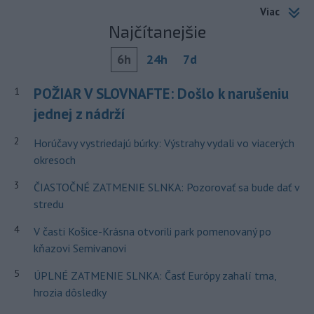
Viac
Najčítanejšie
6h
24h
7d
POŽIAR V SLOVNAFTE: Došlo k narušeniu
1
jednej z nádrží
2
Horúčavy vystriedajú búrky: Výstrahy vydali vo viacerých
okresoch
3
ČIASTOČNÉ ZATMENIE SLNKA: Pozorovať sa bude dať v
stredu
4
V časti Košice-Krásna otvorili park pomenovaný po
kňazovi Semivanovi
5
ÚPLNÉ ZATMENIE SLNKA: Časť Európy zahalí tma,
hrozia dôsledky