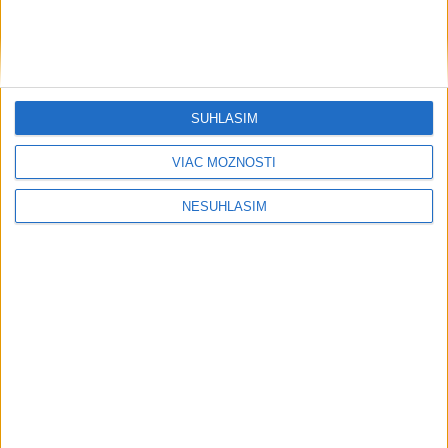
....
SÚHLASÍM
VIAC MOŽNOSTÍ
NESÚHLASÍM
....