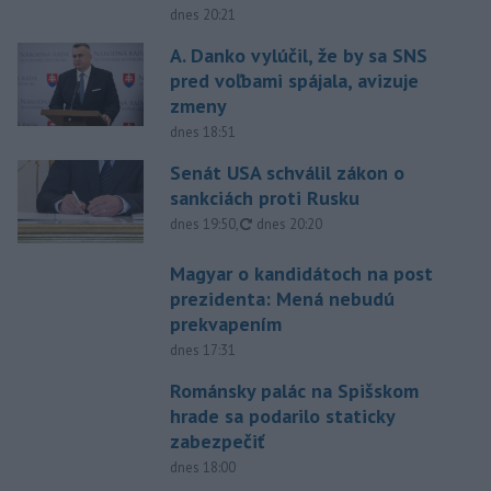
dnes 20:21
A. Danko vylúčil, že by sa SNS
pred voľbami spájala, avizuje
zmeny
dnes 18:51
Senát USA schválil zákon o
sankciách proti Rusku
aktualizované
dnes 19:50
,
dnes 20:20
Magyar o kandidátoch na post
prezidenta: Mená nebudú
prekvapením
dnes 17:31
Románsky palác na Spišskom
hrade sa podarilo staticky
zabezpečiť
dnes 18:00