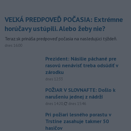
VEĽKÁ PREDPOVEĎ POČASIA: Extrémne
horúčavy ustúpili. Alebo žeby nie?
Teraz.sk prináša predpoveď počasia na nasledujúci týždeň.
dnes 16:00
Prezident: Násilie páchané pre
rasovú nenávisť treba odsúdiť v
zárodku
dnes 12:33
POŽIAR V SLOVNAFTE: Došlo k
narušeniu jednej z nádrží
aktualizované
dnes 14:20
,
dnes 15:46
Pri požiari lesného porastu v
Trstíne zasahuje takmer 50
hasičov