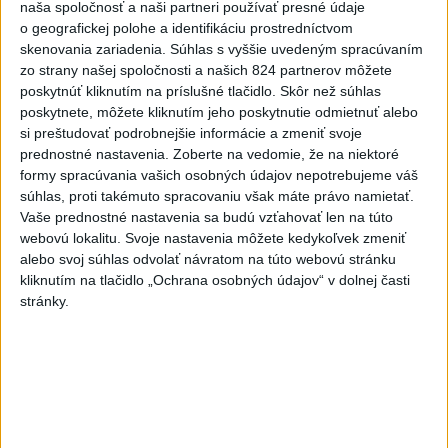
naša spoločnosť a naši partneri používať presné údaje
rekord, tretí za päť týždňov
o geografickej polohe a identifikáciu prostredníctvom
skenovania zariadenia. Súhlas s vyššie uvedeným spracúvaním
zo strany našej spoločnosti a našich 824 partnerov môžete
VIDEO: Umelá inteligencia a robotika
poskytnúť kliknutím na príslušné tlačidlo. Skôr než súhlas
pomáhajú už aj záchranárom
poskytnete, môžete kliknutím jeho poskytnutie odmietnuť alebo
si preštudovať podrobnejšie informácie a zmeniť svoje
prednostné nastavenia.
Zoberte na vedomie, že na niektoré
formy spracúvania vašich osobných údajov nepotrebujeme váš
Správy
súhlas, proti takémuto spracovaniu však máte právo namietať.
Vaše prednostné nastavenia sa budú vzťahovať len na túto
webovú lokalitu. Svoje nastavenia môžete kedykoľvek zmeniť
alebo svoj súhlas odvolať návratom na túto webovú stránku
kliknutím na tlačidlo „Ochrana osobných údajov“ v dolnej časti
stránky.