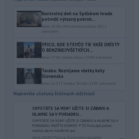
Kontrolný deň na Spišskom hrade
potvrdil výrazný pokrok...
dnes 18:09
|
Ministerstvo kultúry SR
|
2
zobrazení
⁉️FICO, KDE STE⁉️ČO TIE VAŠE DRÍSTY
O BENZÍNE⁉️VŠETKÝCH...
dnes 17:02
|
Jakab Július
|
1309
zobrazení
Taraba: Rozvíjame všetky kúty
Slovenska
dnes 16:57
|
Taraba Tomáš
|
1585
zobrazení
Najnovšie statusy štátnych inštitúcií
CHYSTÁTE SA VON? UŽITE SI ZÁBAVU A
HLAVNE SA V PORIADKU...
CHYSTÁTE SA VON? UŽITE SI ZÁBAVU A HLAVNE SA V
PORIADKU VRÁŤTE DOMOV📍 👮‍♂️ Policajti počas
nočnej akcie navštívili pa...
dnes 18:00
|
Polícia Slovenskej republiky