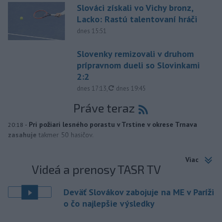
Slováci získali vo Vichy bronz,
Lacko: Rastú talentovaní hráči
dnes 15:51
Slovenky remizovali v druhom
prípravnom dueli so Slovinkami
2:2
aktualizované
dnes 17:13
,
dnes 19:45
Práve teraz
-
Pri požiari lesného porastu v Trstíne v okrese Trnava
20:18
zasahuje
takmer 50 hasičov.
Viac
Videá a prenosy TASR TV
Deväť Slovákov zabojuje na ME v Paríži
o čo najlepšie výsledky