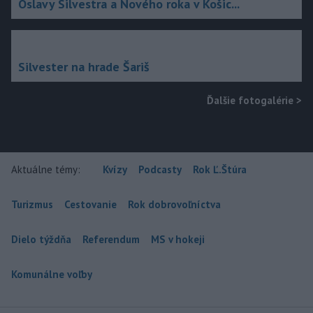
Oslavy Silvestra a Nového roka v Košic...
Silvester na hrade Šariš
Ďalšie fotogalérie
>
Aktuálne témy:
Kvízy
Podcasty
Rok Ľ.Štúra
Turizmus
Cestovanie
Rok dobrovoľníctva
Dielo týždňa
Referendum
MS v hokeji
Komunálne voľby