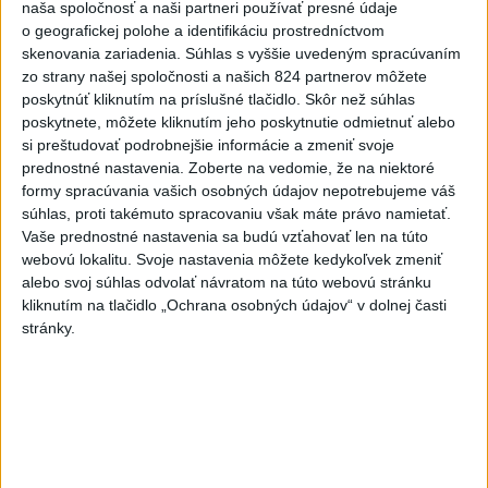
naša spoločnosť a naši partneri používať presné údaje
🎱🇸🇰 SLOVENSKÝ BILIARD DOSIAHOL
o geografickej polohe a identifikáciu prostredníctvom
HISTORICKÝ ÚSPECH NA ...
skenovania zariadenia. Súhlas s vyššie uvedeným spracúvaním
🎱🇸🇰 SLOVENSKÝ BILIARD DOSIAHOL HISTORICKÝ
zo strany našej spoločnosti a našich 824 partnerov môžete
ÚSPECH NA MAJSTROVSTVÁCH EURÓPY! 🥇 Slovenskí
poskytnúť kliknutím na príslušné tlačidlo. Skôr než súhlas
reprezentanti zaznamenali na...
poskytnete, môžete kliknutím jeho poskytnutie odmietnuť alebo
dnes 17:00
|
Ministerstvo cestovného ruchu a športu
si preštudovať podrobnejšie informácie a zmeniť svoje
SR
prednostné nastavenia.
Zoberte na vedomie, že na niektoré
formy spracúvania vašich osobných údajov nepotrebujeme váš
Najnovšie politické statusy
súhlas, proti takémuto spracovaniu však máte právo namietať.
Vaše prednostné nastavenia sa budú vzťahovať len na túto
Vážení občania, toto ste chceli? Chaos a
webovú lokalitu. Svoje nastavenia môžete kedykoľvek zmeniť
neschopnosť? ❌...
alebo svoj súhlas odvolať návratom na túto webovú stránku
Vážení občania, toto ste chceli? Chaos a
kliknutím na tlačidlo „Ochrana osobných údajov“ v dolnej časti
neschopnosť? ❌ Štátny tajomník na Ministerstve
stránky.
životného prostredia, pán Kuffa...
dnes 17:22
|
Remišová Veronika
Neprehliadnite