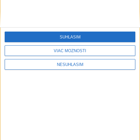
SÚHLASÍM
VIAC MOŽNOSTÍ
NESÚHLASÍM
Počasie
AKTUÁLNA PREDPOVEĎ POČASIA NA SEDEM DNÍ