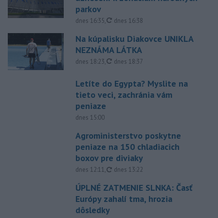
parkov
aktualizované
dnes 16:35
,
dnes 16:38
Na kúpalisku Diakovce UNIKLA
NEZNÁMA LÁTKA
aktualizované
dnes 18:23
,
dnes 18:37
Letíte do Egypta? Myslite na
tieto veci, zachránia vám
peniaze
dnes 15:00
Agroministerstvo poskytne
peniaze na 150 chladiacich
boxov pre diviaky
aktualizované
dnes 12:11
,
dnes 13:22
ÚPLNÉ ZATMENIE SLNKA: Časť
Európy zahalí tma, hrozia
dôsledky