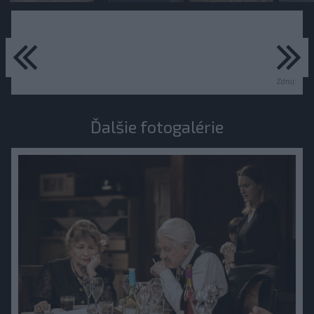
predchádzajúce
ďa
Zdroj:
Ďalšie fotogalérie