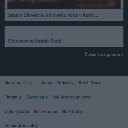
Oslavy Silvestra a Nového roka v Košic...
Silvester na hrade Šariš
Ďalšie fotogalérie
>
Aktuálne témy:
Kvízy
Podcasty
Rok Ľ.Štúra
Turizmus
Cestovanie
Rok dobrovoľníctva
Dielo týždňa
Referendum
MS v hokeji
Komunálne voľby