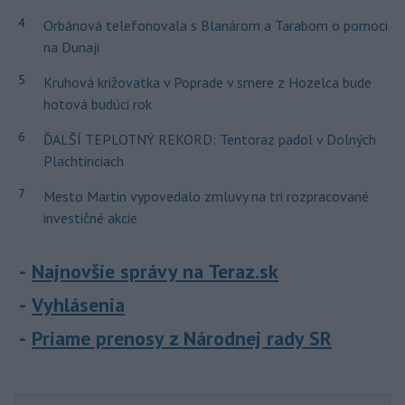
4
Orbánová telefonovala s Blanárom a Tarabom o pomoci
na Dunaji
5
Kruhová križovatka v Poprade v smere z Hozelca bude
hotová budúci rok
6
ĎALŠÍ TEPLOTNÝ REKORD: Tentoraz padol v Dolných
Plachtinciach
7
Mesto Martin vypovedalo zmluvy na tri rozpracované
investičné akcie
Najnovšie správy na Teraz.sk
Vyhlásenia
Priame prenosy z Národnej rady SR