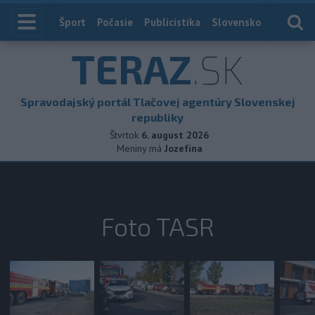
Index
Šport
Počasie
Publicistika
Slovensko
Zahranič
TERAZ
.SK
Spravodajský portál Tlačovej agentúry Slovenskej
republiky
Štvrtok
6. august 2026
Meniny má
Jozefína
Foto TASR