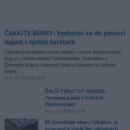
ČAKAJTE BÚRKY: Vyskytnú sa do polnoci
najmä v týchto častiach
Výstrahy pred búrkami ústav vyhlásil v celom Bratislavskom
kraji, vo väčšine okresov Trenčianskeho, Trnavského a
Žilinského kraja a v okresoch Snina a Sobrance na východe
krajiny.
aktualizované
dnes 18:54
,
dnes 19:09
ĎALŠÍ TEPLOTNÝ REKORD:
Tentoraz padol v Dolných
Plachtinciach
aktualizované
dnes 15:27
,
dnes 17:08
EK posudzuje obavy týkajúce sa
uznesení k zonáciám národných