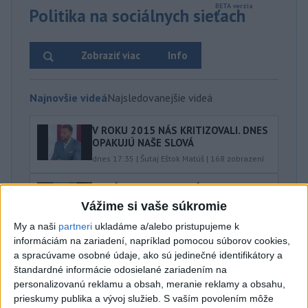
Politika na sociálnych sieťach
Zobraziť viac
Info
Najnovšie videá
Najsledovanejšie videá
V ROKU 2015 NÁS KRITIZOVALI. DNES
OPAKUJÚ NAŠE SLOVÁ
dnes 17:35
|
Šutaj Eštok Matúš
|
168
zobrazení
NEMÁME ROPU, ALE MÁME VODU‼️JEJ
PREDAJ JE VLASTIZRADA‼️...
Vážime si vaše súkromie
dnes 17:05
|
Jakab Július
|
60
zobrazení
My a naši
partneri
ukladáme a/alebo pristupujeme k
informáciám na zariadení, napríklad pomocou súborov cookies,
‼️TOTO JE JASNÝ ODKAZ FICOVI‼️
a spracúvame osobné údaje, ako sú jedinečné identifikátory a
dnes 16:20
|
Hnutie SLOVENSKO
|
1560
štandardné informácie odosielané zariadením na
zobrazení
personalizovanú reklamu a obsah, meranie reklamy a obsahu,
Najnovšie statusy štátnych inštitúcií
prieskumy publika a vývoj služieb.
S vaším povolením môže