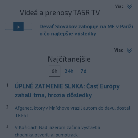
Viac
Videá a prenosy TASR TV
Deväť Slovákov zabojuje na ME v Paríži
o čo najlepšie výsledky
Viac
Najčítanejšie
6h
24h
7d
ÚPLNÉ ZATMENIE SLNKA: Časť Európy
1
zahalí tma, hrozia dôsledky
2
Afganec, ktorý v Mníchove vrazil autom do davu, dostal
TREST
3
V Košiciach Nad jazerom začína výstavba
chodníka,otvorili aj pumptrack