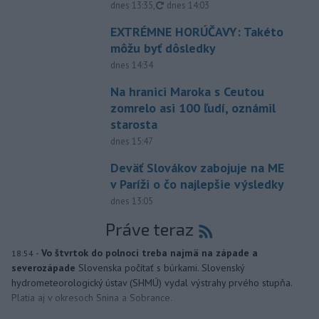
aktualizované
dnes 13:35
,
dnes 14:03
EXTRÉMNE HORÚČAVY: Takéto
môžu byť dôsledky
dnes 14:34
Na hranici Maroka s Ceutou
zomrelo asi 100 ľudí, oznámil
starosta
dnes 15:47
Deväť Slovákov zabojuje na ME
v Paríži o čo najlepšie výsledky
dnes 13:05
Práve teraz
-
Vo štvrtok do polnoci treba najmä na západe a
18:54
severozápade
Slovenska počítať s búrkami. Slovenský
hydrometeorologický ústav (SHMÚ) vydal výstrahy prvého stupňa.
Platia aj v okresoch Snina a Sobrance.