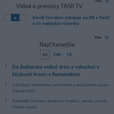
Viac
Videá a prenosy TASR TV
Deväť Slovákov zabojuje na ME v Paríži
o čo najlepšie výsledky
Viac
Najčítanejšie
6h
24h
7d
Do Bulharska vnikol dron a vybuchol v
1
blízkosti hraníc s Rumunskom
2
V blízkosti Vojenského technického a skúšobného ústavu
Záhorie HORÍ
3
Prehliadka Smoleníc predstaví hradisko, zámok i prírodu
Malých Karpát