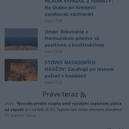
MLADÍK VYPADOL Z FERRATY:
Na Skalke pri Kremnici
zasahovali záchranári
dnes 17:19
Omán: Rokovania o
Hormuzskom prielive sú
pozitívne a konštruktívne
dnes 19:24
STOVKY NASADENÝCH
HASIČOV: Zasahujú pri lesnom
požiari v Andalúzii
dnes 17:13
Práve teraz
-
Výstrahy prvého stupňa pred vysokými teplotami platia
19:26
na západe
aj v nedeľu (9. 8.). Teplota tam môže miestami dosiahnuť
33 stupňov Celzia.