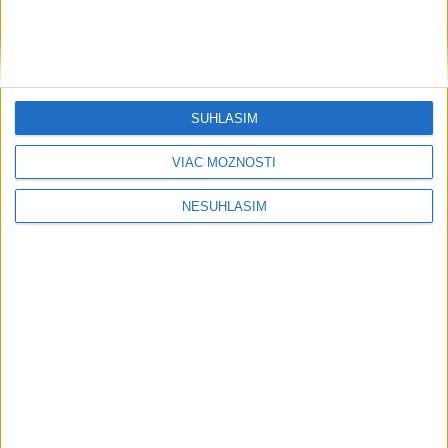
....
SÚHLASÍM
VIAC MOŽNOSTÍ
NESÚHLASÍM
....