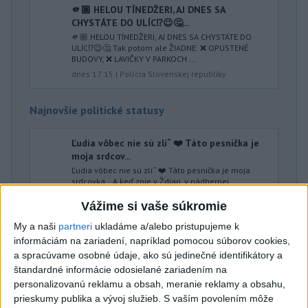
🫵🏼 HELOU TÍNEDŽERI, AJ DNES SA
CHYSTÁTE DO ULÍC⁉️😉🤔...
🫵🏼 HELOU TÍNEDŽERI, AJ DNES SA CHYSTÁTE DO
ULÍC⁉️😉🤔 Tak potom ale ŽIADNE: ❌ OPUSTENÉ
BUDOVY, ❌ LAVIČKY V PARKOCH ...
dnes 17:15
|
Polícia Slovenskej republiky
Najnovšie politické statusy
Ľudia vôbec nie sú zlí“ ❤️ Táto pesnička je
moja srdcov...
Ľudia vôbec nie sú zlí“ ❤️ Táto pesnička je moja
srdcovka… A keď znie v Ždiari, v nádhernej
Bachledovej doline, medzi go...
Vážime si vaše súkromie
dnes 17:08
|
Majerský František
My a naši
partneri
ukladáme a/alebo pristupujeme k
informáciám na zariadení, napríklad pomocou súborov cookies,
Neprehliadnite
a spracúvame osobné údaje, ako sú jedinečné identifikátory a
štandardné informácie odosielané zariadením na
personalizovanú reklamu a obsah, meranie reklamy a obsahu,
VEĽKÁ PREDPOVEĎ POČASIA:
prieskumy publika a vývoj služieb.
S vaším povolením môže
Extrémne horúčavy ustúpili. Alebo