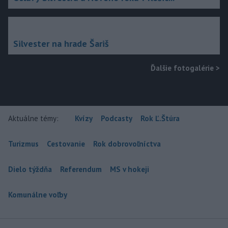
Silvester na hrade Šariš
Ďalšie fotogalérie
>
Aktuálne témy:
Kvízy
Podcasty
Rok Ľ.Štúra
Turizmus
Cestovanie
Rok dobrovoľníctva
Dielo týždňa
Referendum
MS v hokeji
Komunálne voľby