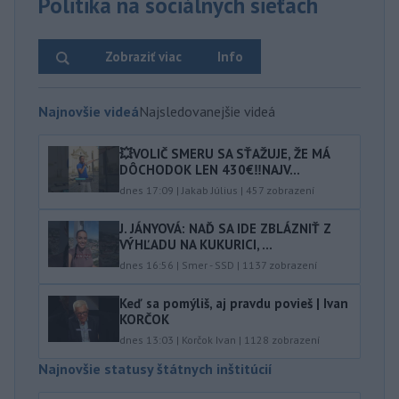
Politika na sociálnych sieťach
Zobraziť viac
Info
Najnovšie videá
Najsledovanejšie videá
💥VOLIČ SMERU SA SŤAŽUJE, ŽE MÁ
DÔCHODOK LEN 430€‼️NAJV...
dnes 17:09
|
Jakab Július
|
457
zobrazení
J. JÁNYOVÁ: NAĎ SA IDE ZBLÁZNIŤ Z
VÝHĽADU NA KUKURICI, ...
dnes 16:56
|
Smer - SSD
|
1137
zobrazení
Keď sa pomýliš, aj pravdu povieš | Ivan
KORČOK
dnes 13:03
|
Korčok Ivan
|
1128
zobrazení
Najnovšie statusy štátnych inštitúcií