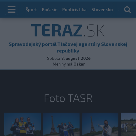
Index
Šport
Počasie
Publicistika
Slovensko
Zahranič
TERAZ
.SK
Spravodajský portál Tlačovej agentúry Slovenskej
republiky
Sobota
8. august 2026
Meniny má
Oskar
Foto TASR