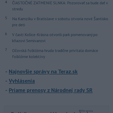
4
ČIASTOČNÉ ZATMENIE SLNKA: Pozorovať sa bude dať v
stredu
5
Na Kamzíku v Bratislave v sobotu otvoria nové Šantisko
pre deti
6
V časti Košice-Krásna otvorili park pomenovaný po
kňazovi Semivanovi
7
Očovská folklórna hruda tradične privítala domáce
folklórne kolektívy
Najnovšie správy na Teraz.sk
Vyhlásenia
Priame prenosy z Národnej rady SR