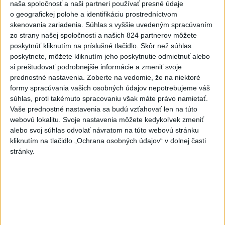
naša spoločnosť a naši partneri používať presné údaje
žeby nie?
o geografickej polohe a identifikáciu prostredníctvom
skenovania zariadenia. Súhlas s vyššie uvedeným spracúvaním
HRABKO o výhode
zo strany našej spoločnosti a našich 824 partnerov môžete
Majerského:Mazurek a Laššáková majú
poskytnúť kliknutím na príslušné tlačidlo. Skôr než súhlas
rovnakých voličov
poskytnete, môžete kliknutím jeho poskytnutie odmietnuť alebo
si preštudovať podrobnejšie informácie a zmeniť svoje
prednostné nastavenia.
Zoberte na vedomie, že na niektoré
ČIASTOČNÉ ZATMENIE SLNKA:
formy spracúvania vašich osobných údajov nepotrebujeme váš
Pozorovať sa bude dať v stredu
súhlas, proti takémuto spracovaniu však máte právo namietať.
Vaše prednostné nastavenia sa budú vzťahovať len na túto
ĎALŠÍ TEPLOTNÝ REKORD: Tentoraz
webovú lokalitu. Svoje nastavenia môžete kedykoľvek zmeniť
alebo svoj súhlas odvolať návratom na túto webovú stránku
padol v Dolných Plachtinciach
kliknutím na tlačidlo „Ochrana osobných údajov“ v dolnej časti
stránky.
Správy