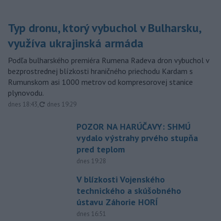
Typ dronu, ktorý vybuchol v Bulharsku,
využíva ukrajinská armáda
Podľa bulharského premiéra Rumena Radeva dron vybuchol v
bezprostrednej blízkosti hraničného priechodu Kardam s
Rumunskom asi 1000 metrov od kompresorovej stanice
plynovodu.
aktualizované
dnes 18:43
,
dnes 19:29
POZOR NA HARÚČAVY: SHMÚ
vydalo výstrahy prvého stupňa
pred teplom
dnes 19:28
V blízkosti Vojenského
technického a skúšobného
ústavu Záhorie HORÍ
dnes 16:51