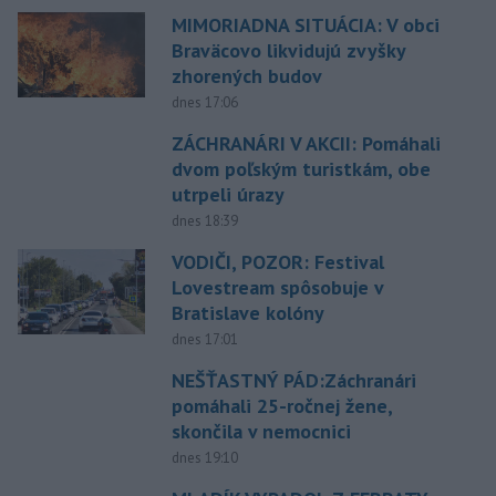
MIMORIADNA SITUÁCIA: V obci
Braväcovo likvidujú zvyšky
zhorených budov
dnes 17:06
ZÁCHRANÁRI V AKCII: Pomáhali
dvom poľským turistkám, obe
utrpeli úrazy
dnes 18:39
VODIČI, POZOR: Festival
Lovestream spôsobuje v
Bratislave kolóny
dnes 17:01
NEŠŤASTNÝ PÁD:Záchranári
pomáhali 25-ročnej žene,
skončila v nemocnici
dnes 19:10